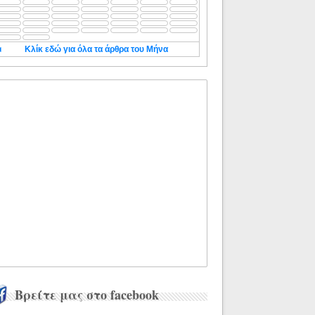
◄
Κλίκ εδώ για όλα τα άρθρα του Μήνα
Βρείτε μας στο facebook