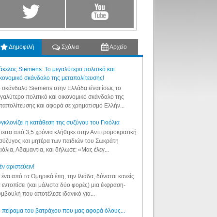
Δημοφιλή
Σχόλια
Αρχείο
κελος Siemens: Το μεγαλύτερο πολιτικό και
κονομικό σκάνδαλο της μεταπολίτευσης!
 σκάνδαλο Siemens στην Ελλάδα είναι ίσως το
γαλύτερο πολιτικό και οικονομικό σκάνδαλο της
ταπολίτευσης και αφορά σε χρηματισμό Ελλήν...
γκλονίζει η κατάθεση της συζύγου του Γκιόλια
ειτα από 3,5 χρόνια κλήθηκε στην Αντιτρομοκρατική
σύζυγος και μητέρα των παιδιών του Σωκράτη
ιόλια, Αδαμαντία, και δήλωσε: «Μας έλεγ...
έν αριστεύειν!
 ένα από τα Ομηρικά έπη, την Ιλιάδα, δύναται κανείς
 εντοπίσει (και μάλιστα δύο φορές) μια έκφραση-
μβουλή που αποτέλεσε ιδανικό για...
 πείραμα του βατράχου που μας αφορά όλους...