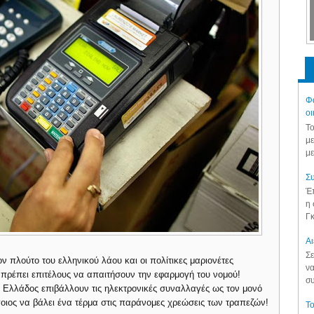
Φά
οι
Το
με
με
Συ
Έπ
η 
Γκ
Aι
Σε
ν πλούτο του ελληνικού λάου και οι πολίτικες μαριονέτες
να
 πρέπει επιτέλους να απαιτήσουν την εφαρμογή του νομού!
συ
 Ελλάδος επιβάλλουν τις ηλεκτρονικές συναλλαγές ως τον μονό
ιος να βάλει ένα τέρμα στις παράνομες χρεώσεις των τραπεζών!
Το