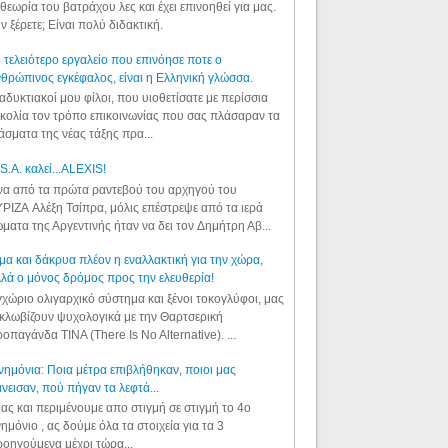
θεωρία του βατράχου λες και έχει επινοηθεί για μας.
ν ξέρετε; Είναι πολύ διδακτική.
 τελειότερο εργαλείο που επινόησε ποτε ο
θρώπινος εγκέφαλος, είναι η Ελληνική γλώσσα.
αδυκτιακοί μου φίλοι, που υιοθετίσατε με περίσσια
κολία τον τρόπο επικοινωνίας που σας πλάσαραν τα
άσματα της νέας τάξης πρα...
S.A. καλεί...ALEXIS!
α από τα πρώτα ραντεβού του αρχηγού του
ΡΙΖΑ Αλέξη Τσίπρα, μόλις επέστρεψε από τα ιερά
ματα της Αργεντινής ήταν να δει τον Δημήτρη Αβ...
μα και δάκρυα πλέον η εναλλακτική για την χώρα,
λά ο μόνος δρόμος προς την ελευθερία!
χώριο ολιγαρχικό σύστημα και ξένοι τοκογλύφοι, μας
κλωβίζουν ψυχολογικά με την Θαρτσερική
οπαγάνδα TINA (There Is No Alternative). ...
ημόνια: Ποια μέτρα επιβλήθηκαν, ποιοι μας
νεισαν, πού πήγαν τα λεφτά...
ας και περιμένουμε απο στιγμή σε στιγμή το 4ο
ημόνιο , ας δούμε όλα τα στοιχεία για τα 3
οηγούμενα μέχρι τώρα...