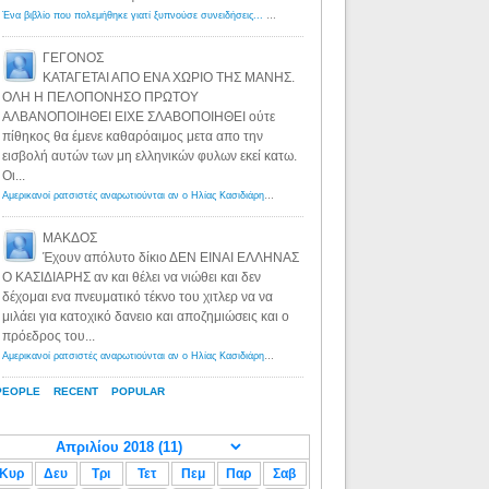
Ένα βιβλίο που πολεμήθηκε γιατί ξυπνούσε συνειδήσεις... - Λόγιος Ερμής | Η γνώση ξεκινάει με την αναζήτηση...
ΓΕΓΟΝΟΣ
ΚΑΤΑΓΕΤΑΙ ΑΠΟ ΕΝΑ ΧΩΡΙΟ ΤΗΣ ΜΑΝΗΣ.
ΟΛΗ Η ΠΕΛΟΠΟΝΗΣΟ ΠΡΩΤΟΥ
ΑΛΒΑΝΟΠΟΙΗΘΕΙ ΕΙΧΕ ΣΛΑΒΟΠΟΙΗΘΕΙ ούτε
πίθηκος θα έμενε καθαρόαιμος μετα απο την
εισβολή αυτών των μη ελληνικών φυλων εκεί κατω.
Οι...
Αμερικανοί ρατσιστές αναρωτιούνται αν ο Ηλίας Κασιδιάρης ανήκει στη λευκή φυλή... - Λόγιος Ερμής
·
8 yea
ΜΑΚΔΟΣ
Έχουν απόλυτο δίκιο ΔΕΝ ΕΙΝΑΙ ΕΛΛΗΝΑΣ
Ο ΚΑΣΙΔΙΑΡΗΣ αν και θέλει να νιώθει και δεν
δέχομαι ενα πνευματικό τέκνο του χιτλερ να να
μιλάει για κατοχικό δανειο και αποζημιώσεις και ο
πρόεδρος του...
Αμερικανοί ρατσιστές αναρωτιούνται αν ο Ηλίας Κασιδιάρης ανήκει στη λευκή φυλή... - Λόγιος Ερμής
·
8 yea
PEOPLE
RECENT
POPULAR
Κυρ
Δευ
Τρι
Τετ
Πεμ
Παρ
Σαβ