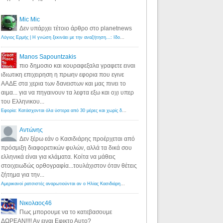
Mic Mic
Δεν υπάρχει τέτοιο άρθρο στο planetnews
Λόγιος Ερμής | Η γνώση ξεκινάει με την αναζήτηση...: Ιδού οι 18 που χρωστούν 11 δις ευρώ!
·
6 years ago
Manos Sapountzakis
πιο δημοσιο και κουραφεξαλα γραφετε ειναι
ιδιωτικη επιχειρηση η πρωην εφορια που εγινε
ΑΑΔΕ στα χερια των δανειστων και μας πινει το
αιμα... για να πηγαινουν τα λεφτα εξω και οχι υπερ
του Ελληνικου...
Εφορία: Κατάσχονται όλα ύστερα από 30 μέρες και χωρίς δικαστικές αποφάσεις - Λόγιος Ερμής
·
6 years ag
Αντώνης
Δεν ξέρω εάν ο Κασιδιάρης προέρχεται από
πρόσμιξη διαφορετικών φυλών, αλλά τα δικά σου
ελληνικά είναι για κλάματα. Κοίτα να μάθεις
στοιχειωδώς ορθογραφία...τουλάχιστον όταν θέτεις
ζήτημα για την...
Αμερικανοί ρατσιστές αναρωτιούνται αν ο Ηλίας Κασιδιάρης ανήκει στη λευκή φυλή... - Λόγιος Ερμής
·
7 yea
Νικολαος46
Πως μπορουμε να το κατεβασουμε
ΔΩΡΕΑΝ!!!! Αν ειναι Εφικτο Αυτο?