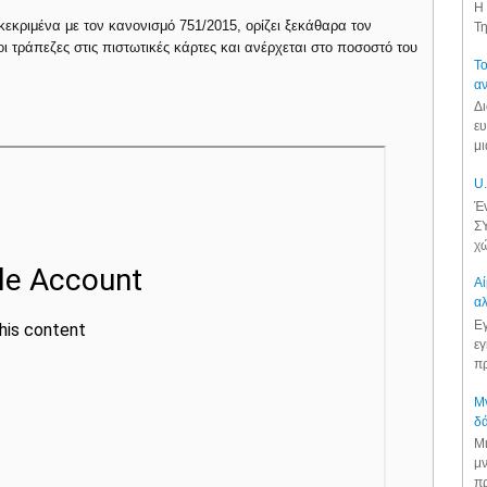
Η 
κεκριμένα με τον κανονισμό 751/2015, ορίζει ξεκάθαρα τον
Τη
 τράπεζες στις πιστωτικές κάρτες και ανέρχεται στο ποσοστό του
Το
αν
Δι
ευ
μι
U.
Έν
ΣΥ
χώ
Αί
αλ
Εγ
εγ
πρ
Μν
δά
Μι
μν
πρ