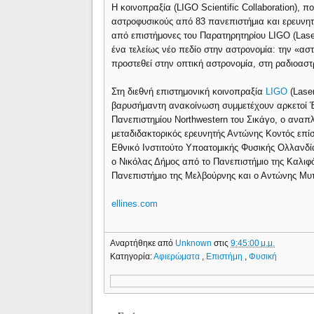
Η κοινοπραξία (LIGO Scientific Collaboration), 
αστροφυσικούς από 83 πανεπιστήμια και ερευνη
από επιστήμονες του Παρατηρητηρίου LIGO (Laser 
ένα τελείως νέο πεδίο στην αστρονομία: την «α
προστεθεί στην οπτική αστρονομία, στη ραδιοασ
Στη διεθνή επιστημονική κοινοπραξία
LIGO
(Laser
βαρυσήμαντη ανακοίνωση συμμετέχουν αρκετοί
Πανεπιστημίου Northwestern του Σικάγο, ο ανα
μεταδιδακτορικός ερευνητής Αντώνης Κοντός επί
Εθνικό Ινστιτούτο Υποατομικής Φυσικής Ολλανδί
ο Νικόλας Δήμος από το Πανεπιστήμιο της Καλιφ
Πανεπιστήμιο της Μελβούρνης και ο Αντώνης Μυτ
ellines.com
Αναρτήθηκε από
Unknown
στις
9:45:00 μ.μ.
Κατηγορία:
Αφιερώματα
,
Επιστήμη
,
Φυσική