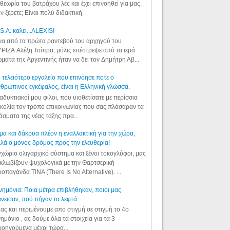
θεωρία του βατράχου λες και έχει επινοηθεί για μας.
ν ξέρετε; Είναι πολύ διδακτική.
S.A. καλεί...ALEXIS!
α από τα πρώτα ραντεβού του αρχηγού του
ΡΙΖΑ Αλέξη Τσίπρα, μόλις επέστρεψε από τα ιερά
ματα της Αργεντινής ήταν να δει τον Δημήτρη Αβ...
 τελειότερο εργαλείο που επινόησε ποτε ο
θρώπινος εγκέφαλος, είναι η Ελληνική γλώσσα.
αδυκτιακοί μου φίλοι, που υιοθετίσατε με περίσσια
κολία τον τρόπο επικοινωνίας που σας πλάσαραν τα
άσματα της νέας τάξης πρα...
μα και δάκρυα πλέον η εναλλακτική για την χώρα,
λά ο μόνος δρόμος προς την ελευθερία!
χώριο ολιγαρχικό σύστημα και ξένοι τοκογλύφοι, μας
κλωβίζουν ψυχολογικά με την Θαρτσερική
οπαγάνδα TINA (There Is No Alternative). ...
ημόνια: Ποια μέτρα επιβλήθηκαν, ποιοι μας
νεισαν, πού πήγαν τα λεφτά...
ας και περιμένουμε απο στιγμή σε στιγμή το 4ο
ημόνιο , ας δούμε όλα τα στοιχεία για τα 3
οηγούμενα μέχρι τώρα...