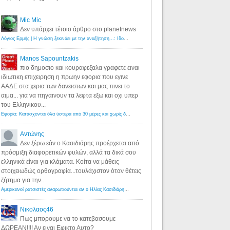
Mic Mic
Δεν υπάρχει τέτοιο άρθρο στο planetnews
Λόγιος Ερμής | Η γνώση ξεκινάει με την αναζήτηση...: Ιδού οι 18 που χρωστούν 11 δις ευρώ!
·
6 years ago
Manos Sapountzakis
πιο δημοσιο και κουραφεξαλα γραφετε ειναι
ιδιωτικη επιχειρηση η πρωην εφορια που εγινε
ΑΑΔΕ στα χερια των δανειστων και μας πινει το
αιμα... για να πηγαινουν τα λεφτα εξω και οχι υπερ
του Ελληνικου...
Εφορία: Κατάσχονται όλα ύστερα από 30 μέρες και χωρίς δικαστικές αποφάσεις - Λόγιος Ερμής
·
6 years ag
Αντώνης
Δεν ξέρω εάν ο Κασιδιάρης προέρχεται από
πρόσμιξη διαφορετικών φυλών, αλλά τα δικά σου
ελληνικά είναι για κλάματα. Κοίτα να μάθεις
στοιχειωδώς ορθογραφία...τουλάχιστον όταν θέτεις
ζήτημα για την...
Αμερικανοί ρατσιστές αναρωτιούνται αν ο Ηλίας Κασιδιάρης ανήκει στη λευκή φυλή... - Λόγιος Ερμής
·
7 yea
Νικολαος46
Πως μπορουμε να το κατεβασουμε
ΔΩΡΕΑΝ!!!! Αν ειναι Εφικτο Αυτο?