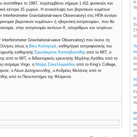
Η 
που συστάθηκε το 1997, περιλαμβάνει σήμερα 1.411 φυσικούς και
Τη
τικά κέντρα 15 χωρών. Η ανακάλυψη των βαρυτικών κυμάτων
Interferometer Gravitational-wave Observatory) στις ΗΠΑ ανοίγει
U.
στρονομία βαρυτικών κυμάτων» ή «βαρυτική αστρονομία», που θα
Έν
τρονομία, στην αστρονομία ακτίνων-Χ, υπερύθρων και νετρίνων.
ΣΥ
χώ
 Interferometer Gravitational-wave Observatory) που έκανε τη
 Έλληνες όπως η
Βίκυ Καλογερά
, καθηγήτρια αστροφυσικής του
Το
αν
πληρωτής καθηγητής
Ερωτόκριτος Κατσαβουνίδης
από το ΜΙΤ, ο
Δι
σης από το ΜΙΤ, o διδακτορικός ερευνητής Μιχάλης Αγάθος από το
ευ
ας-πείραμα Virgo, η
Μαίρη Σακελλαριάδου
από το King’s College,
μι
όρνια, ο Λέων Δεληγιαννίδης, ο Ανδρέας Μελάτος από το
ίδης από το Πανεπιστήμιο της Φλόριντα.
Αί
αλ
Εγ
εγ
πρ
Μν
δά
Μι
μν
πρ