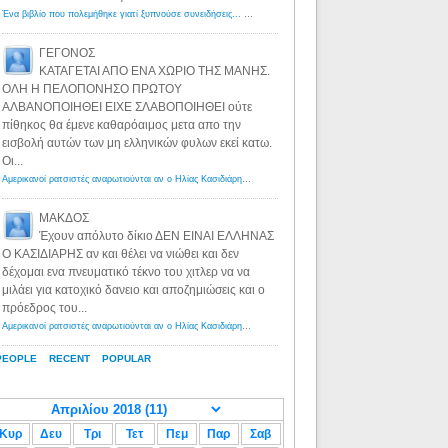
Ένα βιβλίο που πολεμήθηκε γιατί ξυπνούσε συνειδήσεις... - Λόγιος Ερμής | Η γνώση ξεκινάει με την αναζήτηση...
ΓΕΓΟΝΟΣ
ΚΑΤΑΓΕΤΑΙ ΑΠΟ ΕΝΑ ΧΩΡΙΟ ΤΗΣ ΜΑΝΗΣ.
ΟΛΗ Η ΠΕΛΟΠΟΝΗΣΟ ΠΡΩΤΟΥ
ΑΛΒΑΝΟΠΟΙΗΘΕΙ ΕΙΧΕ ΣΛΑΒΟΠΟΙΗΘΕΙ ούτε
πίθηκος θα έμενε καθαρόαιμος μετα απο την
εισβολή αυτών των μη ελληνικών φυλων εκεί κατω.
Οι...
Αμερικανοί ρατσιστές αναρωτιούνται αν ο Ηλίας Κασιδιάρης ανήκει στη λευκή φυλή... - Λόγιος Ερμής
·
8 yea
ΜΑΚΔΟΣ
Έχουν απόλυτο δίκιο ΔΕΝ ΕΙΝΑΙ ΕΛΛΗΝΑΣ
Ο ΚΑΣΙΔΙΑΡΗΣ αν και θέλει να νιώθει και δεν
δέχομαι ενα πνευματικό τέκνο του χιτλερ να να
μιλάει για κατοχικό δανειο και αποζημιώσεις και ο
πρόεδρος του...
Αμερικανοί ρατσιστές αναρωτιούνται αν ο Ηλίας Κασιδιάρης ανήκει στη λευκή φυλή... - Λόγιος Ερμής
·
8 yea
PEOPLE
RECENT
POPULAR
Κυρ
Δευ
Τρι
Τετ
Πεμ
Παρ
Σαβ