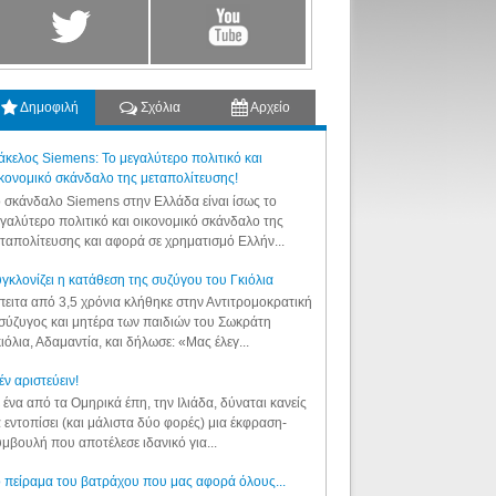
Δημοφιλή
Σχόλια
Αρχείο
κελος Siemens: Το μεγαλύτερο πολιτικό και
κονομικό σκάνδαλο της μεταπολίτευσης!
 σκάνδαλο Siemens στην Ελλάδα είναι ίσως το
γαλύτερο πολιτικό και οικονομικό σκάνδαλο της
ταπολίτευσης και αφορά σε χρηματισμό Ελλήν...
γκλονίζει η κατάθεση της συζύγου του Γκιόλια
ειτα από 3,5 χρόνια κλήθηκε στην Αντιτρομοκρατική
σύζυγος και μητέρα των παιδιών του Σωκράτη
ιόλια, Αδαμαντία, και δήλωσε: «Μας έλεγ...
έν αριστεύειν!
 ένα από τα Ομηρικά έπη, την Ιλιάδα, δύναται κανείς
 εντοπίσει (και μάλιστα δύο φορές) μια έκφραση-
μβουλή που αποτέλεσε ιδανικό για...
 πείραμα του βατράχου που μας αφορά όλους...