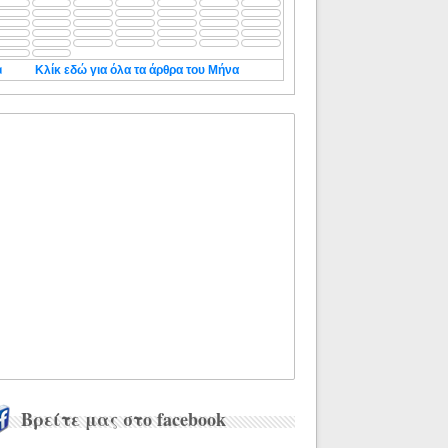
◄
Κλίκ εδώ για όλα τα άρθρα του Μήνα
Βρείτε μας στο facebook