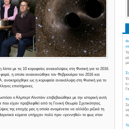
Φά
οι
Το
με
με
 λίστα με τις 10 κορυφαίες ανακαλύψεις στη Φυσική για το 2016.
Συ
φορά, η οποία ανακοινώθηκε τον Φεβρουάριο του 2016 και
Έπ
Α, ανακηρύχθηκε ως η κορυφαία ανακάλυψη στη Φυσική για το
η 
λληνες επιστήμονες.
Γκ
στόσο ο Άλμπερτ Αϊνστάιν επιβεβαιώθηκε με την ιστορική αυτή
Aι
α που είχαν προβλεφθεί από τη Γενική Θεωρία Σχετικότητας.
Σε
ύψεις της εποχής μας η οποία αναμένεται να αλλάξει ριζικά τη
να
βαρυτικά κύματα υπήρχαν πολύ πριν «γεννηθεί» το φως στον
συ
Το