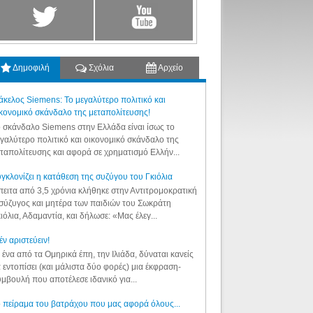
Δημοφιλή
Σχόλια
Αρχείο
κελος Siemens: Το μεγαλύτερο πολιτικό και
κονομικό σκάνδαλο της μεταπολίτευσης!
 σκάνδαλο Siemens στην Ελλάδα είναι ίσως το
γαλύτερο πολιτικό και οικονομικό σκάνδαλο της
ταπολίτευσης και αφορά σε χρηματισμό Ελλήν...
γκλονίζει η κατάθεση της συζύγου του Γκιόλια
ειτα από 3,5 χρόνια κλήθηκε στην Αντιτρομοκρατική
σύζυγος και μητέρα των παιδιών του Σωκράτη
ιόλια, Αδαμαντία, και δήλωσε: «Μας έλεγ...
έν αριστεύειν!
 ένα από τα Ομηρικά έπη, την Ιλιάδα, δύναται κανείς
 εντοπίσει (και μάλιστα δύο φορές) μια έκφραση-
μβουλή που αποτέλεσε ιδανικό για...
 πείραμα του βατράχου που μας αφορά όλους...