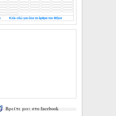
◄
Κλίκ εδώ για όλα τα άρθρα του Μήνα
Βρείτε μας στο facebook