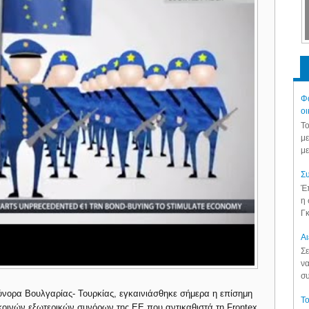
Φά
οι
Το
με
με
Συ
Έπ
η 
Γκ
Aι
Σε
να
συ
ύνορα Βουλγαρίας- Τουρκίας, εγκαινιάσθηκε σήμερα η επίσημη
Το
 κοινών εξωτερικών συνόρων της ΕΕ που αντικαθιστά τη Frontex.