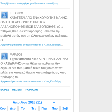
Ένα βιβλίο που πολεμήθηκε γιατί ξυπνούσε συνειδήσεις... - Λόγιος Ερμής | Η γνώση ξεκινάει με την αναζήτηση...
ΓΕΓΟΝΟΣ
ΚΑΤΑΓΕΤΑΙ ΑΠΟ ΕΝΑ ΧΩΡΙΟ ΤΗΣ ΜΑΝΗΣ.
ΟΛΗ Η ΠΕΛΟΠΟΝΗΣΟ ΠΡΩΤΟΥ
ΑΛΒΑΝΟΠΟΙΗΘΕΙ ΕΙΧΕ ΣΛΑΒΟΠΟΙΗΘΕΙ ούτε
πίθηκος θα έμενε καθαρόαιμος μετα απο την
εισβολή αυτών των μη ελληνικών φυλων εκεί κατω.
Οι...
Αμερικανοί ρατσιστές αναρωτιούνται αν ο Ηλίας Κασιδιάρης ανήκει στη λευκή φυλή... - Λόγιος Ερμής
·
8 yea
ΜΑΚΔΟΣ
Έχουν απόλυτο δίκιο ΔΕΝ ΕΙΝΑΙ ΕΛΛΗΝΑΣ
Ο ΚΑΣΙΔΙΑΡΗΣ αν και θέλει να νιώθει και δεν
δέχομαι ενα πνευματικό τέκνο του χιτλερ να να
μιλάει για κατοχικό δανειο και αποζημιώσεις και ο
πρόεδρος του...
Αμερικανοί ρατσιστές αναρωτιούνται αν ο Ηλίας Κασιδιάρης ανήκει στη λευκή φυλή... - Λόγιος Ερμής
·
8 yea
PEOPLE
RECENT
POPULAR
Κυρ
Δευ
Τρι
Τετ
Πεμ
Παρ
Σαβ