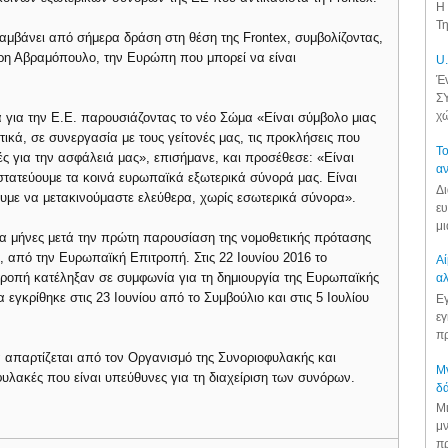
Η 
Τη
βάνει από σήμερα δράση στη θέση της Frontex, συμβολίζοντας,
ρη Αβραμόπουλο, την Ευρώπη που μπορεί να είναι
U.
Έν
ΣΥ
χώ
 για την Ε.Ε. παρουσιάζοντας το νέο Σώμα «Είναι σύμβολο μιας
κά, σε συνεργασία με τους γείτονές μας, τις προκλήσεις που
Το
ές για την ασφάλειά μας», επισήμανε, και προσέθεσε: «Είναι
αν
στατεύουμε τα κοινά ευρωπαϊκά εξωτερικά σύνορά μας. Είναι
Δι
υμε να μετακινούμαστε ελεύθερα, χωρίς εσωτερικά σύνορα».
ευ
μι
έκα μήνες μετά την πρώτη παρουσίαση της νομοθετικής πρότασης
, από την Ευρωπαϊκή Επιτροπή. Στις 22 Ιουνίου 2016 το
Αί
τροπή κατέληξαν σε συμφωνία για τη δημιουργία της Ευρωπαϊκής
αλ
εγκρίθηκε στις 23 Ιουνίου από το Συμβούλιο και στις 5 Ιουλίου
Εγ
εγ
πρ
απαρτίζεται από τον Οργανισμό της Συνοριοφυλακής και
Μν
φυλακές που είναι υπεύθυνες για τη διαχείριση των συνόρων.
δά
Μι
μν
πρ