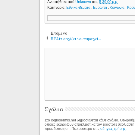
Αναρτήθηκε από
Unknown
στις
5:39:00 μ.μ.
Κατηγορία:
Εθνικά Θέματα
,
Ευρώπη
,
Κοινωνία
,
Κόσ
Επόμενο
Η Ελίτ αρχίζει να ανησυχεί...
Σχόλια
Στο logiosermis.net δημοσιεύεται κάθε σχόλιο. Θεωρούμε
οποίες εκφράζουν αποκλειστικά τον εκάστοτε σχολιαστή
προειδοποίηση. Περισσότερα στις
οδηγίες χρήσης
.