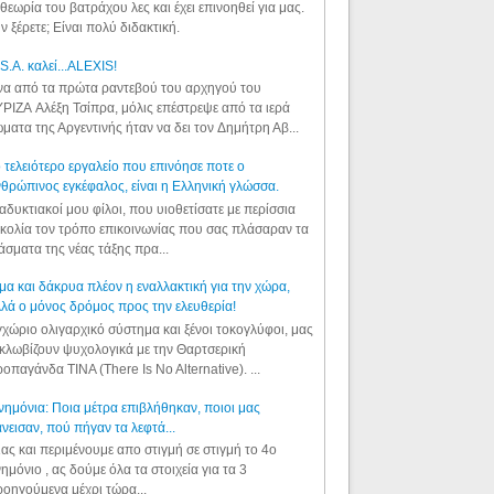
θεωρία του βατράχου λες και έχει επινοηθεί για μας.
ν ξέρετε; Είναι πολύ διδακτική.
S.A. καλεί...ALEXIS!
α από τα πρώτα ραντεβού του αρχηγού του
ΡΙΖΑ Αλέξη Τσίπρα, μόλις επέστρεψε από τα ιερά
ματα της Αργεντινής ήταν να δει τον Δημήτρη Αβ...
 τελειότερο εργαλείο που επινόησε ποτε ο
θρώπινος εγκέφαλος, είναι η Ελληνική γλώσσα.
αδυκτιακοί μου φίλοι, που υιοθετίσατε με περίσσια
κολία τον τρόπο επικοινωνίας που σας πλάσαραν τα
άσματα της νέας τάξης πρα...
μα και δάκρυα πλέον η εναλλακτική για την χώρα,
λά ο μόνος δρόμος προς την ελευθερία!
χώριο ολιγαρχικό σύστημα και ξένοι τοκογλύφοι, μας
κλωβίζουν ψυχολογικά με την Θαρτσερική
οπαγάνδα TINA (There Is No Alternative). ...
ημόνια: Ποια μέτρα επιβλήθηκαν, ποιοι μας
νεισαν, πού πήγαν τα λεφτά...
ας και περιμένουμε απο στιγμή σε στιγμή το 4ο
ημόνιο , ας δούμε όλα τα στοιχεία για τα 3
οηγούμενα μέχρι τώρα...