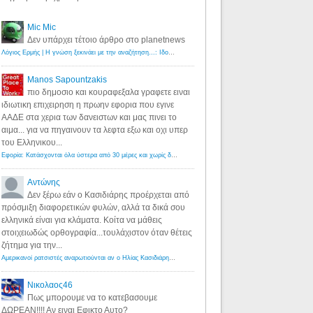
Mic Mic
Δεν υπάρχει τέτοιο άρθρο στο planetnews
Λόγιος Ερμής | Η γνώση ξεκινάει με την αναζήτηση...: Ιδού οι 18 που χρωστούν 11 δις ευρώ!
·
6 years ago
Manos Sapountzakis
πιο δημοσιο και κουραφεξαλα γραφετε ειναι
ιδιωτικη επιχειρηση η πρωην εφορια που εγινε
ΑΑΔΕ στα χερια των δανειστων και μας πινει το
αιμα... για να πηγαινουν τα λεφτα εξω και οχι υπερ
του Ελληνικου...
Εφορία: Κατάσχονται όλα ύστερα από 30 μέρες και χωρίς δικαστικές αποφάσεις - Λόγιος Ερμής
·
6 years ag
Αντώνης
Δεν ξέρω εάν ο Κασιδιάρης προέρχεται από
πρόσμιξη διαφορετικών φυλών, αλλά τα δικά σου
ελληνικά είναι για κλάματα. Κοίτα να μάθεις
στοιχειωδώς ορθογραφία...τουλάχιστον όταν θέτεις
ζήτημα για την...
Αμερικανοί ρατσιστές αναρωτιούνται αν ο Ηλίας Κασιδιάρης ανήκει στη λευκή φυλή... - Λόγιος Ερμής
·
7 yea
Νικολαος46
Πως μπορουμε να το κατεβασουμε
ΔΩΡΕΑΝ!!!! Αν ειναι Εφικτο Αυτο?