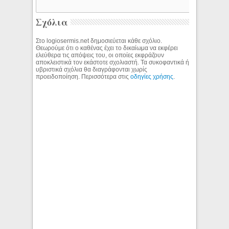
Σχόλια
Στο logiosermis.net δημοσιεύεται κάθε σχόλιο.
Θεωρούμε ότι ο καθένας έχει το δικαίωμα να εκφέρει
ελεύθερα τις απόψεις του, οι οποίες εκφράζουν
αποκλειστικά τον εκάστοτε σχολιαστή. Τα συκοφαντικά ή
υβριστικά σχόλια θα διαγράφονται χωρίς
προειδοποίηση. Περισσότερα στις
οδηγίες χρήσης
.