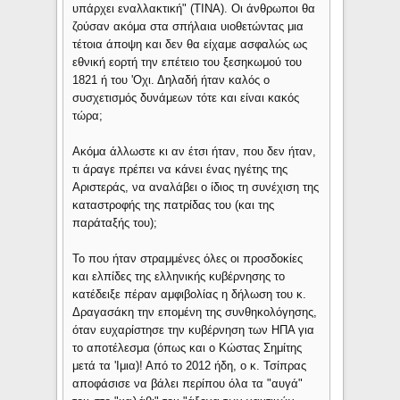
υπάρχει εναλλακτική" (ΤΙΝΑ). Οι άνθρωποι θα
ζούσαν ακόμα στα σπήλαια υιοθετώντας μια
τέτοια άποψη και δεν θα είχαμε ασφαλώς ως
εθνική εορτή την επέτειο του ξεσηκωμού του
1821 ή του 'Οχι. Δηλαδή ήταν καλός ο
συσχετισμός δυνάμεων τότε και είναι κακός
τώρα;
Ακόμα άλλωστε κι αν έτσι ήταν, που δεν ήταν,
τι άραγε πρέπει να κάνει ένας ηγέτης της
Αριστεράς, να αναλάβει ο ίδιος τη συνέχιση της
καταστροφής της πατρίδας του (και της
παράταξής του);
Το που ήταν στραμμένες όλες οι προσδοκίες
και ελπίδες της ελληνικής κυβέρνησης το
κατέδειξε πέραν αμφιβολίας η δήλωση του κ.
Δραγασάκη την επομένη της συνθηκολόγησης,
όταν ευχαρίστησε την κυβέρνηση των ΗΠΑ για
το αποτέλεσμα (όπως και ο Κώστας Σημίτης
μετά τα 'Ιμια)! Από το 2012 ήδη, ο κ. Τσίπρας
αποφάσισε να βάλει περίπου όλα τα "αυγά"