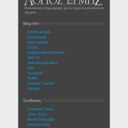
Εναλλακτική πληροφόρηση, για τα τρέχοντα γεγονότα και
όχι μόνο...
Blog info
Σχετικά με εμάς
Eπικοινωνία
Όροι Χρήσης
Σχόλια
Αρθρογράφοι/Συντάκτες
Web TV
Android application
RSS
Facebook
Twitter
Youtube Channel
Google+
Συνδέσεις
Ελληνικός Τύπος
Ξένος Τύπος
Φιλικοί Ιστοχώροι
Χρήσιμα Links