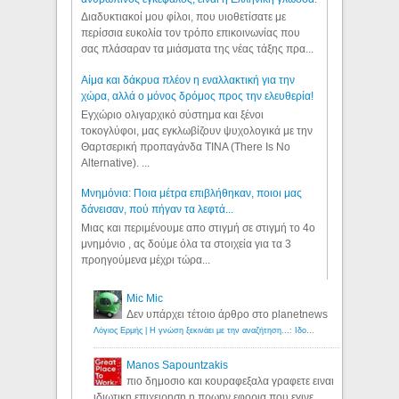
Διαδυκτιακοί μου φίλοι, που υιοθετίσατε με
περίσσια ευκολία τον τρόπο επικοινωνίας που
σας πλάσαραν τα μιάσματα της νέας τάξης πρα...
Αίμα και δάκρυα πλέον η εναλλακτική για την
χώρα, αλλά ο μόνος δρόμος προς την ελευθερία!
Εγχώριο ολιγαρχικό σύστημα και ξένοι
τοκογλύφοι, μας εγκλωβίζουν ψυχολογικά με την
Θαρτσερική προπαγάνδα TINA (There Is No
Alternative). ...
Μνημόνια: Ποια μέτρα επιβλήθηκαν, ποιοι μας
δάνεισαν, πού πήγαν τα λεφτά...
Μιας και περιμένουμε απο στιγμή σε στιγμή το 4ο
μνημόνιο , ας δούμε όλα τα στοιχεία για τα 3
προηγούμενα μέχρι τώρα...
Mic Mic
Δεν υπάρχει τέτοιο άρθρο στο planetnews
Λόγιος Ερμής | Η γνώση ξεκινάει με την αναζήτηση...: Ιδού οι 18 που χρωστούν 11 δις ευρώ!
Manos Sapountzakis
πιο δημοσιο και κουραφεξαλα γραφετε ειναι
ιδιωτικη επιχειρηση η πρωην εφορια που εγινε