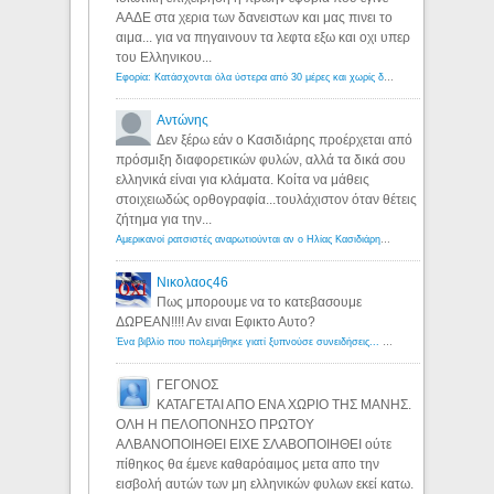
ΑΑΔΕ στα χερια των δανειστων και μας πινει το
αιμα... για να πηγαινουν τα λεφτα εξω και οχι υπερ
του Ελληνικου...
Εφορία: Κατάσχονται όλα ύστερα από 30 μέρες και χωρίς δικαστικές αποφάσεις - Λόγιος Ερμής
Αντώνης
Δεν ξέρω εάν ο Κασιδιάρης προέρχεται από
πρόσμιξη διαφορετικών φυλών, αλλά τα δικά σου
ελληνικά είναι για κλάματα. Κοίτα να μάθεις
στοιχειωδώς ορθογραφία...τουλάχιστον όταν θέτεις
ζήτημα για την...
Αμερικανοί ρατσιστές αναρωτιούνται αν ο Ηλίας Κασιδιάρης ανήκει στη λευκή φυλή... - Λόγιος Ερμής
Νικολαος46
Πως μπορουμε να το κατεβασουμε
ΔΩΡΕΑΝ!!!! Αν ειναι Εφικτο Αυτο?
Ένα βιβλίο που πολεμήθηκε γιατί ξυπνούσε συνειδήσεις... - Λόγιος Ερμής | Η γνώση ξεκινάει με την αναζήτηση...
ΓΕΓΟΝΟΣ
ΚΑΤΑΓΕΤΑΙ ΑΠΟ ΕΝΑ ΧΩΡΙΟ ΤΗΣ ΜΑΝΗΣ.
ΟΛΗ Η ΠΕΛΟΠΟΝΗΣΟ ΠΡΩΤΟΥ
ΑΛΒΑΝΟΠΟΙΗΘΕΙ ΕΙΧΕ ΣΛΑΒΟΠΟΙΗΘΕΙ ούτε
πίθηκος θα έμενε καθαρόαιμος μετα απο την
εισβολή αυτών των μη ελληνικών φυλων εκεί κατω.