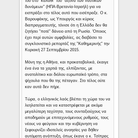
του στο "καλάθι" του "άξονα των ναυτικών
δυνάμεων" (ΗΠΑ-Βρετανία-Ισραήλ) για να
εισπράξει στο τέλος αυτό που εισέπραξε. Ο κ.
Βαρουφάκης, ως Υπουργός και κύριος
διαπραγματευτής, τόνισε ότι η Ελλάδα δεν θα
ζητήσει "ποτέ" δάνειο από τη Ρωσία. 'Οποιος
έχει περί αυτών αμφιβολίες, ας διαβάσει το
συγκλονιστικό ρεπορτάζ της "Καθημερινής" την
Κυριακή 27 Σεπτεμβρίου 2015.
Μόνη της η Αθήνα, και προκαταβολικά, έκαιγε
ένα ένα τα χαρτιά της, ελπίζοντας, με
ανατολίτικο και διόλου ευρωπαϊκό τρόπο, στα
ψίχουλα που θα της πέταγαν. Στο τέλος ούτε
καν αυτά δεν πήρε.
Τώρα, ο ελληνικός λαός βλέπει τη χώρα του να
λεηλατείται και να καταστρέφεται με ακόμα
μεγαλύτερη ταχύτητα, τους συνταξιούχους να
αποδημούν με επιταχυνόμενους ρυθμούς, τους
νέους να φεύγουν και την κυβέρνηση να
ξεφουρνίζει ιδιοτελείς ανοησίες για δήθεν
αυτόματη ανάπτυξη, όπως έκανε ο κ. Τσίπρας