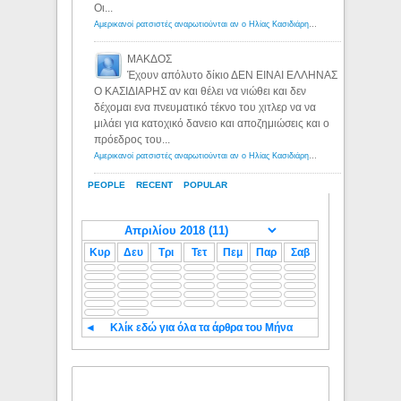
Οι...
Αμερικανοί ρατσιστές αναρωτιούνται αν ο Ηλίας Κασιδιάρης ανήκει στη λευκή φυλή... - Λόγιος Ερμής
ΜΑΚΔΟΣ
Έχουν απόλυτο δίκιο ΔΕΝ ΕΙΝΑΙ ΕΛΛΗΝΑΣ
Ο ΚΑΣΙΔΙΑΡΗΣ αν και θέλει να νιώθει και δεν
δέχομαι ενα πνευματικό τέκνο του χιτλερ να να
μιλάει για κατοχικό δανειο και αποζημιώσεις και ο
πρόεδρος του...
Αμερικανοί ρατσιστές αναρωτιούνται αν ο Ηλίας Κασιδιάρης ανήκει στη λευκή φυλή... - Λόγιος Ερμής
PEOPLE
RECENT
POPULAR
Κυρ
Δευ
Τρι
Τετ
Πεμ
Παρ
Σαβ
◄
Κλίκ εδώ για όλα τα άρθρα του Μήνα