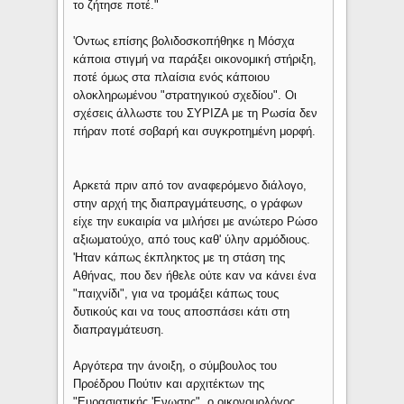
το ζήτησε ποτέ."
'Οντως επίσης βολιδοσκοπήθηκε η Μόσχα
κάποια στιγμή να παράξει οικονομική στήριξη,
ποτέ όμως στα πλαίσια ενός κάποιου
ολοκληρωμένου "στρατηγικού σχεδίου". Οι
σχέσεις άλλωστε του ΣΥΡΙΖΑ με τη Ρωσία δεν
πήραν ποτέ σοβαρή και συγκροτημένη μορφή.
Αρκετά πριν από τον αναφερόμενο διάλογο,
στην αρχή της διαπραγμάτευσης, ο γράφων
είχε την ευκαιρία να μιλήσει με ανώτερο Ρώσο
αξιωματούχο, από τους καθ' ύλην αρμόδιους.
'Ηταν κάπως έκπληκτος με τη στάση της
Αθήνας, που δεν ήθελε ούτε καν να κάνει ένα
"παιχνίδι", για να τρομάξει κάπως τους
δυτικούς και να τους αποσπάσει κάτι στη
διαπραγμάτευση.
Αργότερα την άνοιξη, ο σύμβουλος του
Προέδρου Πούτιν και αρχιτέκτων της
"Ευρασιατικής 'Ενωσης", ο οικονομολόγος