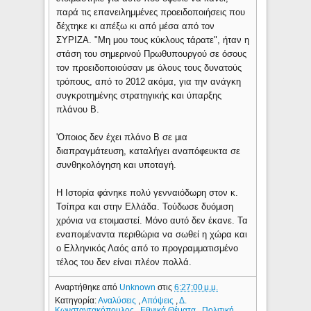
παρά τις επανειλημμένες προειδοποιήσεις που
δέχτηκε κι απέξω κι από μέσα από τον
ΣΥΡΙΖΑ. "Μη μου τους κύκλους τάρατε", ήταν η
στάση του σημερινού Πρωθυπουργού σε όσους
τον προειδοποιούσαν με όλους τους δυνατούς
τρόπους, από το 2012 ακόμα, για την ανάγκη
συγκροτημένης στρατηγικής και ύπαρξης
πλάνου Β.
'Οποιος δεν έχει πλάνο Β σε μια
διαπραγμάτευση, καταλήγει αναπόφευκτα σε
συνθηκολόγηση και υποταγή.
Η Ιστορία φάνηκε πολύ γενναιόδωρη στον κ.
Τσίπρα και στην Ελλάδα. Τούδωσε δυόμιση
χρόνια να ετοιμαστεί. Μόνο αυτό δεν έκανε. Τα
εναπομέναντα περιθώρια να σωθεί η χώρα και
ο Ελληνικός Λαός από το προγραμματισμένο
τέλος του δεν είναι πλέον πολλά.
Αναρτήθηκε από
Unknown
στις
6:27:00 μ.μ.
Κατηγορία:
Αναλύσεις
,
Απόψεις
,
Δ.
Κωνσταντακόπουλος
,
Εθνικά Θέματα
,
Πολιτική