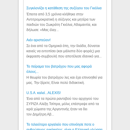
Συγκλονίζει η κατάθεση της συζύγου του Γκιόλια
Έπειτα από 3,5 χρόνια κλήθηκε στην
Αντιτρομοκρατική η σύζυγος και μητέρα των
παιδιών του Σωκράτη Γκιόλια, Αδαμαντία, και
δήλωσε: «Μας έλεγ...
Aιέν αριστεύειν!
Σε ένα από τα Ομηρικά έπη, την Ιλιάδα, δύναται
κανείς να εντοπίσει (και μάλιστα δύο φορές) μια
έκφραση-συμβουλή που αποτέλεσε ιδανικό για...
Το πείραμα του βατράχου που μας αφορά
όλους...
Η θεωρία του βατράχου λες και έχει επινοηθεί για
μας. Την ξέρετε; Είναι πολύ διδακτική.
U.S.A. καλεί...ALEXIS!
Ένα από τα πρώτα ραντεβού του αρχηγού του
ΣΥΡΙΖΑ Αλέξη Τσίπρα, μόλις επέστρεψε από τα
ιερά χώματα της Αργεντινής ήταν να δει
τον Δημήτρη Αβ...
Το τελειότερο εργαλείο που επινόησε ποτε ο
ανθρώπινος εγκέφαλος, είναι η Ελληνική γλώσσα.