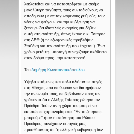
λεηλατείται και να καταστρέφεται με ακόμα
μεγαλύτερη ταχύτητα, τους συνταξιούχους να
αποδημούν με επιταχυνόμενους ρυθμούς, τους
νέους να φεύγουν και την κυβέρνηση να
ξεφουρνίζει ιδιοτελείς ανοησίες για δήθεν
αυτόματη ανάπτυξη, όπως έκανε ο κ. Τσίπρας
στη ΔΕΘ (ή τις εξωφρενικές προβλέψεις
Σταθάκη για την ανάπτυξη που έρχεται!). 'Ενα
χρόνο μετά την υποταγή συνεχίζουμε ακάθεκτοι
στον δρόμο προς...την καταστροφή.
Του
Δημήτρη Κωνσταντακόπουλου
Υψηλά ιστάμενες και πολύ αξιόπιστες πηγές
στη Μόσχα, που επιθυμούν να διατηρήσουν
την ανωνυμία τους, επιβεβαίωσαν προς τον
γράφοντα ότι ο Αλέξης Τσίπρας ρώτησε τον
Πρόεδρο Πούτιν αν η χώρα του μπορεί να
εκτυπώσει χαρτονομίσματα. "Αν το ζητήσετε
μπορούμε" ήταν η απάντηση του Ρώσου
Προέδρου, συνέχισαν οι πηγές μας,
προσθέτοντας ότι "η ελληνική κυβέρνηση δεν