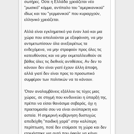
σωτήρες. Ούτε η Ελλάδα χρειάζεται νέο
"ρωσικό" κόμμα, αντίπαλο του "αμερικανικού"
ιδίως και του "γερμανικού" που κυριαρχούν,
ελληνικό χρειάζεται.
Αλλά είναι εγκληματικό για έναν λαό και μια
χώρα που απειλούνται με εξαφάνιση, να μην
αντιμετωπίσουν όλα ανεξαιρέτως τα
ενδεχόμενα, να μην στραφούν προς όλες τις
κατευθύνσεις και να μην εκμεταλλευθούν σε
βάθος όλες τις διεθνείς αντιθέσεις. Αν δεν το
κάνουν δεν είναι γιατί έχουν άλλη άποψη,
αλλά γιατί δεν είναι προς το προσωπικό
συμφέρον των πολιτικών να το κάνουν.
'Οταν αναλαμβάνεις εξάλλου τις τύχες μιας
χώρας, σε στιγμή που κινδυνεύει η ύπαρξή της,
πρέπει να είσαι θανάσιμα σοβαρός, όχι η
προετοιμασία σου να είναι ανύπαρκτη και
αστεία. Η σημερινή κυβέρνηση δυστυχώς
απεδείχθη "παιδική χαρά" στην καλύτερη
περίπτωση, ποτέ δεν ετοίμασε τη χώρα και δεν
ετοιμάστηκε για αυτό που όφειλε να κάνει,