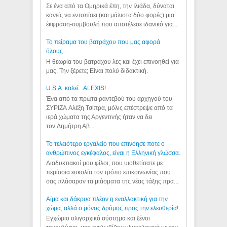
Σε ένα από τα Ομηρικά έπη, την Ιλιάδα, δύναται
κανείς να εντοπίσει (και μάλιστα δύο φορές) μια
έκφραση-συμβουλή που αποτέλεσε ιδανικό για...
Το πείραμα του βατράχου που μας αφορά
όλους...
Η θεωρία του βατράχου λες και έχει επινοηθεί για
μας. Την ξέρετε; Είναι πολύ διδακτική.
U.S.A. καλεί...ALEXIS!
Ένα από τα πρώτα ραντεβού του αρχηγού του
ΣΥΡΙΖΑ Αλέξη Τσίπρα, μόλις επέστρεψε από τα
ιερά χώματα της Αργεντινής ήταν να δει
τον Δημήτρη Αβ...
Το τελειότερο εργαλείο που επινόησε ποτε ο
ανθρώπινος εγκέφαλος, είναι η Ελληνική γλώσσα.
Διαδυκτιακοί μου φίλοι, που υιοθετίσατε με
περίσσια ευκολία τον τρόπο επικοινωνίας που
σας πλάσαραν τα μιάσματα της νέας τάξης πρα...
Αίμα και δάκρυα πλέον η εναλλακτική για την
χώρα, αλλά ο μόνος δρόμος προς την ελευθερία!
Εγχώριο ολιγαρχικό σύστημα και ξένοι