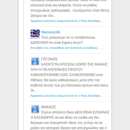
ελληνικά είναι για κλάματα. Κοίτα να μάθεις
στοιχειωδώς ορθογραφία...τουλάχιστον όταν θέτεις
ζήτημα για την...
Αμερικανοί ρατσιστές αναρωτιούνται αν ο Ηλίας Κασιδιάρης ανήκει στη λευκή φυλή... - Λόγιος Ερμής
Νικολαος46
Πως μπορουμε να το κατεβασουμε
ΔΩΡΕΑΝ!!!! Αν ειναι Εφικτο Αυτο?
Ένα βιβλίο που πολεμήθηκε γιατί ξυπνούσε συνειδήσεις... - Λόγιος Ερμής | Η γνώση ξεκινάει με την αναζήτηση...
ΓΕΓΟΝΟΣ
ΚΑΤΑΓΕΤΑΙ ΑΠΟ ΕΝΑ ΧΩΡΙΟ ΤΗΣ ΜΑΝΗΣ.
ΟΛΗ Η ΠΕΛΟΠΟΝΗΣΟ ΠΡΩΤΟΥ
ΑΛΒΑΝΟΠΟΙΗΘΕΙ ΕΙΧΕ ΣΛΑΒΟΠΟΙΗΘΕΙ ούτε
πίθηκος θα έμενε καθαρόαιμος μετα απο την
εισβολή αυτών των μη ελληνικών φυλων εκεί κατω.
Οι...
Αμερικανοί ρατσιστές αναρωτιούνται αν ο Ηλίας Κασιδιάρης ανήκει στη λευκή φυλή... - Λόγιος Ερμής
ΜΑΚΔΟΣ
Έχουν απόλυτο δίκιο ΔΕΝ ΕΙΝΑΙ ΕΛΛΗΝΑΣ
Ο ΚΑΣΙΔΙΑΡΗΣ αν και θέλει να νιώθει και δεν
δέχομαι ενα πνευματικό τέκνο του χιτλερ να να
μιλάει για κατοχικό δανειο και αποζημιώσεις και ο