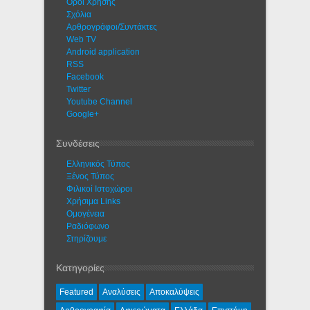
Όροι Χρήσης
Σχόλια
Αρθρογράφοι/Συντάκτες
Web TV
Android application
RSS
Facebook
Twitter
Youtube Channel
Google+
Συνδέσεις
Ελληνικός Τύπος
Ξένος Τύπος
Φιλικοί Ιστοχώροι
Χρήσιμα Links
Ομογένεια
Ραδιόφωνο
Στηρίζουμε
Κατηγορίες
Featured
Αναλύσεις
Αποκαλύψεις