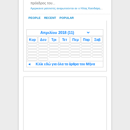
πρόεδρος του...
Αμερικανοί ρατσιστές αναρωτιούνται αν ο Ηλίας Κασιδιάρης ανήκει στη λευκή φυλή... - Λόγιος Ερμής
PEOPLE
RECENT
POPULAR
Κυρ
Δευ
Τρι
Τετ
Πεμ
Παρ
Σαβ
◄
Κλίκ εδώ για όλα τα άρθρα του Μήνα