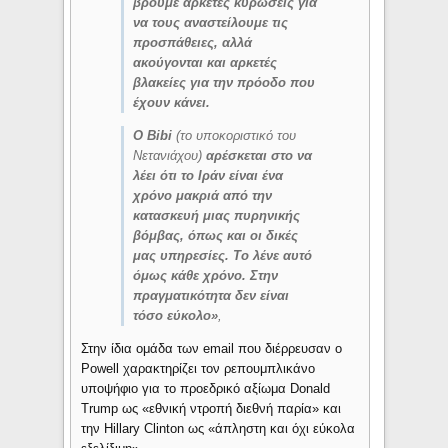
βρούμε αρκετές κυρώσεις για
να τους αναστείλουμε τις
προσπάθειες, αλλά
ακούγονται και αρκετές
βλακείες για την πρόοδο που
έχουν κάνει.
Ο Bibi
(το υποκοριστικό του
Νετανιάχου)
αρέσκεται στο να
λέει ότι το Ιράν είναι ένα
χρόνο μακριά από την
κατασκευή μιας πυρηνικής
βόμβας, όπως και οι δικές
μας υπηρεσίες. Το λένε αυτό
όμως κάθε χρόνο. Στην
πραγματικότητα δεν είναι
τόσο εύκολο»
,
Στην ίδια ομάδα των email που διέρρευσαν ο
Powell χαρακτηρίζει τον ρεπουμπλικάνο
υποψήφιο για το προεδρικό αξίωμα Donald
Trump ως «εθνική ντροπή διεθνή παρία» και
την Hillary Clinton ως «άπληστη και όχι εύκολα