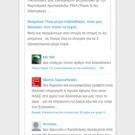
τοκογλύφοι, μας εγκλωβίζουν ψυχολογικά με την
Θαρτσερική προπαγάνδα TINA (There Is No
Alternative). ...
Μνημόνια: Ποια μέτρα επιβλήθηκαν, ποιοι μας
δάνεισαν, πού πήγαν τα λεφτά...
Μιας και περιμένουμε απο στιγμή σε στιγμή το 4ο
μνημόνιο , ας δούμε όλα τα στοιχεία για τα 3
προηγούμενα μέχρι τώρα...
Mic Mic
Δεν υπάρχει τέτοιο άρθρο στο planetnews
Λόγιος Ερμής | Η γνώση ξεκινάει με την αναζήτηση...: Ιδού οι 18 που χρωστούν 11 δις ευρώ!
Manos Sapountzakis
πιο δημοσιο και κουραφεξαλα γραφετε ειναι
ιδιωτικη επιχειρηση η πρωην εφορια που εγινε
ΑΑΔΕ στα χερια των δανειστων και μας πινει το
αιμα... για να πηγαινουν τα λεφτα εξω και οχι υπερ
του Ελληνικου...
Εφορία: Κατάσχονται όλα ύστερα από 30 μέρες και χωρίς δικαστικές αποφάσεις - Λόγιος Ερμής
Αντώνης
Δεν ξέρω εάν ο Κασιδιάρης προέρχεται από
πρόσμιξη διαφορετικών φυλών, αλλά τα δικά σου