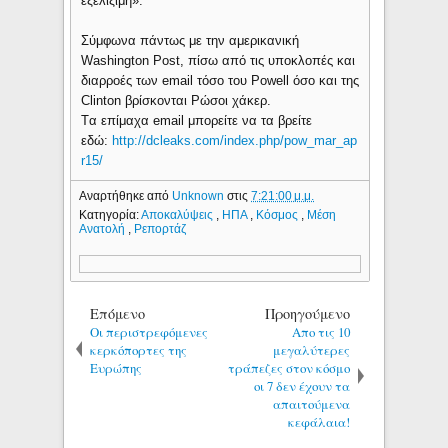
εξελίξιμη».
Σύμφωνα πάντως με την αμερικανική
Washington Post, πίσω από τις υποκλοπές και
διαρροές των email τόσο του Powell όσο και της
Clinton βρίσκονται Ρώσοι χάκερ.
Tα επίμαχα email μπορείτε να τα βρείτε
εδώ:
http://dcleaks.com/index.php/pow_mar_ap
r15/
Αναρτήθηκε από
Unknown
στις
7:21:00 μ.μ.
Κατηγορία:
Αποκαλύψεις
,
ΗΠΑ
,
Κόσμος
,
Μέση
Ανατολή
,
Ρεπορτάζ
Επόμενο
Προηγούμενο
Οι περιστρεφόμενες
Απο τις 10
κερκόπορτες της
μεγαλύτερες
Ευρώπης
τράπεζες στον κόσμο
οι 7 δεν έχουν τα
απαιτούμενα
κεφάλαια!