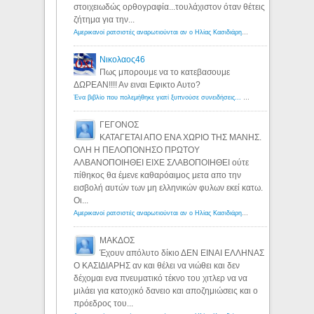
στοιχειωδώς ορθογραφία...τουλάχιστον όταν θέτεις
ζήτημα για την...
Αμερικανοί ρατσιστές αναρωτιούνται αν ο Ηλίας Κασιδιάρης ανήκει στη λευκή φυλή... - Λόγιος Ερμής
Νικολαος46
Πως μπορουμε να το κατεβασουμε
ΔΩΡΕΑΝ!!!! Αν ειναι Εφικτο Αυτο?
Ένα βιβλίο που πολεμήθηκε γιατί ξυπνούσε συνειδήσεις... - Λόγιος Ερμής | Η γνώση ξεκινάει με την αναζήτηση...
ΓΕΓΟΝΟΣ
ΚΑΤΑΓΕΤΑΙ ΑΠΟ ΕΝΑ ΧΩΡΙΟ ΤΗΣ ΜΑΝΗΣ.
ΟΛΗ Η ΠΕΛΟΠΟΝΗΣΟ ΠΡΩΤΟΥ
ΑΛΒΑΝΟΠΟΙΗΘΕΙ ΕΙΧΕ ΣΛΑΒΟΠΟΙΗΘΕΙ ούτε
πίθηκος θα έμενε καθαρόαιμος μετα απο την
εισβολή αυτών των μη ελληνικών φυλων εκεί κατω.
Οι...
Αμερικανοί ρατσιστές αναρωτιούνται αν ο Ηλίας Κασιδιάρης ανήκει στη λευκή φυλή... - Λόγιος Ερμής
ΜΑΚΔΟΣ
Έχουν απόλυτο δίκιο ΔΕΝ ΕΙΝΑΙ ΕΛΛΗΝΑΣ
Ο ΚΑΣΙΔΙΑΡΗΣ αν και θέλει να νιώθει και δεν
δέχομαι ενα πνευματικό τέκνο του χιτλερ να να
μιλάει για κατοχικό δανειο και αποζημιώσεις και ο
πρόεδρος του...