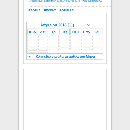
Αμερικανοί ρατσιστές αναρωτιούνται αν ο Ηλίας Κασιδιάρης ανήκει στη λευκή φυλή... - Λόγιος Ερμής
PEOPLE
RECENT
POPULAR
Κυρ
Δευ
Τρι
Τετ
Πεμ
Παρ
Σαβ
◄
Κλίκ εδώ για όλα τα άρθρα του Μήνα