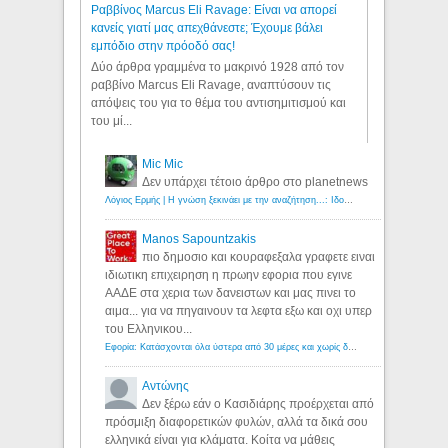
Ραββίνος Marcus Eli Ravage: Είναι να απορεί
κανείς γιατί μας απεχθάνεστε; Έχουμε βάλει
εμπόδιο στην πρόοδό σας!
Δύο άρθρα γραμμένα το μακρινό 1928 από τον
ραββίνο Marcus Eli Ravage, αναπτύσουν τις
απόψεις του για το θέμα του αντισημιτισμού και
του μί...
Mic Mic
Δεν υπάρχει τέτοιο άρθρο στο planetnews
Λόγιος Ερμής | Η γνώση ξεκινάει με την αναζήτηση...: Ιδού οι 18 που χρωστούν 11 δις ευρώ!
Manos Sapountzakis
πιο δημοσιο και κουραφεξαλα γραφετε ειναι
ιδιωτικη επιχειρηση η πρωην εφορια που εγινε
ΑΑΔΕ στα χερια των δανειστων και μας πινει το
αιμα... για να πηγαινουν τα λεφτα εξω και οχι υπερ
του Ελληνικου...
Εφορία: Κατάσχονται όλα ύστερα από 30 μέρες και χωρίς δικαστικές αποφάσεις - Λόγιος Ερμής
Αντώνης
Δεν ξέρω εάν ο Κασιδιάρης προέρχεται από
πρόσμιξη διαφορετικών φυλών, αλλά τα δικά σου
ελληνικά είναι για κλάματα. Κοίτα να μάθεις