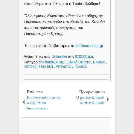
δικαιώθηκε στο τέλος και η Τροία αλώθηκε!
*Ο Στέφανος Κωνσταντινίδης είναι καθηγητής
Πολιτικών Επιστημών στο Κεμπέκ του Καναδά
και επιστημονικός συνεργάτης του
Πανεπιστημίου Κρήτης.
Το κείμενο το διαβάσαμε στο
defence-point.gr
Αναρτήθηκε από
Unknown
στις
8:32:00 μ.μ.
Κατηγορία:
Αποκαλύψεις
,
Εθνικά Θέματα
,
Ελλάδα
,
Κύπρος
,
Πολιτική
,
Ρεπορτάζ
,
Τουρκία
Επόμενο
Προηγούμενο
Η ευθανασία και τα
Ο μονοπωλιακός
ανθρώπινα
καπιταλισμός
δικαιώματα