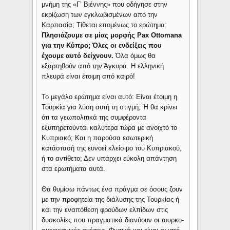
μνήμη της «Γ’ Βιέννης» που οδήγησε στην
εκρίζωση των εγκλωβισμένων από την
Καρπασία; Τίθεται επομένως το ερώτημα:
Πλησιάζουμε σε μίας μορφής Pax Ottomana
για την Κύπρο; Όλες οι ενδείξεις που
έχουμε αυτό δείχνουν.
Όλα όμως θα
εξαρτηθούν από την Άγκυρα. Η ελληνική
πλευρά είναι έτοιμη από καιρό!
Το μεγάλο ερώτημα είναι αυτό: Είναι έτοιμη η
Τουρκία για λύση αυτή τη στιγμή; Ή θα κρίνει
ότι τα γεωπολιτικά της συμφέροντα
εξυπηρετούνται καλύτερα τώρα με ανοιχτό το
Κυπριακό; Και η παρούσα εσωτερική
κατάστασή της ευνοεί κλείσιμο του Κυπριακού,
ή το αντίθετο; Δεν υπάρχει εύκολη απάντηση
στα ερωτήματα αυτά.
Θα θυμίσω πάντως ένα πράγμα σε όσους ζουν
με την προφητεία της διάλυσης της Τουρκίας ή
και την εναπόθεση φρούδων ελπίδων στις
δυσκολίες που πραγματικά διανύουν οι τουρκο-