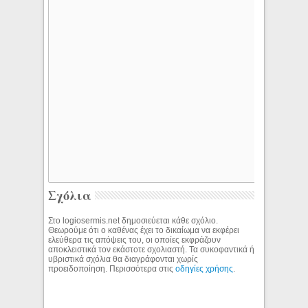
Σχόλια
Στο logiosermis.net δημοσιεύεται κάθε σχόλιο.
Θεωρούμε ότι ο καθένας έχει το δικαίωμα να εκφέρει
ελεύθερα τις απόψεις του, οι οποίες εκφράζουν
αποκλειστικά τον εκάστοτε σχολιαστή. Τα συκοφαντικά ή
υβριστικά σχόλια θα διαγράφονται χωρίς
προειδοποίηση. Περισσότερα στις
οδηγίες χρήσης
.