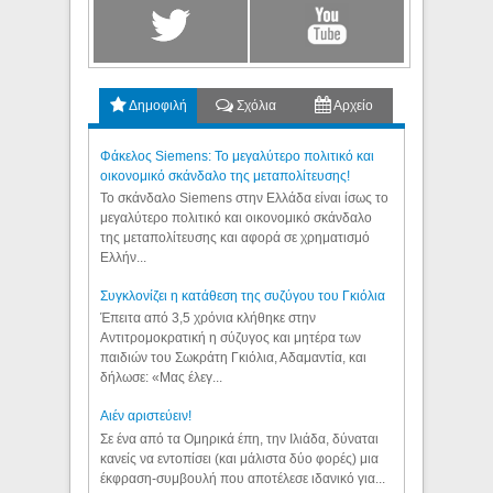
Δημοφιλή
Σχόλια
Αρχείο
Φάκελος Siemens: Το μεγαλύτερο πολιτικό και
οικονομικό σκάνδαλο της μεταπολίτευσης!
Το σκάνδαλο Siemens στην Ελλάδα είναι ίσως το
μεγαλύτερο πολιτικό και οικονομικό σκάνδαλο
της μεταπολίτευσης και αφορά σε χρηματισμό
Ελλήν...
Συγκλονίζει η κατάθεση της συζύγου του Γκιόλια
Έπειτα από 3,5 χρόνια κλήθηκε στην
Αντιτρομοκρατική η σύζυγος και μητέρα των
παιδιών του Σωκράτη Γκιόλια, Αδαμαντία, και
δήλωσε: «Μας έλεγ...
Aιέν αριστεύειν!
Σε ένα από τα Ομηρικά έπη, την Ιλιάδα, δύναται
κανείς να εντοπίσει (και μάλιστα δύο φορές) μια
έκφραση-συμβουλή που αποτέλεσε ιδανικό για...