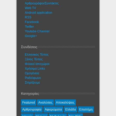
Αρθρογράφοι/Συντάκτες
Web TV
Android application
RSS
Facebook
Twitter
Youtube Channel
Google+
Συνδέσεις
Ελληνικός Τύπος
Ξένος Τύπος
Φιλικοί Ιστοχώροι
Χρήσιμα Links
Ομογένεια
Ραδιόφωνο
Στηρίζουμε
Κατηγορίες
Featured
Αναλύσεις
Αποκαλύψεις
Αρθρογραφία
Αφιερώματα
Ελλάδα
Επιστήμη