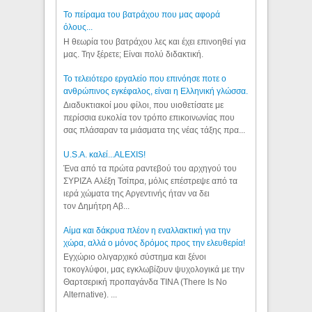
Το πείραμα του βατράχου που μας αφορά
όλους...
Η θεωρία του βατράχου λες και έχει επινοηθεί για
μας. Την ξέρετε; Είναι πολύ διδακτική.
Το τελειότερο εργαλείο που επινόησε ποτε ο
ανθρώπινος εγκέφαλος, είναι η Ελληνική γλώσσα.
Διαδυκτιακοί μου φίλοι, που υιοθετίσατε με
περίσσια ευκολία τον τρόπο επικοινωνίας που
σας πλάσαραν τα μιάσματα της νέας τάξης πρα...
U.S.A. καλεί...ALEXIS!
Ένα από τα πρώτα ραντεβού του αρχηγού του
ΣΥΡΙΖΑ Αλέξη Τσίπρα, μόλις επέστρεψε από τα
ιερά χώματα της Αργεντινής ήταν να δει
τον Δημήτρη Αβ...
Αίμα και δάκρυα πλέον η εναλλακτική για την
χώρα, αλλά ο μόνος δρόμος προς την ελευθερία!
Εγχώριο ολιγαρχικό σύστημα και ξένοι
τοκογλύφοι, μας εγκλωβίζουν ψυχολογικά με την
Θαρτσερική προπαγάνδα TINA (There Is No
Alternative). ...