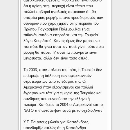
αμερικανικές σχέσεις. Φυσικά και είναι σωστό
ότι η κρίση στην περιοχή είναι τέτοια που
πολλοί σοβαροί αναλυτές πιστεύουν ότι θα
υπάρξει μιας μορφής επαναπροσδιορισμός των
συνόρων που χαράχτηκαν στην περίοδο του
Πρώτου Παγκοσμίου Πολέμου.Και είναι
πιθανόν αυτό να επηρεάσει και την Τουρκία
λόγω Κουρδικού. Κανείς όμως δεν μπορεί να
πει πότε θα γίνει αυτό -αν ποτέ γίνει- ούτε ποια
μορφή θα πάρει. Γι’ αυτό τα πράγματα είναι
μενρευστά, αλλά δεν είναι τόσο απλά.
Το 2003, στον πόλεμο του Ιράκ, η Τουρκία δεν
επέτρεψε τη διέλευση των αμερικανικών
στρατευμάτων από το έδαφός της. Οι
Αμερικανοί ήταν εξοργισμένοι και πολλοί
έγραφαν και τότε για τιμωρία της Τουρκίας και
συνθήκες που ευνοούσαν την ελληνική
πλευρά. Και όμως το 2004 οι Αμερικανοί και το
ΝΑΤΟ την αντάμειψαν ξανά με το σχέδιο Ανάν!
Υ.Γ. Για όσους μιλούν για Κασσάνδρες,
υπενθυμίζω απλώς ότι η Κασσάνδρα