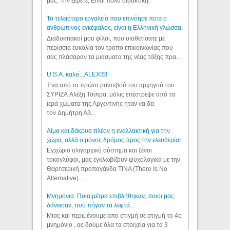
μας. Την ξέρετε; Είναι πολύ διδακτική.
Το τελειότερο εργαλείο που επινόησε ποτε ο
ανθρώπινος εγκέφαλος, είναι η Ελληνική γλώσσα.
Διαδυκτιακοί μου φίλοι, που υιοθετίσατε με
περίσσια ευκολία τον τρόπο επικοινωνίας που
σας πλάσαραν τα μιάσματα της νέας τάξης πρα...
U.S.A. καλεί...ALEXIS!
Ένα από τα πρώτα ραντεβού του αρχηγού του
ΣΥΡΙΖΑ Αλέξη Τσίπρα, μόλις επέστρεψε από τα
ιερά χώματα της Αργεντινής ήταν να δει
τον Δημήτρη Αβ...
Αίμα και δάκρυα πλέον η εναλλακτική για την
χώρα, αλλά ο μόνος δρόμος προς την ελευθερία!
Εγχώριο ολιγαρχικό σύστημα και ξένοι
τοκογλύφοι, μας εγκλωβίζουν ψυχολογικά με την
Θαρτσερική προπαγάνδα TINA (There Is No
Alternative). ...
Μνημόνια: Ποια μέτρα επιβλήθηκαν, ποιοι μας
δάνεισαν, πού πήγαν τα λεφτά...
Μιας και περιμένουμε απο στιγμή σε στιγμή το 4ο
μνημόνιο , ας δούμε όλα τα στοιχεία για τα 3