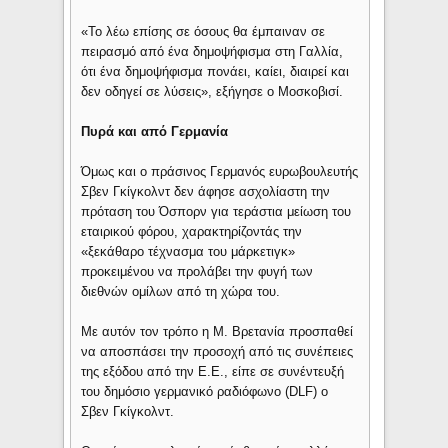
«Το λέω επίσης σε όσους θα έμπαιναν σε
πειρασμό από ένα δημοψήφισμα στη Γαλλία,
ότι ένα δημοψήφισμα πονάει, καίει, διαιρεί και
δεν οδηγεί σε λύσεις», εξήγησε ο Μοσκοβισί.
Πυρά και από Γερμανία
Όμως και ο πράσινος Γερμανός ευρωβουλευτής
Σβεν Γκίγκολντ δεν άφησε ασχολίαστη την
πρόταση του Όσπορν για τεράστια μείωση του
εταιρικού φόρου, χαρακτηρίζοντάς την
«ξεκάθαρο τέχνασμα του μάρκετιγκ»
προκειμένου να προλάβει την φυγή των
διεθνών ομίλων από τη χώρα του.
Με αυτόν τον τρόπο η Μ. Βρετανία προσπαθεί
να αποσπάσει την προσοχή από τις συνέπειες
της εξόδου από την Ε.Ε., είπε σε συνέντευξή
του δημόσιο γερμανικό ραδιόφωνο (DLF) ο
Σβεν Γκίγκολντ.