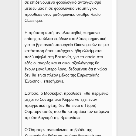
σε επιδεινούμενο φορολογικό ανταγωνισμό
μεταξύ μας ή σε φορολογικό ντάμπινγκ»,
πρόσθεσε στον ραδιοφωνικό σταθμό Radio
Classique.
Η πρόταση αυτή, αν υλοποιηθεί, «σημαίνει
επίσης απώλεια εσόδων απολύτως σημαντική
για το βρετανικό υπουργείο Οικονομικών σε μια
κατάσταση όπου υπάρχουν ήδη ελλείμματα
πολύ υψηλά στη Βρετανία, για τα οποία στο
εξής οι αγορές και οι οίκοι αξιολόγησης θα
έχουν μεγαλύτερο λόγο, δεδομένου ότι η χώρα
δεν θα είναι πλέον μέλος της Ευρωπαϊκής
Ένωσης», επεσήμανε.
Ωστόσο, ο Μοσκοβισί πρόσθεσε, «θα περιμένω
μέχρι το Συντηρητικό Κόμμα να έχει έναν
πραγματικό ηγέτη, δεν θα είναι ο Τζορτζ
Οσμπορν αυτός που θα καταρτίσει τον επόμενο
προϋπολογισμό της Βρετανίας».
Ο Όσμπορν ανακοίνωσε το βράδυ της
Κυριακής ότι θέλει να μειώσει δραστικά τον