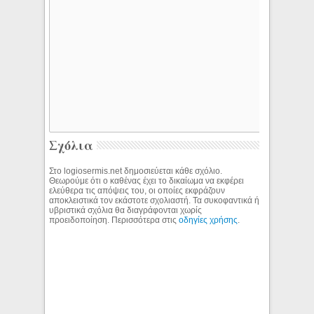
Σχόλια
Στο logiosermis.net δημοσιεύεται κάθε σχόλιο.
Θεωρούμε ότι ο καθένας έχει το δικαίωμα να εκφέρει
ελεύθερα τις απόψεις του, οι οποίες εκφράζουν
αποκλειστικά τον εκάστοτε σχολιαστή. Τα συκοφαντικά ή
υβριστικά σχόλια θα διαγράφονται χωρίς
προειδοποίηση. Περισσότερα στις
οδηγίες χρήσης
.