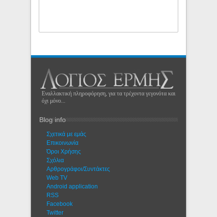
Εναλλακτική πληροφόρηση, για τα τρέχοντα γεγονότα και
όχι μόνο...
Blog info
Σχετικά με εμάς
Eπικοινωνία
Όροι Χρήσης
Σχόλια
Αρθρογράφοι/Συντάκτες
Web TV
Android application
RSS
Facebook
Twitter