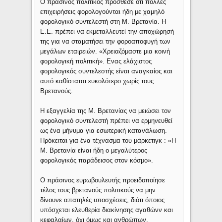
O πράσινος πολιτικός πρόσθεσε ότι πολλές
επιχειρήσεις φορολογούνται ήδη με χαμηλό
φορολογικό συντελεστή στη Μ. Βρετανία. Η
Ε.Ε. πρέπει να εκμεταλλευτεί την αποχώρησή
της για να σταματήσει την φοροαποφυγή των
μεγάλων εταιρειών. «Χρειαζόμαστε μια κοινή
φορολογική πολιτική». Ενας ελάχιστος
φορολογικός συντελεστής είναι αναγκαίος και
αυτό καθίσταται ευκολότερο χωρίς τους
Βρετανούς.
Η εξαγγελία της Μ. Βρετανίας να μειώσει τον
φορολογικό συντελεστή πρέπει να ερμηνευθεί
ως ένα μήνυμα για εσωτερική κατανάλωση.
Πρόκειται για ένα τέχνασμα του μάρκετιγκ : «Η
Μ. Βρετανία είναι ήδη ο μεγαλύτερος
φορολογικός παράδεισος στον κόσμο».
Ο πράσινος ευρωβουλευτής προειδοποίησε
τέλος τους βρετανούς πολιτικούς να μην
δίνουνε απατηλές υποσχέσεις, διότι όποιος
υπόσχεται ελευθερία διακίνησης αγαθώνν και
κεφαλαίων, όχι όμως και ανθρώπων,