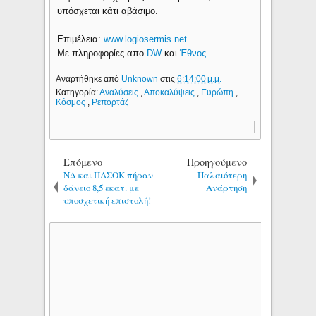
υπόσχεται κάτι αβάσιμο.
Eπιμέλεια:
www.logiosermis.net
Με πληροφορίες απο
DW
και
Έθνος
Αναρτήθηκε από
Unknown
στις
6:14:00 μ.μ.
Κατηγορία:
Αναλύσεις
,
Αποκαλύψεις
,
Ευρώπη
,
Κόσμος
,
Ρεπορτάζ
Επόμενο
Προηγούμενο
ΝΔ και ΠΑΣΟΚ πήραν
Παλαιότερη
δάνειο 8,5 εκατ. με
Ανάρτηση
υποσχετική επιστολή!