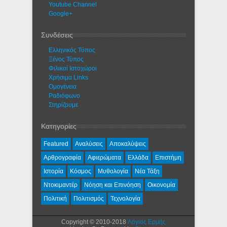
Youtube Channel
Google+
Συνδέσεις
Ελληνικός Τύπος
Ξένος Τύπος
Φιλικοί Ιστοχώροι
Χρήσιμα Links
Ομογένεια
Ραδιόφωνο
Στηρίζουμε
Κατηγορίες
Featured
Αναλύσεις
Αποκαλύψεις
Αρθρογραφία
Αφιερώματα
Ελλάδα
Επιστήμη
Ιστορία
Κόσμος
Μυθολογία
Νέα Τάξη
Ντοκιμαντέρ
Νόηση και Επινόηση
Οικονομία
Πολιτική
Πολιτισμός
Τεχνολογία
Copyright © 2010-2018
Λόγιος Ερμής