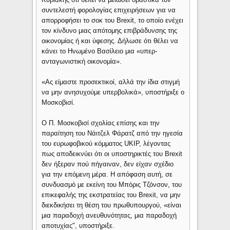
συντελεστή φορολογίας επιχειρήσεων για να
απορροφήσει το σοκ του Brexit, το οποίο ενέχει
τον κίνδυνο μιας απότομης επιβράδυνσης της
οικονομίας ή και ύφεσης. Δήλωσε ότι θέλει να
κάνει το Ηνωμένο Βασίλειο μια «υπερ-
ανταγωνιστική οικονομία».
«Ας είμαστε προσεκτικοί, αλλά την ίδια στιγμή
να μην ανησυχούμε υπερβολικά», υποστήριξε ο
Μοσκοβισί.
Ο Π. Μοσκοβισί σχολίας επίσης και την
παραίτηση του Νάιτζελ Φάρατζ από την ηγεσία
του ευρωφοβικού κόμματος UKIP, λέγοντας
πως αποδεικνύει ότι οι υποστηρικτές του Brexit
δεν ήξεραν πού πήγαιναν, δεν είχαν σχέδιο
για την επόμενη μέρα. Η απόφαση αυτή, σε
συνδυασμό με εκείνη του Μπόρις Τζόνσον, του
επικεφαλής της εκστρατείας του Brexit, να μην
διεκδικήσει τη θέση του πρωθυπουργού, «είναι
μια παραδοχή ανευθυνότητας, μια παραδοχή
αποτυχίας", υποστήριξε.