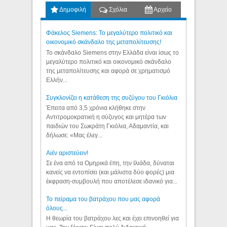
Δημοφιλή
Σχόλια
Αρχείο
Φάκελος Siemens: Το μεγαλύτερο πολιτικό και
οικονομικό σκάνδαλο της μεταπολίτευσης!
Το σκάνδαλο Siemens στην Ελλάδα είναι ίσως το
μεγαλύτερο πολιτικό και οικονομικό σκάνδαλο
της μεταπολίτευσης και αφορά σε χρηματισμό
Ελλήν...
Συγκλονίζει η κατάθεση της συζύγου του Γκιόλια
Έπειτα από 3,5 χρόνια κλήθηκε στην
Αντιτρομοκρατική η σύζυγος και μητέρα των
παιδιών του Σωκράτη Γκιόλια, Αδαμαντία, και
δήλωσε: «Μας έλεγ...
Aιέν αριστεύειν!
Σε ένα από τα Ομηρικά έπη, την Ιλιάδα, δύναται
κανείς να εντοπίσει (και μάλιστα δύο φορές) μια
έκφραση-συμβουλή που αποτέλεσε ιδανικό για...
Το πείραμα του βατράχου που μας αφορά
όλους...
Η θεωρία του βατράχου λες και έχει επινοηθεί για