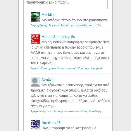
προηγούμενα μέχρι τώρα...
Mic Mic
Δεν υπάρχει τέτοιο άρθρο στο planetnews
Λόγιος Ερμής | Η γνώση ξεκινάει με την αναζήτηση...: Ιδού οι 18 που χρωστούν 11 δις ευρώ!
Manos Sapountzakis
πιο δημοσιο και κουραφεξαλα γραφετε ειναι
ιδιωτικη επιχειρηση η πρωην εφορια που εγινε
ΑΑΔΕ στα χερια των δανειστων και μας πινει το
αιμα... για να πηγαινουν τα λεφτα εξω και οχι υπερ
του Ελληνικου...
Εφορία: Κατάσχονται όλα ύστερα από 30 μέρες και χωρίς δικαστικές αποφάσεις - Λόγιος Ερμής
Αντώνης
Δεν ξέρω εάν ο Κασιδιάρης προέρχεται από
πρόσμιξη διαφορετικών φυλών, αλλά τα δικά σου
ελληνικά είναι για κλάματα. Κοίτα να μάθεις
στοιχειωδώς ορθογραφία...τουλάχιστον όταν θέτεις
ζήτημα για την...
Αμερικανοί ρατσιστές αναρωτιούνται αν ο Ηλίας Κασιδιάρης ανήκει στη λευκή φυλή... - Λόγιος Ερμής
Νικολαος46
Πως μπορουμε να το κατεβασουμε