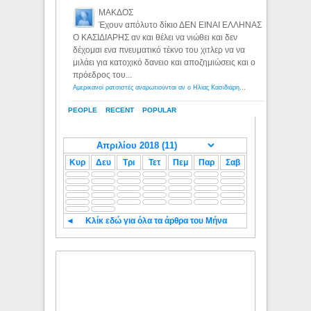
ΜΑΚΔΟΣ
Έχουν απόλυτο δίκιο ΔΕΝ ΕΙΝΑΙ ΕΛΛΗΝΑΣ
Ο ΚΑΣΙΔΙΑΡΗΣ αν και θέλει να νιώθει και δεν
δέχομαι ενα πνευματικό τέκνο του χιτλερ να να
μιλάει για κατοχικό δανειο και αποζημιώσεις και ο
πρόεδρος του...
Αμερικανοί ρατσιστές αναρωτιούνται αν ο Ηλίας Κασιδιάρης ανήκει στη λευκή φυλή... - Λόγιος Ερμής
PEOPLE
RECENT
POPULAR
Κυρ
Δευ
Τρι
Τετ
Πεμ
Παρ
Σαβ
◄
Κλίκ εδώ για όλα τα άρθρα του Μήνα