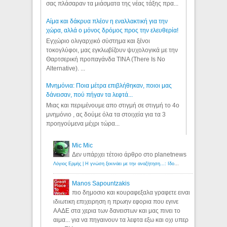
σας πλάσαραν τα μιάσματα της νέας τάξης πρα...
Αίμα και δάκρυα πλέον η εναλλακτική για την
χώρα, αλλά ο μόνος δρόμος προς την ελευθερία!
Εγχώριο ολιγαρχικό σύστημα και ξένοι
τοκογλύφοι, μας εγκλωβίζουν ψυχολογικά με την
Θαρτσερική προπαγάνδα TINA (There Is No
Alternative). ...
Μνημόνια: Ποια μέτρα επιβλήθηκαν, ποιοι μας
δάνεισαν, πού πήγαν τα λεφτά...
Μιας και περιμένουμε απο στιγμή σε στιγμή το 4ο
μνημόνιο , ας δούμε όλα τα στοιχεία για τα 3
προηγούμενα μέχρι τώρα...
Mic Mic
Δεν υπάρχει τέτοιο άρθρο στο planetnews
Λόγιος Ερμής | Η γνώση ξεκινάει με την αναζήτηση...: Ιδού οι 18 που χρωστούν 11 δις ευρώ!
Manos Sapountzakis
πιο δημοσιο και κουραφεξαλα γραφετε ειναι
ιδιωτικη επιχειρηση η πρωην εφορια που εγινε
ΑΑΔΕ στα χερια των δανειστων και μας πινει το
αιμα... για να πηγαινουν τα λεφτα εξω και οχι υπερ