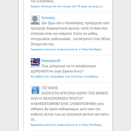
του Ελληνικου...
Εφορία: Κατάσχονται όλα ύστερα από 30 μέρες και χωρίς δικαστικές αποφάσεις - Λόγιος Ερμής
Αντώνης
Δεν ξέρω εάν ο Κασιδιάρης προέρχεται από
πρόσμιξη διαφορετικών φυλών, αλλά τα δικά σου
ελληνικά είναι για κλάματα. Κοίτα να μάθεις
στοιχειωδώς ορθογραφία...τουλάχιστον όταν θέτεις
ζήτημα για την...
Αμερικανοί ρατσιστές αναρωτιούνται αν ο Ηλίας Κασιδιάρης ανήκει στη λευκή φυλή... - Λόγιος Ερμής
Νικολαος46
Πως μπορουμε να το κατεβασουμε
ΔΩΡΕΑΝ!!!! Αν ειναι Εφικτο Αυτο?
Ένα βιβλίο που πολεμήθηκε γιατί ξυπνούσε συνειδήσεις... - Λόγιος Ερμής | Η γνώση ξεκινάει με την αναζήτηση...
ΓΕΓΟΝΟΣ
ΚΑΤΑΓΕΤΑΙ ΑΠΟ ΕΝΑ ΧΩΡΙΟ ΤΗΣ ΜΑΝΗΣ.
ΟΛΗ Η ΠΕΛΟΠΟΝΗΣΟ ΠΡΩΤΟΥ
ΑΛΒΑΝΟΠΟΙΗΘΕΙ ΕΙΧΕ ΣΛΑΒΟΠΟΙΗΘΕΙ ούτε
πίθηκος θα έμενε καθαρόαιμος μετα απο την
εισβολή αυτών των μη ελληνικών φυλων εκεί κατω.
Οι...
Αμερικανοί ρατσιστές αναρωτιούνται αν ο Ηλίας Κασιδιάρης ανήκει στη λευκή φυλή... - Λόγιος Ερμής