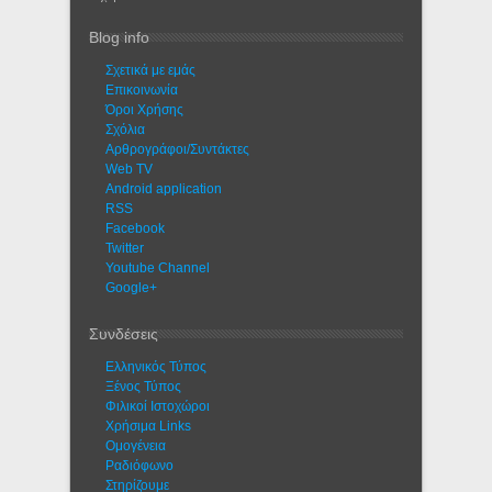
Blog info
Σχετικά με εμάς
Eπικοινωνία
Όροι Χρήσης
Σχόλια
Αρθρογράφοι/Συντάκτες
Web TV
Android application
RSS
Facebook
Twitter
Youtube Channel
Google+
Συνδέσεις
Ελληνικός Τύπος
Ξένος Τύπος
Φιλικοί Ιστοχώροι
Χρήσιμα Links
Ομογένεια
Ραδιόφωνο
Στηρίζουμε