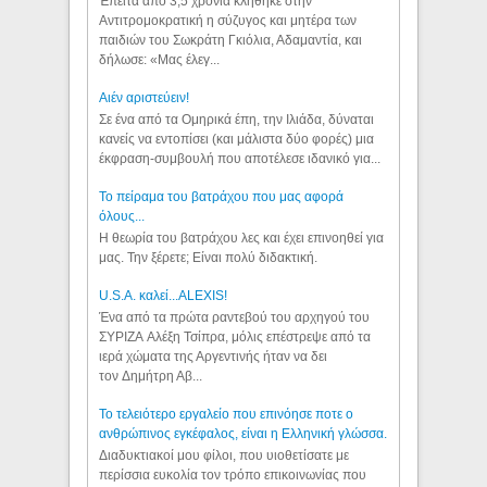
Έπειτα από 3,5 χρόνια κλήθηκε στην
Αντιτρομοκρατική η σύζυγος και μητέρα των
παιδιών του Σωκράτη Γκιόλια, Αδαμαντία, και
δήλωσε: «Μας έλεγ...
Aιέν αριστεύειν!
Σε ένα από τα Ομηρικά έπη, την Ιλιάδα, δύναται
κανείς να εντοπίσει (και μάλιστα δύο φορές) μια
έκφραση-συμβουλή που αποτέλεσε ιδανικό για...
Το πείραμα του βατράχου που μας αφορά
όλους...
Η θεωρία του βατράχου λες και έχει επινοηθεί για
μας. Την ξέρετε; Είναι πολύ διδακτική.
U.S.A. καλεί...ALEXIS!
Ένα από τα πρώτα ραντεβού του αρχηγού του
ΣΥΡΙΖΑ Αλέξη Τσίπρα, μόλις επέστρεψε από τα
ιερά χώματα της Αργεντινής ήταν να δει
τον Δημήτρη Αβ...
Το τελειότερο εργαλείο που επινόησε ποτε ο
ανθρώπινος εγκέφαλος, είναι η Ελληνική γλώσσα.
Διαδυκτιακοί μου φίλοι, που υιοθετίσατε με
περίσσια ευκολία τον τρόπο επικοινωνίας που