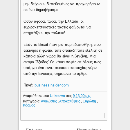
μην δείχνουν διατεθειμένες να προχωρήσουν
σε ένα δημοψήφισμα.
Οσον αφορά, τώρα, την Ελλάδα, οι
ευρωσκεπτικιστικές τάσεις φαίνονται να
επηρεάζουν την πολιτική.
«Εάν το Brexit ήταν μια πυριτιδαποθήκη, που
ξεκίνησε η φωτιά, τότε οποιαδήποτε εξέλιξη σε
κάποια άλλη χώρα θα είναι η βενζίνη, Μια
ακόμα ''έξοδος'' θα κάνει σαφές σε όλους πως
υπάρχει ένα αναπόφευκτο αποτυχίας γύρω
από την Ενωση», σημειώνει το άρθρο.
Πηγή:
businessinsider.com
Αναρτήθηκε από
Unknown
στις
9:13:00 μ.μ.
Κατηγορία:
Αναλύσεις
,
Αποκαλύψεις
,
Ευρώπη
,
Κόσμος
Επόμενο
Προηγούμενο