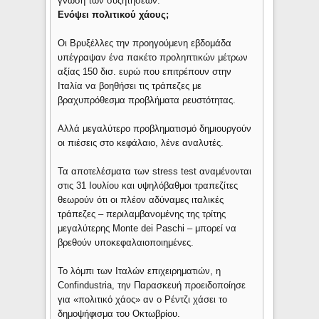
γνώση των συζητήσεων.
Ενόψει πολιτικού χάους;
Οι Βρυξέλλες την προηγούμενη εβδομάδα
υπέγραψαν ένα πακέτο προληπτικών μέτρων
αξίας 150 δισ. ευρώ που επιτρέπουν στην
Ιταλία να βοηθήσει τις τράπεζες με
βραχυπρόθεσμα προβλήματα ρευστότητας.
Αλλά μεγαλύτερο προβληματισμό δημιουργούν
οι πιέσεις στο κεφάλαιο, λένε αναλυτές.
Τα αποτελέσματα των stress test αναμένονται
στις 31 Ιουλίου και υψηλόβαθμοι τραπεζίτες
θεωρούν ότι οι πλέον αδύναμες ιταλικές
τράπεζες – περιλαμβανομένης της τρίτης
μεγαλύτερης Monte dei Paschi – μπορεί να
βρεθούν υποκεφαλαιοποιημένες.
Το λόμπι των Ιταλών επιχειρηματιών, η
Confindustria, την Παρασκευή προειδοποίησε
για «πολιτικό χάος» αν ο Ρέντζι χάσει το
δημοψήφισμα του Οκτωβρίου.