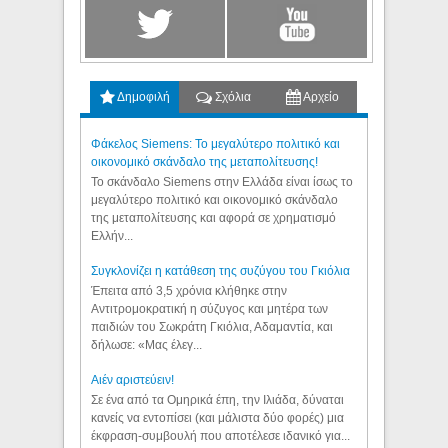
Δημοφιλή
Σχόλια
Αρχείο
Φάκελος Siemens: Το μεγαλύτερο πολιτικό και
οικονομικό σκάνδαλο της μεταπολίτευσης!
Το σκάνδαλο Siemens στην Ελλάδα είναι ίσως το
μεγαλύτερο πολιτικό και οικονομικό σκάνδαλο
της μεταπολίτευσης και αφορά σε χρηματισμό
Ελλήν...
Συγκλονίζει η κατάθεση της συζύγου του Γκιόλια
Έπειτα από 3,5 χρόνια κλήθηκε στην
Αντιτρομοκρατική η σύζυγος και μητέρα των
παιδιών του Σωκράτη Γκιόλια, Αδαμαντία, και
δήλωσε: «Μας έλεγ...
Aιέν αριστεύειν!
Σε ένα από τα Ομηρικά έπη, την Ιλιάδα, δύναται
κανείς να εντοπίσει (και μάλιστα δύο φορές) μια
έκφραση-συμβουλή που αποτέλεσε ιδανικό για...