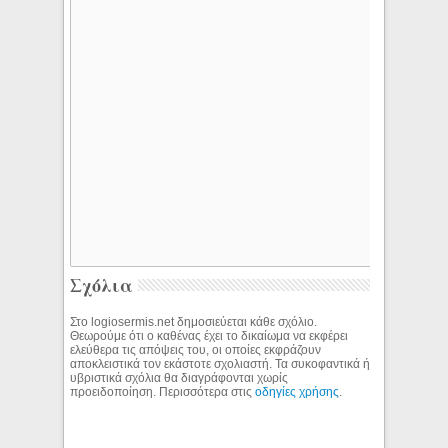
Σχόλια
Στο logiosermis.net δημοσιεύεται κάθε σχόλιο.
Θεωρούμε ότι ο καθένας έχει το δικαίωμα να εκφέρει
ελεύθερα τις απόψεις του, οι οποίες εκφράζουν
αποκλειστικά τον εκάστοτε σχολιαστή. Τα συκοφαντικά ή
υβριστικά σχόλια θα διαγράφονται χωρίς
προειδοποίηση. Περισσότερα στις
οδηγίες χρήσης
.