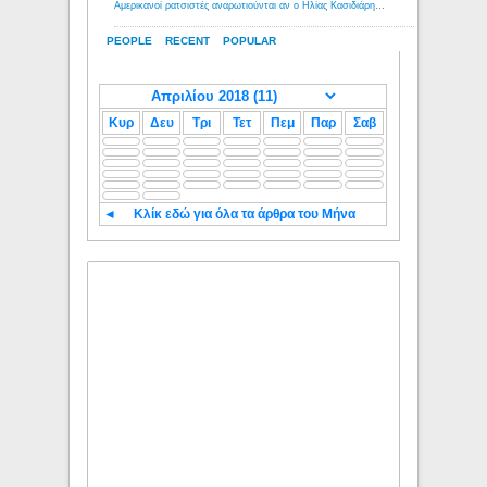
Αμερικανοί ρατσιστές αναρωτιούνται αν ο Ηλίας Κασιδιάρης ανήκει στη λευκή φυλή... - Λόγιος Ερμής
PEOPLE
RECENT
POPULAR
Κυρ
Δευ
Τρι
Τετ
Πεμ
Παρ
Σαβ
◄
Κλίκ εδώ για όλα τα άρθρα του Μήνα