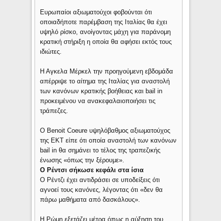
Ευρωπαίοι αξιωματούχοι φοβούνται ότι
οποιαδήποτε παρέμβαση της Ιταλίας θα έχει
υψηλό ρίσκο, ανοίγοντας μάχη για παράνομη
κρατική στήριξη η οποία θα αφήσει εκτός τους
ιδιώτες.
Η Αγκελα Μέρκελ την προηγούμενη εβδομάδα
απέρριψε το αίτημα της Ιταλίας για αναστολή
των κανόνων κρατικής βοήθειας και bail in
προκειμένου να ανακεφαλαιοποιήσει τις
τράπεζες.
Ο Benoit Coeure υψηλόβαθμος αξιωματούχος
της ΕΚΤ είπε ότι οποία αναστολή των κανόνων
bail in θα σημάνει το τέλος της τραπεζικής
ένωσης «όπως την ξέρουμε».
Ο Ρέντσι σήκωσε κεφάλι στα ίσια
Ο Ρέντζι έχει αντιδράσει σε υποδείξεις ότι
αγνοεί τους κανόνες, λέγοντας ότι «δεν θα
πάρω μαθήματα από δασκάλους».
Η Ρώμη εξετάζει μέτρα όπως η αύξηση του