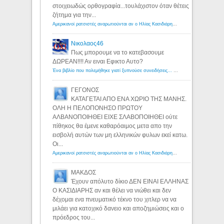
στοιχειωδώς ορθογραφία...τουλάχιστον όταν θέτεις
ζήτημα για την...
Αμερικανοί ρατσιστές αναρωτιούνται αν ο Ηλίας Κασιδιάρης ανήκει στη λευκή φυλή... - Λόγιος Ερμής
Νικολαος46
Πως μπορουμε να το κατεβασουμε
ΔΩΡΕΑΝ!!!! Αν ειναι Εφικτο Αυτο?
Ένα βιβλίο που πολεμήθηκε γιατί ξυπνούσε συνειδήσεις... - Λόγιος Ερμής | Η γνώση ξεκινάει με την αναζήτηση...
ΓΕΓΟΝΟΣ
ΚΑΤΑΓΕΤΑΙ ΑΠΟ ΕΝΑ ΧΩΡΙΟ ΤΗΣ ΜΑΝΗΣ.
ΟΛΗ Η ΠΕΛΟΠΟΝΗΣΟ ΠΡΩΤΟΥ
ΑΛΒΑΝΟΠΟΙΗΘΕΙ ΕΙΧΕ ΣΛΑΒΟΠΟΙΗΘΕΙ ούτε
πίθηκος θα έμενε καθαρόαιμος μετα απο την
εισβολή αυτών των μη ελληνικών φυλων εκεί κατω.
Οι...
Αμερικανοί ρατσιστές αναρωτιούνται αν ο Ηλίας Κασιδιάρης ανήκει στη λευκή φυλή... - Λόγιος Ερμής
ΜΑΚΔΟΣ
Έχουν απόλυτο δίκιο ΔΕΝ ΕΙΝΑΙ ΕΛΛΗΝΑΣ
Ο ΚΑΣΙΔΙΑΡΗΣ αν και θέλει να νιώθει και δεν
δέχομαι ενα πνευματικό τέκνο του χιτλερ να να
μιλάει για κατοχικό δανειο και αποζημιώσεις και ο
πρόεδρος του...