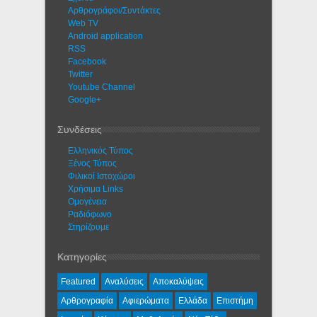
Αρθρογράφοι/Συντάκτες
Web TV
Android application
RSS
Facebook
Twitter
Youtube Channel
Google+
Συνδέσεις
Ελληνικός Τύπος
Ξένος Τύπος
Φιλικοί Ιστοχώροι
Χρήσιμα Links
Ομογένεια
Ραδιόφωνο
Στηρίζουμε
Κατηγορίες
Featured
Αναλύσεις
Αποκαλύψεις
Αρθρογραφία
Αφιερώματα
Ελλάδα
Επιστήμη