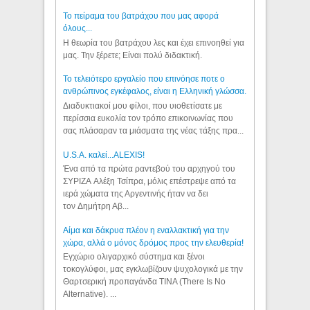
Το πείραμα του βατράχου που μας αφορά
όλους...
Η θεωρία του βατράχου λες και έχει επινοηθεί για
μας. Την ξέρετε; Είναι πολύ διδακτική.
Το τελειότερο εργαλείο που επινόησε ποτε ο
ανθρώπινος εγκέφαλος, είναι η Ελληνική γλώσσα.
Διαδυκτιακοί μου φίλοι, που υιοθετίσατε με
περίσσια ευκολία τον τρόπο επικοινωνίας που
σας πλάσαραν τα μιάσματα της νέας τάξης πρα...
U.S.A. καλεί...ALEXIS!
Ένα από τα πρώτα ραντεβού του αρχηγού του
ΣΥΡΙΖΑ Αλέξη Τσίπρα, μόλις επέστρεψε από τα
ιερά χώματα της Αργεντινής ήταν να δει
τον Δημήτρη Αβ...
Αίμα και δάκρυα πλέον η εναλλακτική για την
χώρα, αλλά ο μόνος δρόμος προς την ελευθερία!
Εγχώριο ολιγαρχικό σύστημα και ξένοι
τοκογλύφοι, μας εγκλωβίζουν ψυχολογικά με την
Θαρτσερική προπαγάνδα TINA (There Is No
Alternative). ...