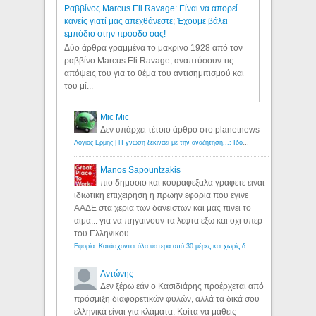
Ραββίνος Marcus Eli Ravage: Είναι να απορεί
κανείς γιατί μας απεχθάνεστε; Έχουμε βάλει
εμπόδιο στην πρόοδό σας!
Δύο άρθρα γραμμένα το μακρινό 1928 από τον
ραββίνο Marcus Eli Ravage, αναπτύσουν τις
απόψεις του για το θέμα του αντισημιτισμού και
του μί...
Mic Mic
Δεν υπάρχει τέτοιο άρθρο στο planetnews
Λόγιος Ερμής | Η γνώση ξεκινάει με την αναζήτηση...: Ιδού οι 18 που χρωστούν 11 δις ευρώ!
Manos Sapountzakis
πιο δημοσιο και κουραφεξαλα γραφετε ειναι
ιδιωτικη επιχειρηση η πρωην εφορια που εγινε
ΑΑΔΕ στα χερια των δανειστων και μας πινει το
αιμα... για να πηγαινουν τα λεφτα εξω και οχι υπερ
του Ελληνικου...
Εφορία: Κατάσχονται όλα ύστερα από 30 μέρες και χωρίς δικαστικές αποφάσεις - Λόγιος Ερμής
Αντώνης
Δεν ξέρω εάν ο Κασιδιάρης προέρχεται από
πρόσμιξη διαφορετικών φυλών, αλλά τα δικά σου
ελληνικά είναι για κλάματα. Κοίτα να μάθεις