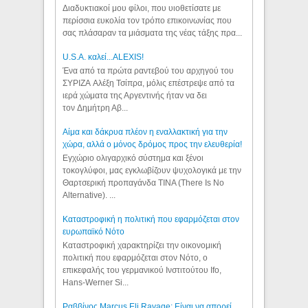
Διαδυκτιακοί μου φίλοι, που υιοθετίσατε με
περίσσια ευκολία τον τρόπο επικοινωνίας που
σας πλάσαραν τα μιάσματα της νέας τάξης πρα...
U.S.A. καλεί...ALEXIS!
Ένα από τα πρώτα ραντεβού του αρχηγού του
ΣΥΡΙΖΑ Αλέξη Τσίπρα, μόλις επέστρεψε από τα
ιερά χώματα της Αργεντινής ήταν να δει
τον Δημήτρη Αβ...
Αίμα και δάκρυα πλέον η εναλλακτική για την
χώρα, αλλά ο μόνος δρόμος προς την ελευθερία!
Εγχώριο ολιγαρχικό σύστημα και ξένοι
τοκογλύφοι, μας εγκλωβίζουν ψυχολογικά με την
Θαρτσερική προπαγάνδα TINA (There Is No
Alternative). ...
Καταστροφική η πολιτική που εφαρμόζεται στον
ευρωπαϊκό Νότο
Καταστροφική χαρακτηρίζει την οικονομική
πολιτική που εφαρμόζεται στον Νότο, ο
επικεφαλής του γερμανικού Ινστιτούτου Ifo,
Hans-Werner Si...
Ραββίνος Marcus Eli Ravage: Είναι να απορεί