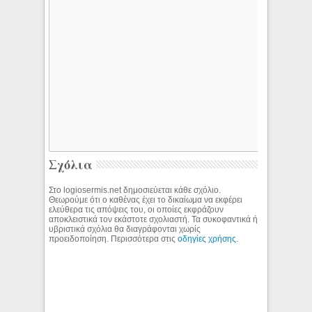
Σχόλια
Στο logiosermis.net δημοσιεύεται κάθε σχόλιο.
Θεωρούμε ότι ο καθένας έχει το δικαίωμα να εκφέρει
ελεύθερα τις απόψεις του, οι οποίες εκφράζουν
αποκλειστικά τον εκάστοτε σχολιαστή. Τα συκοφαντικά ή
υβριστικά σχόλια θα διαγράφονται χωρίς
προειδοποίηση. Περισσότερα στις
οδηγίες χρήσης
.