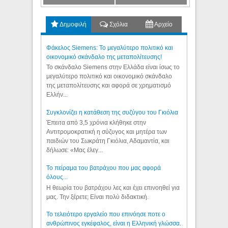
Δημοφιλή
Σχόλια
Αρχείο
Φάκελος Siemens: Το μεγαλύτερο πολιτικό και
οικονομικό σκάνδαλο της μεταπολίτευσης!
Το σκάνδαλο Siemens στην Ελλάδα είναι ίσως το
μεγαλύτερο πολιτικό και οικονομικό σκάνδαλο
της μεταπολίτευσης και αφορά σε χρηματισμό
Ελλήν...
Συγκλονίζει η κατάθεση της συζύγου του Γκιόλια
Έπειτα από 3,5 χρόνια κλήθηκε στην
Αντιτρομοκρατική η σύζυγος και μητέρα των
παιδιών του Σωκράτη Γκιόλια, Αδαμαντία, και
δήλωσε: «Μας έλεγ...
Το πείραμα του βατράχου που μας αφορά
όλους...
Η θεωρία του βατράχου λες και έχει επινοηθεί για
μας. Την ξέρετε; Είναι πολύ διδακτική.
Το τελειότερο εργαλείο που επινόησε ποτε ο
ανθρώπινος εγκέφαλος, είναι η Ελληνική γλώσσα.