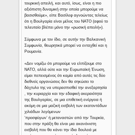
τουρκική απειλή, και αυτό, ίσως, είναι η πιο
αξιόπιστη δυναμική στην οποία μπορούμε να
βασισθούμε», είπε Βασίλεφ αγνοώντας τελείως
ότι η Βουλγαρία είναι μέλος του ΝΑΤΟ (αφού το
τελευταίο βλέπει μόνο την «ρωσική απειλή»).
Σύμφωνα με τον ίδιο, σε αυτήν την Βαλκανική
Συμφωνία, θεωρητικά μπορεί να ενταχθεί και η
Ρουμανία.
«Δεν νομίζω ότι μπορούμε να ελπίζουμε στο
ΝΑΤΟ, αλλά ούτε και την Ευρωπαϊκή Ένωση,
είμαι πεπεισμένος ότι καμία από αυτές τις δύο
διεθνείς οργανώσεις δεν θα σηκώσει το
δάχτυλο της να υπερασπισθεί την ανεξαρτησία
, την κυριαρχία και την εδαφική ακεραιότητα
της Βουλγαρίας, σε μια επιθετική ενέργεια ή
ακόμη σε μια μαζική εισβολή των εκατοντάδων
χιλιάδων λεγόμενων
‘προσφύγων’ ή μεταναστών από την Τουρκία,
που στην πράξη θα είναι μια ακανόνιστη
εισβολή που θα κάνει την ίδια δουλειά με