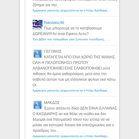
ζήτημα για την...
Αμερικανοί ρατσιστές αναρωτιούνται αν ο Ηλίας Κασιδιάρης ανήκει στη λευκή φυλή... - Λόγιος Ερμής
Νικολαος46
Πως μπορουμε να το κατεβασουμε
ΔΩΡΕΑΝ!!!! Αν ειναι Εφικτο Αυτο?
Ένα βιβλίο που πολεμήθηκε γιατί ξυπνούσε συνειδήσεις... - Λόγιος Ερμής | Η γνώση ξεκινάει με την αναζήτηση...
ΓΕΓΟΝΟΣ
ΚΑΤΑΓΕΤΑΙ ΑΠΟ ΕΝΑ ΧΩΡΙΟ ΤΗΣ ΜΑΝΗΣ.
ΟΛΗ Η ΠΕΛΟΠΟΝΗΣΟ ΠΡΩΤΟΥ
ΑΛΒΑΝΟΠΟΙΗΘΕΙ ΕΙΧΕ ΣΛΑΒΟΠΟΙΗΘΕΙ ούτε
πίθηκος θα έμενε καθαρόαιμος μετα απο την
εισβολή αυτών των μη ελληνικών φυλων εκεί κατω.
Οι...
Αμερικανοί ρατσιστές αναρωτιούνται αν ο Ηλίας Κασιδιάρης ανήκει στη λευκή φυλή... - Λόγιος Ερμής
ΜΑΚΔΟΣ
Έχουν απόλυτο δίκιο ΔΕΝ ΕΙΝΑΙ ΕΛΛΗΝΑΣ
Ο ΚΑΣΙΔΙΑΡΗΣ αν και θέλει να νιώθει και δεν
δέχομαι ενα πνευματικό τέκνο του χιτλερ να να
μιλάει για κατοχικό δανειο και αποζημιώσεις και ο
πρόεδρος του...
Αμερικανοί ρατσιστές αναρωτιούνται αν ο Ηλίας Κασιδιάρης ανήκει στη λευκή φυλή... - Λόγιος Ερμής