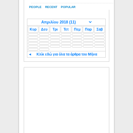
PEOPLE
RECENT
POPULAR
Κυρ
Δευ
Τρι
Τετ
Πεμ
Παρ
Σαβ
◄
Κλίκ εδώ για όλα τα άρθρα του Μήνα