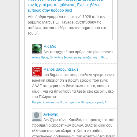
κανείς γιατί μας απεχθάνεστε; Έχουμε βάλει
εμπόδιο στην πρόοδό σας!
Δύο άρθρα γραμμένα το μακρινό 1928 από τον
ραββίνο Marcus Eli Ravage, αναπτύσουν τις
απόψεις του για το θέμα του αντισημιτισμού και
του μί...
Mic Mic
Δεν υπάρχει τέτοιο άρθρο στο planetnews
Λόγιος Ερμής | Η γνώση ξεκινάει με την αναζήτηση...: Ιδού οι 18 που χρωστούν 11 δις ευρώ!
Manos Sapountzakis
πιο δημοσιο και κουραφεξαλα γραφετε ειναι
ιδιωτικη επιχειρηση η πρωην εφορια που εγινε
ΑΑΔΕ στα χερια των δανειστων και μας πινει το
αιμα... για να πηγαινουν τα λεφτα εξω και οχι υπερ
του Ελληνικου...
Εφορία: Κατάσχονται όλα ύστερα από 30 μέρες και χωρίς δικαστικές αποφάσεις - Λόγιος Ερμής
Αντώνης
Δεν ξέρω εάν ο Κασιδιάρης προέρχεται από
πρόσμιξη διαφορετικών φυλών, αλλά τα δικά σου
ελληνικά είναι για κλάματα. Κοίτα να μάθεις
στοιχειωδώς ορθογραφία...τουλάχιστον όταν θέτεις