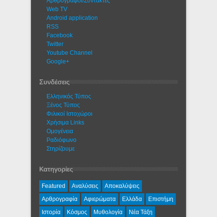
Αρθρογράφοι/Συντάκτες
Web TV
Android application
RSS
Facebook
Twitter
Youtube Channel
Google+
Συνδέσεις
Ελληνικός Τύπος
Ξένος Τύπος
Φιλικοί Ιστοχώροι
Χρήσιμα Links
Ομογένεια
Ραδιόφωνο
Στηρίζουμε
Κατηγορίες
Featured
Αναλύσεις
Αποκαλύψεις
Αρθρογραφία
Αφιερώματα
Ελλάδα
Επιστήμη
Ιστορία
Κόσμος
Μυθολογία
Νέα Τάξη