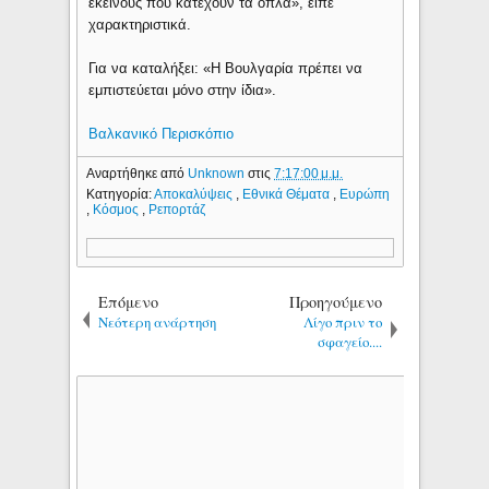
εκείνους που κατέχουν τα όπλα», είπε
χαρακτηριστικά.
Για να καταλήξει: «Η Βουλγαρία πρέπει να
εμπιστεύεται μόνο στην ίδια».
Βαλκανικό Περισκόπιο
Αναρτήθηκε από
Unknown
στις
7:17:00 μ.μ.
Κατηγορία:
Αποκαλύψεις
,
Εθνικά Θέματα
,
Ευρώπη
,
Κόσμος
,
Ρεπορτάζ
Επόμενο
Προηγούμενο
Νεότερη ανάρτηση
Λίγο πριν το
σφαγείο....