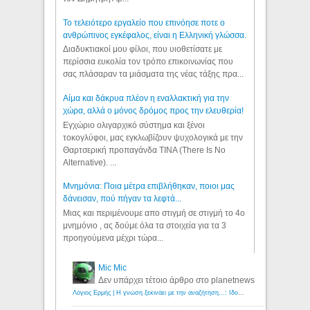
Το τελειότερο εργαλείο που επινόησε ποτε ο
ανθρώπινος εγκέφαλος, είναι η Ελληνική γλώσσα.
Διαδυκτιακοί μου φίλοι, που υιοθετίσατε με
περίσσια ευκολία τον τρόπο επικοινωνίας που
σας πλάσαραν τα μιάσματα της νέας τάξης πρα...
Αίμα και δάκρυα πλέον η εναλλακτική για την
χώρα, αλλά ο μόνος δρόμος προς την ελευθερία!
Εγχώριο ολιγαρχικό σύστημα και ξένοι
τοκογλύφοι, μας εγκλωβίζουν ψυχολογικά με την
Θαρτσερική προπαγάνδα TINA (There Is No
Alternative). ...
Μνημόνια: Ποια μέτρα επιβλήθηκαν, ποιοι μας
δάνεισαν, πού πήγαν τα λεφτά...
Μιας και περιμένουμε απο στιγμή σε στιγμή το 4ο
μνημόνιο , ας δούμε όλα τα στοιχεία για τα 3
προηγούμενα μέχρι τώρα...
Mic Mic
Δεν υπάρχει τέτοιο άρθρο στο planetnews
Λόγιος Ερμής | Η γνώση ξεκινάει με την αναζήτηση...: Ιδού οι 18 που χρωστούν 11 δις ευρώ!