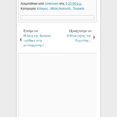
Αναρτήθηκε από
Unknown
στις
5:22:00 μ.μ.
Κατηγορία:
Κόσμος
,
Μέση Ανατολή
,
Τουρκία
Επόμενο
Προηγούμενο
H δίκη της Siemens
Ο Ιδιοκτήτης της
«χάθηκε στη
Ευρώπης...
μετάφραση»!