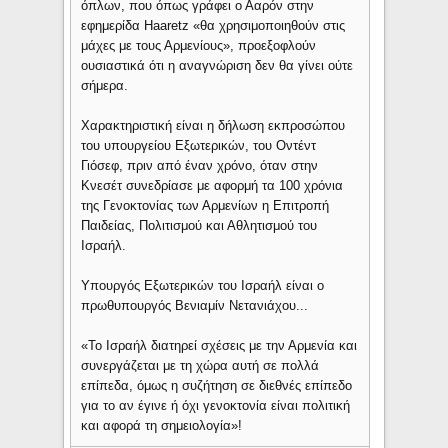
όπλων, που όπως γράφει ο Ααρόν στην
εφημερίδα Haaretz «θα χρησιμοποιηθούν στις
μάχες με τους Αρμενίους», προεξοφλούν
ουσιαστικά ότι η αναγνώριση δεν θα γίνει ούτε
σήμερα.
Χαρακτηριστική είναι η δήλωση εκπροσώπου
του υπουργείου Εξωτερικών, του Οντέντ
Γιόσεφ, πριν από έναν χρόνο, όταν στην
Κνεσέτ συνεδρίασε με αφορμή τα 100 χρόνια
της Γενοκτονίας των Αρμενίων η Επιτροπή
Παιδείας, Πολιτισμού και Αθλητισμού του
Ισραήλ.
Υπουργός Εξωτερικών του Ισραήλ είναι ο
πρωθυπουργός Βενιαμίν Νετανιάχου...
«Το Ισραήλ διατηρεί σχέσεις με την Αρμενία και
συνεργάζεται με τη χώρα αυτή σε πολλά
επίπεδα, όμως η συζήτηση σε διεθνές επίπεδο
για το αν έγινε ή όχι γενοκτονία είναι πολιτική
και αφορά τη σημειολογία»!