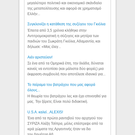
μεγαλύτερο πολιτικό και οικονομικό σκάνδαλο
της μεταπολίτευσης και αφορά σε χρηματισμό
Ελλήν...
Συγκλονίζει η κατάθεση της συζύγου του Γκιόλια
Έπειτα από 3,5 χρόνια κλήθηκε στην
Αντιτρομοκρατική η σύζυγος και μητέρα των
παιδιών του Σωκράτη Γκιόλια, Αδαμαντία, και
δήλωσε: «Μας έλεγ...
Aιέν αριστεύειν!
Σε ένα από τα Ομηρικά έπη, την Ιλιάδα, δύναται
κανείς να εντοπίσει (και μάλιστα δύο φορές) μια
έκφραση-συμβουλή που αποτέλεσε ιδανικό για...
Το πείραμα του βατράχου που μας αφορά
όλους...
Η θεωρία του βατράχου λες και έχει επινοηθεί για
μας. Την ξέρετε; Είναι πολύ διδακτική.
U.S.A. καλεί...ALEXIS!
Ένα από τα πρώτα ραντεβού του αρχηγού του
ΣΥΡΙΖΑ Αλέξη Τσίπρα, μόλις επέστρεψε από τα
ιερά χώματα της Αργεντινής ήταν να δει
τον Δημήτρη Αβ...