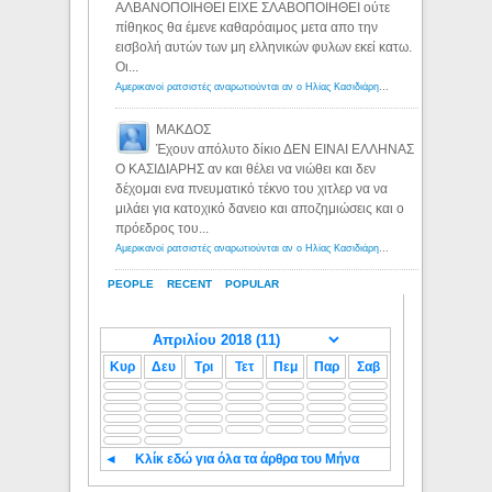
ΑΛΒΑΝΟΠΟΙΗΘΕΙ ΕΙΧΕ ΣΛΑΒΟΠΟΙΗΘΕΙ ούτε
πίθηκος θα έμενε καθαρόαιμος μετα απο την
εισβολή αυτών των μη ελληνικών φυλων εκεί κατω.
Οι...
Αμερικανοί ρατσιστές αναρωτιούνται αν ο Ηλίας Κασιδιάρης ανήκει στη λευκή φυλή... - Λόγιος Ερμής
ΜΑΚΔΟΣ
Έχουν απόλυτο δίκιο ΔΕΝ ΕΙΝΑΙ ΕΛΛΗΝΑΣ
Ο ΚΑΣΙΔΙΑΡΗΣ αν και θέλει να νιώθει και δεν
δέχομαι ενα πνευματικό τέκνο του χιτλερ να να
μιλάει για κατοχικό δανειο και αποζημιώσεις και ο
πρόεδρος του...
Αμερικανοί ρατσιστές αναρωτιούνται αν ο Ηλίας Κασιδιάρης ανήκει στη λευκή φυλή... - Λόγιος Ερμής
PEOPLE
RECENT
POPULAR
Κυρ
Δευ
Τρι
Τετ
Πεμ
Παρ
Σαβ
◄
Κλίκ εδώ για όλα τα άρθρα του Μήνα