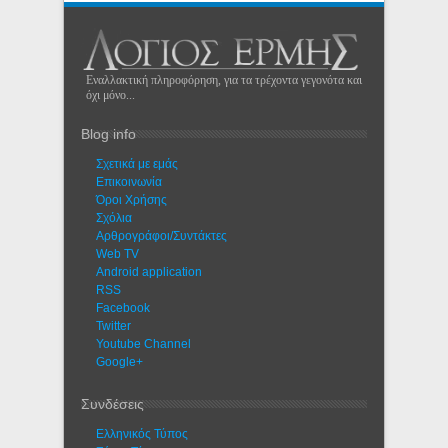
Εναλλακτική πληροφόρηση, για τα τρέχοντα γεγονότα και
όχι μόνο...
Blog info
Σχετικά με εμάς
Eπικοινωνία
Όροι Χρήσης
Σχόλια
Αρθρογράφοι/Συντάκτες
Web TV
Android application
RSS
Facebook
Twitter
Youtube Channel
Google+
Συνδέσεις
Ελληνικός Τύπος