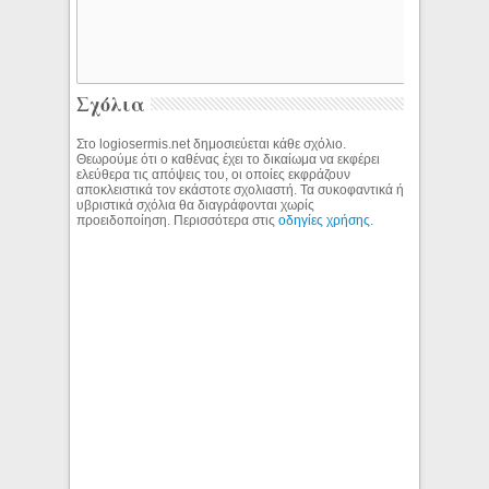
Σχόλια
Στο logiosermis.net δημοσιεύεται κάθε σχόλιο.
Θεωρούμε ότι ο καθένας έχει το δικαίωμα να εκφέρει
ελεύθερα τις απόψεις του, οι οποίες εκφράζουν
αποκλειστικά τον εκάστοτε σχολιαστή. Τα συκοφαντικά ή
υβριστικά σχόλια θα διαγράφονται χωρίς
προειδοποίηση. Περισσότερα στις
οδηγίες χρήσης
.