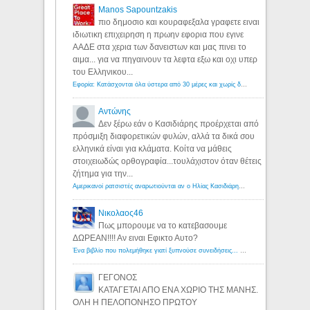
Manos Sapountzakis
πιο δημοσιο και κουραφεξαλα γραφετε ειναι
ιδιωτικη επιχειρηση η πρωην εφορια που εγινε
ΑΑΔΕ στα χερια των δανειστων και μας πινει το
αιμα... για να πηγαινουν τα λεφτα εξω και οχι υπερ
του Ελληνικου...
Εφορία: Κατάσχονται όλα ύστερα από 30 μέρες και χωρίς δικαστικές αποφάσεις - Λόγιος Ερμής
Αντώνης
Δεν ξέρω εάν ο Κασιδιάρης προέρχεται από
πρόσμιξη διαφορετικών φυλών, αλλά τα δικά σου
ελληνικά είναι για κλάματα. Κοίτα να μάθεις
στοιχειωδώς ορθογραφία...τουλάχιστον όταν θέτεις
ζήτημα για την...
Αμερικανοί ρατσιστές αναρωτιούνται αν ο Ηλίας Κασιδιάρης ανήκει στη λευκή φυλή... - Λόγιος Ερμής
Νικολαος46
Πως μπορουμε να το κατεβασουμε
ΔΩΡΕΑΝ!!!! Αν ειναι Εφικτο Αυτο?
Ένα βιβλίο που πολεμήθηκε γιατί ξυπνούσε συνειδήσεις... - Λόγιος Ερμής | Η γνώση ξεκινάει με την αναζήτηση...
ΓΕΓΟΝΟΣ
ΚΑΤΑΓΕΤΑΙ ΑΠΟ ΕΝΑ ΧΩΡΙΟ ΤΗΣ ΜΑΝΗΣ.
ΟΛΗ Η ΠΕΛΟΠΟΝΗΣΟ ΠΡΩΤΟΥ