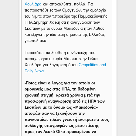
Χουλιάρα
και αποκαλύπτει πολλά. Για
τις προσπάθειες των Ομογενών, την ομολογία
του Νίμιτς στον τ.πρόεδρο της Παμμακεδονικής
ΗΠΑ Δημήτρη Χατζή ότι η αναγνώριση των
Σκοπίων με το όνομα Μακεδόνια ήταν λάθος
και εξηγεί την ιδιαίτερη σημασία της Ελλάδας
γεωπολιτικά.
Παρακάτω ακολουθεί η συνέντευξη που
παραχώρησε η κυρία Μπίσκα στην Γιώτα
Χουλιάρα για λογαριασμό του
Geopolitics and
Daily News
:
-Ποιος είναι ο λόγος για τον οποίο οι
ομογενείς μας στις ΗΠΑ, τη δεδομένη
χρονική στιγμή, αρκετά χρόνια μετά την
προσωρινή αναγνώριση από τις ΗΠΑ των
Σκοπίων με το όνομα ως «Μακεδονία»
αποφάσισαν να ξεκινήσουν την
παγκοσμίως πλέον γνωστή εκστρατεία τους
συλλογής υπογραφών ως μέσο πίεσης
προς τον Λευκό Οίκο προκειμένου να