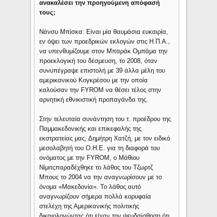
ανακαλέσει την προηγούμενη απόφασή
τους;
Νάνσυ Μπίσκα: Είναι μία θαυμάσια ευκαιρία,
εν όψει των προεδρικών εκλογών στις Η.Π.Α.,
να υπενθυμίζουμε στον Μπαράκ Ομπάμα την
προεκλογική του δέσμευση, το 2008, όταν
συνυπέγραψε επιστολή με 39 άλλα μέλη του
αμερικανικού Κογκρέσου με την οποία
καλούσαν την FYROM να θέσει τέλος στην
αρνητική εθνικιστική προπαγάνδα της.
Στην τελευταία συνάντηση του τ. προέδρου της
Παμμακεδονικής και επικεφαλής της
εκστρατείας μας, Δημήτρη Χατζή, με τον ειδικό
μεσολαβητή του Ο.Η.Ε. για τη διαφορά του
ονόματος με την FYROM, ο Μάθιου
Νίμιτςπαραδέχθηκε το λάθος του Τζωρτζ
Μπους το 2004 να την αναγνωρίσουν με το
όνομα «Μακεδονία». Το λάθος αυτό
αναγνωρίζουν σήμερα πολλά κορυφαία
στελέχη της Αμερικανικής πολιτικής
δικαιολογώντας ότι είχαν την ψευδαίσθηση ότι