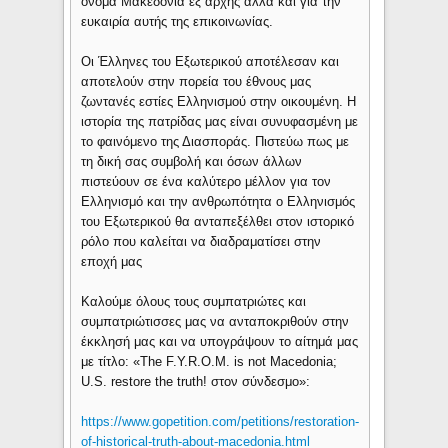
όνομα Μακεδονία εξ αρχής αλλά και για την
ευκαιρία αυτής της επικοινωνίας.
Οι Έλληνες του Εξωτερικού αποτέλεσαν και
αποτελούν στην πορεία του έθνους μας
ζωντανές εστίες Ελληνισμού στην οικουμένη. Η
ιστορία της πατρίδας μας είναι συνυφασμένη με
το φαινόμενο της Διασποράς. Πιστεύω πως με
τη δική σας συμβολή και όσων άλλων
πιστεύουν σε ένα καλύτερο μέλλον για τον
Ελληνισμό και την ανθρωπότητα ο Ελληνισμός
του Εξωτερικού θα ανταπεξέλθει στον ιστορικό
ρόλο που καλείται να διαδραματίσει στην
εποχή μας
Καλούμε όλους τους συμπατριώτες και
συμπατριώτισσες μας να ανταποκριθούν στην
έκκλησή μας και να υπογράψουν το αίτημά μας
με τίτλο: «The F.Y.R.O.M. is not Macedonia;
U.S. restore the truth! στον σύνδεσμο»:
https://www.gopetition.com/petitions/restoration-
of-historical-truth-about-macedonia.html