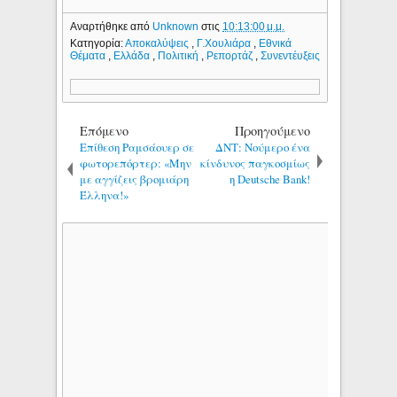
Αναρτήθηκε από
Unknown
στις
10:13:00 μ.μ.
Κατηγορία:
Αποκαλύψεις
,
Γ.Χουλιάρα
,
Εθνικά
Θέματα
,
Ελλάδα
,
Πολιτική
,
Ρεπορτάζ
,
Συνεντέυξεις
Επόμενο
Προηγούμενο
Επίθεση Ραμσάουερ σε
ΔΝΤ: Νούμερο ένα
φωτορεπόρτερ: «Μην
κίνδυνος παγκοσμίως
με αγγίζεις βρομιάρη
η Deutsche Bank!
Έλληνα!»