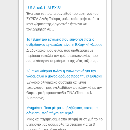
U.S.A. καλεί...ALEXIS!
Ένα από τα πρώτα ραντεβού του αρχηγού του
ΣΥΡΙΖΑ Αλέξη Τσίπρα, μόλις επέστρεψε από τα
ιερά χώματα της Αργεντινής ήταν να δει
τον Δημήτρη Αβ...
Το τελειότερο εργαλείο που επινόησε ποτε ο
ανθρώπινος εγκέφαλος, είναι η Ελληνική γλώσσα.
Διαδυκτιακοί μου φίλοι, που υιοθετίσατε με
περίσσια ευκολία τον τρόπο επικοινωνίας που
σας πλάσαραν τα μιάσματα της νέας τάξης πρα...
Αίμα και δάκρυα πλέον η εναλλακτική για την
χώρα, αλλά ο μόνος δρόμος προς την ελευθερία!
Εγχώριο ολιγαρχικό σύστημα και ξένοι
τοκογλύφοι, μας εγκλωβίζουν ψυχολογικά με την
Θαρτσερική προπαγάνδα TINA (There Is No
Alternative). ...
Μνημόνια: Ποια μέτρα επιβλήθηκαν, ποιοι μας
δάνεισαν, πού πήγαν τα λεφτά...
Μιας και περιμένουμε απο στιγμή σε στιγμή το 4ο
μνημόνιο , ας δούμε όλα τα στοιχεία για τα 3
προηγούμενα μέχρι τώρα...