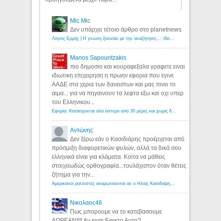
Mic Mic
Δεν υπάρχει τέτοιο άρθρο στο planetnews
Λόγιος Ερμής | Η γνώση ξεκινάει με την αναζήτηση...: Ιδού οι 18 που χρωστούν 11 δις ευρώ!
Manos Sapountzakis
πιο δημοσιο και κουραφεξαλα γραφετε ειναι
ιδιωτικη επιχειρηση η πρωην εφορια που εγινε
ΑΑΔΕ στα χερια των δανειστων και μας πινει το
αιμα... για να πηγαινουν τα λεφτα εξω και οχι υπερ
του Ελληνικου...
Εφορία: Κατάσχονται όλα ύστερα από 30 μέρες και χωρίς δικαστικές αποφάσεις - Λόγιος Ερμής
Αντώνης
Δεν ξέρω εάν ο Κασιδιάρης προέρχεται από
πρόσμιξη διαφορετικών φυλών, αλλά τα δικά σου
ελληνικά είναι για κλάματα. Κοίτα να μάθεις
στοιχειωδώς ορθογραφία...τουλάχιστον όταν θέτεις
ζήτημα για την...
Αμερικανοί ρατσιστές αναρωτιούνται αν ο Ηλίας Κασιδιάρης ανήκει στη λευκή φυλή... - Λόγιος Ερμής
Νικολαος46
Πως μπορουμε να το κατεβασουμε
ΔΩΡΕΑΝ!!!! Αν ειναι Εφικτο Αυτο?