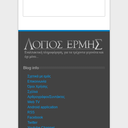
Εναλλακτική πληροφόρηση, για τα τρέχοντα γεγονότα και
όχι μόνο...
Blog info
Σχετικά με εμάς
Eπικοινωνία
Όροι Χρήσης
Σχόλια
Αρθρογράφοι/Συντάκτες
Web TV
Android application
RSS
Facebook
Twitter
Youtube Channel