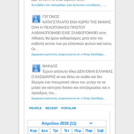
Ένα βιβλίο που πολεμήθηκε γιατί ξυπνούσε συνειδήσεις... - Λόγιος Ερμής | Η γνώση ξεκινάει με την αναζήτηση...
ΓΕΓΟΝΟΣ
ΚΑΤΑΓΕΤΑΙ ΑΠΟ ΕΝΑ ΧΩΡΙΟ ΤΗΣ ΜΑΝΗΣ.
ΟΛΗ Η ΠΕΛΟΠΟΝΗΣΟ ΠΡΩΤΟΥ
ΑΛΒΑΝΟΠΟΙΗΘΕΙ ΕΙΧΕ ΣΛΑΒΟΠΟΙΗΘΕΙ ούτε
πίθηκος θα έμενε καθαρόαιμος μετα απο την
εισβολή αυτών των μη ελληνικών φυλων εκεί κατω.
Οι...
Αμερικανοί ρατσιστές αναρωτιούνται αν ο Ηλίας Κασιδιάρης ανήκει στη λευκή φυλή... - Λόγιος Ερμής
ΜΑΚΔΟΣ
Έχουν απόλυτο δίκιο ΔΕΝ ΕΙΝΑΙ ΕΛΛΗΝΑΣ
Ο ΚΑΣΙΔΙΑΡΗΣ αν και θέλει να νιώθει και δεν
δέχομαι ενα πνευματικό τέκνο του χιτλερ να να
μιλάει για κατοχικό δανειο και αποζημιώσεις και ο
πρόεδρος του...
Αμερικανοί ρατσιστές αναρωτιούνται αν ο Ηλίας Κασιδιάρης ανήκει στη λευκή φυλή... - Λόγιος Ερμής
PEOPLE
RECENT
POPULAR
Κυρ
Δευ
Τρι
Τετ
Πεμ
Παρ
Σαβ