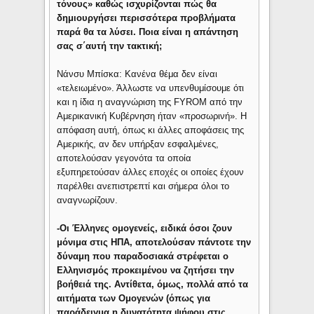
τόνους» καθώς ισχυρίζονται πώς θα
δημιουργήσει περισσότερα προβλήματα
παρά θα τα λύσει. Ποια είναι η απάντηση
σας σ΄αυτή την τακτική;
Νάνσυ Μπίσκα: Κανένα θέμα δεν είναι
«τελειωμένο». Άλλωστε να υπενθυμίσουμε ότι
και η ίδια η αναγνώριση της FYROM από την
Αμερικανική Κυβέρνηση ήταν «προσωρινή». Η
απόφαση αυτή, όπως κι άλλες αποφάσεις της
Αμερικής, αν δεν υπήρξαν εσφαλμένες,
αποτελούσαν γεγονότα τα οποία
εξυπηρετούσαν άλλες εποχές οι οποίες έχουν
παρέλθει ανεπιστρεπτί και σήμερα όλοι το
αναγνωρίζουν.
-Οι Έλληνες ομογενείς, ειδικά όσοι ζουν
μόνιμα στις ΗΠΑ, αποτελούσαν πάντοτε την
δύναμη που παραδοσιακά στρέφεται ο
Ελληνισμός προκειμένου να ζητήσει την
βοήθειά της. Αντίθετα, όμως, πολλά από τα
αιτήματα των Ομογενών (όπως για
παράδειγμα η δυνατότητα ψήφου στις