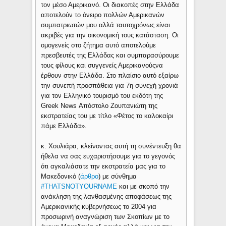
τον μέσο Αμερικανό. Οι διακοπές στην Ελλάδα
αποτελούν το όνειρο πολλών Αμερικανών
συμπατριωτών μου αλλά ταυτοχρόνως είναι
ακριβές για την οικονομική τους κατάσταση. Οι
ομογενείς στο ζήτημα αυτό αποτελούμε
πρεσβευτές της Ελλάδας και συμπαρασύρουμε
τους φίλους και συγγενείς Αμερικανούςνα
έρθουν στην Ελλάδα. Στο πλαίσιο αυτό εξαίρω
την συνεπή προσπάθεια για 7η συνεχή χρονιά
για τον Ελληνικό τουρισμό του εκδότη της
Greek News Απόστολο Ζουπανιώτη της
εκστρατείας του με τίτλο «Φέτος το καλοκαίρι
πάμε Ελλάδα».
κ. Χουλιάρα, κλείνοντας αυτή τη συνέντευξη θα
ήθελα να σας ευχαριστήσουμε για το γεγονός
ότι αγκαλιάσατε την εκστρατεία μας για το
Μακεδονικό (
άρθρο
) με σύνθημα
#THATSNOTYOURNAME
και με σκοπό την
ανάκληση της λανθασμένης αποφάσεως της
Αμερικανικής κυβερνήσεως το 2004 για
προσωρινή αναγνώριση των Σκοπίων με το