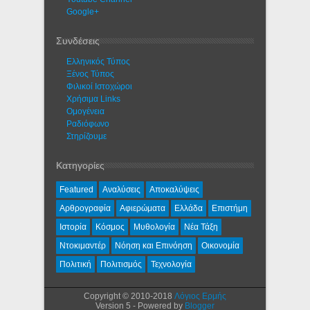
Google+
Συνδέσεις
Ελληνικός Τύπος
Ξένος Τύπος
Φιλικοί Ιστοχώροι
Χρήσιμα Links
Ομογένεια
Ραδιόφωνο
Στηρίζουμε
Κατηγορίες
Featured
Αναλύσεις
Αποκαλύψεις
Αρθρογραφία
Αφιερώματα
Ελλάδα
Επιστήμη
Ιστορία
Κόσμος
Μυθολογία
Νέα Τάξη
Ντοκιμαντέρ
Νόηση και Επινόηση
Οικονομία
Πολιτική
Πολιτισμός
Τεχνολογία
Copyright © 2010-2018
Λόγιος Ερμής
Version 5 - Powered by
Blogger