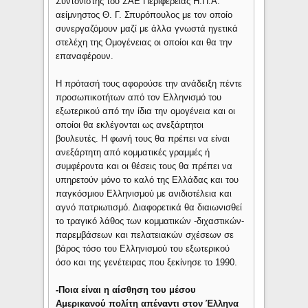
Συντονιστής του ΣΑΕ Περιφέρειας Η.Π.Α.
αείμνηστος Θ. Γ. Σπυρόπουλος με τον οποίο
συνεργαζόμουν μαζί με άλλα γνωστά ηγετικά
στελέχη της Ομογένειας οι οποίοι και θα την
επαναφέρουν.
Η πρότασή τους αφορούσε την ανάδειξη πέντε
προσωπικοτήτων από τον Ελληνισμό του
εξωτερικού από την ίδια την ομογένεια και οι
οποίοι θα εκλέγονται ως ανεξάρτητοι
βουλευτές. Η φωνή τους θα πρέπει να είναι
ανεξάρτητη από κομματικές γραμμές ή
συμφέροντα και οι θέσεις τους θα πρέπει να
υπηρετούν μόνο το καλό της Ελλάδας και του
παγκόσμιου Ελληνισμού με ανιδιοτέλεια και
αγνό πατριωτισμό. Διαφορετικά θα διαιωνισθεί
το τραγικό λάθος των κομματικών -διχαστικών-
παρεμβάσεων και πελατειακών σχέσεων σε
βάρος τόσο του Ελληνισμού του εξωτερικού
όσο και της γενέτειρας που ξεκίνησε το 1990.
-Ποια είναι η αίσθηση του μέσου
Αμερικανού πολίτη απέναντι στον Έλληνα