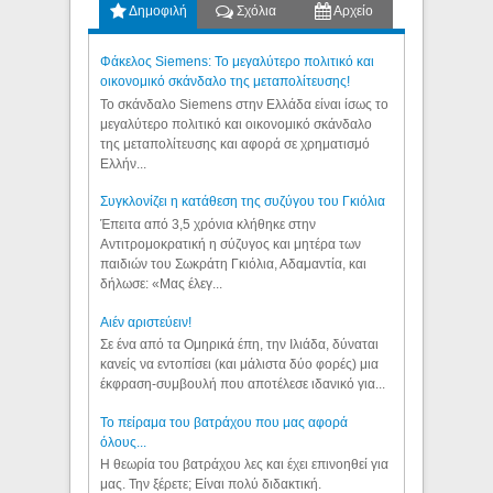
Δημοφιλή
Σχόλια
Αρχείο
Φάκελος Siemens: Το μεγαλύτερο πολιτικό και
οικονομικό σκάνδαλο της μεταπολίτευσης!
Το σκάνδαλο Siemens στην Ελλάδα είναι ίσως το
μεγαλύτερο πολιτικό και οικονομικό σκάνδαλο
της μεταπολίτευσης και αφορά σε χρηματισμό
Ελλήν...
Συγκλονίζει η κατάθεση της συζύγου του Γκιόλια
Έπειτα από 3,5 χρόνια κλήθηκε στην
Αντιτρομοκρατική η σύζυγος και μητέρα των
παιδιών του Σωκράτη Γκιόλια, Αδαμαντία, και
δήλωσε: «Μας έλεγ...
Aιέν αριστεύειν!
Σε ένα από τα Ομηρικά έπη, την Ιλιάδα, δύναται
κανείς να εντοπίσει (και μάλιστα δύο φορές) μια
έκφραση-συμβουλή που αποτέλεσε ιδανικό για...
Το πείραμα του βατράχου που μας αφορά
όλους...
Η θεωρία του βατράχου λες και έχει επινοηθεί για
μας. Την ξέρετε; Είναι πολύ διδακτική.