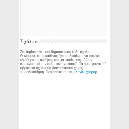
Σχόλια
Στο logiosermis.net δημοσιεύεται κάθε σχόλιο.
Θεωρούμε ότι ο καθένας έχει το δικαίωμα να εκφέρει
ελεύθερα τις απόψεις του, οι οποίες εκφράζουν
αποκλειστικά τον εκάστοτε σχολιαστή. Τα συκοφαντικά ή
υβριστικά σχόλια θα διαγράφονται χωρίς
προειδοποίηση. Περισσότερα στις
οδηγίες χρήσης
.