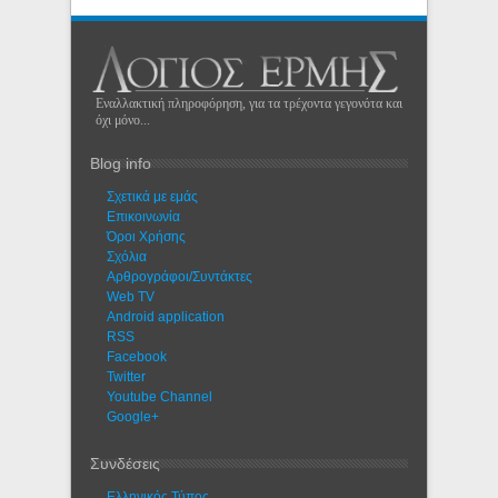
Εναλλακτική πληροφόρηση, για τα τρέχοντα γεγονότα και
όχι μόνο...
Blog info
Σχετικά με εμάς
Eπικοινωνία
Όροι Χρήσης
Σχόλια
Αρθρογράφοι/Συντάκτες
Web TV
Android application
RSS
Facebook
Twitter
Youtube Channel
Google+
Συνδέσεις
Ελληνικός Τύπος