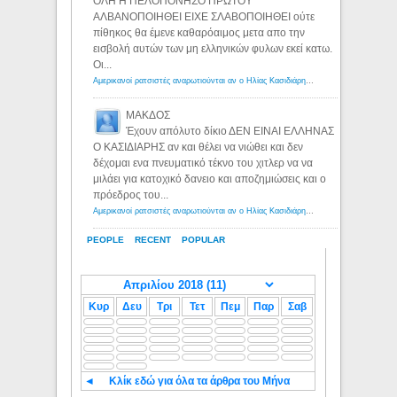
ΟΛΗ Η ΠΕΛΟΠΟΝΗΣΟ ΠΡΩΤΟΥ
ΑΛΒΑΝΟΠΟΙΗΘΕΙ ΕΙΧΕ ΣΛΑΒΟΠΟΙΗΘΕΙ ούτε
πίθηκος θα έμενε καθαρόαιμος μετα απο την
εισβολή αυτών των μη ελληνικών φυλων εκεί κατω.
Οι...
Αμερικανοί ρατσιστές αναρωτιούνται αν ο Ηλίας Κασιδιάρης ανήκει στη λευκή φυλή... - Λόγιος Ερμής
ΜΑΚΔΟΣ
Έχουν απόλυτο δίκιο ΔΕΝ ΕΙΝΑΙ ΕΛΛΗΝΑΣ
Ο ΚΑΣΙΔΙΑΡΗΣ αν και θέλει να νιώθει και δεν
δέχομαι ενα πνευματικό τέκνο του χιτλερ να να
μιλάει για κατοχικό δανειο και αποζημιώσεις και ο
πρόεδρος του...
Αμερικανοί ρατσιστές αναρωτιούνται αν ο Ηλίας Κασιδιάρης ανήκει στη λευκή φυλή... - Λόγιος Ερμής
PEOPLE
RECENT
POPULAR
Κυρ
Δευ
Τρι
Τετ
Πεμ
Παρ
Σαβ
◄
Κλίκ εδώ για όλα τα άρθρα του Μήνα