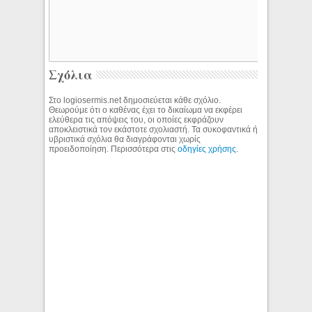
Σχόλια
Στο logiosermis.net δημοσιεύεται κάθε σχόλιο.
Θεωρούμε ότι ο καθένας έχει το δικαίωμα να εκφέρει
ελεύθερα τις απόψεις του, οι οποίες εκφράζουν
αποκλειστικά τον εκάστοτε σχολιαστή. Τα συκοφαντικά ή
υβριστικά σχόλια θα διαγράφονται χωρίς
προειδοποίηση. Περισσότερα στις
οδηγίες χρήσης
.