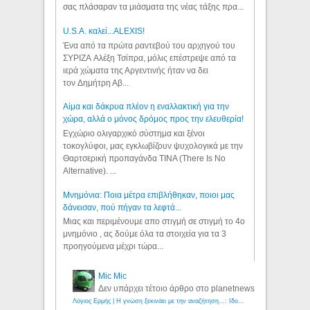
σας πλάσαραν τα μιάσματα της νέας τάξης πρα...
U.S.A. καλεί...ALEXIS!
Ένα από τα πρώτα ραντεβού του αρχηγού του
ΣΥΡΙΖΑ Αλέξη Τσίπρα, μόλις επέστρεψε από τα
ιερά χώματα της Αργεντινής ήταν να δει
τον Δημήτρη Αβ...
Αίμα και δάκρυα πλέον η εναλλακτική για την
χώρα, αλλά ο μόνος δρόμος προς την ελευθερία!
Εγχώριο ολιγαρχικό σύστημα και ξένοι
τοκογλύφοι, μας εγκλωβίζουν ψυχολογικά με την
Θαρτσερική προπαγάνδα TINA (There Is No
Alternative). ...
Μνημόνια: Ποια μέτρα επιβλήθηκαν, ποιοι μας
δάνεισαν, πού πήγαν τα λεφτά...
Μιας και περιμένουμε απο στιγμή σε στιγμή το 4ο
μνημόνιο , ας δούμε όλα τα στοιχεία για τα 3
προηγούμενα μέχρι τώρα...
Mic Mic
Δεν υπάρχει τέτοιο άρθρο στο planetnews
Λόγιος Ερμής | Η γνώση ξεκινάει με την αναζήτηση...: Ιδού οι 18 που χρωστούν 11 δις ευρώ!