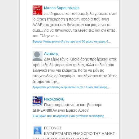
Manos Sapountzakis
πιο δημοσιο και κουραφεξαλα γραφετε ειναι
ιδιωτικη επιχειρηση η πρωην εφορια που εγινε
ΑΑΔΕ στα χερια των δανειστων και μας πινει το
αιμα... για να πηγαινουν τα λεφτα εξω και οχι υπερ
του Ελληνικου...
Εφορία: Κατάσχονται όλα ύστερα από 30 μέρες και χωρίς δικαστικές αποφάσεις - Λόγιος Ερμής
Αντώνης
Δεν ξέρω εάν ο Κασιδιάρης προέρχεται από
πρόσμιξη διαφορετικών φυλών, αλλά τα δικά σου
ελληνικά είναι για κλάματα. Κοίτα να μάθεις
στοιχειωδώς ορθογραφία...τουλάχιστον όταν θέτεις
ζήτημα για την...
Αμερικανοί ρατσιστές αναρωτιούνται αν ο Ηλίας Κασιδιάρης ανήκει στη λευκή φυλή... - Λόγιος Ερμής
Νικολαος46
Πως μπορουμε να το κατεβασουμε
ΔΩΡΕΑΝ!!!! Αν ειναι Εφικτο Αυτο?
Ένα βιβλίο που πολεμήθηκε γιατί ξυπνούσε συνειδήσεις... - Λόγιος Ερμής | Η γνώση ξεκινάει με την αναζήτηση...
ΓΕΓΟΝΟΣ
ΚΑΤΑΓΕΤΑΙ ΑΠΟ ΕΝΑ ΧΩΡΙΟ ΤΗΣ ΜΑΝΗΣ.