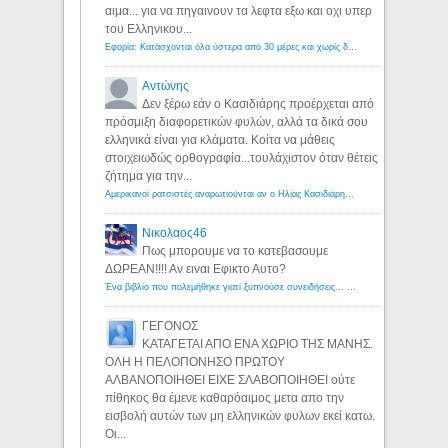
αιμα... για να πηγαινουν τα λεφτα εξω και οχι υπερ
του Ελληνικου...
Εφορία: Κατάσχονται όλα ύστερα από 30 μέρες και χωρίς δικαστικές αποφάσεις - Λόγιος Ερμής
Αντώνης
Δεν ξέρω εάν ο Κασιδιάρης προέρχεται από
πρόσμιξη διαφορετικών φυλών, αλλά τα δικά σου
ελληνικά είναι για κλάματα. Κοίτα να μάθεις
στοιχειωδώς ορθογραφία...τουλάχιστον όταν θέτεις
ζήτημα για την...
Αμερικανοί ρατσιστές αναρωτιούνται αν ο Ηλίας Κασιδιάρης ανήκει στη λευκή φυλή... - Λόγιος Ερμής
Νικολαος46
Πως μπορουμε να το κατεβασουμε
ΔΩΡΕΑΝ!!!! Αν ειναι Εφικτο Αυτο?
Ένα βιβλίο που πολεμήθηκε γιατί ξυπνούσε συνειδήσεις... - Λόγιος Ερμής | Η γνώση ξεκινάει με την αναζήτηση...
ΓΕΓΟΝΟΣ
ΚΑΤΑΓΕΤΑΙ ΑΠΟ ΕΝΑ ΧΩΡΙΟ ΤΗΣ ΜΑΝΗΣ.
ΟΛΗ Η ΠΕΛΟΠΟΝΗΣΟ ΠΡΩΤΟΥ
ΑΛΒΑΝΟΠΟΙΗΘΕΙ ΕΙΧΕ ΣΛΑΒΟΠΟΙΗΘΕΙ ούτε
πίθηκος θα έμενε καθαρόαιμος μετα απο την
εισβολή αυτών των μη ελληνικών φυλων εκεί κατω.
Οι...