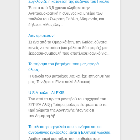
Συγκλονίζει η κατάθεση της συζύγου του Γκιόλια
Έπειτα από 3,5 χρόνια κλήθηκε στην
Αντιτρομοκρατική η σύζυγος και μητέρα των
παιδιών του Σωκράτη Γκιόλια, Αδαμαντία, και
δήλωσε: «Μας έλεγ...
Aιέν αριστεύειν!
Σε ένα από τα Ομηρικά έπη, την Ιλιάδα, δύναται
κανείς να εντοπίσει (και μάλιστα δύο φορές) μια
έκφραση-συμβουλή που αποτέλεσε ιδανικό για...
Το πείραμα του βατράχου που μας αφορά
όλους...
Η θεωρία του βατράχου λες και έχει επινοηθεί για
μας. Την ξέρετε; Είναι πολύ διδακτική.
U.S.A. καλεί...ALEXIS!
Ένα από τα πρώτα ραντεβού του αρχηγού του
ΣΥΡΙΖΑ Αλέξη Τσίπρα, μόλις επέστρεψε από τα
ιερά χώματα της Αργεντινής ήταν να δει
τον Δημήτρη Αβ...
Το τελειότερο εργαλείο που επινόησε ποτε ο
ανθρώπινος εγκέφαλος, είναι η Ελληνική γλώσσα.
Διαδυκτιακοί μου φίλοι, που υιοθετίσατε με