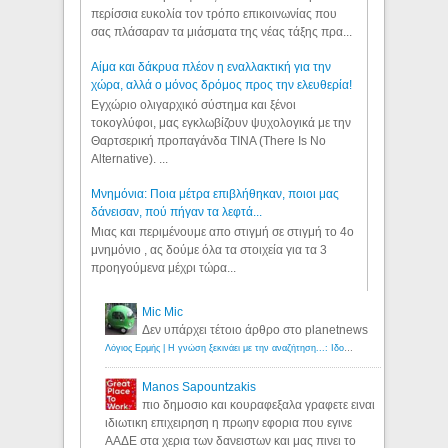
περίσσια ευκολία τον τρόπο επικοινωνίας που
σας πλάσαραν τα μιάσματα της νέας τάξης πρα...
Αίμα και δάκρυα πλέον η εναλλακτική για την
χώρα, αλλά ο μόνος δρόμος προς την ελευθερία!
Εγχώριο ολιγαρχικό σύστημα και ξένοι
τοκογλύφοι, μας εγκλωβίζουν ψυχολογικά με την
Θαρτσερική προπαγάνδα TINA (There Is No
Alternative). ...
Μνημόνια: Ποια μέτρα επιβλήθηκαν, ποιοι μας
δάνεισαν, πού πήγαν τα λεφτά...
Μιας και περιμένουμε απο στιγμή σε στιγμή το 4ο
μνημόνιο , ας δούμε όλα τα στοιχεία για τα 3
προηγούμενα μέχρι τώρα...
Mic Mic
Δεν υπάρχει τέτοιο άρθρο στο planetnews
Λόγιος Ερμής | Η γνώση ξεκινάει με την αναζήτηση...: Ιδού οι 18 που χρωστούν 11 δις ευρώ!
Manos Sapountzakis
πιο δημοσιο και κουραφεξαλα γραφετε ειναι
ιδιωτικη επιχειρηση η πρωην εφορια που εγινε
ΑΑΔΕ στα χερια των δανειστων και μας πινει το