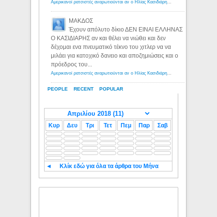
Αμερικανοί ρατσιστές αναρωτιούνται αν ο Ηλίας Κασιδιάρης ανήκει στη λευκή φυλή... - Λόγιος Ερμής
ΜΑΚΔΟΣ
Έχουν απόλυτο δίκιο ΔΕΝ ΕΙΝΑΙ ΕΛΛΗΝΑΣ
Ο ΚΑΣΙΔΙΑΡΗΣ αν και θέλει να νιώθει και δεν
δέχομαι ενα πνευματικό τέκνο του χιτλερ να να
μιλάει για κατοχικό δανειο και αποζημιώσεις και ο
πρόεδρος του...
Αμερικανοί ρατσιστές αναρωτιούνται αν ο Ηλίας Κασιδιάρης ανήκει στη λευκή φυλή... - Λόγιος Ερμής
PEOPLE
RECENT
POPULAR
Κυρ
Δευ
Τρι
Τετ
Πεμ
Παρ
Σαβ
◄
Κλίκ εδώ για όλα τα άρθρα του Μήνα