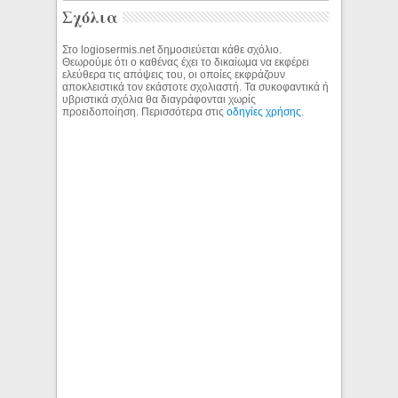
Σχόλια
Στο logiosermis.net δημοσιεύεται κάθε σχόλιο.
Θεωρούμε ότι ο καθένας έχει το δικαίωμα να εκφέρει
ελεύθερα τις απόψεις του, οι οποίες εκφράζουν
αποκλειστικά τον εκάστοτε σχολιαστή. Τα συκοφαντικά ή
υβριστικά σχόλια θα διαγράφονται χωρίς
προειδοποίηση. Περισσότερα στις
οδηγίες χρήσης
.