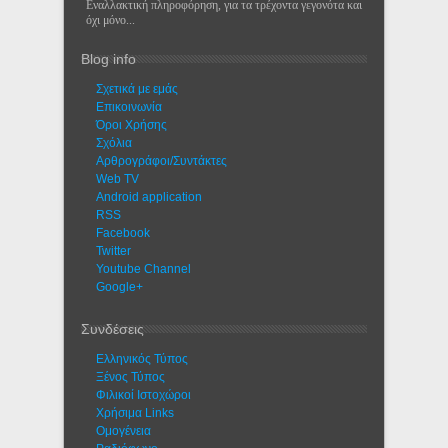
Εναλλακτική πληροφόρηση, για τα τρέχοντα γεγονότα και
όχι μόνο...
Blog info
Σχετικά με εμάς
Eπικοινωνία
Όροι Χρήσης
Σχόλια
Αρθρογράφοι/Συντάκτες
Web TV
Android application
RSS
Facebook
Twitter
Youtube Channel
Google+
Συνδέσεις
Ελληνικός Τύπος
Ξένος Τύπος
Φιλικοί Ιστοχώροι
Χρήσιμα Links
Ομογένεια