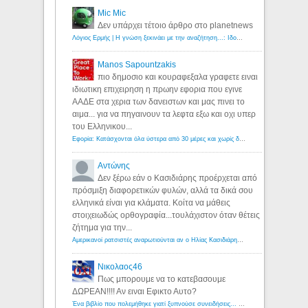
Mic Mic
Δεν υπάρχει τέτοιο άρθρο στο planetnews
Λόγιος Ερμής | Η γνώση ξεκινάει με την αναζήτηση...: Ιδού οι 18 που χρωστούν 11 δις ευρώ!
Manos Sapountzakis
πιο δημοσιο και κουραφεξαλα γραφετε ειναι
ιδιωτικη επιχειρηση η πρωην εφορια που εγινε
ΑΑΔΕ στα χερια των δανειστων και μας πινει το
αιμα... για να πηγαινουν τα λεφτα εξω και οχι υπερ
του Ελληνικου...
Εφορία: Κατάσχονται όλα ύστερα από 30 μέρες και χωρίς δικαστικές αποφάσεις - Λόγιος Ερμής
Αντώνης
Δεν ξέρω εάν ο Κασιδιάρης προέρχεται από
πρόσμιξη διαφορετικών φυλών, αλλά τα δικά σου
ελληνικά είναι για κλάματα. Κοίτα να μάθεις
στοιχειωδώς ορθογραφία...τουλάχιστον όταν θέτεις
ζήτημα για την...
Αμερικανοί ρατσιστές αναρωτιούνται αν ο Ηλίας Κασιδιάρης ανήκει στη λευκή φυλή... - Λόγιος Ερμής
Νικολαος46
Πως μπορουμε να το κατεβασουμε
ΔΩΡΕΑΝ!!!! Αν ειναι Εφικτο Αυτο?
Ένα βιβλίο που πολεμήθηκε γιατί ξυπνούσε συνειδήσεις... - Λόγιος Ερμής | Η γνώση ξεκινάει με την αναζήτηση...