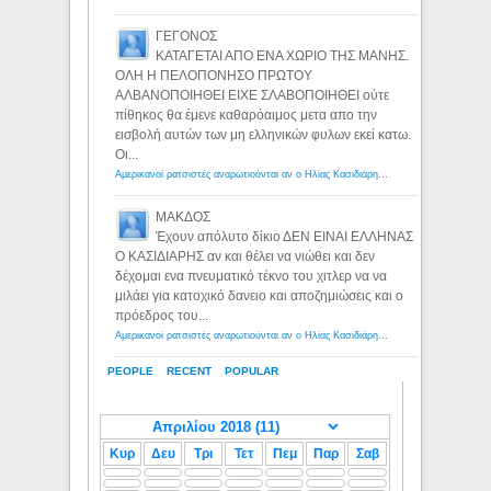
ΓΕΓΟΝΟΣ
ΚΑΤΑΓΕΤΑΙ ΑΠΟ ΕΝΑ ΧΩΡΙΟ ΤΗΣ ΜΑΝΗΣ.
ΟΛΗ Η ΠΕΛΟΠΟΝΗΣΟ ΠΡΩΤΟΥ
ΑΛΒΑΝΟΠΟΙΗΘΕΙ ΕΙΧΕ ΣΛΑΒΟΠΟΙΗΘΕΙ ούτε
πίθηκος θα έμενε καθαρόαιμος μετα απο την
εισβολή αυτών των μη ελληνικών φυλων εκεί κατω.
Οι...
Αμερικανοί ρατσιστές αναρωτιούνται αν ο Ηλίας Κασιδιάρης ανήκει στη λευκή φυλή... - Λόγιος Ερμής
ΜΑΚΔΟΣ
Έχουν απόλυτο δίκιο ΔΕΝ ΕΙΝΑΙ ΕΛΛΗΝΑΣ
Ο ΚΑΣΙΔΙΑΡΗΣ αν και θέλει να νιώθει και δεν
δέχομαι ενα πνευματικό τέκνο του χιτλερ να να
μιλάει για κατοχικό δανειο και αποζημιώσεις και ο
πρόεδρος του...
Αμερικανοί ρατσιστές αναρωτιούνται αν ο Ηλίας Κασιδιάρης ανήκει στη λευκή φυλή... - Λόγιος Ερμής
PEOPLE
RECENT
POPULAR
Κυρ
Δευ
Τρι
Τετ
Πεμ
Παρ
Σαβ