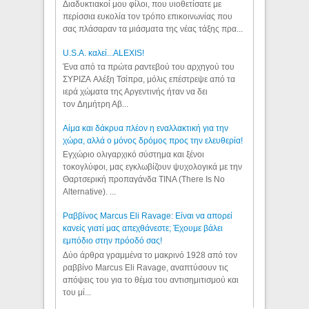
Διαδυκτιακοί μου φίλοι, που υιοθετίσατε με
περίσσια ευκολία τον τρόπο επικοινωνίας που
σας πλάσαραν τα μιάσματα της νέας τάξης πρα...
U.S.A. καλεί...ALEXIS!
Ένα από τα πρώτα ραντεβού του αρχηγού του
ΣΥΡΙΖΑ Αλέξη Τσίπρα, μόλις επέστρεψε από τα
ιερά χώματα της Αργεντινής ήταν να δει
τον Δημήτρη Αβ...
Αίμα και δάκρυα πλέον η εναλλακτική για την
χώρα, αλλά ο μόνος δρόμος προς την ελευθερία!
Εγχώριο ολιγαρχικό σύστημα και ξένοι
τοκογλύφοι, μας εγκλωβίζουν ψυχολογικά με την
Θαρτσερική προπαγάνδα TINA (There Is No
Alternative). ...
Ραββίνος Marcus Eli Ravage: Είναι να απορεί
κανείς γιατί μας απεχθάνεστε; Έχουμε βάλει
εμπόδιο στην πρόοδό σας!
Δύο άρθρα γραμμένα το μακρινό 1928 από τον
ραββίνο Marcus Eli Ravage, αναπτύσουν τις
απόψεις του για το θέμα του αντισημιτισμού και
του μί...