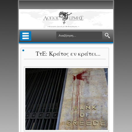
ΤτΕ: Κράτος εν κράτει...