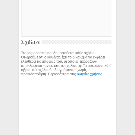
Σχόλια
Στο logiosermis.net δημοσιεύεται κάθε σχόλιο.
Θεωρούμε ότι ο καθένας έχει το δικαίωμα να εκφέρει
ελεύθερα τις απόψεις του, οι οποίες εκφράζουν
αποκλειστικά τον εκάστοτε σχολιαστή. Τα συκοφαντικά ή
υβριστικά σχόλια θα διαγράφονται χωρίς
προειδοποίηση. Περισσότερα στις
οδηγίες χρήσης
.