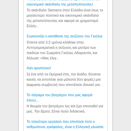
οικονομικό σκάνδαλο της μεταπολίτευσης!
Το σκάνδαλο Siemens στην Ελλάδα είναι ίσως το
μεγαλύτερο πολιτικό και οικονομικό σκάνδαλο
της μεταπολίτευσης και αφορά σε χρηματισμό
Ελλήν...
Συγκλονίζει η κατάθεση της συζύγου του Γκιόλια
Έπειτα από 3,5 χρόνια κλήθηκε στην
Αντιτρομοκρατική η σύζυγος και μητέρα των
παιδιών του Σωκράτη Γκιόλια, Αδαμαντία, και
δήλωσε: «Μας έλεγ...
Aιέν αριστεύειν!
Σε ένα από τα Ομηρικά έπη, την Ιλιάδα, δύναται
κανείς να εντοπίσει (και μάλιστα δύο φορές) μια
έκφραση-συμβουλή που αποτέλεσε ιδανικό για...
Το πείραμα του βατράχου που μας αφορά
όλους...
Η θεωρία του βατράχου λες και έχει επινοηθεί για
μας. Την ξέρετε; Είναι πολύ διδακτική.
Το τελειότερο εργαλείο που επινόησε ποτε ο
ανθρώπινος εγκέφαλος, είναι η Ελληνική γλώσσα.