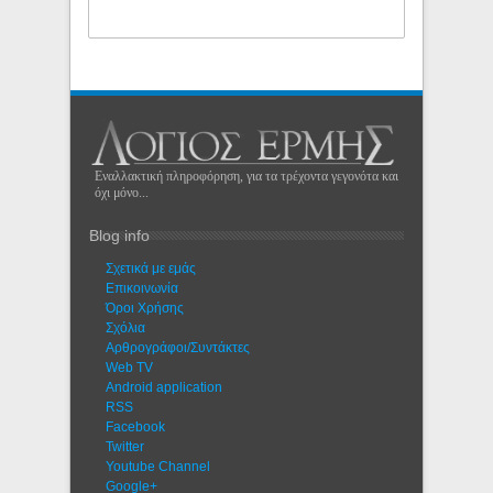
Εναλλακτική πληροφόρηση, για τα τρέχοντα γεγονότα και
όχι μόνο...
Blog info
Σχετικά με εμάς
Eπικοινωνία
Όροι Χρήσης
Σχόλια
Αρθρογράφοι/Συντάκτες
Web TV
Android application
RSS
Facebook
Twitter
Youtube Channel
Google+