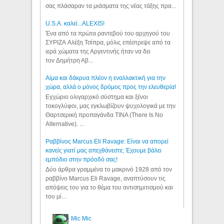
σας πλάσαραν τα μιάσματα της νέας τάξης πρα...
U.S.A. καλεί...ALEXIS!
Ένα από τα πρώτα ραντεβού του αρχηγού του
ΣΥΡΙΖΑ Αλέξη Τσίπρα, μόλις επέστρεψε από τα
ιερά χώματα της Αργεντινής ήταν να δει
τον Δημήτρη Αβ...
Αίμα και δάκρυα πλέον η εναλλακτική για την
χώρα, αλλά ο μόνος δρόμος προς την ελευθερία!
Εγχώριο ολιγαρχικό σύστημα και ξένοι
τοκογλύφοι, μας εγκλωβίζουν ψυχολογικά με την
Θαρτσερική προπαγάνδα TINA (There Is No
Alternative). ...
Ραββίνος Marcus Eli Ravage: Είναι να απορεί
κανείς γιατί μας απεχθάνεστε; Έχουμε βάλει
εμπόδιο στην πρόοδό σας!
Δύο άρθρα γραμμένα το μακρινό 1928 από τον
ραββίνο Marcus Eli Ravage, αναπτύσουν τις
απόψεις του για το θέμα του αντισημιτισμού και
του μί...
Mic Mic