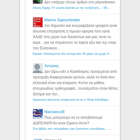
Δεν υπάρχει τέτοιο άρθρο στο planetnews
Λόγιος Ερμής | Η γνώση ξεκινάει με την αναζήτηση...: Ιδού οι 18 που χρωστούν 11 δις ευρώ!
Manos Sapountzakis
πιο δημοσιο και κουραφεξαλα γραφετε ειναι
ιδιωτικη επιχειρηση η πρωην εφορια που εγινε
ΑΑΔΕ στα χερια των δανειστων και μας πινει το
αιμα... για να πηγαινουν τα λεφτα εξω και οχι υπερ
του Ελληνικου...
Εφορία: Κατάσχονται όλα ύστερα από 30 μέρες και χωρίς δικαστικές αποφάσεις - Λόγιος Ερμής
Αντώνης
Δεν ξέρω εάν ο Κασιδιάρης προέρχεται από
πρόσμιξη διαφορετικών φυλών, αλλά τα δικά σου
ελληνικά είναι για κλάματα. Κοίτα να μάθεις
στοιχειωδώς ορθογραφία...τουλάχιστον όταν θέτεις
ζήτημα για την...
Αμερικανοί ρατσιστές αναρωτιούνται αν ο Ηλίας Κασιδιάρης ανήκει στη λευκή φυλή... - Λόγιος Ερμής
Νικολαος46
Πως μπορουμε να το κατεβασουμε
ΔΩΡΕΑΝ!!!! Αν ειναι Εφικτο Αυτο?
Ένα βιβλίο που πολεμήθηκε γιατί ξυπνούσε συνειδήσεις... - Λόγιος Ερμής | Η γνώση ξεκινάει με την αναζήτηση...