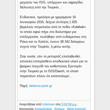
μαχητών του ISIS, υπάρχουν και σφραγίδες
διέλευσςη από την Τουρκία…
Ενδεικτικά, τιμολόγιο με ημερομηνία 16
Ιανουαρίου 2016, δείχνει άντληση 1.925
βαρελιών πετρελαίου από το πεδίο «Kabibah»
το οποίο αφού πήγε στο διυλιστήριο για
επεξεργασία, πωλήθηκε από ενδιάμεσους στη
Ράκα και το Χαλέπι, έναντι 38.342 δολαρίων,
συχνά στην Τουρκία, ή μέσω αυτής.
Στην ουσία, εάν το ρεπορτάζ επαληθευθεί,
αποτελεί επιπρόσθετο αποδεικτικό υλικό για το
βρόμικο παιχνίδι του καθεστώτος Ερντογάν
στην Τουρκία με το ISIS/Daesh, το οποίο
παριστάνει πλέον ότι καταπολεμεί…
Πηγή:
defence-point.gr
Αναρτήθηκε από
Unknown
στις
5:02:00 μ.μ.
Κατηγορία:
Αποκαλύψεις
,
Κόσμος
,
Μέση Ανατολή
,