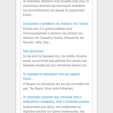
Το σκάνδαλο Siemens στην Ελλάδα είναι ίσως το
μεγαλύτερο πολιτικό και οικονομικό σκάνδαλο
της μεταπολίτευσης και αφορά σε χρηματισμό
Ελλήν...
Συγκλονίζει η κατάθεση της συζύγου του Γκιόλια
Έπειτα από 3,5 χρόνια κλήθηκε στην
Αντιτρομοκρατική η σύζυγος και μητέρα των
παιδιών του Σωκράτη Γκιόλια, Αδαμαντία, και
δήλωσε: «Μας έλεγ...
Aιέν αριστεύειν!
Σε ένα από τα Ομηρικά έπη, την Ιλιάδα, δύναται
κανείς να εντοπίσει (και μάλιστα δύο φορές) μια
έκφραση-συμβουλή που αποτέλεσε ιδανικό για...
Το πείραμα του βατράχου που μας αφορά
όλους...
Η θεωρία του βατράχου λες και έχει επινοηθεί για
μας. Την ξέρετε; Είναι πολύ διδακτική.
Το τελειότερο εργαλείο που επινόησε ποτε ο
ανθρώπινος εγκέφαλος, είναι η Ελληνική γλώσσα.
Διαδυκτιακοί μου φίλοι, που υιοθετίσατε με
περίσσια ευκολία τον τρόπο επικοινωνίας που