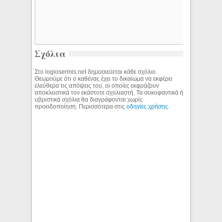
Σχόλια
Στο logiosermis.net δημοσιεύεται κάθε σχόλιο.
Θεωρούμε ότι ο καθένας έχει το δικαίωμα να εκφέρει
ελεύθερα τις απόψεις του, οι οποίες εκφράζουν
αποκλειστικά τον εκάστοτε σχολιαστή. Τα συκοφαντικά ή
υβριστικά σχόλια θα διαγράφονται χωρίς
προειδοποίηση. Περισσότερα στις
οδηγίες χρήσης
.