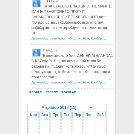
ΓΕΓΟΝΟΣ
ΚΑΤΑΓΕΤΑΙ ΑΠΟ ΕΝΑ ΧΩΡΙΟ ΤΗΣ ΜΑΝΗΣ.
ΟΛΗ Η ΠΕΛΟΠΟΝΗΣΟ ΠΡΩΤΟΥ
ΑΛΒΑΝΟΠΟΙΗΘΕΙ ΕΙΧΕ ΣΛΑΒΟΠΟΙΗΘΕΙ ούτε
πίθηκος θα έμενε καθαρόαιμος μετα απο την
εισβολή αυτών των μη ελληνικών φυλων εκεί κατω.
Οι...
Αμερικανοί ρατσιστές αναρωτιούνται αν ο Ηλίας Κασιδιάρης ανήκει στη λευκή φυλή... - Λόγιος Ερμής
ΜΑΚΔΟΣ
Έχουν απόλυτο δίκιο ΔΕΝ ΕΙΝΑΙ ΕΛΛΗΝΑΣ
Ο ΚΑΣΙΔΙΑΡΗΣ αν και θέλει να νιώθει και δεν
δέχομαι ενα πνευματικό τέκνο του χιτλερ να να
μιλάει για κατοχικό δανειο και αποζημιώσεις και ο
πρόεδρος του...
Αμερικανοί ρατσιστές αναρωτιούνται αν ο Ηλίας Κασιδιάρης ανήκει στη λευκή φυλή... - Λόγιος Ερμής
PEOPLE
RECENT
POPULAR
Κυρ
Δευ
Τρι
Τετ
Πεμ
Παρ
Σαβ