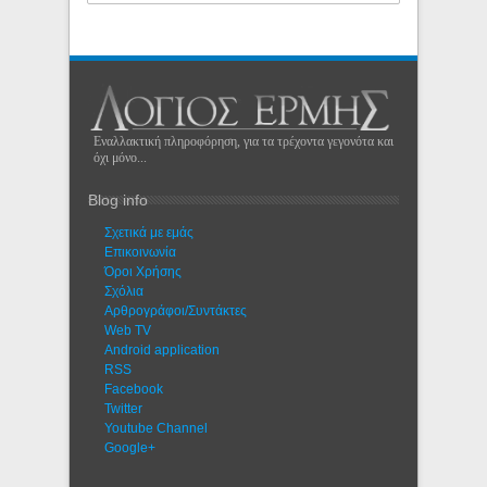
Εναλλακτική πληροφόρηση, για τα τρέχοντα γεγονότα και
όχι μόνο...
Blog info
Σχετικά με εμάς
Eπικοινωνία
Όροι Χρήσης
Σχόλια
Αρθρογράφοι/Συντάκτες
Web TV
Android application
RSS
Facebook
Twitter
Youtube Channel
Google+