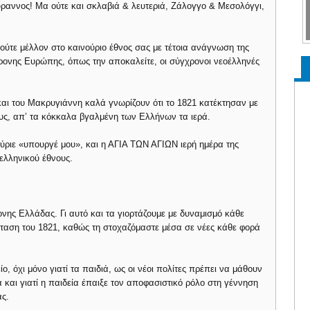
ύραννος! Μα ούτε και σκλαβιά & λευτεριά, Ζάλογγο & Μεσολόγγι,
ούτε μέλλον στο καινούριο έθνος σας με τέτοια ανάγνωση της
χρονης Ευρώπης, όπως την αποκαλείτε, οι σύγχρονοι νεοέλληνές
και του Μακρυγιάννη καλά γνωρίζουν ότι το 1821 κατέκτησαν με
ους, απ’ τα κόκκαλα βγαλμένη των Ελλήνων τα ιερά.
κύριε «υπουργέ μου», και η ΑΓΙΑ ΤΩΝ ΑΓΙΩΝ ιερή ημέρα της
ελληνικού έθνους.
ονης Ελλάδας. Γι αυτό και τα γιορτάζουμε με δυναμισμό κάθε
ταση του 1821, καθώς τη στοχαζόμαστε μέσα σε νέες κάθε φορά
ίο, όχι μόνο γιατί τα παιδιά, ως οι νέοι πολίτες πρέπει να μάθουν
ά και γιατί η παιδεία έπαιξε τον αποφασιστικό ρόλο στη γέννηση
ας.