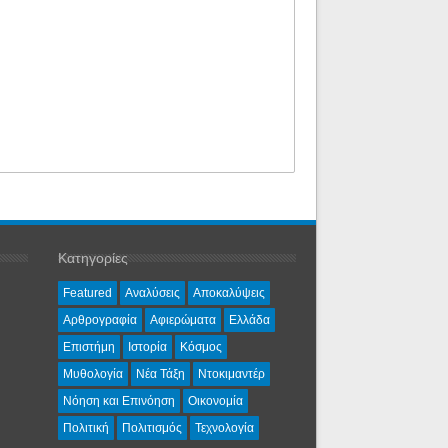
Κατηγορίες
Featured
Αναλύσεις
Αποκαλύψεις
Αρθρογραφία
Αφιερώματα
Ελλάδα
Επιστήμη
Ιστορία
Κόσμος
Μυθολογία
Νέα Τάξη
Ντοκιμαντέρ
Νόηση και Επινόηση
Οικονομία
Πολιτική
Πολιτισμός
Τεχνολογία