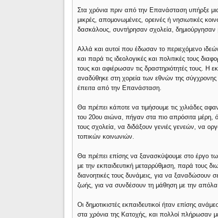
Στα χρόνια πριν από την Επανάσταση υπήρξε μια έ
μικρές, απομονωμένες, ορεινές ή νησιωτικές κοιν
δασκάλους, συντήρησαν σχολεία, δημιούργησαν β
Αλλά και αυτοί που έδωσαν το περιεχόμενο ιδεώ
και παρά τις ιδεολογικές και πολιτικές τους δια
τους και αφιέρωσαν τις δραστηριότητές τους. Η 
αναδύθηκε στη χορεία των εθνών της σύγχρονης 
έπειτα από την Επανάσταση.
Θα πρέπει κάποτε να τιμήσουμε τις χιλιάδες αφ
του 20ου αιώνα, πήγαν στα πιο απρόσιτα μέρη, ό
τους σχολεία, να διδάξουν γενιές γενεών, να ορ
τοπικών κοινωνιών.
Θα πρέπει επίσης να ξανασκύψουμε στο έργο τω
με την εκπαιδευτική μεταρρύθμιση, παρά τους διω
διανοητικές τους δυνάμεις, για να ξαναδώσουν 
ζωής, για να συνδέσουν τη μάθηση με την απόλα
Οι δημοτικιστές εκπαιδευτικοί ήταν επίσης ανάμ
στα χρόνια της Κατοχής, και πολλοί πλήρωσαν μ