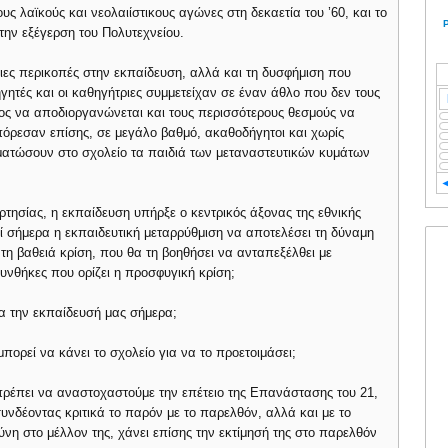
ους λαϊκούς και νεολαιίστικους αγώνες στη δεκαετία του ’60, και το
ην εξέγερση του Πολυτεχνείου.
στιες περικοπές στην εκπαίδευση, αλλά και τη δυσφήμιση που
γητές και οι καθηγήτριες συμμετείχαν σε έναν άθλο που δεν τους
τος να αποδιοργανώνεται και τους περισσότερους θεσμούς να
πόρεσαν επίσης, σε μεγάλο βαθμό, ακαθοδήγητοι και χωρίς
ματώσουν στο σχολείο τα παιδιά των μεταναστευτικών κυμάτων
ρτησίας, η εκπαίδευση υπήρξε ο κεντρικός άξονας της εθνικής
ί σήμερα η εκπαιδευτική μεταρρύθμιση να αποτελέσει τη δύναμη
 τη βαθειά κρίση, που θα τη βοηθήσει να ανταπεξέλθει με
συνθήκες που ορίζει η προσφυγική κρίση;
ια την εκπαίδευσή μας σήμερα;
μπορεί να κάνει το σχολείο για να το προετοιμάσει;
πρέπει να αναστοχαστούμε την επέτειο της Επανάστασης του 21,
συνδέοντας κριτικά το παρόν με το παρελθόν, αλλά και με το
σύνη στο μέλλον της, χάνει επίσης την εκτίμησή της στο παρελθόν