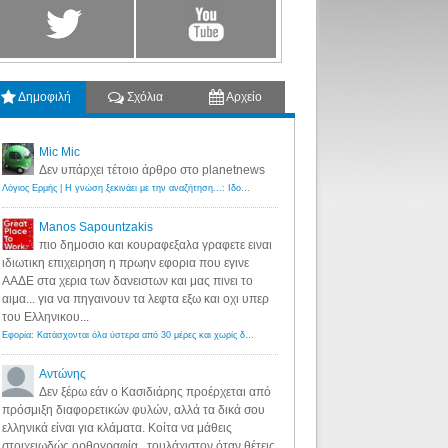
Δημοφιλή
Σχόλια
Αρχείο
Mic Mic
Δεν υπάρχει τέτοιο άρθρο στο planetnews
Λόγιος Ερμής | Η γνώση ξεκινάει με την αναζήτηση...: Ιδού οι 18 που χρωστούν 11 δις ευρώ!
·
6 years ago
Manos Sapountzakis
πιο δημοσιο και κουραφεξαλα γραφετε ειναι
ιδιωτικη επιχειρηση η πρωην εφορια που εγινε
ΑΑΔΕ στα χερια των δανειστων και μας πινει το
αιμα... για να πηγαινουν τα λεφτα εξω και οχι υπερ
του Ελληνικου...
Εφορία: Κατάσχονται όλα ύστερα από 30 μέρες και χωρίς δικαστικές αποφάσεις - Λόγιος Ερμής
·
6 years ag
Αντώνης
Δεν ξέρω εάν ο Κασιδιάρης προέρχεται από
πρόσμιξη διαφορετικών φυλών, αλλά τα δικά σου
ελληνικά είναι για κλάματα. Κοίτα να μάθεις
στοιχειωδώς ορθογραφία...τουλάχιστον όταν θέτεις