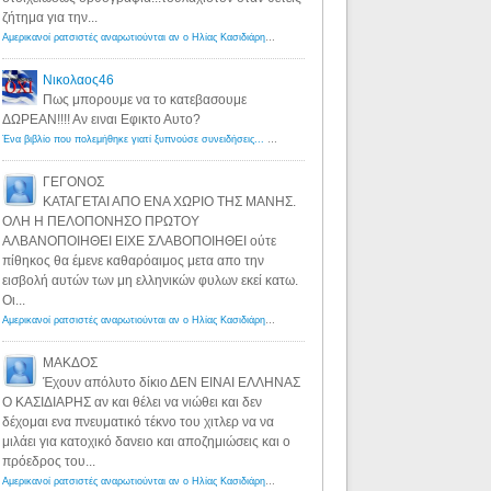
ζήτημα για την...
Αμερικανοί ρατσιστές αναρωτιούνται αν ο Ηλίας Κασιδιάρης ανήκει στη λευκή φυλή... - Λόγιος Ερμής
·
7 yea
Νικολαος46
Πως μπορουμε να το κατεβασουμε
ΔΩΡΕΑΝ!!!! Αν ειναι Εφικτο Αυτο?
Ένα βιβλίο που πολεμήθηκε γιατί ξυπνούσε συνειδήσεις... - Λόγιος Ερμής | Η γνώση ξεκινάει με την αναζήτηση...
ΓΕΓΟΝΟΣ
ΚΑΤΑΓΕΤΑΙ ΑΠΟ ΕΝΑ ΧΩΡΙΟ ΤΗΣ ΜΑΝΗΣ.
ΟΛΗ Η ΠΕΛΟΠΟΝΗΣΟ ΠΡΩΤΟΥ
ΑΛΒΑΝΟΠΟΙΗΘΕΙ ΕΙΧΕ ΣΛΑΒΟΠΟΙΗΘΕΙ ούτε
πίθηκος θα έμενε καθαρόαιμος μετα απο την
εισβολή αυτών των μη ελληνικών φυλων εκεί κατω.
Οι...
Αμερικανοί ρατσιστές αναρωτιούνται αν ο Ηλίας Κασιδιάρης ανήκει στη λευκή φυλή... - Λόγιος Ερμής
·
8 yea
ΜΑΚΔΟΣ
Έχουν απόλυτο δίκιο ΔΕΝ ΕΙΝΑΙ ΕΛΛΗΝΑΣ
Ο ΚΑΣΙΔΙΑΡΗΣ αν και θέλει να νιώθει και δεν
δέχομαι ενα πνευματικό τέκνο του χιτλερ να να
μιλάει για κατοχικό δανειο και αποζημιώσεις και ο
πρόεδρος του...
Αμερικανοί ρατσιστές αναρωτιούνται αν ο Ηλίας Κασιδιάρης ανήκει στη λευκή φυλή... - Λόγιος Ερμής
·
8 yea