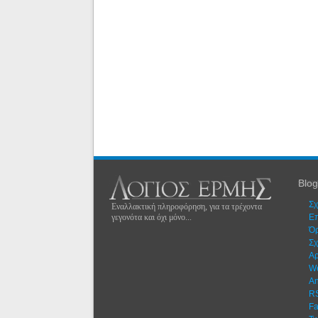
Blog
Σχ
Εναλλακτική πληροφόρηση, για τα τρέχοντα
γεγονότα και όχι μόνο...
Eπ
Όρ
Σχ
Αρ
W
An
R
F