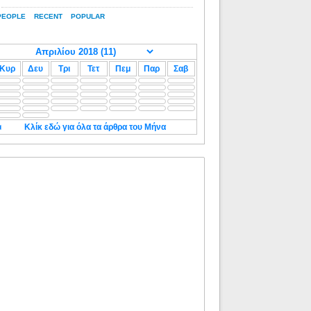
PEOPLE
RECENT
POPULAR
Κυρ
Δευ
Τρι
Τετ
Πεμ
Παρ
Σαβ
◄
Κλίκ εδώ για όλα τα άρθρα του Μήνα