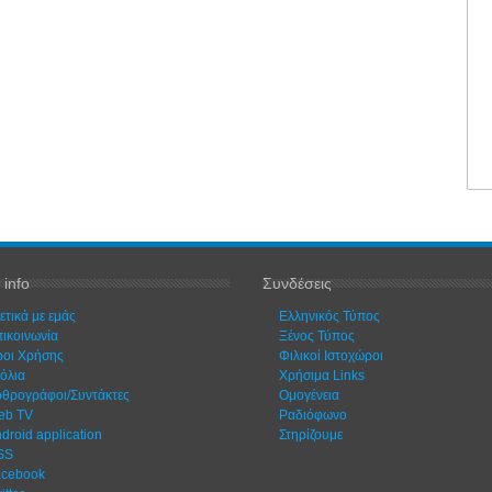
 info
Συνδέσεις
ετικά με εμάς
Ελληνικός Τύπος
ικοινωνία
Ξένος Τύπος
οι Χρήσης
Φιλικοί Ιστοχώροι
όλια
Χρήσιμα Links
θρογράφοι/Συντάκτες
Ομογένεια
eb TV
Ραδιόφωνο
droid application
Στηρίζουμε
SS
acebook