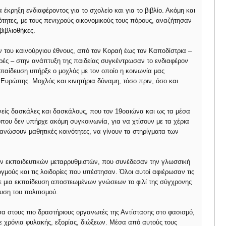
κρηξη ενδιαφέροντος για το σχολείο και για το βιβλίο. Ακόμη και
ότητες, με τους πενιχρούς οικονομικούς τους πόρους, αναζήτησαν
ιβλιοθήκες.
ν του καινούργιου έθνους, από τον Κοραή έως τον Καποδίστρια –
φορές – στην ανάπτυξη της παιδείας συγκέντρωσαν το ενδιαφέρον
εκπαίδευση υπήρξε ο μοχλός με τον οποίο η κοινωνία μας
Ευρώπης. Μοχλός και κινητήρια δύναμη, τόσο πριν, όσο και
ανείς δασκάλες και δασκάλους, που τον 19οαιώνα και ως τα μέσα
που δεν υπήρχε ακόμη συγκοινωνία, για να χτίσουν με τα χέρια
γανώσουν μαθητικές κοινότητες, να γίνουν τα στηρίγματα των
ν εκπαιδευτικών μεταρρυθμιστών, που συνέδεσαν την γλωσσική
γμούς και τις λοιδορίες που υπέστησαν. Όλοι αυτοί αφιέρωσαν τις
σε μια εκπαίδευση αποστεωμένων γνώσεων το φιλί της σύγχρονης
υση του πολιτισμού.
εσα στους πιο δραστήριους οργανωτές της Αντίστασης στο φασισμό,
ε χρόνια φυλακής, εξορίας, διώξεων. Μέσα από αυτούς τους