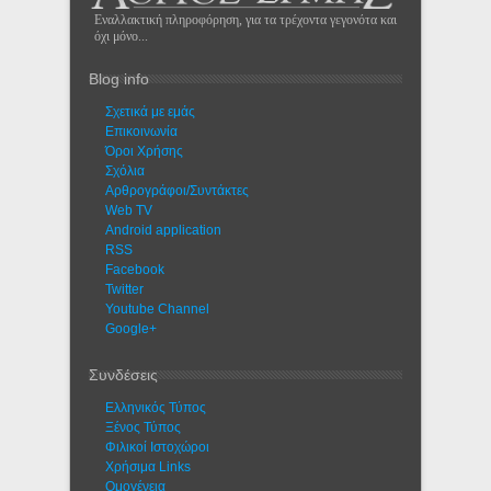
Εναλλακτική πληροφόρηση, για τα τρέχοντα γεγονότα και
όχι μόνο...
Blog info
Σχετικά με εμάς
Eπικοινωνία
Όροι Χρήσης
Σχόλια
Αρθρογράφοι/Συντάκτες
Web TV
Android application
RSS
Facebook
Twitter
Youtube Channel
Google+
Συνδέσεις
Ελληνικός Τύπος
Ξένος Τύπος
Φιλικοί Ιστοχώροι
Χρήσιμα Links
Ομογένεια