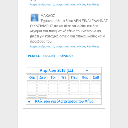
Αμερικανοί ρατσιστές αναρωτιούνται αν ο Ηλίας Κασιδιάρης ανήκει στη λευκή φυλή... - Λόγιος Ερμής
ΜΑΚΔΟΣ
Έχουν απόλυτο δίκιο ΔΕΝ ΕΙΝΑΙ ΕΛΛΗΝΑΣ
Ο ΚΑΣΙΔΙΑΡΗΣ αν και θέλει να νιώθει και δεν
δέχομαι ενα πνευματικό τέκνο του χιτλερ να να
μιλάει για κατοχικό δανειο και αποζημιώσεις και ο
πρόεδρος του...
Αμερικανοί ρατσιστές αναρωτιούνται αν ο Ηλίας Κασιδιάρης ανήκει στη λευκή φυλή... - Λόγιος Ερμής
PEOPLE
RECENT
POPULAR
Κυρ
Δευ
Τρι
Τετ
Πεμ
Παρ
Σαβ
◄
Κλίκ εδώ για όλα τα άρθρα του Μήνα