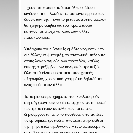
Έχουν αποκοπεί σταδιακά όλες οι έξοδοι
κινδύνου της Ελλάδας, οπότε είναι έρμαιο των
δανειστών της – ενώ το μεταναστευτικό μάλλον
θα χρησιμοποιηθεί ως ένα προπέτασμα
καπνού, με στόχο να κρυφτούν άλλες
παραχωρήσεις
Υπάρχουν τρεις βασικές ομάδες χρημάτων: το
συνάλλαγμα (μετρητά), τα πιστωτικά υπόλοιπα
στους λογαριασμούς των τραπεζών, καθώς
επίσης οι ρεζέρβες των κεντρικών τραπεζών.
Όλα αυτά είναι ουσιαστικά υποσχετικές
πληρωμών, χρεωστικά γραμμάτια δηλαδή του
ενός τομέα στον άλλο.
Τα περισσότερα χρήματα που κυκλοφορούν
στη σύγχρονη οικονομία υπάρχουν με τη μορφή
των τραπεζικών καταθέσεων, οι οποίες
δημιουργούνται από το πουθενά, από τις ίδιες
τις εμπορικές τράπεζες, αναφέρει στην έκθεση
της η Τράπεζα της Αγγλίας – ενώ οφείλουμε να
υπενθυμίσουμε πως οι εμπορικές τράπεζες