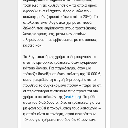
τράπεζες ή τις κυβερνήσεις – τα οποία όμως
αφορούν ένα ελάχιστο μέρος αυτών που
κυκλοφορούν (αρκετά κάτω από το 20%). Τα
υπόλοιπα είναι λογιστικά χρήματα, ποσά
δηλαδή που ευρίσκονται στους τραπεζικούς
λογαριασμούς μας, μέσω των οποίων
πληρώνουμε – με εμβάσματα, με πιστωτικές
κάρτες κοκ.
Τα λογιστικά όμως χρήματα δημιουργούνται
από τις εμπορικές τράπεζες, όταν εγκρίνουν
κάποιο δάνειο. Για παράδειγμα, όταν μία
τράπεζα δανείζει σε έναν πελάτη της 10.000 €,
εκείνη ακριβώς τη στιγμή δημιουργεί από το
πουθενά το συγκεκριμένο ποσόν – παρά το ότι
οι περισσότεροι πιστεύουν πως πρόκειται για
χρήματα καταθετών της (
ανάλυση
). Το μύθο
αυτό τον διαδίδουν οι ίδιες οι τράπεζες, για να
μη φανερωθεί η τοκογλυφική τους λειτουργία –
η οποία είναι αυτονόητη, αφού εισπράττουν
τόκους για χρήματα που δεν διαθέτουν καν.