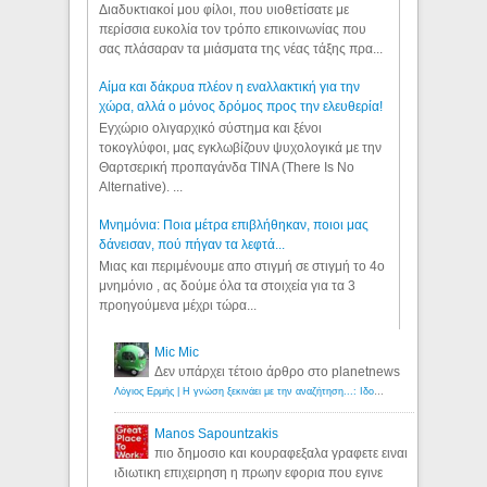
Διαδυκτιακοί μου φίλοι, που υιοθετίσατε με
περίσσια ευκολία τον τρόπο επικοινωνίας που
σας πλάσαραν τα μιάσματα της νέας τάξης πρα...
Αίμα και δάκρυα πλέον η εναλλακτική για την
χώρα, αλλά ο μόνος δρόμος προς την ελευθερία!
Εγχώριο ολιγαρχικό σύστημα και ξένοι
τοκογλύφοι, μας εγκλωβίζουν ψυχολογικά με την
Θαρτσερική προπαγάνδα TINA (There Is No
Alternative). ...
Μνημόνια: Ποια μέτρα επιβλήθηκαν, ποιοι μας
δάνεισαν, πού πήγαν τα λεφτά...
Μιας και περιμένουμε απο στιγμή σε στιγμή το 4ο
μνημόνιο , ας δούμε όλα τα στοιχεία για τα 3
προηγούμενα μέχρι τώρα...
Mic Mic
Δεν υπάρχει τέτοιο άρθρο στο planetnews
Λόγιος Ερμής | Η γνώση ξεκινάει με την αναζήτηση...: Ιδού οι 18 που χρωστούν 11 δις ευρώ!
Manos Sapountzakis
πιο δημοσιο και κουραφεξαλα γραφετε ειναι
ιδιωτικη επιχειρηση η πρωην εφορια που εγινε