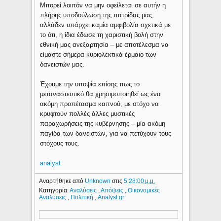
Μπορεί λοιπόν να μην οφείλεται σε αυτήν η
πλήρης υποδούλωση της πατρίδας μας,
αλλάδεν υπάρχει καμία αμφιβολία σχετικά με
το ότι, η ίδια έδωσε τη χαριστική βολή στην
εθνική μας ανεξαρτησία – με αποτέλεσμα να
είμαστε σήμερα κυριολεκτικά έρμαιο των
δανειστών μας.
Έχουμε την υποψία επίσης πως το
μεταναστευτικό θα χρησιμοποιηθεί ως ένα
ακόμη προπέτασμα καπνού, με στόχο να
κρυφτούν πολλές άλλες μυστικές
παραχωρήσεις της κυβέρνησης – μία ακόμη
παγίδα των δανειστών, για να πετύχουν τους
στόχους τους.
analyst
Αναρτήθηκε από
Unknown
στις
5:28:00 μ.μ.
Κατηγορία:
Αναλύσεις
,
Απόψεις
,
Οικονομικές
Αναλύσεις
,
Πολιτική
,
Analyst.gr