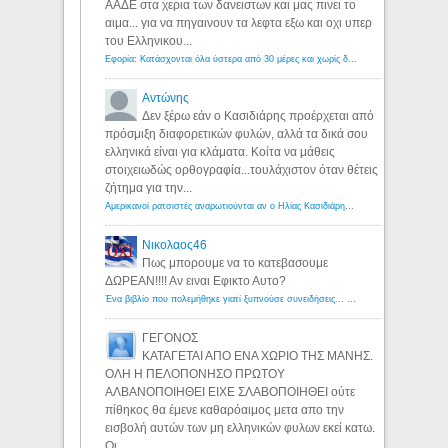
ΑΑΔΕ στα χερια των δανειστων και μας πινει το
αιμα... για να πηγαινουν τα λεφτα εξω και οχι υπερ
του Ελληνικου...
Εφορία: Κατάσχονται όλα ύστερα από 30 μέρες και χωρίς δικαστικές αποφάσεις - Λόγιος Ερμής
Αντώνης
Δεν ξέρω εάν ο Κασιδιάρης προέρχεται από
πρόσμιξη διαφορετικών φυλών, αλλά τα δικά σου
ελληνικά είναι για κλάματα. Κοίτα να μάθεις
στοιχειωδώς ορθογραφία...τουλάχιστον όταν θέτεις
ζήτημα για την...
Αμερικανοί ρατσιστές αναρωτιούνται αν ο Ηλίας Κασιδιάρης ανήκει στη λευκή φυλή... - Λόγιος Ερμής
Νικολαος46
Πως μπορουμε να το κατεβασουμε
ΔΩΡΕΑΝ!!!! Αν ειναι Εφικτο Αυτο?
Ένα βιβλίο που πολεμήθηκε γιατί ξυπνούσε συνειδήσεις... - Λόγιος Ερμής | Η γνώση ξεκινάει με την αναζήτηση...
ΓΕΓΟΝΟΣ
ΚΑΤΑΓΕΤΑΙ ΑΠΟ ΕΝΑ ΧΩΡΙΟ ΤΗΣ ΜΑΝΗΣ.
ΟΛΗ Η ΠΕΛΟΠΟΝΗΣΟ ΠΡΩΤΟΥ
ΑΛΒΑΝΟΠΟΙΗΘΕΙ ΕΙΧΕ ΣΛΑΒΟΠΟΙΗΘΕΙ ούτε
πίθηκος θα έμενε καθαρόαιμος μετα απο την
εισβολή αυτών των μη ελληνικών φυλων εκεί κατω.
Οι...