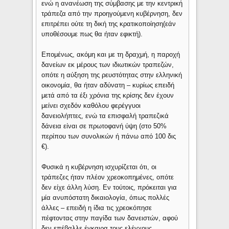
ενώ η ανανέωση της σύμβασης με την κεντρική
τράπεζα από την προηγούμενη κυβέρνηση, δεν
επιτρέπει ούτε τη δική της κρατικοποίηση(εάν
υποθέσουμε πως θα ήταν εφικτή).
Επομένως, ακόμη και με τη δραχμή, η παροχή
δανείων εκ μέρους των ιδιωτικών τραπεζών,
οπότε η αύξηση της ρευστότητας στην ελληνική
οικονομία, θα ήταν αδύνατη – κυρίως επειδή
μετά από τα έξι χρόνια της κρίσης δεν έχουν
μείνει σχεδόν καθόλου φερέγγυοι
δανειολήπτες, ενώ τα επισφαλή τραπεζικά
δάνεια είναι σε πρωτοφανή ύψη (στο 50%
περίπου των συνολικών ή πάνω από 100 δις
€).
Φυσικά η κυβέρνηση ισχυρίζεται ότι, οι
τράπεζες ήταν πλέον χρεοκοπημένες, οπότε
δεν είχε άλλη λύση. Εν τούτοις, πρόκειται για
μία ανυπόστατη δικαιολογία, όπως πολλές
άλλες – επειδή η ίδια τις χρεοκόπησε
πέφτοντας στην παγίδα των δανειστών, αφού
δεν επέβαλλε έγκαιρα τους ελέγχους