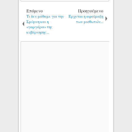
Επόμενο
Προηγούμενο
Τι δεν μάθαμε για την
Έρχεται η αφαίμαξη
Σμύρνη και η
των μισθωτών...
«γαργάρα» της
κυβέρνησης...