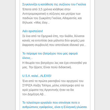
Συγκλονίζει η κατάθεση της συζύγου του Γκιόλια
Έπειτα από 3,5 χρόνια κλήθηκε στην
Αντιτρομοκρατική η σύζυγος και μητέρα των
παιδιών του Σωκράτη Γκιόλια, Αδαμαντία, και
δήλωσε: «Μας έλεγ...
Aιέν αριστεύειν!
Σε ένα από τα Ομηρικά έπη, την Ιλιάδα, δύναται
κανείς να εντοπίσει (και μάλιστα δύο φορές) μια
έκφραση-συμβουλή που αποτέλεσε ιδανικό για...
Το πείραμα του βατράχου που μας αφορά
όλους...
Η θεωρία του βατράχου λες και έχει επινοηθεί για
μας. Την ξέρετε; Είναι πολύ διδακτική.
U.S.A. καλεί...ALEXIS!
Ένα από τα πρώτα ραντεβού του αρχηγού του
ΣΥΡΙΖΑ Αλέξη Τσίπρα, μόλις επέστρεψε από τα
ιερά χώματα της Αργεντινής ήταν να δει
τον Δημήτρη Αβ...
Το τελειότερο εργαλείο που επινόησε ποτε ο
ανθρώπινος εγκέφαλος, είναι η Ελληνική γλώσσα.