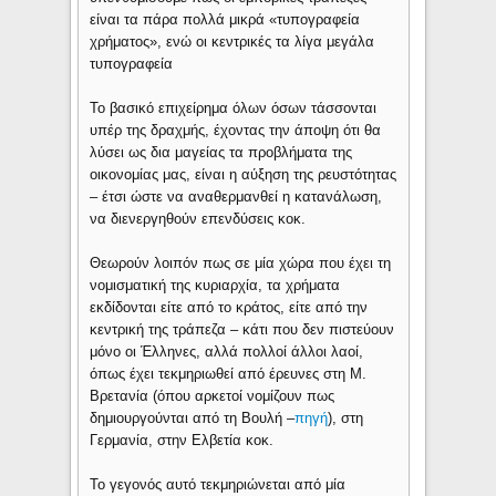
είναι τα πάρα πολλά μικρά «τυπογραφεία
χρήματος», ενώ οι κεντρικές τα λίγα μεγάλα
τυπογραφεία
Το βασικό επιχείρημα όλων όσων τάσσονται
υπέρ της δραχμής, έχοντας την άποψη ότι θα
λύσει ως δια μαγείας τα προβλήματα της
οικονομίας μας, είναι η αύξηση της ρευστότητας
– έτσι ώστε να αναθερμανθεί η κατανάλωση,
να διενεργηθούν επενδύσεις κοκ.
Θεωρούν λοιπόν πως σε μία χώρα που έχει τη
νομισματική της κυριαρχία, τα χρήματα
εκδίδονται είτε από το κράτος, είτε από την
κεντρική της τράπεζα – κάτι που δεν πιστεύουν
μόνο οι Έλληνες, αλλά πολλοί άλλοι λαοί,
όπως έχει τεκμηριωθεί από έρευνες στη Μ.
Βρετανία (όπου αρκετοί νομίζουν πως
δημιουργούνται από τη Βουλή –
πηγή
), στη
Γερμανία, στην Ελβετία κοκ.
Το γεγονός αυτό τεκμηριώνεται από μία