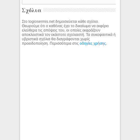
Σχόλια
Στο logiosermis.net δημοσιεύεται κάθε σχόλιο.
Θεωρούμε ότι ο καθένας έχει το δικαίωμα να εκφέρει
ελεύθερα τις απόψεις του, οι οποίες εκφράζουν
αποκλειστικά τον εκάστοτε σχολιαστή. Τα συκοφαντικά ή
υβριστικά σχόλια θα διαγράφονται χωρίς
προειδοποίηση. Περισσότερα στις
οδηγίες χρήσης
.