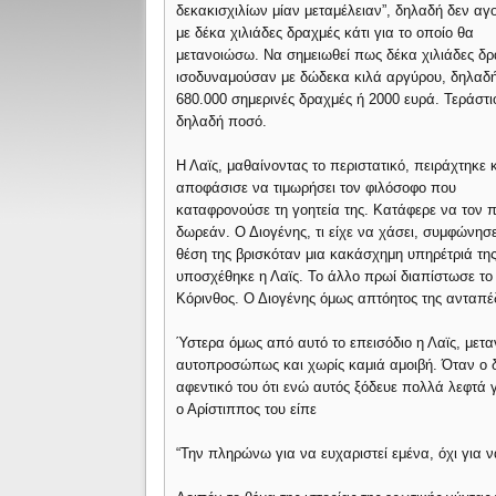
δεκακισχιλίων μίαν μεταμέλειαν”, δηλαδή δεν α
με δέκα χιλιάδες δραχμές κάτι για το οποίο θα
μετανοιώσω. Να σημειωθεί πως δέκα χιλιάδες δρ
ισοδυναμούσαν με δώδεκα κιλά αργύρου, δηλαδ
680.000 σημερινές δραχμές ή 2000 ευρά. Τεράστι
δηλαδή ποσό.
Η Λαϊς, μαθαίνοντας το περιστατικό, πειράχτηκε 
αποφάσισε να τιμωρήσει τον φιλόσοφο που
καταφρονούσε τη γοητεία της. Κατάφερε να τον π
δωρεάν. Ο Διογένης, τι είχε να χάσει, συμφώνησ
θέση της βρισκόταν μια κακάσχημη υπηρέτριά της
υποσχέθηκε η Λαϊς. Το άλλο πρωί διαπίστωσε το 
Κόρινθος. Ο Διογένης όμως απτόητος της ανταπέ
Ύστερα όμως από αυτό το επεισόδιο η Λαϊς, μεταν
αυτοπροσώπως και χωρίς καμιά αμοιβή. Όταν ο δ
αφεντικό του ότι ενώ αυτός ξόδευε πολλά λεφτά 
ο Αρίστιππος του είπε
“Την πληρώνω για να ευχαριστεί εμένα, όχι για ν