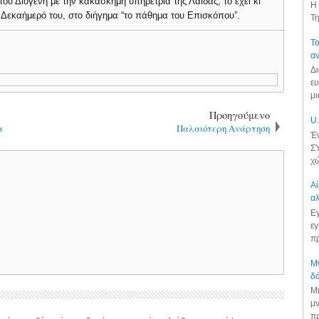
του Διογένη με την κακάσκημη υπηρέτρια της Λαϊδας, το έχει κι
Η 
 Δεκαήμερό του, στο διήγημα “το πάθημα του Επισκόπου”.
Τη
Το
αν
Δι
ευ
μι
Προηγούμενο
U.
α
Παλαιότερη Ανάρτηση
Έν
ΣΥ
χώ
Αί
αλ
Εγ
εγ
πρ
Μν
δά
Μι
μν
πρ