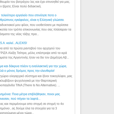
θεωρία του βατράχου λες και έχει επινοηθεί για μας.
ν ξέρετε; Είναι πολύ διδακτική.
 τελειότερο εργαλείο που επινόησε ποτε ο
θρώπινος εγκέφαλος, είναι η Ελληνική γλώσσα.
αδυκτιακοί μου φίλοι, που υιοθετίσατε με περίσσια
κολία τον τρόπο επικοινωνίας που σας πλάσαραν τα
άσματα της νέας τάξης πρα...
S.A. καλεί...ALEXIS!
α από τα πρώτα ραντεβού του αρχηγού του
ΡΙΖΑ Αλέξη Τσίπρα, μόλις επέστρεψε από τα ιερά
ματα της Αργεντινής ήταν να δει τον Δημήτρη Αβ...
μα και δάκρυα πλέον η εναλλακτική για την χώρα,
λά ο μόνος δρόμος προς την ελευθερία!
χώριο ολιγαρχικό σύστημα και ξένοι τοκογλύφοι, μας
κλωβίζουν ψυχολογικά με την Θαρτσερική
οπαγάνδα TINA (There Is No Alternative). ...
ημόνια: Ποια μέτρα επιβλήθηκαν, ποιοι μας
νεισαν, πού πήγαν τα λεφτά...
ας και περιμένουμε απο στιγμή σε στιγμή το 4ο
ημόνιο , ας δούμε όλα τα στοιχεία για τα 3
οηγούμενα μέχρι τώρα...