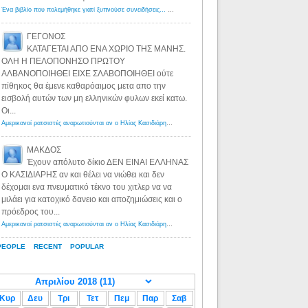
Ένα βιβλίο που πολεμήθηκε γιατί ξυπνούσε συνειδήσεις... - Λόγιος Ερμής | Η γνώση ξεκινάει με την αναζήτηση...
ΓΕΓΟΝΟΣ
ΚΑΤΑΓΕΤΑΙ ΑΠΟ ΕΝΑ ΧΩΡΙΟ ΤΗΣ ΜΑΝΗΣ.
ΟΛΗ Η ΠΕΛΟΠΟΝΗΣΟ ΠΡΩΤΟΥ
ΑΛΒΑΝΟΠΟΙΗΘΕΙ ΕΙΧΕ ΣΛΑΒΟΠΟΙΗΘΕΙ ούτε
πίθηκος θα έμενε καθαρόαιμος μετα απο την
εισβολή αυτών των μη ελληνικών φυλων εκεί κατω.
Οι...
Αμερικανοί ρατσιστές αναρωτιούνται αν ο Ηλίας Κασιδιάρης ανήκει στη λευκή φυλή... - Λόγιος Ερμής
·
8 yea
ΜΑΚΔΟΣ
Έχουν απόλυτο δίκιο ΔΕΝ ΕΙΝΑΙ ΕΛΛΗΝΑΣ
Ο ΚΑΣΙΔΙΑΡΗΣ αν και θέλει να νιώθει και δεν
δέχομαι ενα πνευματικό τέκνο του χιτλερ να να
μιλάει για κατοχικό δανειο και αποζημιώσεις και ο
πρόεδρος του...
Αμερικανοί ρατσιστές αναρωτιούνται αν ο Ηλίας Κασιδιάρης ανήκει στη λευκή φυλή... - Λόγιος Ερμής
·
8 yea
PEOPLE
RECENT
POPULAR
Κυρ
Δευ
Τρι
Τετ
Πεμ
Παρ
Σαβ