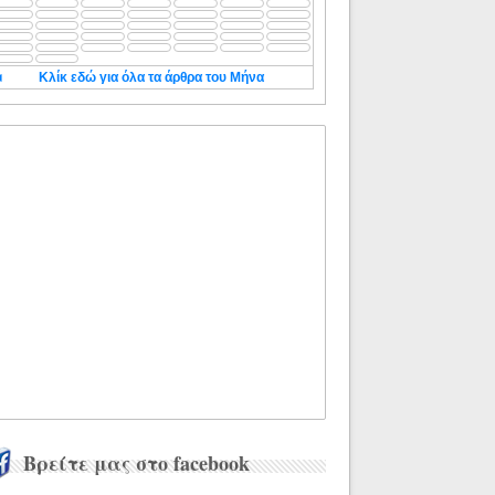
◄
Κλίκ εδώ για όλα τα άρθρα του Μήνα
Βρείτε μας στο facebook