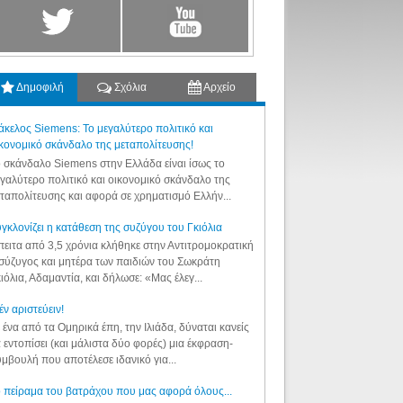
Δημοφιλή
Σχόλια
Αρχείο
κελος Siemens: Το μεγαλύτερο πολιτικό και
κονομικό σκάνδαλο της μεταπολίτευσης!
 σκάνδαλο Siemens στην Ελλάδα είναι ίσως το
γαλύτερο πολιτικό και οικονομικό σκάνδαλο της
ταπολίτευσης και αφορά σε χρηματισμό Ελλήν...
γκλονίζει η κατάθεση της συζύγου του Γκιόλια
ειτα από 3,5 χρόνια κλήθηκε στην Αντιτρομοκρατική
σύζυγος και μητέρα των παιδιών του Σωκράτη
ιόλια, Αδαμαντία, και δήλωσε: «Μας έλεγ...
έν αριστεύειν!
 ένα από τα Ομηρικά έπη, την Ιλιάδα, δύναται κανείς
 εντοπίσει (και μάλιστα δύο φορές) μια έκφραση-
μβουλή που αποτέλεσε ιδανικό για...
 πείραμα του βατράχου που μας αφορά όλους...