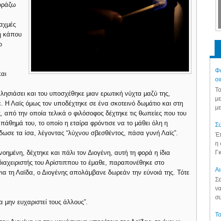
γοράζω
αχμές
ή κάπου
ο
Φά
και
οι
Το
λησιάσει και του υποσχέθηκε μιαν ερωτική νύχτα μαζύ της,
με
ε. Η Λαϊς όμως τον υποδέχτηκε σε ένα σκοτεινό δωμάτιο και στη
με
, από την οποία τελικά ο φιλόσοφος δέχτηκε τις θωπείες που του
πάθημά του, το οποίο η εταίρα φρόντισε να το μάθει όλη η
Συ
δωσε τα ίσα, λέγοντας “λύχνου σβεσθέντος, πάσα γυνή Λαϊς”.
Έπ
η 
Γκ
οημένη, δέχτηκε και πάλι τον Διογένη, αυτή τη φορά η ίδια
ιαχειριστής του Αρίστιππου το έμαθε, παραπονέθηκε στο
Aι
για τη Λαϊδα, ο Διογένης απολάμβανε δωρεάν την εύνοιά της. Τότε
Σε
να
συ
α μην ευχαριστεί τους άλλους”.
Το