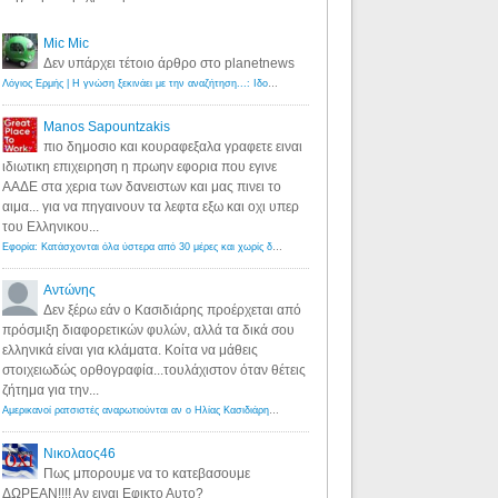
Mic Mic
Δεν υπάρχει τέτοιο άρθρο στο planetnews
Λόγιος Ερμής | Η γνώση ξεκινάει με την αναζήτηση...: Ιδού οι 18 που χρωστούν 11 δις ευρώ!
·
6 years ago
Manos Sapountzakis
πιο δημοσιο και κουραφεξαλα γραφετε ειναι
ιδιωτικη επιχειρηση η πρωην εφορια που εγινε
ΑΑΔΕ στα χερια των δανειστων και μας πινει το
αιμα... για να πηγαινουν τα λεφτα εξω και οχι υπερ
του Ελληνικου...
Εφορία: Κατάσχονται όλα ύστερα από 30 μέρες και χωρίς δικαστικές αποφάσεις - Λόγιος Ερμής
·
6 years ag
Αντώνης
Δεν ξέρω εάν ο Κασιδιάρης προέρχεται από
πρόσμιξη διαφορετικών φυλών, αλλά τα δικά σου
ελληνικά είναι για κλάματα. Κοίτα να μάθεις
στοιχειωδώς ορθογραφία...τουλάχιστον όταν θέτεις
ζήτημα για την...
Αμερικανοί ρατσιστές αναρωτιούνται αν ο Ηλίας Κασιδιάρης ανήκει στη λευκή φυλή... - Λόγιος Ερμής
·
7 yea
Νικολαος46
Πως μπορουμε να το κατεβασουμε
ΔΩΡΕΑΝ!!!! Αν ειναι Εφικτο Αυτο?