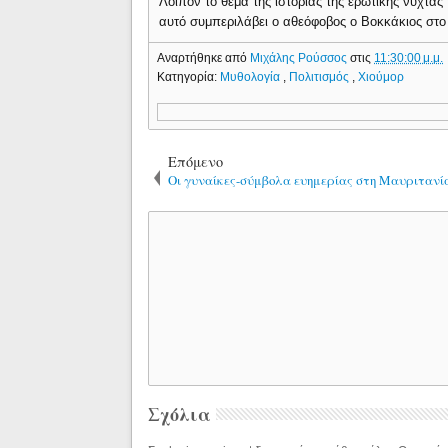
Λοιπόν το θέμα της ιστορίας της ερωτικής νύχτας 
αυτό συμπεριλάβει ο αθεόφοβος ο Βοκκάκιος στο
Αναρτήθηκε από
Μιχάλης Ρούσσος
στις
11:30:00 μ.μ.
Κατηγορία:
Μυθολογία
,
Πολιτισμός
,
Χιούμορ
Επόμενο
Οι γυναίκες-σύμβολα ευημερίας στη Μαυριτανί
Σχόλια