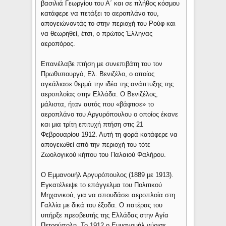
βασιλιά Γεωργίου του Α΄ και σε πλήθος κόσμου
κατάφερε να πετάξει το αεροπλάνο του,
απογειώνοντάς το στην περιοχή του Ρούφ και
να θεωρηθεί, έτσι, ο πρώτος Έλληνας
αεροπόρος.
Επανέλαβε πτήση με συνεπιβάτη του τον
Πρωθυπουργό, Ελ. Βενιζέλο, ο οποίος
αγκάλιασε θερμά την ιδέα της ανάπτυξης της
αεροπλοΐας στην Ελλάδα. Ο Βενιζέλος,
μάλιστα, ήταν αυτός που «βάφτισε» το
αεροπλάνο του Αργυρόπουλου ο οποίος έκανε
και μια τρίτη επιτυχή πτήση στις 21
Φεβρουαρίου 1912. Αυτή τη φορά κατάφερε να
απογειωθεί από την περιοχή του τότε
Ζωολογικού κήπου του Παλαιού Φαλήρου.
Ο Εμμανουήλ Αργυρόπουλος (1889 με 1913).
Εγκατέλειψε το επάγγελμα του Πολιτικού
Μηχανικού, για να σπουδάσει αεροπλοΐα στη
Γαλλία με δικά του έξοδα. Ο πατέρας του
υπήρξε πρεσβευτής της Ελλάδας στην Αγία
Πετρούπολη. Το 1912 ο Εμμανουήλ γύρισε