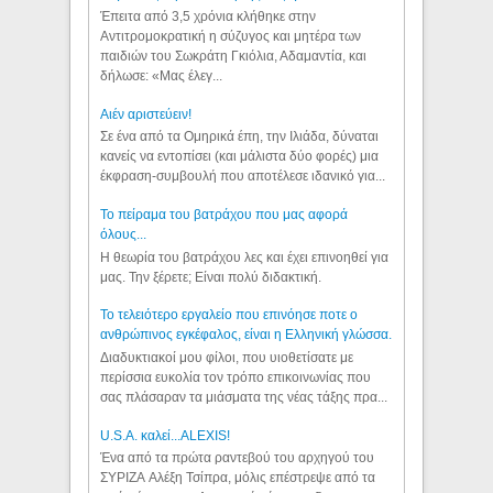
Έπειτα από 3,5 χρόνια κλήθηκε στην
Αντιτρομοκρατική η σύζυγος και μητέρα των
παιδιών του Σωκράτη Γκιόλια, Αδαμαντία, και
δήλωσε: «Μας έλεγ...
Aιέν αριστεύειν!
Σε ένα από τα Ομηρικά έπη, την Ιλιάδα, δύναται
κανείς να εντοπίσει (και μάλιστα δύο φορές) μια
έκφραση-συμβουλή που αποτέλεσε ιδανικό για...
Το πείραμα του βατράχου που μας αφορά
όλους...
Η θεωρία του βατράχου λες και έχει επινοηθεί για
μας. Την ξέρετε; Είναι πολύ διδακτική.
Το τελειότερο εργαλείο που επινόησε ποτε ο
ανθρώπινος εγκέφαλος, είναι η Ελληνική γλώσσα.
Διαδυκτιακοί μου φίλοι, που υιοθετίσατε με
περίσσια ευκολία τον τρόπο επικοινωνίας που
σας πλάσαραν τα μιάσματα της νέας τάξης πρα...
U.S.A. καλεί...ALEXIS!
Ένα από τα πρώτα ραντεβού του αρχηγού του
ΣΥΡΙΖΑ Αλέξη Τσίπρα, μόλις επέστρεψε από τα