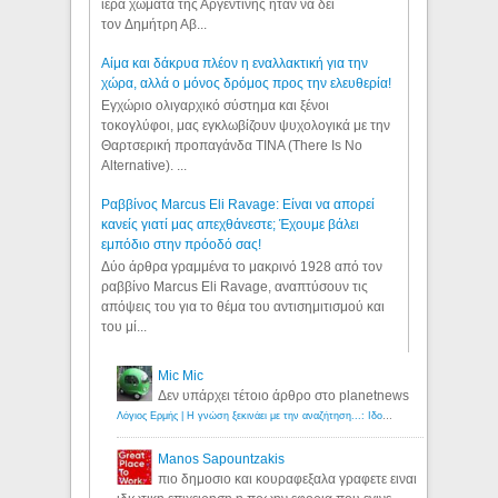
ιερά χώματα της Αργεντινής ήταν να δει
τον Δημήτρη Αβ...
Αίμα και δάκρυα πλέον η εναλλακτική για την
χώρα, αλλά ο μόνος δρόμος προς την ελευθερία!
Εγχώριο ολιγαρχικό σύστημα και ξένοι
τοκογλύφοι, μας εγκλωβίζουν ψυχολογικά με την
Θαρτσερική προπαγάνδα TINA (There Is No
Alternative). ...
Ραββίνος Marcus Eli Ravage: Είναι να απορεί
κανείς γιατί μας απεχθάνεστε; Έχουμε βάλει
εμπόδιο στην πρόοδό σας!
Δύο άρθρα γραμμένα το μακρινό 1928 από τον
ραββίνο Marcus Eli Ravage, αναπτύσουν τις
απόψεις του για το θέμα του αντισημιτισμού και
του μί...
Mic Mic
Δεν υπάρχει τέτοιο άρθρο στο planetnews
Λόγιος Ερμής | Η γνώση ξεκινάει με την αναζήτηση...: Ιδού οι 18 που χρωστούν 11 δις ευρώ!
Manos Sapountzakis
πιο δημοσιο και κουραφεξαλα γραφετε ειναι