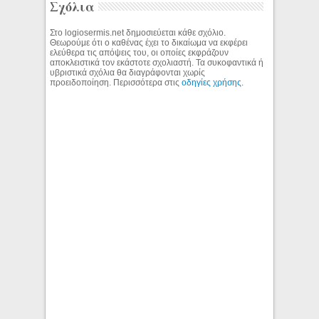
Σχόλια
Στο logiosermis.net δημοσιεύεται κάθε σχόλιο.
Θεωρούμε ότι ο καθένας έχει το δικαίωμα να εκφέρει
ελεύθερα τις απόψεις του, οι οποίες εκφράζουν
αποκλειστικά τον εκάστοτε σχολιαστή. Τα συκοφαντικά ή
υβριστικά σχόλια θα διαγράφονται χωρίς
προειδοποίηση. Περισσότερα στις
οδηγίες χρήσης
.