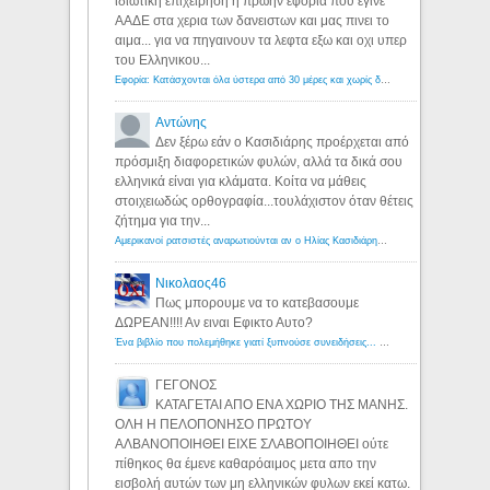
ιδιωτικη επιχειρηση η πρωην εφορια που εγινε
ΑΑΔΕ στα χερια των δανειστων και μας πινει το
αιμα... για να πηγαινουν τα λεφτα εξω και οχι υπερ
του Ελληνικου...
Εφορία: Κατάσχονται όλα ύστερα από 30 μέρες και χωρίς δικαστικές αποφάσεις - Λόγιος Ερμής
Αντώνης
Δεν ξέρω εάν ο Κασιδιάρης προέρχεται από
πρόσμιξη διαφορετικών φυλών, αλλά τα δικά σου
ελληνικά είναι για κλάματα. Κοίτα να μάθεις
στοιχειωδώς ορθογραφία...τουλάχιστον όταν θέτεις
ζήτημα για την...
Αμερικανοί ρατσιστές αναρωτιούνται αν ο Ηλίας Κασιδιάρης ανήκει στη λευκή φυλή... - Λόγιος Ερμής
Νικολαος46
Πως μπορουμε να το κατεβασουμε
ΔΩΡΕΑΝ!!!! Αν ειναι Εφικτο Αυτο?
Ένα βιβλίο που πολεμήθηκε γιατί ξυπνούσε συνειδήσεις... - Λόγιος Ερμής | Η γνώση ξεκινάει με την αναζήτηση...
ΓΕΓΟΝΟΣ
ΚΑΤΑΓΕΤΑΙ ΑΠΟ ΕΝΑ ΧΩΡΙΟ ΤΗΣ ΜΑΝΗΣ.
ΟΛΗ Η ΠΕΛΟΠΟΝΗΣΟ ΠΡΩΤΟΥ
ΑΛΒΑΝΟΠΟΙΗΘΕΙ ΕΙΧΕ ΣΛΑΒΟΠΟΙΗΘΕΙ ούτε
πίθηκος θα έμενε καθαρόαιμος μετα απο την
εισβολή αυτών των μη ελληνικών φυλων εκεί κατω.