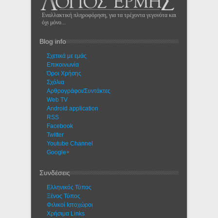
Εναλλακτική πληροφόρηση, για τα τρέχοντα γεγονότα και
όχι μόνο...
Blog info
Σχετικά με εμάς
Eπικοινωνία
Όροι Χρήσης
Σχόλια
Αρθρογράφοι/Συντάκτες
Web TV
Android application
RSS
Facebook
Twitter
Youtube Channel
Google+
Συνδέσεις
Ελληνικός Τύπος
Ξένος Τύπος
Φιλικοί Ιστοχώροι
Χρήσιμα Links