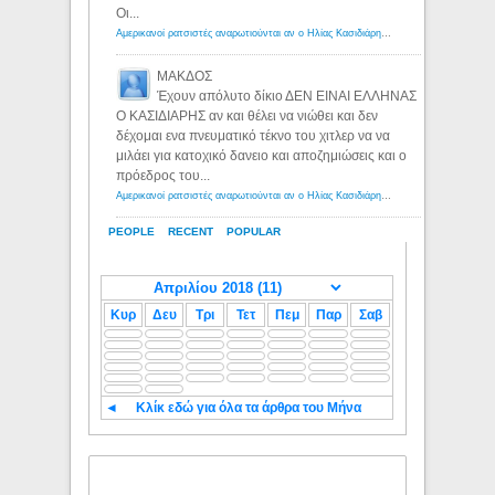
Οι...
Αμερικανοί ρατσιστές αναρωτιούνται αν ο Ηλίας Κασιδιάρης ανήκει στη λευκή φυλή... - Λόγιος Ερμής
ΜΑΚΔΟΣ
Έχουν απόλυτο δίκιο ΔΕΝ ΕΙΝΑΙ ΕΛΛΗΝΑΣ
Ο ΚΑΣΙΔΙΑΡΗΣ αν και θέλει να νιώθει και δεν
δέχομαι ενα πνευματικό τέκνο του χιτλερ να να
μιλάει για κατοχικό δανειο και αποζημιώσεις και ο
πρόεδρος του...
Αμερικανοί ρατσιστές αναρωτιούνται αν ο Ηλίας Κασιδιάρης ανήκει στη λευκή φυλή... - Λόγιος Ερμής
PEOPLE
RECENT
POPULAR
Κυρ
Δευ
Τρι
Τετ
Πεμ
Παρ
Σαβ
◄
Κλίκ εδώ για όλα τα άρθρα του Μήνα