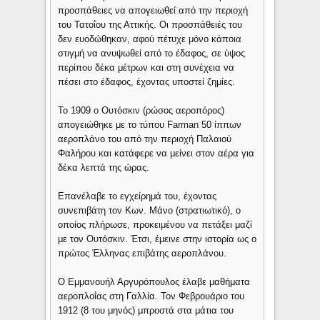
προσπάθειες να απογειωθεί από την περιοχή
του Τατοΐου της Αττικής. Οι προσπάθειές του
δεν ευοδώθηκαν, αφού πέτυχε μόνο κάποια
στιγμή να ανυψωθεί από το έδαφος, σε ύψος
περίπου δέκα μέτρων και στη συνέχεια να
πέσει στο έδαφος, έχοντας υποστεί ζημίες.
Το 1909 ο Ουτόσκιν (ρώσος αεροπόρος)
απογειώθηκε με το τύπου Farman 50 ίππων
αεροπλάνο του από την περιοχή Παλαιού
Φαλήρου και κατάφερε να μείνει στον αέρα για
δέκα λεπτά της ώρας.
Επανέλαβε το εγχείρημά του, έχοντας
συνεπιβάτη τον Κων. Μάνο (στρατιωτικό), ο
οποίος πλήρωσε, προκειμένου να πετάξει μαζί
με τον Ουτόσκιν. Έτσι, έμεινε στην ιστορία ως ο
πρώτος Έλληνας επιβάτης αεροπλάνου.
Ο Εμμανουήλ Αργυρόπουλος έλαβε μαθήματα
αεροπλοΐας στη Γαλλία. Τον Φεβρουάριο του
1912 (8 του μηνός) μπροστά στα μάτια του