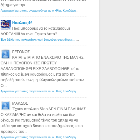
ζήτημα για την...
Αμερικανοί ρατσιστές αναρωτιούνται αν ο Ηλίας Κασιδιάρης ανήκει στη λευκή φυλή... - Λόγιος Ερμής
·
7 yea
Νικολαος46
Πως μπορουμε να το κατεβασουμε
ΔΩΡΕΑΝ!!!! Αν ειναι Εφικτο Αυτο?
Ένα βιβλίο που πολεμήθηκε γιατί ξυπνούσε συνειδήσεις... - Λόγιος Ερμής | Η γνώση ξεκινάει με την αναζήτηση...
ΓΕΓΟΝΟΣ
ΚΑΤΑΓΕΤΑΙ ΑΠΟ ΕΝΑ ΧΩΡΙΟ ΤΗΣ ΜΑΝΗΣ.
ΟΛΗ Η ΠΕΛΟΠΟΝΗΣΟ ΠΡΩΤΟΥ
ΑΛΒΑΝΟΠΟΙΗΘΕΙ ΕΙΧΕ ΣΛΑΒΟΠΟΙΗΘΕΙ ούτε
πίθηκος θα έμενε καθαρόαιμος μετα απο την
εισβολή αυτών των μη ελληνικών φυλων εκεί κατω.
Οι...
Αμερικανοί ρατσιστές αναρωτιούνται αν ο Ηλίας Κασιδιάρης ανήκει στη λευκή φυλή... - Λόγιος Ερμής
·
8 yea
ΜΑΚΔΟΣ
Έχουν απόλυτο δίκιο ΔΕΝ ΕΙΝΑΙ ΕΛΛΗΝΑΣ
Ο ΚΑΣΙΔΙΑΡΗΣ αν και θέλει να νιώθει και δεν
δέχομαι ενα πνευματικό τέκνο του χιτλερ να να
μιλάει για κατοχικό δανειο και αποζημιώσεις και ο
πρόεδρος του...
Αμερικανοί ρατσιστές αναρωτιούνται αν ο Ηλίας Κασιδιάρης ανήκει στη λευκή φυλή... - Λόγιος Ερμής
·
8 yea