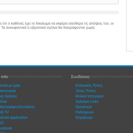
 ότι ο καθένας έχει το δικαίωμα να εκφέρει ελεύθερα τις απόψεις του, οι
. Τα συκοφαντικά ή υβριστικά σχόλια θα διαγράφονται χωρίς
 info
Συνδέσεις
ετικά με εμάς
Ελληνικός Τύπος
ικοινωνία
Ξένος Τύπος
οι Χρήσης
Φιλικοί Ιστοχώροι
όλια
Χρήσιμα Links
θρογράφοι/Συντάκτες
Ομογένεια
eb TV
Ραδιόφωνο
droid application
Στηρίζουμε
SS
acebook