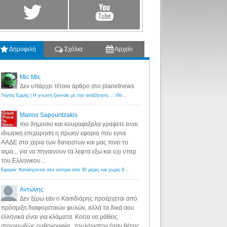
Δημοφιλή
Σχόλια
Αρχείο
Mic Mic
Δεν υπάρχει τέτοιο άρθρο στο planetnews
Λόγιος Ερμής | Η γνώση ξεκινάει με την αναζήτηση...: Ιδού οι 18 που χρωστούν 11 δις ευρώ!
·
6 years ago
Manos Sapountzakis
πιο δημοσιο και κουραφεξαλα γραφετε ειναι
ιδιωτικη επιχειρηση η πρωην εφορια που εγινε
ΑΑΔΕ στα χερια των δανειστων και μας πινει το
αιμα... για να πηγαινουν τα λεφτα εξω και οχι υπερ
του Ελληνικου...
Εφορία: Κατάσχονται όλα ύστερα από 30 μέρες και χωρίς δικαστικές αποφάσεις - Λόγιος Ερμής
·
6 years ag
Αντώνης
Δεν ξέρω εάν ο Κασιδιάρης προέρχεται από
πρόσμιξη διαφορετικών φυλών, αλλά τα δικά σου
ελληνικά είναι για κλάματα. Κοίτα να μάθεις
στοιχειωδώς ορθογραφία...τουλάχιστον όταν θέτεις