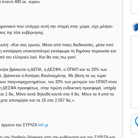
 έναντι 400 εκ. ευρώ»
ημονιακό που υπάρχει αυτή την στιγμή στην χώρα, είχε μιλήσει
εις της τότε κυβέρνησης.
Βουλή: «Και σας ερωτώ. Μέσα από ποιες διαδικασίες, μέσα από
τή η αποτίμηση υποκοστολογεί κατάφωρα τη δημόσια περιουσία και
από τον ελληνικό λαό. Και θα σας πω γιατί.
ακίνητα βρίσκεται η ΔΕΠΑ, η ΔΕΣΦΑ, ο ΟΠΑΠ και το 33% των
, βρίσκεται ο Αστέρας Βουλιαγμένης. Με βάση τα ως τώρα
ι των παιγνιομηχανημάτων, του 33% των μετοχών του ΟΠΑΠ είναι
 η ΔΕΣΦΑ προσφάτως, στην πρώτη ενδεικτική προσφορά, υπήρξε
αι 1 δις. Μόνο αυτά δηλαδή κοντά στα 4 δις. Μόνο τα 4 από τα
χετε αποτιμήσει και τα 15 στα 2,557 δις.»
κό όργανο του ΣΥΡΙΖΑ
left.gr
να μην βρεθούν διάφοροι από την κυβέρνηση και τον ΣΥΡΙΖΑ και