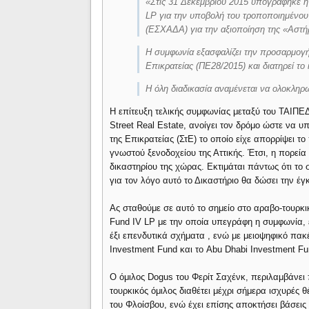
«Στις 31 Δεκεμβρίου 2015 υπογράφηκε η
LP για την υποβολή του τροποποιημένου
(ΕΣΧΑΔΑ) για την αξιοποίηση της «Αστ
Η συμφωνία εξασφαλίζει την προσαρμογή
Επικρατείας (ΠΕ28/2015) και διατηρεί το 
Η όλη διαδικασία αναμένεται να ολοκληρ
Η επίτευξη τελικής συμφωνίας μεταξύ του ΤΑΙΠΕΔ
Street Real Estate, ανοίγει τον δρόμο ώστε να 
της Επικρατείας (ΣτΕ) το οποίο είχε απορρίψει 
γνωστού ξενοδοχείου της Αττικής. Έτσι, η πορεί
δικαστηρίου της χώρας. Εκτιμάται πάντως ότι το 
για τον λόγο αυτό το Δικαστήριο θα δώσει την έγκ
Ας σταθούμε σε αυτό το σημείο στο αραβο-τουρκικ
Fund IV LP με την οποία υπεγράφη η συμφωνία, ε
έξι επενδυτικά σχήματα , ενώ με μειοψηφικό πακέ
Investment Fund και το Abu Dhabi Investment Fu
Ο όμιλος Dogus του Φερίτ Σαχένκ, περιλαμβάνει
τουρκικός όμιλος διαθέτει μέχρι σήμερα ισχυρές θ
του Φλοίσβου, ενώ έχει επίσης αποκτήσει βάσεις