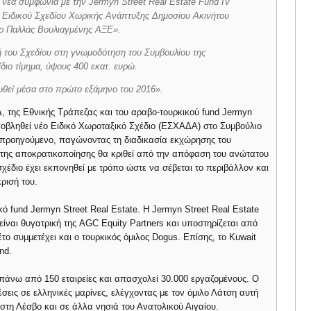
 νέα συμφωνία με την Jermyn Street Real Estate Fund IV
 Ειδικού Σχεδίου Χωρικής Ανάπτυξης Δημοσίου Ακινήτου
ήρ Παλλάς Βουλιαγμένης ΑΞΕ».
 του Σχεδίου στη γνωμοδότηση του Συμβουλίου της
ίδιο τίμημα, ύψους 400 εκατ. ευρώ.
ωθεί μέσα στο πρώτο εξάμηνο του 2016».
, της Εθνικής Τράπεζας και του αραβο-τουρκικού fund Jermyn
υποβληθεί νέο Ειδικό Χωροταξικό Σχέδιο (ΕΣΧΑΔΑ) στο Συμβούλιο
το προηγούμενο, παγώνοντας τη διαδικασία εκχώρησης του
α της αποκρατικοποίησης θα κριθεί από την απόφαση του ανώτατου
σχέδιο έχει εκπονηθεί με τρόπο ώστε να σέβεται το περιβάλλον και
ρισή του.
ό fund Jermyn Street Real Estate. Η Jermyn Street Real Estate
ίναι θυγατρική της AGC Equity Partners και υποστηρίζεται από
το συμμετέχει και ο τουρκικός όμιλος Dogus. Επίσης, το Kuwait
nd.
 πάνω από 150 εταιρείες και απασχολεί 30.000 εργαζομένους. Ο
έσεις σε ελληνικές μαρίνες, ελέγχοντας με τον όμιλο Λάτση αυτή
 στη Λέσβο και σε άλλα νησιά του Ανατολικού Αιγαίου.