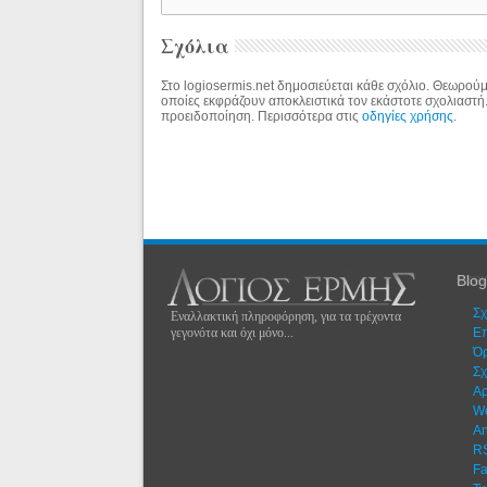
Σχόλια
Στο logiosermis.net δημοσιεύεται κάθε σχόλιο. Θεωρούμε
οποίες εκφράζουν αποκλειστικά τον εκάστοτε σχολιαστή
προειδοποίηση. Περισσότερα στις
οδηγίες χρήσης
.
Blog
Σχ
Εναλλακτική πληροφόρηση, για τα τρέχοντα
γεγονότα και όχι μόνο...
Eπ
Όρ
Σχ
Αρ
W
An
R
F