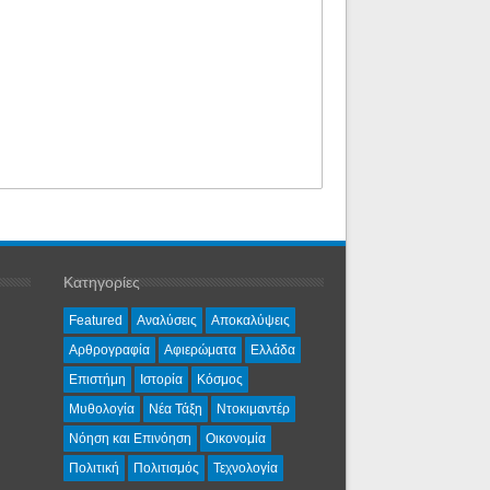
Κατηγορίες
Featured
Αναλύσεις
Αποκαλύψεις
Αρθρογραφία
Αφιερώματα
Ελλάδα
Επιστήμη
Ιστορία
Κόσμος
Μυθολογία
Νέα Τάξη
Ντοκιμαντέρ
Νόηση και Επινόηση
Οικονομία
Πολιτική
Πολιτισμός
Τεχνολογία