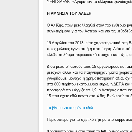
YENI SAFAK: «Αγόρασαν το ελληνικό ξενοδοχείο
Η ΑΜΝΗΣΙΑ ΤΟΥ ΑΛΕΞΗ
Ο Αλέξης, πριν μεταλλαχθεί στον πιο ένθερμο μν
συγκεκρίμενα για τον Αστέρα και για τις μεθοδεύσ
19 Απριλίου του 2013, είπε χαρακτηριστικά στη 
ποιες μελέτες έγινε αυτή η αποτίμηση. Διότι αυ
κλέβει πολύτιμα περιουσιακά στοιχεία και αξίες 
Διότι μέσα σ΄ αυτούς τους 15 οργανισμούς και 
μετοχών αλλά και τα παιγνιομηχανήματα χωριστά
γνωρίζουμε, μονάχα η χρηματιστηριακή αξία, όχ
στα 800 περίπου εκατομμύρια ευρώ, η ΔΕΠΑ και
προσφορά που άγγιξε τα 1,9, ο Αστέρας αποτιμάτ
15 που έχετε εδώ κοντά στα 4 δις. Ενώ εσείς τα έ
Το βίντεο ντοκουμέντο εδώ
Περισσότερα για το σχετικό ζήτημα στο κομματι
Χρησιμοποιήσαμε σαν πηγή το left, ούτως ώστε 