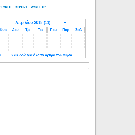
PEOPLE
RECENT
POPULAR
Κυρ
Δευ
Τρι
Τετ
Πεμ
Παρ
Σαβ
◄
Κλίκ εδώ για όλα τα άρθρα του Μήνα