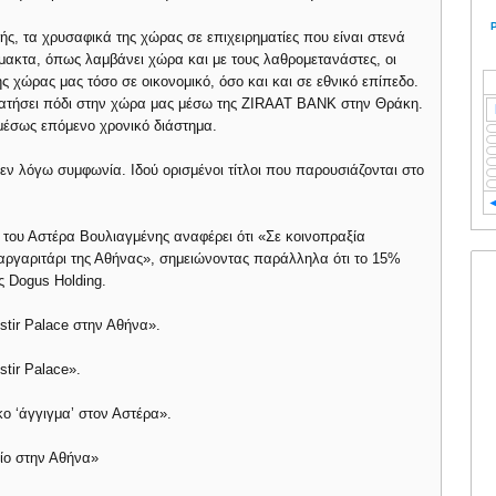
μής, τα χρυσαφικά της χώρας σε επιχειρηματίες που είναι στενά
μακτα, όπως λαμβάνει χώρα και με τους λαθρομετανάστες, οι
ς χώρας μας τόσο σε οικονομικό, όσο και και σε εθνικό επίπεδο.
πατήσει πόδι στην χώρα μας μέσω της ZIRAAT BANK στην Θράκη.
μέσως επόμενο χρονικό διάστημα.
εν λόγω συμφωνία. Ιδού ορισμένοι τίτλοι που παρουσιάζονται στο
του Αστέρα Βουλιαγμένης αναφέρει ότι «Σε κοινοπραξία
μαργαριτάρι της Αθήνας», σημειώνοντας παράλληλα ότι το 15%
ς Dogus Holding.
stir Palace στην Αθήνα».
tir Palace».
ο ‘άγγιγμα’ στον Αστέρα».
ίο στην Αθήνα»