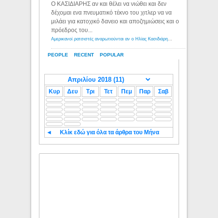
Ο ΚΑΣΙΔΙΑΡΗΣ αν και θέλει να νιώθει και δεν
δέχομαι ενα πνευματικό τέκνο του χιτλερ να να
μιλάει για κατοχικό δανειο και αποζημιώσεις και ο
πρόεδρος του...
Αμερικανοί ρατσιστές αναρωτιούνται αν ο Ηλίας Κασιδιάρης ανήκει στη λευκή φυλή... - Λόγιος Ερμής
PEOPLE
RECENT
POPULAR
Κυρ
Δευ
Τρι
Τετ
Πεμ
Παρ
Σαβ
◄
Κλίκ εδώ για όλα τα άρθρα του Μήνα