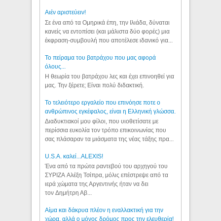
Aιέν αριστεύειν!
Σε ένα από τα Ομηρικά έπη, την Ιλιάδα, δύναται
κανείς να εντοπίσει (και μάλιστα δύο φορές) μια
έκφραση-συμβουλή που αποτέλεσε ιδανικό για...
Το πείραμα του βατράχου που μας αφορά
όλους...
Η θεωρία του βατράχου λες και έχει επινοηθεί για
μας. Την ξέρετε; Είναι πολύ διδακτική.
Το τελειότερο εργαλείο που επινόησε ποτε ο
ανθρώπινος εγκέφαλος, είναι η Ελληνική γλώσσα.
Διαδυκτιακοί μου φίλοι, που υιοθετίσατε με
περίσσια ευκολία τον τρόπο επικοινωνίας που
σας πλάσαραν τα μιάσματα της νέας τάξης πρα...
U.S.A. καλεί...ALEXIS!
Ένα από τα πρώτα ραντεβού του αρχηγού του
ΣΥΡΙΖΑ Αλέξη Τσίπρα, μόλις επέστρεψε από τα
ιερά χώματα της Αργεντινής ήταν να δει
τον Δημήτρη Αβ...
Αίμα και δάκρυα πλέον η εναλλακτική για την
χώρα, αλλά ο μόνος δρόμος προς την ελευθερία!