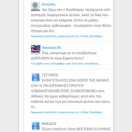
Αντώνης
Δεν ξέρω εάν ο Κασιδιάρης προέρχεται από
πρόσμιξη διαφορετικών φυλών, αλλά τα δικά σου
ελληνικά είναι για κλάματα. Κοίτα να μάθεις
στοιχειωδώς ορθογραφία...τουλάχιστον όταν θέτεις
ζήτημα για την...
Αμερικανοί ρατσιστές αναρωτιούνται αν ο Ηλίας Κασιδιάρης ανήκει στη λευκή φυλή... - Λόγιος Ερμής
Νικολαος46
Πως μπορουμε να το κατεβασουμε
ΔΩΡΕΑΝ!!!! Αν ειναι Εφικτο Αυτο?
Ένα βιβλίο που πολεμήθηκε γιατί ξυπνούσε συνειδήσεις... - Λόγιος Ερμής | Η γνώση ξεκινάει με την αναζήτηση...
ΓΕΓΟΝΟΣ
ΚΑΤΑΓΕΤΑΙ ΑΠΟ ΕΝΑ ΧΩΡΙΟ ΤΗΣ ΜΑΝΗΣ.
ΟΛΗ Η ΠΕΛΟΠΟΝΗΣΟ ΠΡΩΤΟΥ
ΑΛΒΑΝΟΠΟΙΗΘΕΙ ΕΙΧΕ ΣΛΑΒΟΠΟΙΗΘΕΙ ούτε
πίθηκος θα έμενε καθαρόαιμος μετα απο την
εισβολή αυτών των μη ελληνικών φυλων εκεί κατω.
Οι...
Αμερικανοί ρατσιστές αναρωτιούνται αν ο Ηλίας Κασιδιάρης ανήκει στη λευκή φυλή... - Λόγιος Ερμής
ΜΑΚΔΟΣ
Έχουν απόλυτο δίκιο ΔΕΝ ΕΙΝΑΙ ΕΛΛΗΝΑΣ