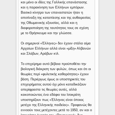
και μόνο οι ιδέες της Γαλλικής επανάστασης
και η παρακίνηση των Ελλήνων εμπόρων.
Βασικό κίνητρο των επαναστατών ήταν η
αποτίναξη της καταπίεσης και της αυθαιρεσίας
της Οθωμανικής εξουσίας, αλλά και η
διαφοροποίηση της ταυτότητας τους σε σχέση
με το Θρήσκευμα και την γλώσσα.
Οι σημερινοί «Έλληνες» δεν έχουν στάλα αίμα
Αρχαίων Ελλήνων αλλά είναι «μίξη» Αλβανών
και Σλάβων, Αράβων κτλ.
Το επιχείρημα αυτό βέβαια προϋποθέτει την
βιολογική διάκριση των φυλών, όπως και ότι οι
θεωρίες περί «φυλετικής καθαρότητας» έχουν
βάση. Περιέργως όμως οι υποστηρικτές του
επιχειρήματος αυτού όχι μόνο καταδικάζουν
απερίφραστα τις θεωρίες αυτές, αλλά
κακοποιώντας ένα εδάφιο του Ισοκράτη
υποστηρίζουν πως «Έλληνας είναι όποιος
μετέχει της Ελληνικής παιδείας». Προφανώς θα
εννοούν τους μετέχοντες μετά το 1950, αν και ο