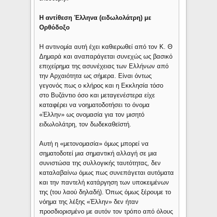
Η αντίθεση Έλληνα (ειδωλολάτρη) με
Ορθόδοξο
Η αντινομία αυτή έχει καθιερωθεί από τον Κ. Θ
Δημαρά και αναπαράγεται συνεχώς ως βασικό
επιχείρημα της ασυνέχειας των Ελλήνων από
την Αρχαιότητα ως σήμερα. Είναι όντως
γεγονός πως ο κλήρος και η Εκκλησία τόσο
στο Βυζάντιο όσο και μεταγενέστερα είχε
καταφέρει να νοηματοδοτήσει το όνομα
«Έλλην» ως ονομασία για τον μισητό
ειδωλολάτρη, τον δωδεκαθεϊστή.
Αυτή η «μετονομασία» όμως μπορεί να
σηματοδοτεί μια σημαντική αλλαγή σε μια
συνιστώσα της συλλογικής ταυτότητας, δεν
καταλαβαίνω όμως πως συνεπάγεται αυτόματα
και την παντελή κατάργηση των υποκειμένων
της (του λαού δηλαδή). Όπως όμως ξέρουμε το
νόημα της λέξης «Έλλην» δεν ήταν
προσδιορισμένο με αυτόν τον τρόπο από όλους