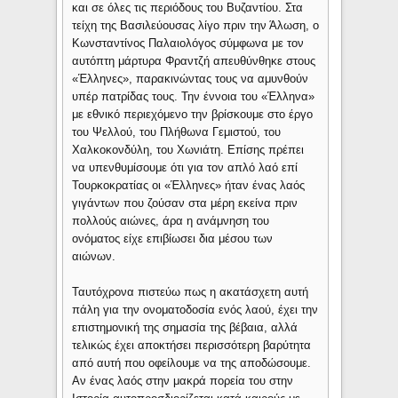
και σε όλες τις περιόδους του Βυζαντίου. Στα
τείχη της Βασιλεύουσας λίγο πριν την Άλωση, ο
Κωνσταντίνος Παλαιολόγος σύμφωνα με τον
αυτόπτη μάρτυρα Φραντζή απευθύνθηκε στους
«Έλληνες», παρακινώντας τους να αμυνθούν
υπέρ πατρίδας τους. Την έννοια του «Έλληνα»
με εθνικό περιεχόμενο την βρίσκουμε στο έργο
του Ψελλού, του Πλήθωνα Γεμιστού, του
Χαλκοκονδύλη, του Χωνιάτη. Επίσης πρέπει
να υπενθυμίσουμε ότι για τον απλό λαό επί
Τουρκοκρατίας οι «Έλληνες» ήταν ένας λαός
γιγάντων που ζούσαν στα μέρη εκείνα πριν
πολλούς αιώνες, άρα η ανάμνηση του
ονόματος είχε επιβίωσει δια μέσου των
αιώνων.
Ταυτόχρονα πιστεύω πως η ακατάσχετη αυτή
πάλη για την ονοματοδοσία ενός λαού, έχει την
επιστημονική της σημασία της βέβαια, αλλά
τελικώς έχει αποκτήσει περισσότερη βαρύτητα
από αυτή που οφείλουμε να της αποδώσουμε.
Αν ένας λαός στην μακρά πορεία του στην