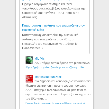
Εγχώριο ολιγαρχικό σύστημα και ξένοι
τοκογλύφοι, μας εγκλωβίζουν ψυχολογικά με την
Θαρτσερική προπαγάνδα TINA (There Is No
Alternative). ...
Καταστροφική η πολιτική που εφαρμόζεται στον
ευρωπαϊκό Νότο
Καταστροφική χαρακτηρίζει την οικονομική
πολιτική που εφαρμόζεται στον Νότο, ο
επικεφαλής του γερμανικού Ινστιτούτου Ifo,
Hans-Werner Si...
Mic Mic
Δεν υπάρχει τέτοιο άρθρο στο planetnews
Λόγιος Ερμής | Η γνώση ξεκινάει με την αναζήτηση...: Ιδού οι 18 που χρωστούν 11 δις ευρώ!
Manos Sapountzakis
πιο δημοσιο και κουραφεξαλα γραφετε ειναι
ιδιωτικη επιχειρηση η πρωην εφορια που εγινε
ΑΑΔΕ στα χερια των δανειστων και μας πινει το
αιμα... για να πηγαινουν τα λεφτα εξω και οχι υπερ
του Ελληνικου...
Εφορία: Κατάσχονται όλα ύστερα από 30 μέρες και χωρίς δικαστικές αποφάσεις - Λόγιος Ερμής