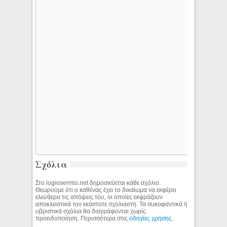
Σχόλια
Στο logiosermis.net δημοσιεύεται κάθε σχόλιο.
Θεωρούμε ότι ο καθένας έχει το δικαίωμα να εκφέρει
ελεύθερα τις απόψεις του, οι οποίες εκφράζουν
αποκλειστικά τον εκάστοτε σχολιαστή. Τα συκοφαντικά ή
υβριστικά σχόλια θα διαγράφονται χωρίς
προειδοποίηση. Περισσότερα στις
οδηγίες χρήσης
.