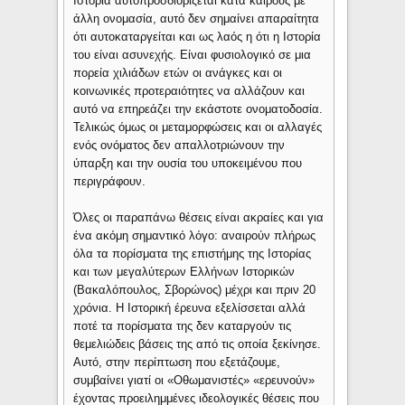
Ιστορία αυτοπροσδιορίζεται κατά καιρούς με
άλλη ονομασία, αυτό δεν σημαίνει απαραίτητα
ότι αυτοκαταργείται και ως λαός η ότι η Ιστορία
του είναι ασυνεχής. Είναι φυσιολογικό σε μια
πορεία χιλιάδων ετών οι ανάγκες και οι
κοινωνικές προτεραιότητες να αλλάζουν και
αυτό να επηρεάζει την εκάστοτε ονοματοδοσία.
Τελικώς όμως οι μεταμορφώσεις και οι αλλαγές
ενός ονόματος δεν απαλλοτριώνουν την
ύπαρξη και την ουσία του υποκειμένου που
περιγράφουν.
Όλες οι παραπάνω θέσεις είναι ακραίες και για
ένα ακόμη σημαντικό λόγο: αναιρούν πλήρως
όλα τα πορίσματα της επιστήμης της Ιστορίας
και των μεγαλύτερων Ελλήνων Ιστορικών
(Βακαλόπουλος, Σβορώνος) μέχρι και πριν 20
χρόνια. Η Ιστορική έρευνα εξελίσσεται αλλά
ποτέ τα πορίσματα της δεν καταργούν τις
θεμελιώδεις βάσεις της από τις οποία ξεκίνησε.
Αυτό, στην περίπτωση που εξετάζουμε,
συμβαίνει γιατί οι «Οθωμανιστές» «ερευνούν»
έχοντας προειλημμένες ιδεολογικές θέσεις που