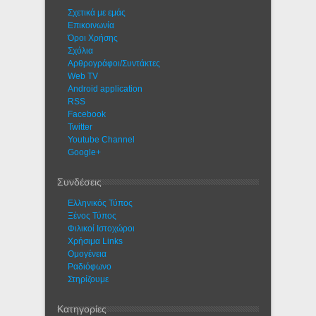
Σχετικά με εμάς
Eπικοινωνία
Όροι Χρήσης
Σχόλια
Αρθρογράφοι/Συντάκτες
Web TV
Android application
RSS
Facebook
Twitter
Youtube Channel
Google+
Συνδέσεις
Ελληνικός Τύπος
Ξένος Τύπος
Φιλικοί Ιστοχώροι
Χρήσιμα Links
Ομογένεια
Ραδιόφωνο
Στηρίζουμε
Κατηγορίες