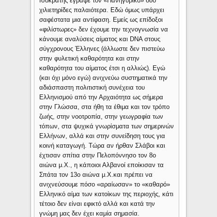
Ισοκράτης έγραψε τον «Πανηγυρικό» δυο
χιλιετηρίδες παλαιότερα. Εδώ όμως υπάρχει
σαφέστατα μια αντίφαση. Εμείς ως επίδοξοι
«φιλίστωρες» δεν έχουμε την τεχνογνωσία να
κάνουμε αναλύσεις αίματος και DNA στους
σύγχρονους Έλληνες (άλλωστε δεν πιστεύω
στην φυλετική καθαρότητα και στην
καθαρότητα του αίματος έτσι η αλλιώς). Εγώ
(και όχι μόνο εγώ) ανιχνεύω συστηματικά την
αδιάσπαστη πολιτιστική συνέχεια του
Ελληνισμού από την Αρχαιότητα ως σήμερα
στην Γλώσσα, στα ήθη τα έθιμα και τον τρόπο
ζωής, στην νοοτροπία, στην γεωγραφία των
τόπων, στα ψυχικά γνωρίσματα των σημερινών
Ελλήνων, αλλά και στην συνείδηση τους για
κοινή καταγωγή. Τώρα αν ήρθαν Σλάβοι και
έχτισαν σπίτια στην Πελοπόννησο τον 8ο
αιώνα μ.Χ., η κάποιοι Αλβανοί εποίκισαν τα
Σπάτα τον 13ο αιώνα μ.Χ.και πρέπει να
ανιχνεύσουμε πόσο «αραίωσαν» το «καθαρό»
Ελληνικό αίμα των κατοίκων της περιοχής, κάτι
τέτοιο δεν είναι εφικτό αλλά και κατά την
γνώμη μας δεν έχει καμία σημασία.