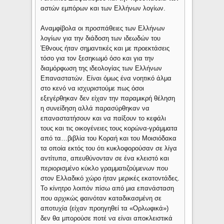
αστών εμπόρων και των Ελλήνων λογίων.
Αναμφίβολα οι προσπάθειες των Ελλήνων
λογίων για την διάδοση των ιδεωδών του
Έθνους ήταν σημαντικές και με προεκτάσεις
τόσο για τον ξεσηκωμό όσο και για την
διαμόρφωση της ιδεολογίας των Ελλήνων
Επαναστατών. Είναι όμως ένα νοητικό άλμα
στο κενό να ισχυριστούμε πως όσοι
εξεγέρθηκαν δεν είχαν την παραμικρή θέληση
η συνείδηση αλλά παρασύρθηκαν να
επαναστατήσουν και να παίξουν το κεφάλι
τους και τις οικογένειες τους κορώνα-γράμματα
από τα…βιβλία του Κοραή και του Μοισιόδακα
τα οποία εκτός του ότι κυκλοφορούσαν σε λίγα
αντίτυπα, απευθύνονταν σε ένα κλειστό και
περιορισμένο κύκλο γραμματιζούμενων που
στον Ελλαδικό χώρο ήταν μερικές εκατοντάδες.
Το κίνητρο λοιπόν πίσω από μια επανάσταση
που αρχικώς φαινόταν καταδικασμένη σε
αποτυχία (είχαν προηγηθεί τα «Ορλωφικά»)
δεν θα μπορούσε ποτέ να είναι αποκλειστικά