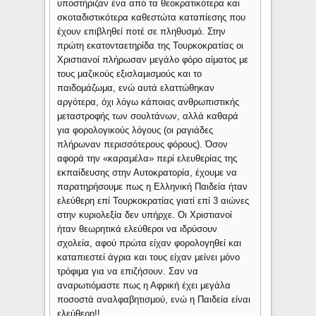
υποστήριζαν ένα από τα θεοκρατικότερα και
σκοταδιστικότερα καθεστώτα καταπίεσης που
έχουν επιβληθεί ποτέ σε πληθυσμό. Στην
πρώτη εκατονταετηρίδα της Τουρκοκρατίας οι
Χριστιανοί πλήρωσαν μεγάλο φόρο αίματος με
τους μαζικούς εξισλαμισμούς και το
παιδομάζωμα, ενώ αυτά ελαττώθηκαν
αργότερα, όχι λόγω κάποιας ανθρωπιστικής
μεταστροφής των σουλτάνων, αλλά καθαρά
για φορολογικούς λόγους (οι ραγιάδες
πλήρωναν περισσότερους φόρους). Όσον
αφορά την «καραμέλα» περί ελευθερίας της
εκπαίδευσης στην Αυτοκρατορία, έχουμε να
παρατηρήσουμε πως η Ελληνική Παιδεία ήταν
ελεύθερη επί Τουρκοκρατίας γιατί επί 3 αιώνες
στην κυριολεξία δεν υπήρχε. Οι Χριστιανοί
ήταν θεωρητικά ελεύθεροι να ιδρύσουν
σχολεία, αφού πρώτα είχαν φορολογηθεί και
καταπιεστεί άγρια και τους είχαν μείνει μόνο
τρόφιμα για να επιζήσουν. Σαν να
αναρωτιόμαστε πως η Αφρική έχει μεγάλα
ποσοστά αναλφαβητισμού, ενώ η Παιδεία είναι
ελεύθερη!!