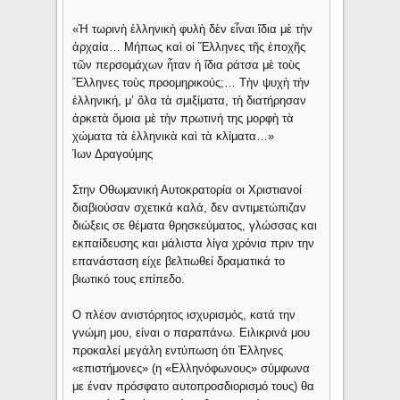
«Ἡ τωρινὴ ἑλληνικὴ φυλὴ δὲν εἶναι ἴδια μὲ τὴν
ἀρχαία… Μήπως καὶ οἱ Ἕλληνες τῆς ἐποχῆς
τῶν περσομάχων ἦταν ἡ ἴδια ράτσα μὲ τοὺς
Ἕλληνες τοὺς προομηρικούς;… Τὴν ψυχὴ τὴν
ἑλληνική, μ’ ὅλα τὰ σμιξίματα, τὴ διατήρησαν
ἀρκετὰ ὅμοια μὲ τὴν πρωτινή της μορφὴ τὰ
χώματα τὰ ἑλληνικὰ καὶ τὰ κλίματα…»
Ίων Δραγούμης
Στην Οθωμανική Αυτοκρατορία οι Χριστιανοί
διαβιούσαν σχετικά καλά, δεν αντιμετώπιζαν
διώξεις σε θέματα θρησκεύματος, γλώσσας και
εκπαίδευσης και μάλιστα λίγα χρόνια πριν την
επανάσταση είχε βελτιωθεί δραματικά το
βιωτικό τους επίπεδο.
Ο πλέον ανιστόρητος ισχυρισμός, κατά την
γνώμη μου, είναι ο παραπάνω. Ειλικρινά μου
προκαλεί μεγάλη εντύπωση ότι Έλληνες
«επιστήμονες» (η «Ελληνόφωνους» σύμφωνα
με έναν πρόσφατο αυτοπροσδιορισμό τους) θα