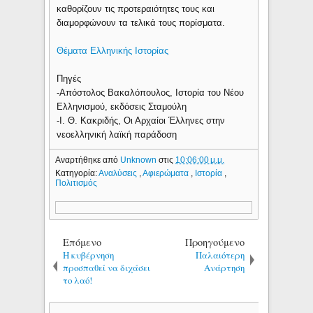
καθορίζουν τις προτεραιότητες τους και
διαμορφώνουν τα τελικά τους πορίσματα.
Θέματα Ελληνικής Ιστορίας
Πηγές
-Απόστολος Βακαλόπουλος, Ιστορία του Νέου
Ελληνισμού, εκδόσεις Σταμούλη
-Ι. Θ. Κακριδής, Οι Αρχαίοι Έλληνες στην
νεοελληνική λαϊκή παράδοση
Αναρτήθηκε από
Unknown
στις
10:06:00 μ.μ.
Κατηγορία:
Αναλύσεις
,
Αφιερώματα
,
Ιστορία
,
Πολιτισμός
Επόμενο
Προηγούμενο
Η κυβέρνηση
Παλαιότερη
προσπαθεί να διχάσει
Ανάρτηση
το λαό!