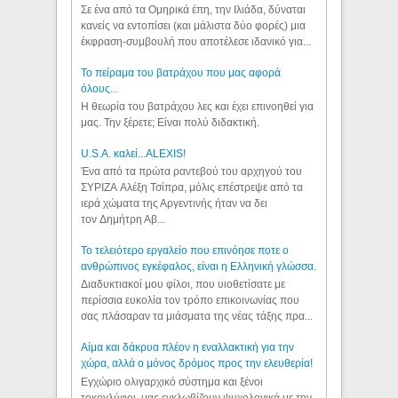
Σε ένα από τα Ομηρικά έπη, την Ιλιάδα, δύναται
κανείς να εντοπίσει (και μάλιστα δύο φορές) μια
έκφραση-συμβουλή που αποτέλεσε ιδανικό για...
Το πείραμα του βατράχου που μας αφορά
όλους...
Η θεωρία του βατράχου λες και έχει επινοηθεί για
μας. Την ξέρετε; Είναι πολύ διδακτική.
U.S.A. καλεί...ALEXIS!
Ένα από τα πρώτα ραντεβού του αρχηγού του
ΣΥΡΙΖΑ Αλέξη Τσίπρα, μόλις επέστρεψε από τα
ιερά χώματα της Αργεντινής ήταν να δει
τον Δημήτρη Αβ...
Το τελειότερο εργαλείο που επινόησε ποτε ο
ανθρώπινος εγκέφαλος, είναι η Ελληνική γλώσσα.
Διαδυκτιακοί μου φίλοι, που υιοθετίσατε με
περίσσια ευκολία τον τρόπο επικοινωνίας που
σας πλάσαραν τα μιάσματα της νέας τάξης πρα...
Αίμα και δάκρυα πλέον η εναλλακτική για την
χώρα, αλλά ο μόνος δρόμος προς την ελευθερία!
Εγχώριο ολιγαρχικό σύστημα και ξένοι
τοκογλύφοι, μας εγκλωβίζουν ψυχολογικά με την