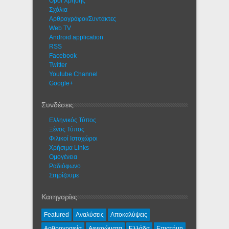
Όροι Χρήσης
Σχόλια
Αρθρογράφοι/Συντάκτες
Web TV
Android application
RSS
Facebook
Twitter
Youtube Channel
Google+
Συνδέσεις
Ελληνικός Τύπος
Ξένος Τύπος
Φιλικοί Ιστοχώροι
Χρήσιμα Links
Ομογένεια
Ραδιόφωνο
Στηρίζουμε
Κατηγορίες
Featured
Αναλύσεις
Αποκαλύψεις
Αρθρογραφία
Αφιερώματα
Ελλάδα
Επιστήμη