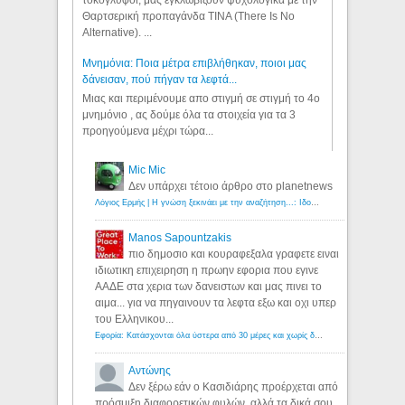
Θαρτσερική προπαγάνδα TINA (There Is No
Alternative). ...
Μνημόνια: Ποια μέτρα επιβλήθηκαν, ποιοι μας
δάνεισαν, πού πήγαν τα λεφτά...
Μιας και περιμένουμε απο στιγμή σε στιγμή το 4ο
μνημόνιο , ας δούμε όλα τα στοιχεία για τα 3
προηγούμενα μέχρι τώρα...
Mic Mic
Δεν υπάρχει τέτοιο άρθρο στο planetnews
Λόγιος Ερμής | Η γνώση ξεκινάει με την αναζήτηση...: Ιδού οι 18 που χρωστούν 11 δις ευρώ!
Manos Sapountzakis
πιο δημοσιο και κουραφεξαλα γραφετε ειναι
ιδιωτικη επιχειρηση η πρωην εφορια που εγινε
ΑΑΔΕ στα χερια των δανειστων και μας πινει το
αιμα... για να πηγαινουν τα λεφτα εξω και οχι υπερ
του Ελληνικου...
Εφορία: Κατάσχονται όλα ύστερα από 30 μέρες και χωρίς δικαστικές αποφάσεις - Λόγιος Ερμής
Αντώνης
Δεν ξέρω εάν ο Κασιδιάρης προέρχεται από
πρόσμιξη διαφορετικών φυλών, αλλά τα δικά σου