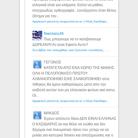
ελληνικά είναι για κλάματα. Κοίτα να μάθεις
στοιχειωδώς ορθογραφία...τουλάχιστον όταν θέτεις
ζήτημα για την...
Αμερικανοί ρατσιστές αναρωτιούνται αν ο Ηλίας Κασιδιάρης ανήκει στη λευκή φυλή... - Λόγιος Ερμής
Νικολαος46
Πως μπορουμε να το κατεβασουμε
ΔΩΡΕΑΝ!!!! Αν ειναι Εφικτο Αυτο?
Ένα βιβλίο που πολεμήθηκε γιατί ξυπνούσε συνειδήσεις... - Λόγιος Ερμής | Η γνώση ξεκινάει με την αναζήτηση...
ΓΕΓΟΝΟΣ
ΚΑΤΑΓΕΤΑΙ ΑΠΟ ΕΝΑ ΧΩΡΙΟ ΤΗΣ ΜΑΝΗΣ.
ΟΛΗ Η ΠΕΛΟΠΟΝΗΣΟ ΠΡΩΤΟΥ
ΑΛΒΑΝΟΠΟΙΗΘΕΙ ΕΙΧΕ ΣΛΑΒΟΠΟΙΗΘΕΙ ούτε
πίθηκος θα έμενε καθαρόαιμος μετα απο την
εισβολή αυτών των μη ελληνικών φυλων εκεί κατω.
Οι...
Αμερικανοί ρατσιστές αναρωτιούνται αν ο Ηλίας Κασιδιάρης ανήκει στη λευκή φυλή... - Λόγιος Ερμής
ΜΑΚΔΟΣ
Έχουν απόλυτο δίκιο ΔΕΝ ΕΙΝΑΙ ΕΛΛΗΝΑΣ
Ο ΚΑΣΙΔΙΑΡΗΣ αν και θέλει να νιώθει και δεν
δέχομαι ενα πνευματικό τέκνο του χιτλερ να να
μιλάει για κατοχικό δανειο και αποζημιώσεις και ο