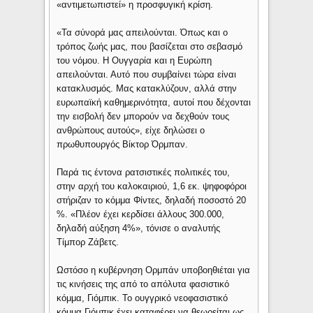
«αντιμετωπιστεί» η προσφυγική κρίση.
«Τα σύνορά μας απειλούνται. Όπως και ο
τρόπος ζωής μας, που βασίζεται στο σεβασμό
του νόμου. Η Ουγγαρία και η Ευρώπη
απειλούνται. Αυτό που συμβαίνει τώρα είναι
κατακλυσμός. Μας κατακλύζουν, αλλά στην
ευρωπαϊκή καθημερινότητα, αυτοί που δέχονται
την εισβολή δεν μπορούν να δεχθούν τους
ανθρώπους αυτούς», είχε δηλώσει ο
πρωθυπουργός Βίκτορ Όρμπαν.
Παρά τις έντονα ρατσιστικές πολιτικές του,
στην αρχή του καλοκαιριού, 1,6 εκ. ψηφοφόροι
στήριζαν το κόμμα Φίντες, δηλαδή ποσοστό 20
%. «Πλέον έχει κερδίσει άλλους 300.000,
δηλαδή αύξηση 4%», τόνισε ο αναλυτής
Τίμπορ Ζάβετς.
Ωστόσο η κυβέρνηση Ορμπάν υποβοηθιέται για
τις κινήσεις της από το απόλυτα φασιστικό
κόμμα, Γιόμπικ. Το ουγγρικό νεοφασιστικό
κόμμα Γιόμπικ έχει καταφέρει να θεωρείται ως