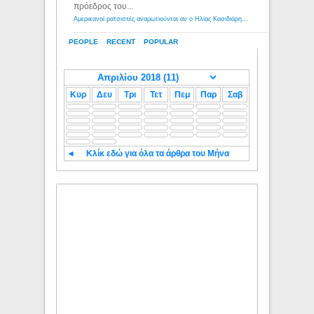
πρόεδρος του...
Αμερικανοί ρατσιστές αναρωτιούνται αν ο Ηλίας Κασιδιάρης ανήκει στη λευκή φυλή... - Λόγιος Ερμής
PEOPLE
RECENT
POPULAR
Κυρ
Δευ
Τρι
Τετ
Πεμ
Παρ
Σαβ
◄
Κλίκ εδώ για όλα τα άρθρα του Μήνα