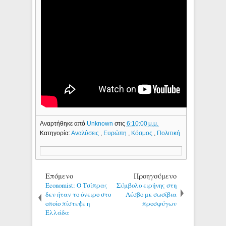
Αναρτήθηκε από
Unknown
στις
6:10:00 μ.μ.
Κατηγορία:
Αναλύσεις
,
Ευρώπη
,
Κόσμος
,
Πολιτική
Επόμενο
Προηγούμενο
Economist: Ο Τσίπρας
Σύμβολο ειρήνης στη
δεν ήταν το όνειρο στο
Λέσβο με σωσίβια
οποίο πίστεψε η
προσφύγων
Ελλάδα