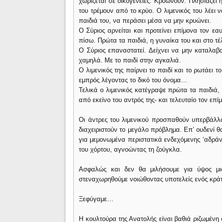
χωρίζεται σε οικογένειες. Κρυώνουν. Πλησιάζει 
του τρέμουν από το κρύο. Ο λιμενικός του λέει
παιδιά του, να περάσει μέσα να μην κρυώνει.
Ο Σύριος αρνείται και προτείνει επίμονα τον εα
πίσω. Πρώτα τα παιδιά, η γυναίκα του και στο τέ
Ο Σύριος επαναστατεί. Δείχνει να μην καταλαβ
χαμηλά. Με το παιδί στην αγκαλιά.
Ο λιμενικός της παίρνει το παιδί και το ρωτάει τ
εμπρός λέγοντας το δικό του όνομα…
Τελικά ο λιμενικός κατέγραψε πρώτα τα παιδιά, 
από εκείνο του αντρός της- και τελευταίο τον επ
Οι άντρες του λιμενικού προσπαθούν υπερβάλλο
διαχειριστούν το μεγάλο πρόβλημα. Επ’ ουδενί θ
για μεμονωμένα περιστατικά ενδεχόμενης ‘αδράνε
του χόρτου, αγνοώντας τη ζούγκλα.
Ασφαλώς και δεν θα μιλήσουμε για ύψος μι
στεναχωρηθούμε νοιώθοντας υποτελείς ενός κράτο
Ξεφύγαμε…
Η κουλτούρα της Ανατολής είναι βαθιά ριζωμένη