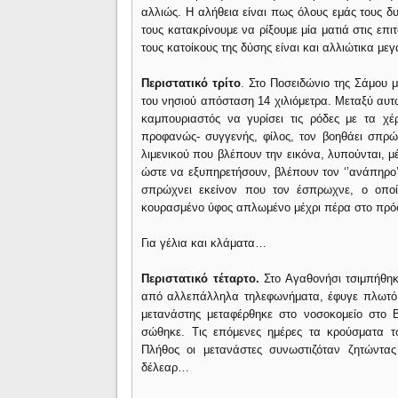
αλλιώς. Η αλήθεια είναι πως όλους εμάς τους δυ
τους κατακρίνουμε να ρίξουμε μία ματιά στις επ
τους κατοίκους της δύσης είναι και αλλιώτικα με
Περιστατικό τρίτο
. Στο Ποσειδώνιο της Σάμου
του νησιού απόσταση 14 χιλιόμετρα. Μεταξύ αυ
καμπουριαστός να γυρίσει τις ρόδες με τα χέ
προφανώς- συγγενής, φίλος, τον βοηθάει σπρώ
λιμενικού που βλέπουν την εικόνα, λυπούνται, μ
ώστε να εξυπηρετήσουν, βλέπουν τον ‘’ανάπηρο’
σπρώχνει εκείνον που τον έσπρωχνε, ο οπο
κουρασμένο ύφος απλωμένο μέχρι πέρα στο π
Για γέλια και κλάματα…
Περιστατικό τέταρτο.
Στο Αγαθονήσι τσιμπήθηκ
από αλλεπάλληλα τηλεφωνήματα, έφυγε πλωτό 
μετανάστης μεταφέρθηκε στο νοσοκομείο στο
σώθηκε. Τις επόμενες ημέρες τα κρούσματα 
Πλήθος οι μετανάστες συνωστιζόταν ζητώντα
δέλεαρ…