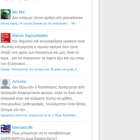
Mic Mic
Δεν υπάρχει τέτοιο άρθρο στο planetnews
Λόγιος Ερμής | Η γνώση ξεκινάει με την αναζήτηση...: Ιδού οι 18 που χρωστούν 11 δις ευρώ!
·
6 years ago
Manos Sapountzakis
πιο δημοσιο και κουραφεξαλα γραφετε ειναι
ιδιωτικη επιχειρηση η πρωην εφορια που εγινε
ΑΑΔΕ στα χερια των δανειστων και μας πινει το
αιμα... για να πηγαινουν τα λεφτα εξω και οχι υπερ
του Ελληνικου...
Εφορία: Κατάσχονται όλα ύστερα από 30 μέρες και χωρίς δικαστικές αποφάσεις - Λόγιος Ερμής
·
6 years ag
Αντώνης
Δεν ξέρω εάν ο Κασιδιάρης προέρχεται από
πρόσμιξη διαφορετικών φυλών, αλλά τα δικά σου
ελληνικά είναι για κλάματα. Κοίτα να μάθεις
στοιχειωδώς ορθογραφία...τουλάχιστον όταν θέτεις
ζήτημα για την...
Αμερικανοί ρατσιστές αναρωτιούνται αν ο Ηλίας Κασιδιάρης ανήκει στη λευκή φυλή... - Λόγιος Ερμής
·
7 yea
Νικολαος46
Πως μπορουμε να το κατεβασουμε
ΔΩΡΕΑΝ!!!! Αν ειναι Εφικτο Αυτο?