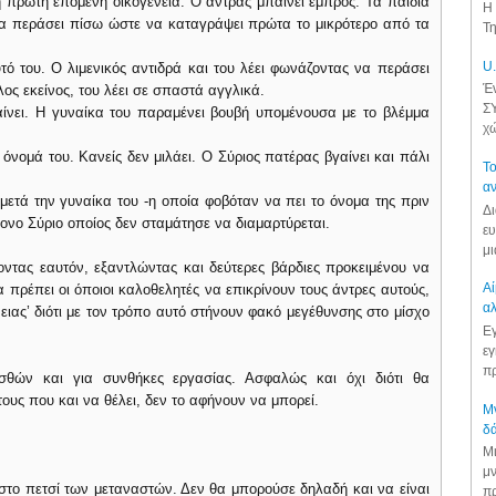
η πρώτη επόμενη οικογένεια. Ο άντρας μπαίνει εμπρός. Τα παιδιά
Η 
 να περάσει πίσω ώστε να καταγράψει πρώτα το μικρότερο από τα
Τη
U.
υτό του. Ο λιμενικός αντιδρά και του λέει φωνάζοντας να περάσει
Έν
λος εκείνος, του λέει σε σπαστά αγγλικά.
ΣΥ
αίνει. Η γυναίκα του παραμένει βουβή υπομένουσα με το βλέμμα
χώ
ο όνομά του. Κανείς δεν μιλάει. Ο Σύριος πατέρας βγαίνει και πάλι
Το
αν
μετά την γυναίκα του -η οποία φοβόταν να πει το όνομα της πριν
Δι
ίμονο Σύριο οποίος δεν σταμάτησε να διαμαρτύρεται.
ευ
μι
ντας εαυτόν, εξαντλώντας και δεύτερες βάρδιες προκειμένου να
Αί
α πρέπει οι όποιοι καλοθελητές να επικρίνουν τους άντρες αυτούς,
αλ
ιας’ διότι με τον τρόπο αυτό στήνουν φακό μεγέθυνσης στο μίσχο
Εγ
εγ
πρ
σθών και για συνθήκες εργασίας. Ασφαλώς και όχι διότι θα
υς που και να θέλει, δεν το αφήνουν να μπορεί.
Μν
δά
Μι
μν
 στο πετσί των μεταναστών. Δεν θα μπορούσε δηλαδή και να είναι
πρ