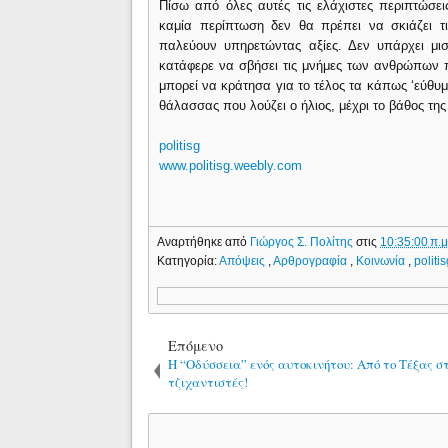
Πίσω από όλες αυτές τις ελάχιστες περιπτώσε
καμία περίπτωση δεν θα πρέπει να σκιάζει τ
παλεύουν υπηρετώντας αξίες. Δεν υπάρχει μι
κατάφερε να σβήσει τις μνήμες των ανθρώπων π
μπορεί να κράτησα για το τέλος τα κάπως ‘εύθυμ
θάλασσας που λούζει ο ήλιος, μέχρι το βάθος της
politisg
www.politisg.weebly.com
Αναρτήθηκε από
Γιώργος Σ. Πολίτης
στις
10:35:00 π.μ
Κατηγορία:
Απόψεις
,
Αρθρογραφία
,
Κοινωνία
,
politi
Επόμενο
Η “Οδύσσεια” ενός αυτοκινήτου: Από το Τέξας σ
τζιχαντιστές!