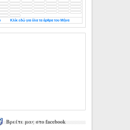
◄
Κλίκ εδώ για όλα τα άρθρα του Μήνα
Βρείτε μας στο facebook