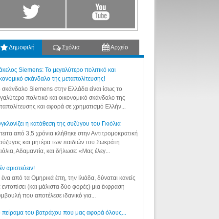
Δημοφιλή
Σχόλια
Αρχείο
κελος Siemens: Το μεγαλύτερο πολιτικό και
κονομικό σκάνδαλο της μεταπολίτευσης!
 σκάνδαλο Siemens στην Ελλάδα είναι ίσως το
γαλύτερο πολιτικό και οικονομικό σκάνδαλο της
ταπολίτευσης και αφορά σε χρηματισμό Ελλήν...
γκλονίζει η κατάθεση της συζύγου του Γκιόλια
ειτα από 3,5 χρόνια κλήθηκε στην Αντιτρομοκρατική
σύζυγος και μητέρα των παιδιών του Σωκράτη
ιόλια, Αδαμαντία, και δήλωσε: «Μας έλεγ...
έν αριστεύειν!
 ένα από τα Ομηρικά έπη, την Ιλιάδα, δύναται κανείς
 εντοπίσει (και μάλιστα δύο φορές) μια έκφραση-
μβουλή που αποτέλεσε ιδανικό για...
 πείραμα του βατράχου που μας αφορά όλους...