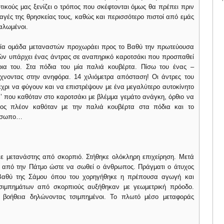
τικούς μας ξενίζει ο τρόπος που σκέφτονται όμως θα πρέπει πριν
ιταγές της θρησκείας τους, καθώς και περισσότερο πιστοί από εμάς
γαλωμένοι.
 μία ομάδα μεταναστών προχωράει προς το Βαθύ την πρωτεύουσα
τών υπάρχει ένας άντρας σε αναπηρικό καροτσάκι που προσπαθεί
ρια του. Στα πόδια του μία παλιά κουβέρτα. Πίσω του ένας –
χνοντας στην ανηφόρα. 14 χιλιόμετρα απόσταση! Οι άντρες του
έχρι να φύγουν και να επιστρέψουν με ένα μεγαλύτερο αυτοκίνητο
’ που καθόταν στο καροτσάκι με βλέμμα γεμάτο ανάγκη, όρθιο να
ίος πλέον καθόταν με την παλιά κουβέρτα στα πόδια και το
ρόσωπο…
ε μετανάστης από σκορπιό. Στήθηκε ολόκληρη επιχείρηση. Μετά
από την Πάτμο ώστε να σωθεί ο άνθρωπος. Πράγματι ο άτυχος
 Βαθύ της Σάμου όπου του χορηγήθηκε η πρέπουσα αγωγή και
τσιμπημάτων από σκορπιούς αυξήθηκαν με γεωμετρική πρόοδο.
ς βοήθεια δηλώνοντας τσιμπημένοι. Το πλωτό μέσο μεταφοράς