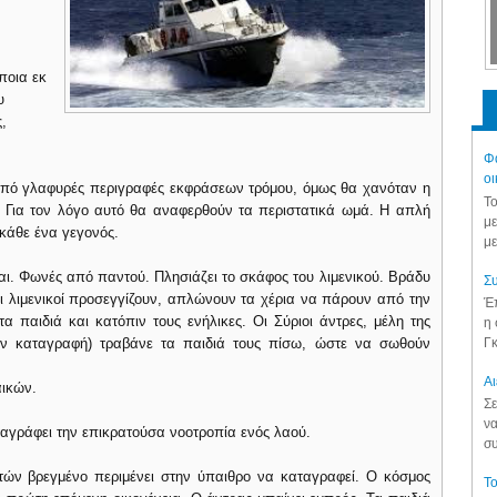
ποια εκ
υ
,
Φά
οι
 από γλαφυρές περιγραφές εκφράσεων τρόμου, όμως θα χανόταν η
Το
ς. Για τον λόγο αυτό θα αναφερθούν τα περιστατικά ωμά. Η απλή
με
 κάθε ένα γεγονός.
με
αι. Φωνές από παντού. Πλησιάζει το σκάφος του λιμενικού. Βράδυ
Συ
Οι λιμενικοί προσεγγίζουν, απλώνουν τα χέρια να πάρουν από την
Έπ
 παιδιά και κατόπιν τους ενήλικες. Οι Σύριοι άντρες, μέλη της
η 
Γκ
την καταγραφή) τραβάνε τα παιδιά τους πίσω, ώστε να σωθούν
Aι
αικών.
Σε
να
ταγράφει την επικρατούσα νοοτροπία ενός λαού.
συ
τών βρεγμένο περιμένει στην ύπαιθρο να καταγραφεί. Ο κόσμος
Το