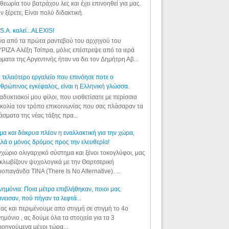
θεωρία του βατράχου λες και έχει επινοηθεί για μας.
ν ξέρετε; Είναι πολύ διδακτική.
S.A. καλεί...ALEXIS!
α από τα πρώτα ραντεβού του αρχηγού του
ΡΙΖΑ Αλέξη Τσίπρα, μόλις επέστρεψε από τα ιερά
ματα της Αργεντινής ήταν να δει τον Δημήτρη Αβ...
 τελειότερο εργαλείο που επινόησε ποτε ο
θρώπινος εγκέφαλος, είναι η Ελληνική γλώσσα.
αδυκτιακοί μου φίλοι, που υιοθετίσατε με περίσσια
κολία τον τρόπο επικοινωνίας που σας πλάσαραν τα
άσματα της νέας τάξης πρα...
μα και δάκρυα πλέον η εναλλακτική για την χώρα,
λά ο μόνος δρόμος προς την ελευθερία!
χώριο ολιγαρχικό σύστημα και ξένοι τοκογλύφοι, μας
κλωβίζουν ψυχολογικά με την Θαρτσερική
οπαγάνδα TINA (There Is No Alternative). ...
ημόνια: Ποια μέτρα επιβλήθηκαν, ποιοι μας
νεισαν, πού πήγαν τα λεφτά...
ας και περιμένουμε απο στιγμή σε στιγμή το 4ο
ημόνιο , ας δούμε όλα τα στοιχεία για τα 3
οηγούμενα μέχρι τώρα...