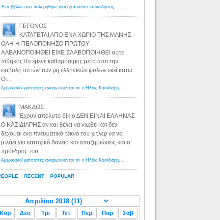
Ένα βιβλίο που πολεμήθηκε γιατί ξυπνούσε συνειδήσεις... - Λόγιος Ερμής | Η γνώση ξεκινάει με την αναζήτηση...
ΓΕΓΟΝΟΣ
ΚΑΤΑΓΕΤΑΙ ΑΠΟ ΕΝΑ ΧΩΡΙΟ ΤΗΣ ΜΑΝΗΣ.
ΟΛΗ Η ΠΕΛΟΠΟΝΗΣΟ ΠΡΩΤΟΥ
ΑΛΒΑΝΟΠΟΙΗΘΕΙ ΕΙΧΕ ΣΛΑΒΟΠΟΙΗΘΕΙ ούτε
πίθηκος θα έμενε καθαρόαιμος μετα απο την
εισβολή αυτών των μη ελληνικών φυλων εκεί κατω.
Οι...
Αμερικανοί ρατσιστές αναρωτιούνται αν ο Ηλίας Κασιδιάρης ανήκει στη λευκή φυλή... - Λόγιος Ερμής
·
8 yea
ΜΑΚΔΟΣ
Έχουν απόλυτο δίκιο ΔΕΝ ΕΙΝΑΙ ΕΛΛΗΝΑΣ
Ο ΚΑΣΙΔΙΑΡΗΣ αν και θέλει να νιώθει και δεν
δέχομαι ενα πνευματικό τέκνο του χιτλερ να να
μιλάει για κατοχικό δανειο και αποζημιώσεις και ο
πρόεδρος του...
Αμερικανοί ρατσιστές αναρωτιούνται αν ο Ηλίας Κασιδιάρης ανήκει στη λευκή φυλή... - Λόγιος Ερμής
·
8 yea
PEOPLE
RECENT
POPULAR
Κυρ
Δευ
Τρι
Τετ
Πεμ
Παρ
Σαβ