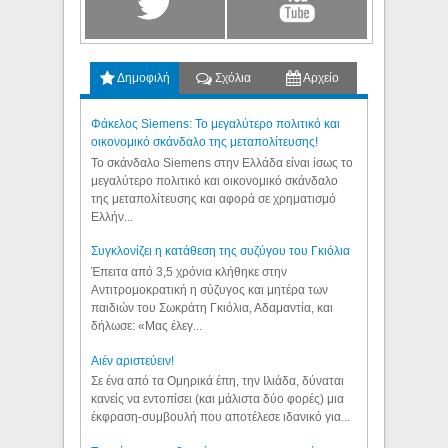
Δημοφιλή
Σχόλια
Αρχείο
Φάκελος Siemens: Το μεγαλύτερο πολιτικό και
οικονομικό σκάνδαλο της μεταπολίτευσης!
Το σκάνδαλο Siemens στην Ελλάδα είναι ίσως το
μεγαλύτερο πολιτικό και οικονομικό σκάνδαλο
της μεταπολίτευσης και αφορά σε χρηματισμό
Ελλήν...
Συγκλονίζει η κατάθεση της συζύγου του Γκιόλια
Έπειτα από 3,5 χρόνια κλήθηκε στην
Αντιτρομοκρατική η σύζυγος και μητέρα των
παιδιών του Σωκράτη Γκιόλια, Αδαμαντία, και
δήλωσε: «Μας έλεγ...
Aιέν αριστεύειν!
Σε ένα από τα Ομηρικά έπη, την Ιλιάδα, δύναται
κανείς να εντοπίσει (και μάλιστα δύο φορές) μια
έκφραση-συμβουλή που αποτέλεσε ιδανικό για...