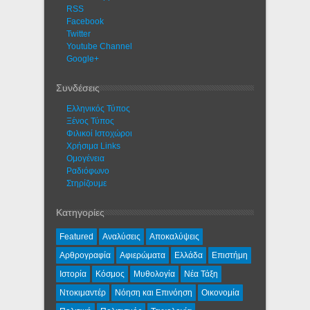
RSS
Facebook
Twitter
Youtube Channel
Google+
Συνδέσεις
Ελληνικός Τύπος
Ξένος Τύπος
Φιλικοί Ιστοχώροι
Χρήσιμα Links
Ομογένεια
Ραδιόφωνο
Στηρίζουμε
Κατηγορίες
Featured
Αναλύσεις
Αποκαλύψεις
Αρθρογραφία
Αφιερώματα
Ελλάδα
Επιστήμη
Ιστορία
Κόσμος
Μυθολογία
Νέα Τάξη
Ντοκιμαντέρ
Νόηση και Επινόηση
Οικονομία