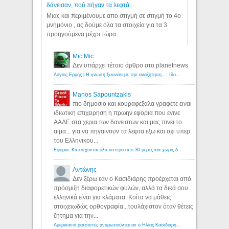
δάνεισαν, πού πήγαν τα λεφτά...
Μιας και περιμένουμε απο στιγμή σε στιγμή το 4ο
μνημόνιο , ας δούμε όλα τα στοιχεία για τα 3
προηγούμενα μέχρι τώρα...
Mic Mic
Δεν υπάρχει τέτοιο άρθρο στο planetnews
Λόγιος Ερμής | Η γνώση ξεκινάει με την αναζήτηση...: Ιδού οι 18 που χρωστούν 11 δις ευρώ!
Manos Sapountzakis
πιο δημοσιο και κουραφεξαλα γραφετε ειναι
ιδιωτικη επιχειρηση η πρωην εφορια που εγινε
ΑΑΔΕ στα χερια των δανειστων και μας πινει το
αιμα... για να πηγαινουν τα λεφτα εξω και οχι υπερ
του Ελληνικου...
Εφορία: Κατάσχονται όλα ύστερα από 30 μέρες και χωρίς δικαστικές αποφάσεις - Λόγιος Ερμής
Αντώνης
Δεν ξέρω εάν ο Κασιδιάρης προέρχεται από
πρόσμιξη διαφορετικών φυλών, αλλά τα δικά σου
ελληνικά είναι για κλάματα. Κοίτα να μάθεις
στοιχειωδώς ορθογραφία...τουλάχιστον όταν θέτεις
ζήτημα για την...
Αμερικανοί ρατσιστές αναρωτιούνται αν ο Ηλίας Κασιδιάρης ανήκει στη λευκή φυλή... - Λόγιος Ερμής