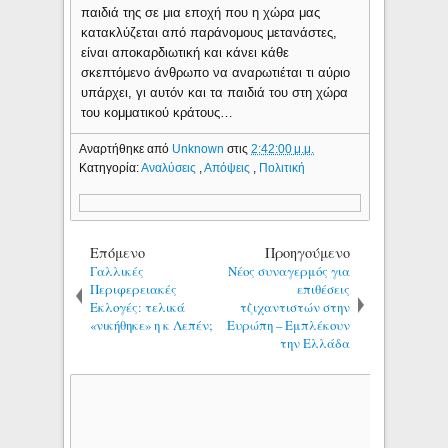
παιδιά της σε μια εποχή που η χώρα μας
κατακλύζεται από παράνομους μετανάστες,
είναι αποκαρδιωτική και κάνει κάθε
σκεπτόμενο άνθρωπο να αναρωτιέται τι αύριο
υπάρχει, γι αυτόν και τα παιδιά του στη χώρα
του κομματικού κράτους…
Αναρτήθηκε από
Unknown
στις
2:42:00 μ.μ.
Κατηγορία:
Αναλύσεις
,
Απόψεις
,
Πολιτική
Επόμενο
Προηγούμενο
Γαλλικές
Νέος συναγερμός για
Περιφερειακές
επιθέσεις
Εκλογές: τελικά
τζιχαντιστών στην
«νικήθηκε» η κ Λεπέν;
Ευρώπη – Εμπλέκουν
την Ελλάδα