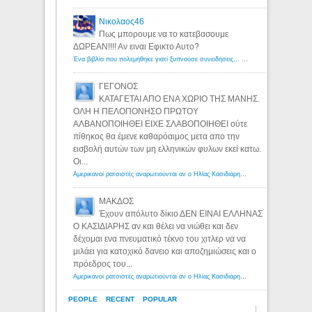
Νικολαος46
Πως μπορουμε να το κατεβασουμε
ΔΩΡΕΑΝ!!!! Αν ειναι Εφικτο Αυτο?
Ένα βιβλίο που πολεμήθηκε γιατί ξυπνούσε συνειδήσεις... - Λόγιος Ερμής | Η γνώση ξεκινάει με την αναζήτηση...
ΓΕΓΟΝΟΣ
ΚΑΤΑΓΕΤΑΙ ΑΠΟ ΕΝΑ ΧΩΡΙΟ ΤΗΣ ΜΑΝΗΣ.
ΟΛΗ Η ΠΕΛΟΠΟΝΗΣΟ ΠΡΩΤΟΥ
ΑΛΒΑΝΟΠΟΙΗΘΕΙ ΕΙΧΕ ΣΛΑΒΟΠΟΙΗΘΕΙ ούτε
πίθηκος θα έμενε καθαρόαιμος μετα απο την
εισβολή αυτών των μη ελληνικών φυλων εκεί κατω.
Οι...
Αμερικανοί ρατσιστές αναρωτιούνται αν ο Ηλίας Κασιδιάρης ανήκει στη λευκή φυλή... - Λόγιος Ερμής
ΜΑΚΔΟΣ
Έχουν απόλυτο δίκιο ΔΕΝ ΕΙΝΑΙ ΕΛΛΗΝΑΣ
Ο ΚΑΣΙΔΙΑΡΗΣ αν και θέλει να νιώθει και δεν
δέχομαι ενα πνευματικό τέκνο του χιτλερ να να
μιλάει για κατοχικό δανειο και αποζημιώσεις και ο
πρόεδρος του...
Αμερικανοί ρατσιστές αναρωτιούνται αν ο Ηλίας Κασιδιάρης ανήκει στη λευκή φυλή... - Λόγιος Ερμής
PEOPLE
RECENT
POPULAR