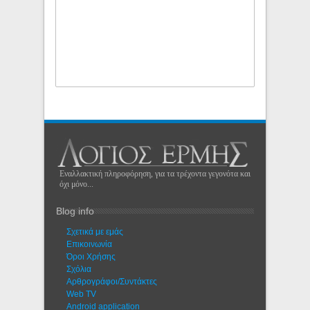
Εναλλακτική πληροφόρηση, για τα τρέχοντα γεγονότα και
όχι μόνο...
Blog info
Σχετικά με εμάς
Eπικοινωνία
Όροι Χρήσης
Σχόλια
Αρθρογράφοι/Συντάκτες
Web TV
Android application