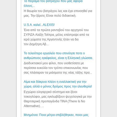
Το πείραμα του βατράχου που μας αφορά
όλους...
Η θεωρία του βατράχου λες και έχει επινοηθεί για
μας. Την ξέρετε; Είναι πολύ διδακτική.
U.S.A. καλεί...ALEXIS!
Ένα από τα πρώτα ραντεβού του αρχηγού του
ΣΥΡΙΖΑ Αλέξη Τσίπρα, μόλις επέστρεψε από τα
ιερά χώματα της Αργεντινής ήταν να δει
τον Δημήτρη Αβ...
Το τελειότερο εργαλείο που επινόησε ποτε ο
ανθρώπινος εγκέφαλος, είναι η Ελληνική γλώσσα.
Διαδυκτιακοί μου φίλοι, που υιοθετίσατε με
περίσσια ευκολία τον τρόπο επικοινωνίας που
σας πλάσαραν τα μιάσματα της νέας τάξης πρα...
Αίμα και δάκρυα πλέον η εναλλακτική για την
χώρα, αλλά ο μόνος δρόμος προς την ελευθερία!
Εγχώριο ολιγαρχικό σύστημα και ξένοι
τοκογλύφοι, μας εγκλωβίζουν ψυχολογικά με την
Θαρτσερική προπαγάνδα TINA (There Is No
Alternative). ...
Μνημόνια: Ποια μέτρα επιβλήθηκαν, ποιοι μας