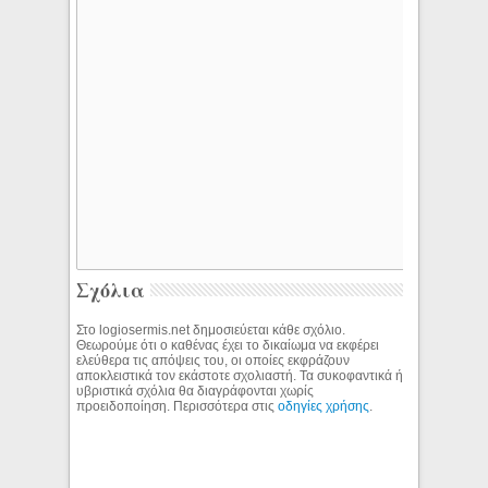
Σχόλια
Στο logiosermis.net δημοσιεύεται κάθε σχόλιο.
Θεωρούμε ότι ο καθένας έχει το δικαίωμα να εκφέρει
ελεύθερα τις απόψεις του, οι οποίες εκφράζουν
αποκλειστικά τον εκάστοτε σχολιαστή. Τα συκοφαντικά ή
υβριστικά σχόλια θα διαγράφονται χωρίς
προειδοποίηση. Περισσότερα στις
οδηγίες χρήσης
.