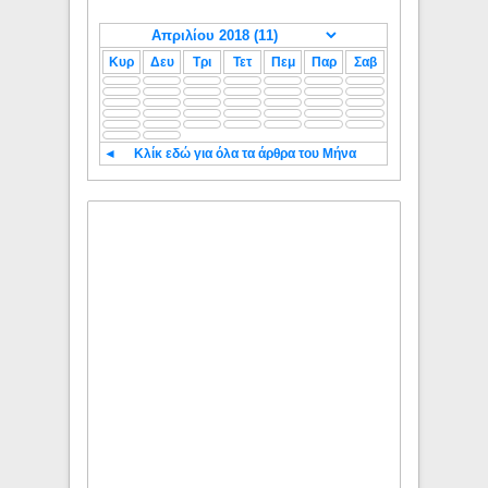
Κυρ
Δευ
Τρι
Τετ
Πεμ
Παρ
Σαβ
◄
Κλίκ εδώ για όλα τα άρθρα του Μήνα