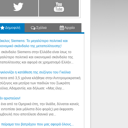
Δημοφιλή
Σχόλια
Αρχείο
κελος Siemens: Το μεγαλύτερο πολιτικό και
κονομικό σκάνδαλο της μεταπολίτευσης!
 σκάνδαλο Siemens στην Ελλάδα είναι ίσως το
γαλύτερο πολιτικό και οικονομικό σκάνδαλο της
ταπολίτευσης και αφορά σε χρηματισμό Ελλήν...
γκλονίζει η κατάθεση της συζύγου του Γκιόλια
ειτα από 3,5 χρόνια κλήθηκε στην Αντιτρομοκρατική
σύζυγος και μητέρα των παιδιών του Σωκράτη
ιόλια, Αδαμαντία, και δήλωσε: «Μας έλεγ...
έν αριστεύειν!
 ένα από τα Ομηρικά έπη, την Ιλιάδα, δύναται κανείς
 εντοπίσει (και μάλιστα δύο φορές) μια έκφραση-
μβουλή που αποτέλεσε ιδανικό για...
 πείραμα του βατράχου που μας αφορά όλους...