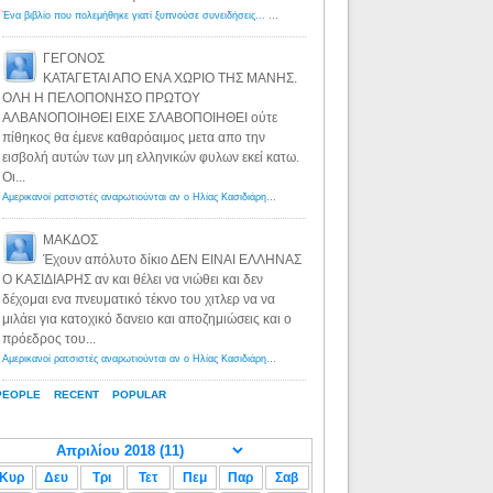
Ένα βιβλίο που πολεμήθηκε γιατί ξυπνούσε συνειδήσεις... - Λόγιος Ερμής | Η γνώση ξεκινάει με την αναζήτηση...
ΓΕΓΟΝΟΣ
ΚΑΤΑΓΕΤΑΙ ΑΠΟ ΕΝΑ ΧΩΡΙΟ ΤΗΣ ΜΑΝΗΣ.
ΟΛΗ Η ΠΕΛΟΠΟΝΗΣΟ ΠΡΩΤΟΥ
ΑΛΒΑΝΟΠΟΙΗΘΕΙ ΕΙΧΕ ΣΛΑΒΟΠΟΙΗΘΕΙ ούτε
πίθηκος θα έμενε καθαρόαιμος μετα απο την
εισβολή αυτών των μη ελληνικών φυλων εκεί κατω.
Οι...
Αμερικανοί ρατσιστές αναρωτιούνται αν ο Ηλίας Κασιδιάρης ανήκει στη λευκή φυλή... - Λόγιος Ερμής
·
8 yea
ΜΑΚΔΟΣ
Έχουν απόλυτο δίκιο ΔΕΝ ΕΙΝΑΙ ΕΛΛΗΝΑΣ
Ο ΚΑΣΙΔΙΑΡΗΣ αν και θέλει να νιώθει και δεν
δέχομαι ενα πνευματικό τέκνο του χιτλερ να να
μιλάει για κατοχικό δανειο και αποζημιώσεις και ο
πρόεδρος του...
Αμερικανοί ρατσιστές αναρωτιούνται αν ο Ηλίας Κασιδιάρης ανήκει στη λευκή φυλή... - Λόγιος Ερμής
·
8 yea
PEOPLE
RECENT
POPULAR
Κυρ
Δευ
Τρι
Τετ
Πεμ
Παρ
Σαβ