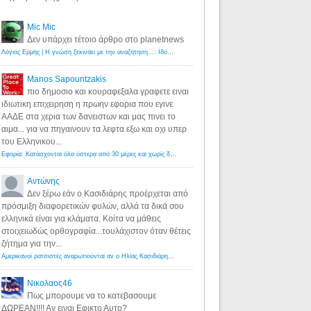
Mic Mic
Δεν υπάρχει τέτοιο άρθρο στο planetnews
Λόγιος Ερμής | Η γνώση ξεκινάει με την αναζήτηση...: Ιδού οι 18 που χρωστούν 11 δις ευρώ!
·
6 years ago
Manos Sapountzakis
πιο δημοσιο και κουραφεξαλα γραφετε ειναι
ιδιωτικη επιχειρηση η πρωην εφορια που εγινε
ΑΑΔΕ στα χερια των δανειστων και μας πινει το
αιμα... για να πηγαινουν τα λεφτα εξω και οχι υπερ
του Ελληνικου...
Εφορία: Κατάσχονται όλα ύστερα από 30 μέρες και χωρίς δικαστικές αποφάσεις - Λόγιος Ερμής
·
6 years ag
Αντώνης
Δεν ξέρω εάν ο Κασιδιάρης προέρχεται από
πρόσμιξη διαφορετικών φυλών, αλλά τα δικά σου
ελληνικά είναι για κλάματα. Κοίτα να μάθεις
στοιχειωδώς ορθογραφία...τουλάχιστον όταν θέτεις
ζήτημα για την...
Αμερικανοί ρατσιστές αναρωτιούνται αν ο Ηλίας Κασιδιάρης ανήκει στη λευκή φυλή... - Λόγιος Ερμής
·
7 yea
Νικολαος46
Πως μπορουμε να το κατεβασουμε
ΔΩΡΕΑΝ!!!! Αν ειναι Εφικτο Αυτο?