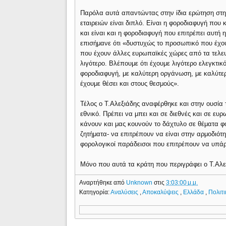
Παρόλα αυτά απαντώντας στην ίδια ερώτηση στην
εταιρειών είναι διπλό. Είναι η φοροδιαφυγή που
και είναι και η φοροδιαφυγή που επιτρέπει αυτή 
επισήμανε ότι «δυστυχώς το προσωπικό που έχου
που έχουν άλλες ευρωπαϊκές χώρες από τα τελευτ
λιγότερο. Βλέπουμε ότι έχουμε λιγότερο ελεγκτι
φοροδιαφυγή, με καλύτερη οργάνωση, με καλύτε
έχουμε θέσει και στους θεσμούς».
Τέλος ο Τ.Αλεξιάδης αναφέρθηκε και στην ουσία
εθνικό. Πρέπει να μπει και σε διεθνές και σε ευρ
κάνουν και μας κουνούν το δάχτυλο σε θέματα φο
ζητήματα- να επιτρέπουν να είναι στην αρμοδιότ
φορολογικοί παράδεισοι που επιτρέπουν να υπάρχ
Μόνο που αυτά τα κράτη που περιγράφει ο Τ.Αλεξιά
Αναρτήθηκε από
Unknown
στις
3:03:00 μ.μ.
Κατηγορία:
Αναλύσεις
,
Αποκαλύψεις
,
Ελλάδα
,
Πολιτι