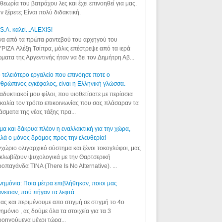
θεωρία του βατράχου λες και έχει επινοηθεί για μας.
ν ξέρετε; Είναι πολύ διδακτική.
S.A. καλεί...ALEXIS!
α από τα πρώτα ραντεβού του αρχηγού του
ΡΙΖΑ Αλέξη Τσίπρα, μόλις επέστρεψε από τα ιερά
ματα της Αργεντινής ήταν να δει τον Δημήτρη Αβ...
 τελειότερο εργαλείο που επινόησε ποτε ο
θρώπινος εγκέφαλος, είναι η Ελληνική γλώσσα.
αδυκτιακοί μου φίλοι, που υιοθετίσατε με περίσσια
κολία τον τρόπο επικοινωνίας που σας πλάσαραν τα
άσματα της νέας τάξης πρα...
μα και δάκρυα πλέον η εναλλακτική για την χώρα,
λά ο μόνος δρόμος προς την ελευθερία!
χώριο ολιγαρχικό σύστημα και ξένοι τοκογλύφοι, μας
κλωβίζουν ψυχολογικά με την Θαρτσερική
οπαγάνδα TINA (There Is No Alternative). ...
ημόνια: Ποια μέτρα επιβλήθηκαν, ποιοι μας
νεισαν, πού πήγαν τα λεφτά...
ας και περιμένουμε απο στιγμή σε στιγμή το 4ο
ημόνιο , ας δούμε όλα τα στοιχεία για τα 3
οηγούμενα μέχρι τώρα...