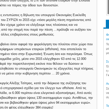
 πλούτο όταν ελέγχεις το 2% των offshore εταιριών στην Ελλάδα
ρέπει να πάρεις την άδεια των δανειστών.
ες εντυπώσεις η δήλωση του υπουργού Οικονομίας Ευκλείδη
του ΣΥΡΙΖΑ το 2015 είχε «τόσο μεγάλη πίεση πηγαίνοντας από
 δεν είχαμε χρόνο να ελέγξουμε τους πλούσιους και να
ς από την στιγμή που παρά την πίεση …πρόλαβε να αυξήσει τον
ά άλλες επιβαρύνσεις στους μισθωτούς.
Φά
οι
 συμβαίνει όσον αφορά την φορολόγηση του πλούτου στον χώρο που
Το
με
ερίφημων υπεράκτιων εταιριών (offshore), που αποτελούν το
με
ετημένο τόσο στην Ευρωπαϊκή ‘Ενωση όσο και παγκόσμια. Όπως
 αρμόδια χείλη, μέσα στο 2015 ελέγχθηκαν 63 από τις 12.000
Συ
 Παρά την παραπλανητική εικόνα που θέλουν να δώσουν οι
Έπ
παληθεύσει το υπουργείο Οικονομικών τις εξαγγελίες περί πλήρους
η 
 να μείνει στην κυβέρνηση περίπου … 20 χρόνια.
Γκ
γός Αλέξης Τσίπρας, κατά την διάρκεια της συζήτησης του
Aι
ό επιχειρησιακό σχέδιο για τον έλεγχο των offshore. Από τις
Σε
άδα, οι 6.000 περίπου είναι ελεγκτικά αξιοποιήσιμες. Από αυτές
να
συ
ι βεβαιώθηκαν φόροι ύψους 130 εκατομμυρίων ευρώ. Αντιθέτως, την
hore και βεβαιώθηκαν φόροι ύψους μόνο 94 εκατομμυρίων ευρώ».
Το
η ότι φέτος ελέγχθηκαν 384 εταιρίες!