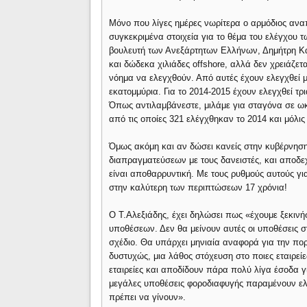
Μόνο που λίγες ημέρες νωρίτερα ο αρμόδιος αν
συγκεκριμένα στοιχεία για το θέμα του ελέγχου 
βουλευτή των Ανεξάρτητων Ελλήνων, Δημήτρη Κα
και δώδεκα χιλιάδες offshore, αλλά δεν χρειάζετ
νόημα να ελεγχθούν. Από αυτές έχουν ελεγχθεί μό
εκατομμύρια. Για το 2014-2015 έχουν ελεγχθεί τρι
Όπως αντιλαμβάνεστε, μιλάμε για σταγόνα σε ωκε
από τις οποίες 321 ελέγχθηκαν το 2014 και μόλις 
Όμως ακόμη και αν δώσει κανείς στην κυβέρνησ
διαπραγματεύσεων με τους δανειστές, και αποδεχθε
είναι αποθαρρυντική. Με τους ρυθμούς αυτούς γι
στην καλύτερη των περιπτώσεων 17 χρόνια!
Ο Τ.Αλεξιάδης, έχει δηλώσει πως «έχουμε ξεκινήσ
υποθέσεων. Δεν θα μείνουν αυτές οι υποθέσεις 
σχέδιο. Θα υπάρχει μηνιαία αναφορά για την πο
δυστυχώς, μια λάθος στόχευση στο ποιες εταιρεί
εταιρείες και αποδίδουν πάρα πολύ λίγα έσοδα γι
μεγάλες υποθέσεις φοροδιαφυγής παραμένουν ελεγ
πρέπει να γίνουν».