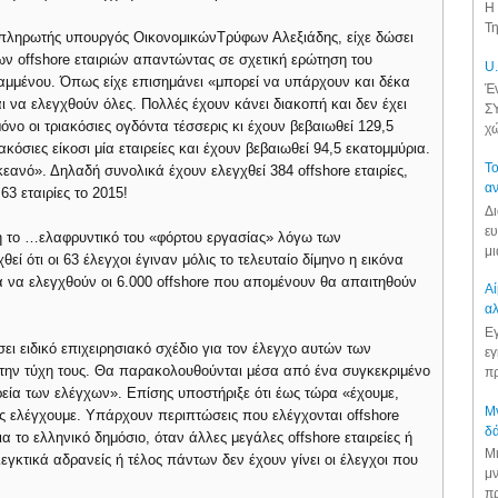
Η 
Τη
απληρωτής υπουργός ΟικονομικώνΤρύφων Αλεξιάδης, είχε δώσει
των offshore εταιριών απαντώντας σε σχετική ερώτηση του
U.
μμένου. Όπως είχε επισημάνει «μπορεί να υπάρχουν και δέκα
Έν
αι να ελεγχθούν όλες. Πολλές έχουν κάνει διακοπή και δεν έχει
ΣΥ
νο οι τριακόσιες ογδόντα τέσσερις κι έχουν βεβαιωθεί 129,5
χώ
ακόσιες είκοσι μία εταιρείες και έχουν βεβαιωθεί 94,5 εκατομμύρια.
Το
ανό». Δηλαδή συνολικά έχουν ελεγχθεί 384 offshore εταιρίες,
αν
63 εταιρίες το 2015!
Δι
ευ
η το …ελαφρυντικό του «φόρτου εργασίας» λόγω των
μι
ί ότι οι 63 έλεγχοι έγιναν μόλις το τελευταίο δίμηνο η εικόνα
α να ελεγχθούν οι 6.000 offshore που απομένουν θα απαιτηθούν
Αί
αλ
Εγ
ει ειδικό επιχειρησιακό σχέδιο για τον έλεγχο αυτών των
εγ
στην τύχη τους. Θα παρακολουθούνται μέσα από ένα συγκεκριμένο
πρ
ρεία των ελέγχων». Επίσης υποστήριξε ότι έως τώρα «έχουμε,
Μν
ες ελέγχουμε. Υπάρχουν περιπτώσεις που ελέγχονται offshore
δά
α το ελληνικό δημόσιο, όταν άλλες μεγάλες offshore εταιρείες ή
Μι
κτικά αδρανείς ή τέλος πάντων δεν έχουν γίνει οι έλεγχοι που
μν
πρ