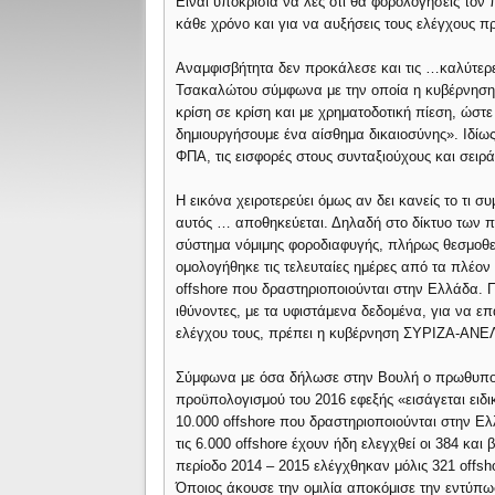
Είναι υποκρισία να λες ότι θα φορολογήσεις τον
κάθε χρόνο και για να αυξήσεις τους ελέγχους π
Αναμφισβήτητα δεν προκάλεσε και τις …καλύτερ
Τσακαλώτου σύμφωνα με την οποία η κυβέρνηση 
κρίση σε κρίση και με χρηματοδοτική πίεση, ώστε
δημιουργήσουμε ένα αίσθημα δικαιοσύνης». Ιδίω
ΦΠΑ, τις εισφορές στους συνταξιούχους και σειρ
Η εικόνα χειροτερεύει όμως αν δει κανείς το τι
αυτός … αποθηκεύεται. Δηλαδή στο δίκτυο των π
σύστημα νόμιμης φοροδιαφυγής, πλήρως θεσμοθ
ομολογήθηκε τις τελευταίες ημέρες από τα πλέον
offshore που δραστηριοποιούνται στην Ελλάδα.
ιθύνοντες, με τα υφιστάμενα δεδομένα, για να ε
ελέγχου τους, πρέπει η κυβέρνηση ΣΥΡΙΖΑ-ΑΝΕΛ
Σύμφωνα με όσα δήλωσε στην Βουλή ο πρωθυπουρ
προϋπολογισμού του 2016 εφεξής «εισάγεται ειδικ
10.000 offshore που δραστηριοποιούνται στην Ελλ
τις 6.000 offshore έχουν ήδη ελεγχθεί οι 384 κα
περίοδο 2014 – 2015 ελέγχθηκαν μόλις 321 offs
Όποιος άκουσε την ομιλία αποκόμισε την εντύπωσ