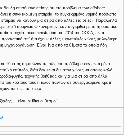
 Βουλή επισήμανε επίσης ότι «το πρόβλημα των offshore
 κάνει η συγκεκριμένη εταιρεία, το συγκεκριμένο νομικό πρόσωπο
η εταιρεία να κάνουν μια σειρά από άλλες εταιρείες». Παράλληλα
με στο Υπουργείο Οικονομικών, εάν συγκριθεί με το προσωπικό
αία στοιχεία taxadministration του 2014 του ΟΟΣΑ, είναι
κό προσωπικό απ’ ό,τι έχουν άλλες ευρωπαϊκές χώρες με λιγότερη
ρη μηχανοργάνωση. Είναι ένα από τα θέματα τα οποία ήδη
 του θέματος σημειώνοντας πώς «το πρόβλημα δεν είναι μόνο
ωπαϊκό επίπεδο, διότι δεν είναι δυνατόν χώρες -οι οποίες καλά
ροδιαφυγής, τεχνικής βοήθειας και για μια σειρά από άλλα
ητα του κράτους τους ή τέλος πάντων σε συνεργαζόμενα κράτη
ουν τέτοιες εταιρείες».
δης … είναι οι ίδιοι οι θεσμοί.
κή