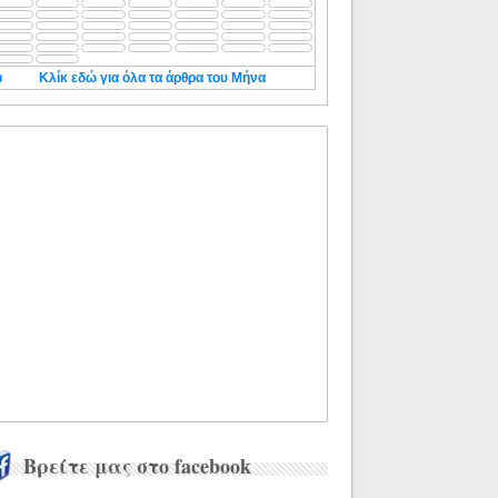
◄
Κλίκ εδώ για όλα τα άρθρα του Μήνα
Βρείτε μας στο facebook