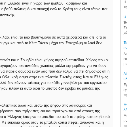
Η 
ότι η Ελλάδα είναι η χώρα των ηλιθίων, κιοτήδων και
Τη
 βαθύ πολιτισμό και συνοχή ενώ τα Κράτη τους είναι τέτοια που
συγγενής.
U.
Έν
ΣΥ
χώ
λαοί είναι το ίδιο βουτηγμένοι σε αυτά χειρότερα και απ΄ ό,τι οι
υργκ και από το Κέιπ Τάουν μέχρι την Στοκχόλμη οι λαοί δεν
Το
αν
Δι
ευ
ετανία και η Σουηδία είναι χώρες υψηλού επιπέδου. Χώρες που οι
μι
 αγοράζουν εκατοντάδες χιλιάδες φύλλα εφημερίδων για να δουν
 να πάρεις σοβαρά έναν λαό που δεν τολμά να πει δημοσίως ότι η
Αί
α θέλει κρέμασμα στην εκεί πλατεία Συντάγματος; Και οι Έλληνες
αλ
λλά δεν κάνουν φιέστες για το κάθε γεννοβόλημα του εργαλείου
Εγ
ηκαν πλέον κι αυτό διότι το μπότοξ δεν κρύβει τις ρυτίδες της
εγ
πρ
Μν
ιολεκτικές αλλά και μέσω της ψήφου στις λαϊκούρες και
δά
ρονται σαν πρίγκιπες -αν και προέρχονται από στάνες της
Μι
ιότι ο Έλληνας έπαιρνε το μπαξίσι του από το πρώην κατσικοβοσκό
μν
ς. Με ευκολία όμως όταν το μπαξίσι κοπεί πέφτει ανάλογα και η
πρ