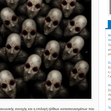
Φά
οι
Το
με
με
Συ
Έπ
η 
Γκ
Aι
Σε
να
συ
Το
κοινωνικής συνοχής και η επιλογή ηλίθιων κατασκευασμάτων που