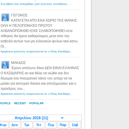
Ένα βιβλίο που πολεμήθηκε γιατί ξυπνούσε συνειδήσεις... - Λόγιος Ερμής | Η γνώση ξεκινάει με την αναζήτηση...
ΓΕΓΟΝΟΣ
ΚΑΤΑΓΕΤΑΙ ΑΠΟ ΕΝΑ ΧΩΡΙΟ ΤΗΣ ΜΑΝΗΣ.
ΟΛΗ Η ΠΕΛΟΠΟΝΗΣΟ ΠΡΩΤΟΥ
ΑΛΒΑΝΟΠΟΙΗΘΕΙ ΕΙΧΕ ΣΛΑΒΟΠΟΙΗΘΕΙ ούτε
πίθηκος θα έμενε καθαρόαιμος μετα απο την
εισβολή αυτών των μη ελληνικών φυλων εκεί κατω.
Οι...
Αμερικανοί ρατσιστές αναρωτιούνται αν ο Ηλίας Κασιδιάρης ανήκει στη λευκή φυλή... - Λόγιος Ερμής
·
8 yea
ΜΑΚΔΟΣ
Έχουν απόλυτο δίκιο ΔΕΝ ΕΙΝΑΙ ΕΛΛΗΝΑΣ
Ο ΚΑΣΙΔΙΑΡΗΣ αν και θέλει να νιώθει και δεν
δέχομαι ενα πνευματικό τέκνο του χιτλερ να να
μιλάει για κατοχικό δανειο και αποζημιώσεις και ο
πρόεδρος του...
Αμερικανοί ρατσιστές αναρωτιούνται αν ο Ηλίας Κασιδιάρης ανήκει στη λευκή φυλή... - Λόγιος Ερμής
·
8 yea
PEOPLE
RECENT
POPULAR
Κυρ
Δευ
Τρι
Τετ
Πεμ
Παρ
Σαβ