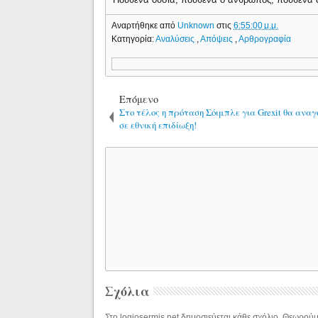
Αναρτήθηκε από
Unknown
στις
6:55:00 μ.μ.
Κατηγορία:
Αναλύσεις
,
Απόψεις
,
Αρθρογραφία
Επόμενο
Στο τέλος η πρόταση Σόιμπλε για Grexit θα αναγ
σε εθνική επιδίωξη!
Σχόλια
Στο logiosermis.net δημοσιεύεται κάθε σχόλιο. Θεωρούμε