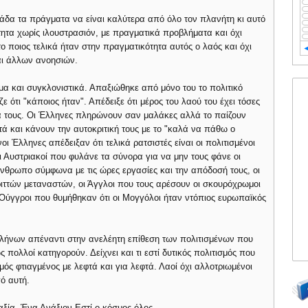
λάδα τα πράγματα να είναι καλύτερα από όλο τον πλανήτη κι αυτό
ότητα χωρίς ιλουστρασιόν, με πραγματικά προβλήματα και όχι
ο ποιος τελικά ήταν στην πραγματικότητα αυτός ο λαός και όχι
αι άλλων ανοησιών.
μα και συγκλονιστικά. Απαξιώθηκε από μόνο του το πολιτικό
 ότι "κάποιος ήταν". Απέδειξε ότι μέρος του λαού του έχει τόσες
τια τους. Οι Έλληνες πληρώνουν σαν μαλάκες αλλά το παίζουν
ά και κάνουν την αυτοκριτική τους με το "καλά να πάθω ο
ι Έλληνες απέδειξαν ότι τελικά ρατσιστές είναι οι πολιτισμένοι
ι Αυστριακοί που φυλάνε τα σύνορα για να μην τους φάνε οι
άνθρωπο σύμφωνα με τις ώρες εργασίες και την απόδοσή τους, οι
ιττών μεταναστών, οι Άγγλοι που τους αρέσουν οι σκουρόχρωμοι
 Ούγγροι που θυμήθηκαν ότι οι Μογγόλοι ήταν ντόπιος ευρωπαϊκός
λήνων απέναντι στην ανελέητη επίθεση των πολιτισμένων που
 πολλοί κατηγορούν. Δείχνει και τι εστί δυτικός πολιτισμός που
μός φτιαγμένος με λεφτά και για λεφτά. Λαοί όχι αλλοτριωμένοι
ό αυτή.
ξία. Ένα Ανάξιον Εστί ο κόσμος όλος.