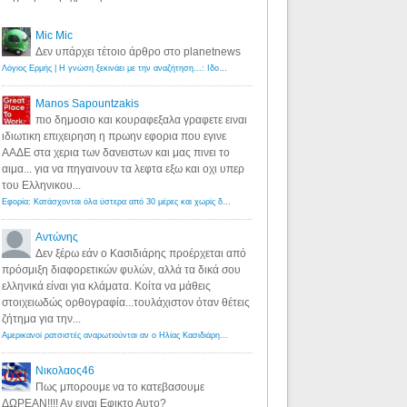
Mic Mic
Δεν υπάρχει τέτοιο άρθρο στο planetnews
Λόγιος Ερμής | Η γνώση ξεκινάει με την αναζήτηση...: Ιδού οι 18 που χρωστούν 11 δις ευρώ!
·
6 years ago
Manos Sapountzakis
πιο δημοσιο και κουραφεξαλα γραφετε ειναι
ιδιωτικη επιχειρηση η πρωην εφορια που εγινε
ΑΑΔΕ στα χερια των δανειστων και μας πινει το
αιμα... για να πηγαινουν τα λεφτα εξω και οχι υπερ
του Ελληνικου...
Εφορία: Κατάσχονται όλα ύστερα από 30 μέρες και χωρίς δικαστικές αποφάσεις - Λόγιος Ερμής
·
6 years ag
Αντώνης
Δεν ξέρω εάν ο Κασιδιάρης προέρχεται από
πρόσμιξη διαφορετικών φυλών, αλλά τα δικά σου
ελληνικά είναι για κλάματα. Κοίτα να μάθεις
στοιχειωδώς ορθογραφία...τουλάχιστον όταν θέτεις
ζήτημα για την...
Αμερικανοί ρατσιστές αναρωτιούνται αν ο Ηλίας Κασιδιάρης ανήκει στη λευκή φυλή... - Λόγιος Ερμής
·
7 yea
Νικολαος46
Πως μπορουμε να το κατεβασουμε
ΔΩΡΕΑΝ!!!! Αν ειναι Εφικτο Αυτο?