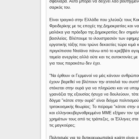
σφαλιάρα. Αυτό μπορεί να δείχνει λαό βουτηγμένο
σαρκός του.
Είναι τραγικό στην Ελλάδα που χλεύαζε τους Κο
Φρειδερίκης με τις εποχές της Δημοκρατίας και να
μαλάκα για πρόεδρο της Δημοκρατίας δεν σημαίνε
βασιλείας. Βλέπουμε το ιλουστρασιόν των εφημ
εργατικής τάξης που τρώνε δεκαετίες τώρα κιμά
πριγκίπισσα Νταϊάνα πάνω από το κρεββάτι αγορ
ταμεία ανεργίας αλλά ούτε και τις αυτοκτονίες μ
για τους παρακάτω δεν έχει.
"Να έρθουν οι Γερμανοί να μάς κάνουν ανθρώπου
έχουν βαρεθεί να βλέπουν την ατσαλιά του συστ
στέκεται στην ουρά για να πληρώσει και να υπομέ
γρανάζια της εξουσίας ήσυχα να δουλεύουν, τότ
δόγμα "κάτσε στην ουρά" είναι δείγμα πολιτισμού
τριτοκοσμικής θεωρίας; Το πείραμα "κάτσε στην ο
και ελληνοκυβερνοθρεμμένα ΜΜΕ εξήραν τον τρό
χρημάτων τους από τις τράπεζες, οι Έλληνες στα 
τις μαγκούρες;
Πολιτισμός για τα δυτικοευρωπαϊκά κράτη είναι 