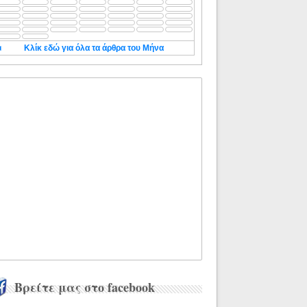
◄
Κλίκ εδώ για όλα τα άρθρα του Μήνα
Βρείτε μας στο facebook