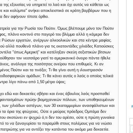
α της εξουσίας να υπηρετεί το λαό και όχι αυτός να κάθεται ως
σε και κολύμπα" ανήκει αποκλειστικά σε κράτη βαρβάρων που η
ρα δεν αφήνουν τίποτε όρθιο.
λατρεία για την Ρωσία του Πούτιν. Όμως βλέπουμε μόνο τον Πούτιν
άφος, πλάνο κοντινό στο παγερό του βλέμμα αλλά η κάμερα δεν
τια Ρώσων εργατών, ανέργων αλκοολικών και στα κέντρα μαφίας.
ιού αλλά πουθενά πλάνο για τις εκατοντάδες χιλιάδες Κατιούσκες
μοντέλα "όπως Αμερική" και κατέληξαν σκεύη σεξιστικών βίτσιων
ύθησαν τον νεοτσάρο γιατί το αμερικανικό όνειρο πάντα ήθελε
πιάνεις, ανάλογα της ποσότητας ονείρου που επιθυμείς. Κι αν
νος Πούτιν και τα τινάξει; Τι θα γίνει αυτή η ιλουστρασιόν
ποδοσφαιρικών ομάδων; Τι θα κάνει αυτός ο λαός ο οποίος τελικά
άντρα λίγο πάνω από 1,50 μέτρο ύψος;
χει εδώ και δεκαετίες σβήσει και ένας άβουλος λαός προσπαθεί
ων φαντασμάτων πρώην βιομηχανικών πόλεων, των υποθηκευμένων
ων, των χιλιάδων αστέγων, των 30 εκατομμυρίων ανασφάλιστων και
 τα όρια της φτώχειας. Ούτε ο μαύρος πρόεδρος Ομπάμα δεν
υ σκοτώνει εν ψυχρώ ό,τι δεν του αρέσει, ούτε η πρώτη γυναίκα
πό το να ξαναγυρίσει το παραμύθι στους πολέμους για να νιώσει
 πατριώτης για να αντέξει την κατάντια του ακόμα μια δεκαετία.