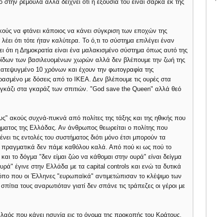
 στην ρεμούλα αλλά δείχνει ότι η εξουσία του είναι σάρκα εκ της
κούς να φτάνει κάποιος να κάνει σύγκριση των εποχών της
 λέει ότι τότε ήταν καλύτερα. Το ό,τι το σύστημα επιλέγει έναν
ι ότι η Δημοκρατία είναι ένα μαλακισμένο σύστημα όπως αυτό της
ερίδων των βασιλευομένων χωρών αλλά δεν βλέπουμε την ζωή της
 κατεψυγμένο 10 χρόνων και έχουν την φωτογραφία της
ασμένο με δόσεις από το ΙΚΕΑ. Δεν βλέπουμε τις ουρές στα
ε γκάζι στα γκαράζ των σπιτιών. "God save the Queen" αλλά θεό
ς" ακούς συχνά-πυκνά από πολίτες της τάξης και της ηθικής που
ήματος της Ελλάδας. Αν άνθρωπος θεωρείται ο πολίτης που
νει τις εντολές του συστήματος διότι μόνο έτσι μπορούν τα
ε πραγματικά δεν πάμε καθόλου καλά. Από πού κι ως πού το
 και το δόγμα "δεν είμαι ζώο να κάθομαι στην ουρά" είναι δείγμα
υρά" έγινε στην Ελλάδα με τα capital controls και ενώ τα δυτικά
πο που οι Έλληνες "ευρωπαϊκά" αντιμετώπισαν το κλέψιμο των
σπίτια τους αναρωτιόταν γιατί δεν σπάνε τις τράπεζες οι γέροι με
ο λαός που κάνει ησυχία εις το όνομα της προκοπής του Κράτους.