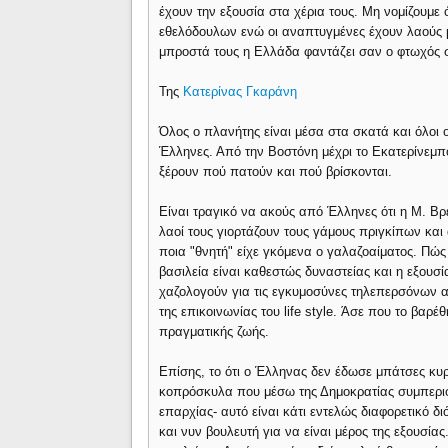
έχουν την εξουσία στα χέρια τους. Μη νομίζουμε 
εθελόδουλων ενώ οι αναπτυγμένες έχουν λαούς με
μπροστά τους η Ελλάδα φαντάζει σαν ο φτωχός 
Της
Κατερίνας Γκαράνη
Όλος ο πλανήτης είναι μέσα στα σκατά και όλοι οι 
Έλληνες. Από την Βοστόνη μέχρι το Εκατερίνεμπο
ξέρουν πού πατούν και πού βρίσκονται.
Είναι τραγικό να ακούς από Έλληνες ότι η Μ. Βρ
λαοί τους γιορτάζουν τους γάμους πριγκίπων και
ποια "θνητή" είχε γκόμενα ο γαλαζοαίματος. Πώς
βασιλεία είναι καθεστώς δυναστείας και η εξουσί
χαζολογούν για τις εγκυμοσύνες τηλεπερσόνων α
της επικοινωνίας του life style. Άσε που το βαρέθ
πραγματικής ζωής.
Επίσης, το ότι ο Έλληνας δεν έδωσε μπάτσες κυρ
κοπρόσκυλα που μέσω της Δημοκρατίας συμπεριφέ
επαρχίας- αυτό είναι κάτι εντελώς διαφορετικό δ
και νυν βουλευτή για να είναι μέρος της εξουσία