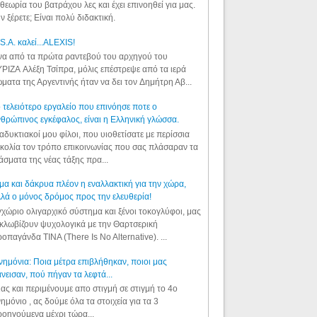
θεωρία του βατράχου λες και έχει επινοηθεί για μας.
ν ξέρετε; Είναι πολύ διδακτική.
S.A. καλεί...ALEXIS!
α από τα πρώτα ραντεβού του αρχηγού του
ΡΙΖΑ Αλέξη Τσίπρα, μόλις επέστρεψε από τα ιερά
ματα της Αργεντινής ήταν να δει τον Δημήτρη Αβ...
 τελειότερο εργαλείο που επινόησε ποτε ο
θρώπινος εγκέφαλος, είναι η Ελληνική γλώσσα.
αδυκτιακοί μου φίλοι, που υιοθετίσατε με περίσσια
κολία τον τρόπο επικοινωνίας που σας πλάσαραν τα
άσματα της νέας τάξης πρα...
μα και δάκρυα πλέον η εναλλακτική για την χώρα,
λά ο μόνος δρόμος προς την ελευθερία!
χώριο ολιγαρχικό σύστημα και ξένοι τοκογλύφοι, μας
κλωβίζουν ψυχολογικά με την Θαρτσερική
οπαγάνδα TINA (There Is No Alternative). ...
ημόνια: Ποια μέτρα επιβλήθηκαν, ποιοι μας
νεισαν, πού πήγαν τα λεφτά...
ας και περιμένουμε απο στιγμή σε στιγμή το 4ο
ημόνιο , ας δούμε όλα τα στοιχεία για τα 3
οηγούμενα μέχρι τώρα...