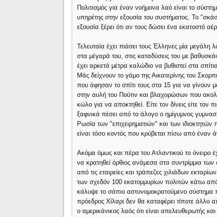
Πολιτισμός για έναν νοήμονα λαό είναι το σύστημ
υπηρέτης στην εξουσία του συστήματος. Το "σκά
εξουσία ξέρει ότι αν τους δώσει ένα εκατοστό αέ
Τελευταία έχει πιάσει τους Έλληνες μία μεγάλη 
στα μέγαρά του, στις καταδύσεις του με βαθυσκ
έχει αρκετά μέτρα καλώδιο να βυθιστεί στα σπί
Μάς δείχνουν το γάμο της Αικατερίνης του Σκορπ
που άφησαν το σπίτι τους στα 15 για να γίνουν 
στην αυλή του Πούτιν και βλαχορώσων που ακολο
κώλο για να αποκτηθεί. Είτε τον δίνεις είτε τον 
ξαφνικά πέσει από το άλογο ο ημίγυμνος γυμνασμέ
Ρωσία των "επιχειρηματιών" και των ιδιοκτητών 
είναι τόσο κοντός που κρύβεται πίσω από έναν 
Ακόμα όμως και πέρα του Ατλαντικού το όνειρο έ
να κρατηθεί όρθιος ανάμεσα στα συντρίμμια τ
από τις εταιρείες και τράπεζες χιλιάδων εκταρί
των σχεδόν 100 εκατομμυρίων πολιτών κάτω από
κάλυψε το σάπιο αστυνομοκρατούμενο σύστημα πο
πρόεδρος Χίλαρι δεν θα καταφέρει τίποτε άλλο α
ο αμερικάνικος λαός ότι είναι απελευθερωτής και