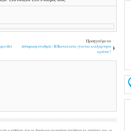
Προηγούμενο
ορευθεί
Απόφαση σταθμός: Η Καταλονία γίνεται ανεξάρτητο
κράτος!
 ότι ο καθένας έχει το δικαίωμα να εκφέρει ελεύθερα τις απόψεις του, οι