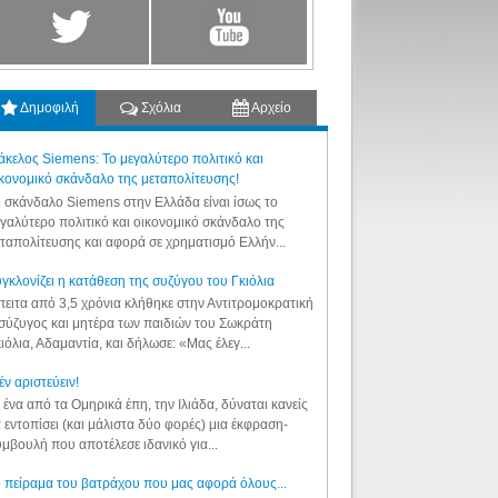
Δημοφιλή
Σχόλια
Αρχείο
κελος Siemens: Το μεγαλύτερο πολιτικό και
κονομικό σκάνδαλο της μεταπολίτευσης!
 σκάνδαλο Siemens στην Ελλάδα είναι ίσως το
γαλύτερο πολιτικό και οικονομικό σκάνδαλο της
ταπολίτευσης και αφορά σε χρηματισμό Ελλήν...
γκλονίζει η κατάθεση της συζύγου του Γκιόλια
ειτα από 3,5 χρόνια κλήθηκε στην Αντιτρομοκρατική
σύζυγος και μητέρα των παιδιών του Σωκράτη
ιόλια, Αδαμαντία, και δήλωσε: «Μας έλεγ...
έν αριστεύειν!
 ένα από τα Ομηρικά έπη, την Ιλιάδα, δύναται κανείς
 εντοπίσει (και μάλιστα δύο φορές) μια έκφραση-
μβουλή που αποτέλεσε ιδανικό για...
 πείραμα του βατράχου που μας αφορά όλους...