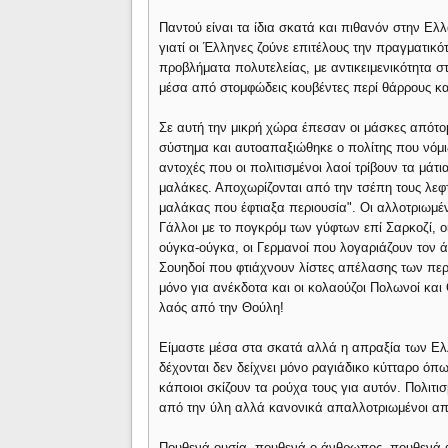
Παντού είναι τα ίδια σκατά και πιθανόν στην Ελ
γιατί οι Έλληνες ζούνε επιτέλους την πραγματικ
προβλήματα πολυτελείας, με αντικειμενικότητα στ
μέσα από στομφώδεις κουβέντες περί θάρρους κ
Σε αυτή την μικρή χώρα έπεσαν οι μάσκες απότο
σύστημα και αυτοαπαξιώθηκε ο πολίτης που νόμιζε
αντοχές που οι πολιτισμένοι λαοί τρίβουν τα μά
μαλάκες. Αποχωρίζονται από την τσέπη τους λεφτ
μαλάκας που έφτιαξα περιουσία". Οι αλλοτριωμένο
Γάλλοι με το πογκρόμ των γύφτων επί Σαρκοζί, ο
ούγκα-ούγκα, οι Γερμανοί που λογαριάζουν τον 
Σουηδοί που φτιάχνουν λίστες απέλασης των περ
μόνο για ανέκδοτα και οι κολαούζοι Πολωνοί και
λαός από την Θούλη!
Είμαστε μέσα στα σκατά αλλά η απραξία των Ελ
δέχονται δεν δείχνει μόνο ραγιάδικο κύτταρο όπως
κάποιοι σκίζουν τα ρούχα τους για αυτόν. Πολιτισ
από την ύλη αλλά κανονικά απαλλοτριωμένοι απ
Πουθενά ουσία, πουθενά ο άνθρωπος, πουθενά α