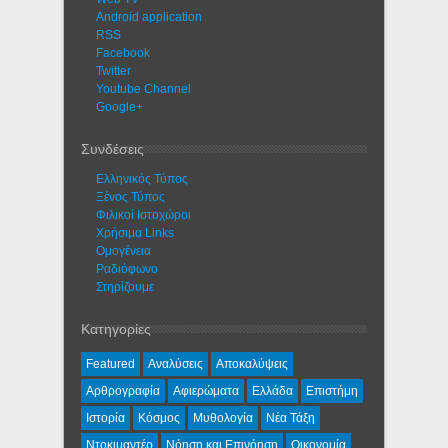
Android application
RSS
Facebook
Twitter
Youtube Channel
Google+
Συνδέσεις
Ελληνικός Τύπος
Ξένος Τύπος
Φιλικοί Ιστοχώροι
Χρήσιμα Links
Ομογένεια
Ραδιόφωνο
Στηρίζουμε
Κατηγορίες
Featured
Αναλύσεις
Αποκαλύψεις
Αρθρογραφία
Αφιερώματα
Ελλάδα
Επιστήμη
Ιστορία
Κόσμος
Μυθολογία
Νέα Τάξη
Ντοκιμαντέρ
Νόηση και Επινόηση
Οικονομία