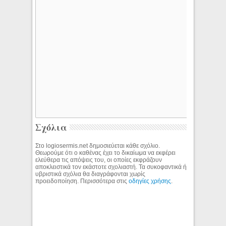
Σχόλια
Στο logiosermis.net δημοσιεύεται κάθε σχόλιο.
Θεωρούμε ότι ο καθένας έχει το δικαίωμα να εκφέρει
ελεύθερα τις απόψεις του, οι οποίες εκφράζουν
αποκλειστικά τον εκάστοτε σχολιαστή. Τα συκοφαντικά ή
υβριστικά σχόλια θα διαγράφονται χωρίς
προειδοποίηση. Περισσότερα στις
οδηγίες χρήσης
.