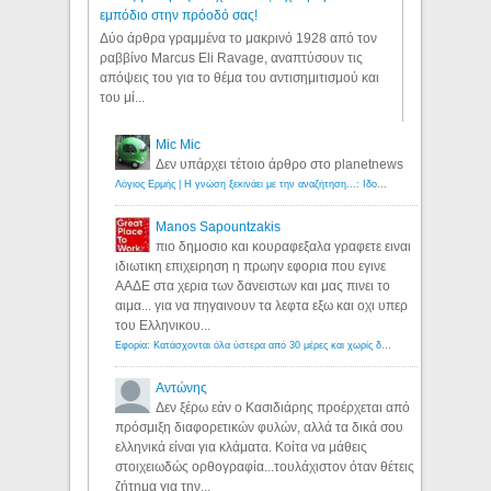
εμπόδιο στην πρόοδό σας!
Δύο άρθρα γραμμένα το μακρινό 1928 από τον
ραββίνο Marcus Eli Ravage, αναπτύσουν τις
απόψεις του για το θέμα του αντισημιτισμού και
του μί...
Mic Mic
Δεν υπάρχει τέτοιο άρθρο στο planetnews
Λόγιος Ερμής | Η γνώση ξεκινάει με την αναζήτηση...: Ιδού οι 18 που χρωστούν 11 δις ευρώ!
Manos Sapountzakis
πιο δημοσιο και κουραφεξαλα γραφετε ειναι
ιδιωτικη επιχειρηση η πρωην εφορια που εγινε
ΑΑΔΕ στα χερια των δανειστων και μας πινει το
αιμα... για να πηγαινουν τα λεφτα εξω και οχι υπερ
του Ελληνικου...
Εφορία: Κατάσχονται όλα ύστερα από 30 μέρες και χωρίς δικαστικές αποφάσεις - Λόγιος Ερμής
Αντώνης
Δεν ξέρω εάν ο Κασιδιάρης προέρχεται από
πρόσμιξη διαφορετικών φυλών, αλλά τα δικά σου
ελληνικά είναι για κλάματα. Κοίτα να μάθεις
στοιχειωδώς ορθογραφία...τουλάχιστον όταν θέτεις
ζήτημα για την...