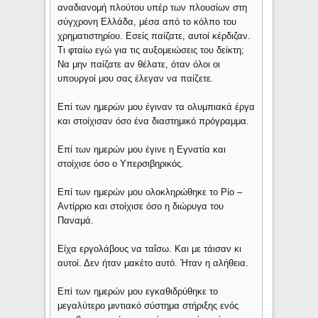
αναδιανομή πλούτου υπέρ των πλουσίων στη
σύγχρονη Ελλάδα, μέσα από το κόλπο του
χρηματιστηρίου. Εσείς παίζατε, αυτοί κέρδιζαν.
Τι φταίω εγώ για τις αυξομειώσεις του δείκτη;
Να μην παίζατε αν θέλατε, όταν όλοι οι
υπουργοί μου σας έλεγαν να παίζετε.
Επί των ημερών μου έγιναν τα ολυμπιακά έργα
και στοίχισαν όσο ένα διαστημικό πρόγραμμα.
Επί των ημερών μου έγινε η Εγνατία και
στοίχισε όσο ο Υπερσιβηρικός.
Επί των ημερών μου ολοκληρώθηκε το Ρίο –
Αντίρριο και στοίχισε όσο η διώρυγα του
Παναμά.
Είχα εργολάβους να ταΐσω. Και με τάισαν κι
αυτοί. Δεν ήταν μακέτο αυτό. Ήταν η αλήθεια.
Επί των ημερών μου εγκαθιδρύθηκε το
μεγαλύτερο μιντιακό σύστημα στήριξης ενός