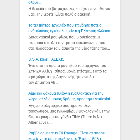
όλους...
Η θεωρία του βατράχου λες και έχει επινοηθεί για
μας. Την ξέρετε; Είναι πολύ διδακτική.
Το τελειότερο εργαλείο που επινόησε ποτε ο
ανθρώπινος εγκέφαλος, είναι η Ελληνική γλώσσα.
Διαδυκτιακοί μου φίλοι, που υιοθετίσατε με
περίσσια ευκολία τον τρόπο επικοινωνίας που
σας πλάσαραν τα μιάσματα της νέας τάξης πρα...
U.S.A. καλεί...ALEXIS!
Ένα από τα πρώτα ραντεβού του αρχηγού του
ΣΥΡΙΖΑ Αλέξη Τσίπρα, μόλις επέστρεψε από τα
ιερά χώματα της Αργεντινής ήταν να δει
τον Δημήτρη Αβ...
Αίμα και δάκρυα πλέον η εναλλακτική για την
χώρα, αλλά ο μόνος δρόμος προς την ελευθερία!
Εγχώριο ολιγαρχικό σύστημα και ξένοι
τοκογλύφοι, μας εγκλωβίζουν ψυχολογικά με την
Θαρτσερική προπαγάνδα TINA (There Is No
Alternative). ...
Ραββίνος Marcus Eli Ravage: Είναι να απορεί
κανείς γιατί μας απεχθάνεστε; Έχουμε βάλει