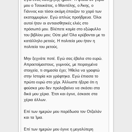
μου ο Τσουκάτος, ο Μαντέλης, ο Άκης, ο
Γιάννος και τόσοι ακόμη έπαιζαν το χορό των
εκατομμυρίων. Εγώ απλώς προήδρευα. Όλοι
αυτοί ήταν οι αντιαισθητικές ελιές στο
πρόσωπό μου. Βλέπετε καμία στο εξώφυλλο
του βιβλίου μου; Ούτε μία! Όλα κρύβονται με το
κατάλληλο ρετούς. Η πολιτεία μου ήταν η
πολιτεία του ρετούς.
Μην ξεχνάτε ποτέ. Εγώ σας έβαλα στο ευρώ.
Απροετοίμαστους, γυμνούς, με πειραγμένα
στοιχεία, τι σημασία έχει; Ήθελα να γραφτώ
στην Ιστορία και γράφτηκα. Εγώ έπιασα το
πρώτο ευρώ στο χέρι. Άλλωστε ήξερα ότι η
φούσκα μου δεν προλαβαίνει να σκάσει στα
δικά μου χέρια. Έτσι και έγινε, έσκασε στα
χέρια άλλων.
Επί των ημερών μου παρέδωσα τον Οτζαλάν
και τα Ίμια.
Επί των ημερών μου έγινε η μεγαλύτερη