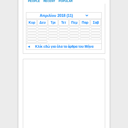
PEOPLE
RECENT
POPULAR
Κυρ
Δευ
Τρι
Τετ
Πεμ
Παρ
Σαβ
◄
Κλίκ εδώ για όλα τα άρθρα του Μήνα