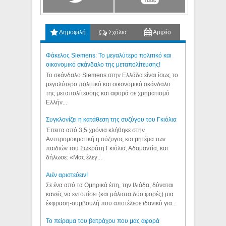
Δημοφιλή
Σχόλια
Αρχείο
Φάκελος Siemens: Το μεγαλύτερο πολιτικό και
οικονομικό σκάνδαλο της μεταπολίτευσης!
Το σκάνδαλο Siemens στην Ελλάδα είναι ίσως το
μεγαλύτερο πολιτικό και οικονομικό σκάνδαλο
της μεταπολίτευσης και αφορά σε χρηματισμό
Ελλήν...
Συγκλονίζει η κατάθεση της συζύγου του Γκιόλια
Έπειτα από 3,5 χρόνια κλήθηκε στην
Αντιτρομοκρατική η σύζυγος και μητέρα των
παιδιών του Σωκράτη Γκιόλια, Αδαμαντία, και
δήλωσε: «Μας έλεγ...
Aιέν αριστεύειν!
Σε ένα από τα Ομηρικά έπη, την Ιλιάδα, δύναται
κανείς να εντοπίσει (και μάλιστα δύο φορές) μια
έκφραση-συμβουλή που αποτέλεσε ιδανικό για...
Το πείραμα του βατράχου που μας αφορά