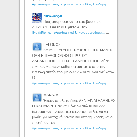
Αμερικανοί ρατσιστές αναρωτιούνται αν ο Ηλίας Κασιδιάρης ανήκει στη λευκή φυλή... - Λόγιος Ερμής
Νικολαος46
Πως μπορουμε να το κατεβασουμε
ΔΩΡΕΑΝ!!!! Αν ειναι Εφικτο Αυτο?
Ένα βιβλίο που πολεμήθηκε γιατί ξυπνούσε συνειδήσεις... - Λόγιος Ερμής | Η γνώση ξεκινάει με την αναζήτηση...
ΓΕΓΟΝΟΣ
ΚΑΤΑΓΕΤΑΙ ΑΠΟ ΕΝΑ ΧΩΡΙΟ ΤΗΣ ΜΑΝΗΣ.
ΟΛΗ Η ΠΕΛΟΠΟΝΗΣΟ ΠΡΩΤΟΥ
ΑΛΒΑΝΟΠΟΙΗΘΕΙ ΕΙΧΕ ΣΛΑΒΟΠΟΙΗΘΕΙ ούτε
πίθηκος θα έμενε καθαρόαιμος μετα απο την
εισβολή αυτών των μη ελληνικών φυλων εκεί κατω.
Οι...
Αμερικανοί ρατσιστές αναρωτιούνται αν ο Ηλίας Κασιδιάρης ανήκει στη λευκή φυλή... - Λόγιος Ερμής
ΜΑΚΔΟΣ
Έχουν απόλυτο δίκιο ΔΕΝ ΕΙΝΑΙ ΕΛΛΗΝΑΣ
Ο ΚΑΣΙΔΙΑΡΗΣ αν και θέλει να νιώθει και δεν
δέχομαι ενα πνευματικό τέκνο του χιτλερ να να
μιλάει για κατοχικό δανειο και αποζημιώσεις και ο
πρόεδρος του...
Αμερικανοί ρατσιστές αναρωτιούνται αν ο Ηλίας Κασιδιάρης ανήκει στη λευκή φυλή... - Λόγιος Ερμής