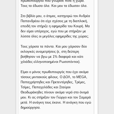
πρωθυπουργού που γνώρισε ποτέ η χώρα.
Τους τα έδωσα όλα. Και μου τα έδωσαν όλα.
Στο βιβλίο μου, ο άτιμος, κατηγορώ τον Ανδρέα
Παπανδρέου ότι είχε σχέσεις με τη διαπλοκή,
επειδή τον στήριζε η εφημερίδα του Κουρή. Μα
δεν είμαι υπέροχος, εγώ που με στήριζαν με
λύσσα όλες οι μεγάλες εφημερίδες της χώρας;
Τους χάρισα τα πάντα. Και μου χάρισαν δύο
εκλογικές αναμετρήσεις (ε, στη δεύτερη
βοήθησαν να βγω με 1% διαφορά και κάτι
χιλιάδες ελληνοποιημένοι Ρωσοπόντιοι).
Είμαι ο μόνος πρωθυπουργός που έχει ακόμα
τόσους μιντιακούς φίλους. Ο ΔΟΛ, το MEGA,
Παπαχρήστηδες και Πρετεντέρηδες, Τρέμες,
Τσίμες, Παπαχελάδες και Σταύροι
Θεοδωράκηδες πίνουν ακόμα νερό στο όνομά
μου. Κι ας στήριξαν τον Γιώργο και τον Σαμαρά
μετά. Η ανάγκη τους έκανε. Η ανάγκη που εγώ
δημιούργησα.