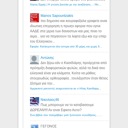
Λόγιος Ερμής | Η γνώση ξεκινάει με την αναζήτηση...: Ιδού οι 18 που χρωστούν 11 δις ευρώ!
Manos Sapountzakis
πιο δημοσιο και κουραφεξαλα γραφετε ειναι
ιδιωτικη επιχειρηση η πρωην εφορια που εγινε
ΑΑΔΕ στα χερια των δανειστων και μας πινει το
αιμα... για να πηγαινουν τα λεφτα εξω και οχι υπερ
του Ελληνικου...
Εφορία: Κατάσχονται όλα ύστερα από 30 μέρες και χωρίς δικαστικές αποφάσεις - Λόγιος Ερμής
Αντώνης
Δεν ξέρω εάν ο Κασιδιάρης προέρχεται από
πρόσμιξη διαφορετικών φυλών, αλλά τα δικά σου
ελληνικά είναι για κλάματα. Κοίτα να μάθεις
στοιχειωδώς ορθογραφία...τουλάχιστον όταν θέτεις
ζήτημα για την...
Αμερικανοί ρατσιστές αναρωτιούνται αν ο Ηλίας Κασιδιάρης ανήκει στη λευκή φυλή... - Λόγιος Ερμής
Νικολαος46
Πως μπορουμε να το κατεβασουμε
ΔΩΡΕΑΝ!!!! Αν ειναι Εφικτο Αυτο?
Ένα βιβλίο που πολεμήθηκε γιατί ξυπνούσε συνειδήσεις... - Λόγιος Ερμής | Η γνώση ξεκινάει με την αναζήτηση...
ΓΕΓΟΝΟΣ