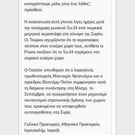
καταρρίπτουμε μόλις γίνει ένα λάθος”,
πρόσθεσε.
Η ανακοίνωση αυτή γίνεται λίγες ημέρες μετά
την κατάρριψη ρωσικού Su-24 από τουρκικά
μαχητικά αεροσκάφη στα σύνορα της Συρίας.
Οι Τούρκοι ισχυρίζονται ότι το αεροσκάφος
πετούσε στον εναέριο χώρο τους, αντίθετα οι
Ρώσοι τονίζουν ότι το Su-24 παρέμεινε στο
συριακό εναέριο χώρο.
Ο Γιααλόν υπενθύμισε ότι ο Ισραηλινός
πρωθυπουργός Μπενιαμίν Νετανιάχου και ο
πρόεδρος Βλαντίμιρ Πούτιν συμφώνησαν κατά
τη διάρκεια συνάντησης στη Μόσχα, το
Σεπτέμβριο, να συγκροτήσουν έναν μηχανισμό
συντονισμού στρατιωτικής δράσης των χωρών
τους προκειμένου να αποφευχθούν
αντιπαραθέσεις στη Συρία.
Γαλλικό Πρακτορείο, Αθηναϊκό Πρακτορείο,
Ιερουσαλήμ, Ισραήλ