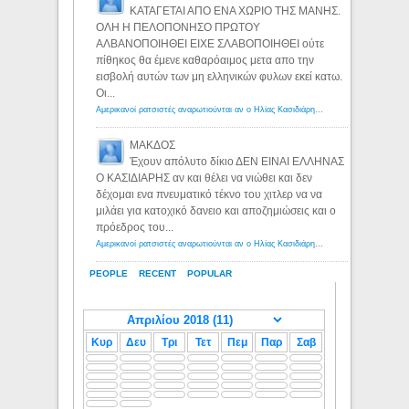
ΚΑΤΑΓΕΤΑΙ ΑΠΟ ΕΝΑ ΧΩΡΙΟ ΤΗΣ ΜΑΝΗΣ.
ΟΛΗ Η ΠΕΛΟΠΟΝΗΣΟ ΠΡΩΤΟΥ
ΑΛΒΑΝΟΠΟΙΗΘΕΙ ΕΙΧΕ ΣΛΑΒΟΠΟΙΗΘΕΙ ούτε
πίθηκος θα έμενε καθαρόαιμος μετα απο την
εισβολή αυτών των μη ελληνικών φυλων εκεί κατω.
Οι...
Αμερικανοί ρατσιστές αναρωτιούνται αν ο Ηλίας Κασιδιάρης ανήκει στη λευκή φυλή... - Λόγιος Ερμής
ΜΑΚΔΟΣ
Έχουν απόλυτο δίκιο ΔΕΝ ΕΙΝΑΙ ΕΛΛΗΝΑΣ
Ο ΚΑΣΙΔΙΑΡΗΣ αν και θέλει να νιώθει και δεν
δέχομαι ενα πνευματικό τέκνο του χιτλερ να να
μιλάει για κατοχικό δανειο και αποζημιώσεις και ο
πρόεδρος του...
Αμερικανοί ρατσιστές αναρωτιούνται αν ο Ηλίας Κασιδιάρης ανήκει στη λευκή φυλή... - Λόγιος Ερμής
PEOPLE
RECENT
POPULAR
Κυρ
Δευ
Τρι
Τετ
Πεμ
Παρ
Σαβ