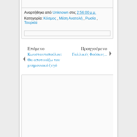
Αναρτήθηκε από
Unknown
στις
2:56:00 μ.μ.
Κατηγορία:
Κόσμος
,
Μέση Ανατολή
,
Ρωσία
,
Τουρκία
Επόμενο
Προηγούμενο
Κωνσταντοπούλου:
Γαλλικές Φούσκες...
Θα αποτινάξω τον
μνημονιακό ζυγό