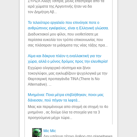
ΣΥΡΙΖΑ Αλέξη Τσίπρα, μόλις επέστρεψε από τα
ιερά χώματα της Αργεντινής ήταν να δει
τον Δημήτρη Αβ...
Το τελειότερο εργαλείο που επινόησε ποτε ο
ανθρώπινος εγκέφαλος, είναι η Ελληνική γλώσσα.
Διαδυκτιακοί μου φίλοι, που υιοθετίσατε με
περίσσια ευκολία τον τρόπο επικοινωνίας που
σας πλάσαραν τα μιάσματα της νέας τάξης πρα...
Αίμα και δάκρυα πλέον η εναλλακτική για την
χώρα, αλλά ο μόνος δρόμος προς την ελευθερία!
Εγχώριο ολιγαρχικό σύστημα και ξένοι
τοκογλύφοι, μας εγκλωβίζουν ψυχολογικά με την
Θαρτσερική προπαγάνδα TINA (There Is No
Alternative). ...
Μνημόνια: Ποια μέτρα επιβλήθηκαν, ποιοι μας
δάνεισαν, πού πήγαν τα λεφτά...
Μιας και περιμένουμε απο στιγμή σε στιγμή το 4ο
μνημόνιο , ας δούμε όλα τα στοιχεία για τα 3
προηγούμενα μέχρι τώρα...
Mic Mic
Δεν υπάρχει τέτοιο άρθρο στο planetnews