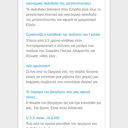
οικονομικό σκάνδαλο της μεταπολίτευσης!
Το σκάνδαλο Siemens στην Ελλάδα είναι ίσως το
μεγαλύτερο πολιτικό και οικονομικό σκάνδαλο
της μεταπολίτευσης και αφορά σε χρηματισμό
Ελλήν...
Συγκλονίζει η κατάθεση της συζύγου του Γκιόλια
Έπειτα από 3,5 χρόνια κλήθηκε στην
Αντιτρομοκρατική η σύζυγος και μητέρα των
παιδιών του Σωκράτη Γκιόλια, Αδαμαντία, και
δήλωσε: «Μας έλεγ...
Aιέν αριστεύειν!
Σε ένα από τα Ομηρικά έπη, την Ιλιάδα, δύναται
κανείς να εντοπίσει (και μάλιστα δύο φορές) μια
έκφραση-συμβουλή που αποτέλεσε ιδανικό για...
Το πείραμα του βατράχου που μας αφορά
όλους...
Η θεωρία του βατράχου λες και έχει επινοηθεί για
μας. Την ξέρετε; Είναι πολύ διδακτική.
U.S.A. καλεί...ALEXIS!
Ένα από τα πρώτα ραντεβού του αρχηγού του