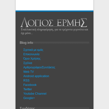
Εναλλακτική πληροφόρηση, για τα τρέχοντα γεγονότα και
όχι μόνο...
Blog info
Σχετικά με εμάς
Eπικοινωνία
Όροι Χρήσης
Σχόλια
Αρθρογράφοι/Συντάκτες
Web TV
Android application
RSS
Facebook
Twitter
Youtube Channel
Google+
Συνδέσεις