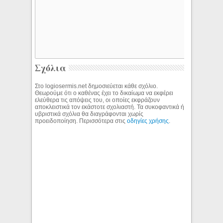
Σχόλια
Στο logiosermis.net δημοσιεύεται κάθε σχόλιο.
Θεωρούμε ότι ο καθένας έχει το δικαίωμα να εκφέρει
ελεύθερα τις απόψεις του, οι οποίες εκφράζουν
αποκλειστικά τον εκάστοτε σχολιαστή. Τα συκοφαντικά ή
υβριστικά σχόλια θα διαγράφονται χωρίς
προειδοποίηση. Περισσότερα στις
οδηγίες χρήσης
.