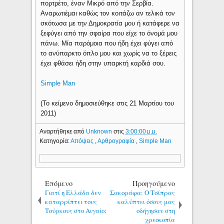
πορτρέτο, έναν Μικρό από την Σερβία.
Αναρωτιέμαι καθώς τον κοιτάζω αν τελικά τον
σκότωσα με την Δημοκρατία μου ή κατάφερε να
ξεφύγει από την σφαίρα που είχε το όνομά μου
πάνω. Μία παρόμοια που ήδη έχει φύγει από
το ανύπαρκτο όπλο μου και χωρίς να το ξέρεις
έχει φθάσει ήδη στην υπαρκτή καρδιά σου.
Simple Man
(Το κείμενο δημοσιεύθηκε στις 21 Μαρτίου του
2011)
Αναρτήθηκε από
Unknown
στις
3:00:00 μ.μ.
Κατηγορία:
Απόψεις
,
Αρθρογραφία
,
Simple Man
Επόμενο
Προηγούμενο
Γιατί η Ελλάδα δεν
Σακοράφα: Ο Τσίπρας
καταρρίπτει τους
καλύπτει όσους μας
Τούρκους στο Αιγαίο;
οδήγησαν στη
χρεοκοπία