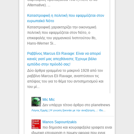
Alternative). ...
Καταστροφική η πολιτική που εφαρμόζεται στον
ευρωπαϊκό Νότο
Καταστροφική χαρακτηρίζει την οικονομική
πολιτική που εφαρμόζεται στον Νότο, ο
επικεφαλής του γερμανικού Ινστιτούτου Ifo,
Hans-Werner Si...
Ραββίνος Marcus Eli Ravage: Είναι να απορεί
κανείς γιατί μας απεχθάνεστε; Έχουμε βάλει
εμπόδιο στην πρόοδό σας!
Δύο άρθρα γραμμένα το μακρινό 1928 από τον
ραββίνο Marcus Eli Ravage, αναπτύσουν τις
απόψεις του για το θέμα του αντισημιτισμού και
του μί...
Mic Mic
Δεν υπάρχει τέτοιο άρθρο στο planetnews
Λόγιος Ερμής | Η γνώση ξεκινάει με την αναζήτηση...: Ιδού οι 18 που χρωστούν 11 δις ευρώ!
Manos Sapountzakis
πιο δημοσιο και κουραφεξαλα γραφετε ειναι
ιδιωτικη επιχειρηση η πρωην εφορια που εγινε