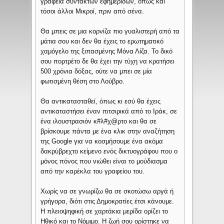
γραφεία συντακτών εφημερίδων, όπως και
τόσοι άλλοι Μικροί, πριν από σένα.
Θα μπεις σε μια κορνίζα πιο γυαλιστερή από τα
μάτια σου και δεν θα έχεις το ερωτηματικό
χαμόγελο της ξιπασμένης Μόνα Λίζα. Το δικό
σου πορτρέτο δε θα έχει την τύχη να κρατήσει
500 χρόνια δόξας, ούτε να μπει σε μία
φωτισμένη θέση στο Λούβρο.
Θα αντικατασταθεί, όπως κι εσύ θα έχεις
αντικαταστήσει έναν πιτσιρικά από το Ιράκ, σε
ένα ιλουστρασιόν κ#λ#χ@ρτο και θα σε
βρίσκουμε πάντα με ένα κλικ στην αναζήτηση
της Google για να κοσμήσουμε ένα ακόμα
δακρύβρεχτο κείμενο ενός δικτυογράφου που ο
μόνος πόνος που νιώθει είναι το μούδιασμα
από την καρέκλα του γραφείου του.
Χωρίς να σε γνωρίζω θα σε σκοτώσω αργά ή
γρήγορα, διότι στις Δημοκρατίες έτσι κάνουμε.
Η πλειοψηφική σε χαρτάκια μερίδα ορίζει το
Ηθικό και το Νόμιμο. Η ζωή σου ορίστηκε να