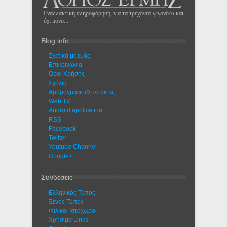
Εναλλακτική πληροφόρηση, για τα τρέχοντα γεγονότα και
όχι μόνο...
Blog info
Σχετικά με εμάς
Eπικοινωνία
Όροι Χρήσης
Σχόλια
Αρθρογράφοι/Συντάκτες
Web TV
Android application
RSS
Facebook
Twitter
Youtube Channel
Google+
Συνδέσεις
Ελληνικός Τύπος
Ξένος Τύπος
Φιλικοί Ιστοχώροι
Χρήσιμα Links