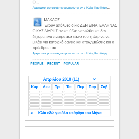
Οι...
Αμερικανοί ρατσιστές αναρωτιούνται αν ο Ηλίας Κασιδιάρης ανήκει στη λευκή φυλή... - Λόγιος Ερμής
ΜΑΚΔΟΣ
Έχουν απόλυτο δίκιο ΔΕΝ ΕΙΝΑΙ ΕΛΛΗΝΑΣ
Ο ΚΑΣΙΔΙΑΡΗΣ αν και θέλει να νιώθει και δεν
δέχομαι ενα πνευματικό τέκνο του χιτλερ να να
μιλάει για κατοχικό δανειο και αποζημιώσεις και ο
πρόεδρος του...
Αμερικανοί ρατσιστές αναρωτιούνται αν ο Ηλίας Κασιδιάρης ανήκει στη λευκή φυλή... - Λόγιος Ερμής
PEOPLE
RECENT
POPULAR
Κυρ
Δευ
Τρι
Τετ
Πεμ
Παρ
Σαβ
◄
Κλίκ εδώ για όλα τα άρθρα του Μήνα