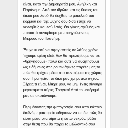
είναι, κατά την Δημοκρατία μου, Ανήθικη και
Παράνομη. Από τον ιδρώτα και τις θυσίες του
δικού μου λαού θα δεχθείς το μακελειό του
κορμιού και της ψυχής σου διότι έτυχε να
γεννηθείς και εσύ λαός. Θα γίνεις αριθμός και
ποσοστό συγκρίσιμο με προηγούμενους
Μικρούς του Πλανήτη.
Έτυχε κι εσύ να σφαγιαστείς σε λάθος χρόνο.
Έχουμε κρίση εδώ. Δεν θα προλάβουμε να σε
«θρηνήσουμε» πολύ και ούτε να συζητήσουμε
ως ειδήμονες στις ρουτινιάρικες παρέες μας το
πώς θα τρέχεις μέσα στα συντρίμμια της χώρας
σου. Προηγείται το δικό μας χρηματικό άγχος.
Ξέρεις τι είναι, Μικρέ μου, να μην έχεις σίγουρο
μεροκάματο αύριο; Τραγικό! Από το υστέρημά
μας σε σκοτώνουμε.
Περιμένοντας την φωτογραφία σου από κάποιο
διεθνές πρακτορείο ειδήσεων να σε δω πώς θα
είσαι μέσα στα αίματα ή έστω νεκρός, βάζω
στην θέση που θα πάρει το μελλοντικό σου