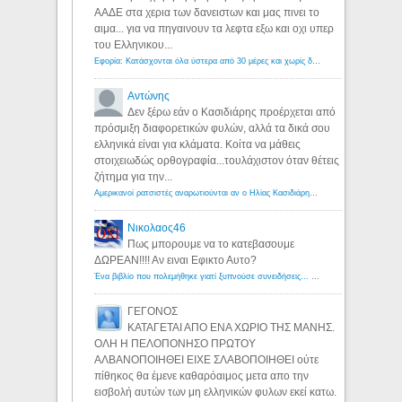
ΑΑΔΕ στα χερια των δανειστων και μας πινει το
αιμα... για να πηγαινουν τα λεφτα εξω και οχι υπερ
του Ελληνικου...
Εφορία: Κατάσχονται όλα ύστερα από 30 μέρες και χωρίς δικαστικές αποφάσεις - Λόγιος Ερμής
Αντώνης
Δεν ξέρω εάν ο Κασιδιάρης προέρχεται από
πρόσμιξη διαφορετικών φυλών, αλλά τα δικά σου
ελληνικά είναι για κλάματα. Κοίτα να μάθεις
στοιχειωδώς ορθογραφία...τουλάχιστον όταν θέτεις
ζήτημα για την...
Αμερικανοί ρατσιστές αναρωτιούνται αν ο Ηλίας Κασιδιάρης ανήκει στη λευκή φυλή... - Λόγιος Ερμής
Νικολαος46
Πως μπορουμε να το κατεβασουμε
ΔΩΡΕΑΝ!!!! Αν ειναι Εφικτο Αυτο?
Ένα βιβλίο που πολεμήθηκε γιατί ξυπνούσε συνειδήσεις... - Λόγιος Ερμής | Η γνώση ξεκινάει με την αναζήτηση...
ΓΕΓΟΝΟΣ
ΚΑΤΑΓΕΤΑΙ ΑΠΟ ΕΝΑ ΧΩΡΙΟ ΤΗΣ ΜΑΝΗΣ.
ΟΛΗ Η ΠΕΛΟΠΟΝΗΣΟ ΠΡΩΤΟΥ
ΑΛΒΑΝΟΠΟΙΗΘΕΙ ΕΙΧΕ ΣΛΑΒΟΠΟΙΗΘΕΙ ούτε
πίθηκος θα έμενε καθαρόαιμος μετα απο την
εισβολή αυτών των μη ελληνικών φυλων εκεί κατω.