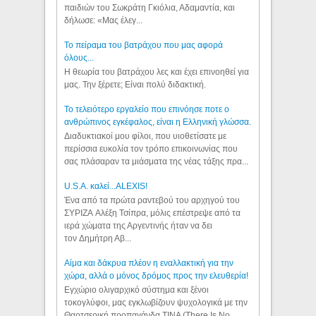
παιδιών του Σωκράτη Γκιόλια, Αδαμαντία, και
δήλωσε: «Μας έλεγ...
Το πείραμα του βατράχου που μας αφορά
όλους...
Η θεωρία του βατράχου λες και έχει επινοηθεί για
μας. Την ξέρετε; Είναι πολύ διδακτική.
Το τελειότερο εργαλείο που επινόησε ποτε ο
ανθρώπινος εγκέφαλος, είναι η Ελληνική γλώσσα.
Διαδυκτιακοί μου φίλοι, που υιοθετίσατε με
περίσσια ευκολία τον τρόπο επικοινωνίας που
σας πλάσαραν τα μιάσματα της νέας τάξης πρα...
U.S.A. καλεί...ALEXIS!
Ένα από τα πρώτα ραντεβού του αρχηγού του
ΣΥΡΙΖΑ Αλέξη Τσίπρα, μόλις επέστρεψε από τα
ιερά χώματα της Αργεντινής ήταν να δει
τον Δημήτρη Αβ...
Αίμα και δάκρυα πλέον η εναλλακτική για την
χώρα, αλλά ο μόνος δρόμος προς την ελευθερία!
Εγχώριο ολιγαρχικό σύστημα και ξένοι
τοκογλύφοι, μας εγκλωβίζουν ψυχολογικά με την
Θαρτσερική προπαγάνδα TINA (There Is No