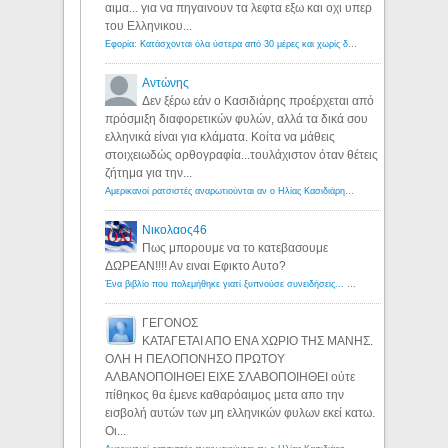
αιμα... για να πηγαινουν τα λεφτα εξω και οχι υπερ
του Ελληνικου...
Εφορία: Κατάσχονται όλα ύστερα από 30 μέρες και χωρίς δικαστικές αποφάσεις - Λόγιος Ερμής
Αντώνης
Δεν ξέρω εάν ο Κασιδιάρης προέρχεται από
πρόσμιξη διαφορετικών φυλών, αλλά τα δικά σου
ελληνικά είναι για κλάματα. Κοίτα να μάθεις
στοιχειωδώς ορθογραφία...τουλάχιστον όταν θέτεις
ζήτημα για την...
Αμερικανοί ρατσιστές αναρωτιούνται αν ο Ηλίας Κασιδιάρης ανήκει στη λευκή φυλή... - Λόγιος Ερμής
Νικολαος46
Πως μπορουμε να το κατεβασουμε
ΔΩΡΕΑΝ!!!! Αν ειναι Εφικτο Αυτο?
Ένα βιβλίο που πολεμήθηκε γιατί ξυπνούσε συνειδήσεις... - Λόγιος Ερμής | Η γνώση ξεκινάει με την αναζήτηση...
ΓΕΓΟΝΟΣ
ΚΑΤΑΓΕΤΑΙ ΑΠΟ ΕΝΑ ΧΩΡΙΟ ΤΗΣ ΜΑΝΗΣ.
ΟΛΗ Η ΠΕΛΟΠΟΝΗΣΟ ΠΡΩΤΟΥ
ΑΛΒΑΝΟΠΟΙΗΘΕΙ ΕΙΧΕ ΣΛΑΒΟΠΟΙΗΘΕΙ ούτε
πίθηκος θα έμενε καθαρόαιμος μετα απο την
εισβολή αυτών των μη ελληνικών φυλων εκεί κατω.
Οι...