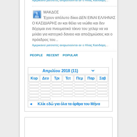
Αμερικανοί ρατσιστές αναρωτιούνται αν ο Ηλίας Κασιδιάρης ανήκει στη λευκή φυλή... - Λόγιος Ερμής
ΜΑΚΔΟΣ
Έχουν απόλυτο δίκιο ΔΕΝ ΕΙΝΑΙ ΕΛΛΗΝΑΣ
Ο ΚΑΣΙΔΙΑΡΗΣ αν και θέλει να νιώθει και δεν
δέχομαι ενα πνευματικό τέκνο του χιτλερ να να
μιλάει για κατοχικό δανειο και αποζημιώσεις και ο
πρόεδρος του...
Αμερικανοί ρατσιστές αναρωτιούνται αν ο Ηλίας Κασιδιάρης ανήκει στη λευκή φυλή... - Λόγιος Ερμής
PEOPLE
RECENT
POPULAR
Κυρ
Δευ
Τρι
Τετ
Πεμ
Παρ
Σαβ
◄
Κλίκ εδώ για όλα τα άρθρα του Μήνα