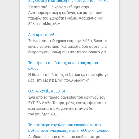
Συγκλονίζει η κατάθεση της συζύγου του Γκιόλια
Έπειτα από 3,5 χρόνια κλήθηκε στην
Αντιτρομοκρατική η σύζυγος και μητέρα των
παιδιών του Σωκράτη Γκιόλια, Αδαμαντία, και
δήλωσε: «Μας έλεγ...
Aιέν αριστεύειν!
Σε ένα από τα Ομηρικά έπη, την Ιλιάδα, δύναται
κανείς να εντοπίσει (και μάλιστα δύο φορές) μια
έκφραση-συμβουλή που αποτέλεσε ιδανικό για...
Το πείραμα του βατράχου που μας αφορά
όλους...
Η θεωρία του βατράχου λες και έχει επινοηθεί για
μας. Την ξέρετε; Είναι πολύ διδακτική.
U.S.A. καλεί...ALEXIS!
Ένα από τα πρώτα ραντεβού του αρχηγού του
ΣΥΡΙΖΑ Αλέξη Τσίπρα, μόλις επέστρεψε από τα
ιερά χώματα της Αργεντινής ήταν να δει
τον Δημήτρη Αβ...
Το τελειότερο εργαλείο που επινόησε ποτε ο
ανθρώπινος εγκέφαλος, είναι η Ελληνική γλώσσα.
Διαδυκτιακοί μου φίλοι, που υιοθετίσατε με