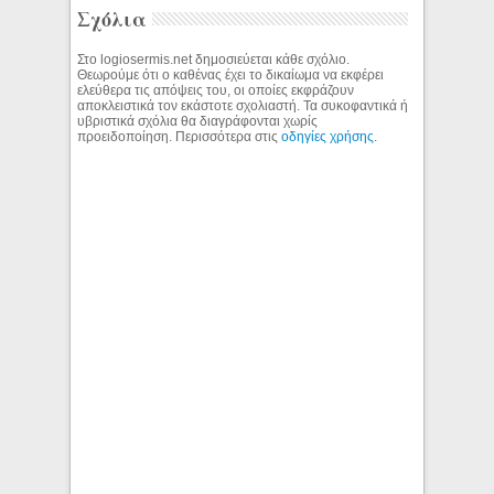
Σχόλια
Στο logiosermis.net δημοσιεύεται κάθε σχόλιο.
Θεωρούμε ότι ο καθένας έχει το δικαίωμα να εκφέρει
ελεύθερα τις απόψεις του, οι οποίες εκφράζουν
αποκλειστικά τον εκάστοτε σχολιαστή. Τα συκοφαντικά ή
υβριστικά σχόλια θα διαγράφονται χωρίς
προειδοποίηση. Περισσότερα στις
οδηγίες χρήσης
.