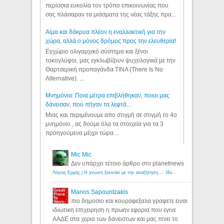
περίσσια ευκολία τον τρόπο επικοινωνίας που
σας πλάσαραν τα μιάσματα της νέας τάξης πρα...
Αίμα και δάκρυα πλέον η εναλλακτική για την
χώρα, αλλά ο μόνος δρόμος προς την ελευθερία!
Εγχώριο ολιγαρχικό σύστημα και ξένοι
τοκογλύφοι, μας εγκλωβίζουν ψυχολογικά με την
Θαρτσερική προπαγάνδα TINA (There Is No
Alternative). ...
Μνημόνια: Ποια μέτρα επιβλήθηκαν, ποιοι μας
δάνεισαν, πού πήγαν τα λεφτά...
Μιας και περιμένουμε απο στιγμή σε στιγμή το 4ο
μνημόνιο , ας δούμε όλα τα στοιχεία για τα 3
προηγούμενα μέχρι τώρα...
Mic Mic
Δεν υπάρχει τέτοιο άρθρο στο planetnews
Λόγιος Ερμής | Η γνώση ξεκινάει με την αναζήτηση...: Ιδού οι 18 που χρωστούν 11 δις ευρώ!
Manos Sapountzakis
πιο δημοσιο και κουραφεξαλα γραφετε ειναι
ιδιωτικη επιχειρηση η πρωην εφορια που εγινε
ΑΑΔΕ στα χερια των δανειστων και μας πινει το