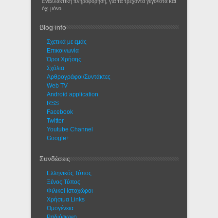
Εναλλακτική πληροφόρηση, για τα τρέχοντα γεγονότα και
όχι μόνο...
Blog info
Σχετικά με εμάς
Eπικοινωνία
Όροι Χρήσης
Σχόλια
Αρθρογράφοι/Συντάκτες
Web TV
Android application
RSS
Facebook
Twitter
Youtube Channel
Google+
Συνδέσεις
Ελληνικός Τύπος
Ξένος Τύπος
Φιλικοί Ιστοχώροι
Χρήσιμα Links
Ομογένεια
Ραδιόφωνο