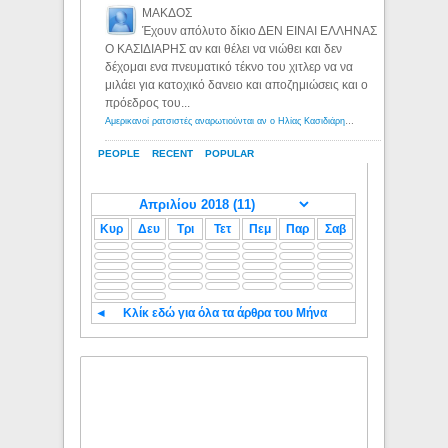
ΜΑΚΔΟΣ
Έχουν απόλυτο δίκιο ΔΕΝ ΕΙΝΑΙ ΕΛΛΗΝΑΣ
Ο ΚΑΣΙΔΙΑΡΗΣ αν και θέλει να νιώθει και δεν
δέχομαι ενα πνευματικό τέκνο του χιτλερ να να
μιλάει για κατοχικό δανειο και αποζημιώσεις και ο
πρόεδρος του...
Αμερικανοί ρατσιστές αναρωτιούνται αν ο Ηλίας Κασιδιάρης ανήκει στη λευκή φυλή... - Λόγιος Ερμής
PEOPLE
RECENT
POPULAR
Κυρ
Δευ
Τρι
Τετ
Πεμ
Παρ
Σαβ
◄
Κλίκ εδώ για όλα τα άρθρα του Μήνα