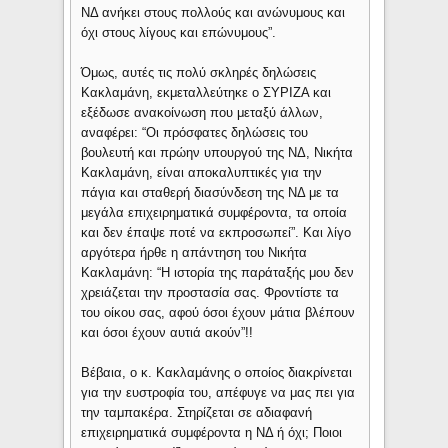
ΝΔ ανήκει στους πολλούς και ανώνυμους και
όχι στους λίγους και επώνυμους”.
Όμως, αυτές τις πολύ σκληρές δηλώσεις
Κακλαμάνη, εκμεταλλεύτηκε ο ΣΥΡΙΖΑ και
εξέδωσε ανακοίνωση που μεταξύ άλλων,
αναφέρει: “Οι πρόσφατες δηλώσεις του
βουλευτή και πρώην υπουργού της ΝΔ, Νικήτα
Κακλαμάνη, είναι αποκαλυπτικές για την
πάγια και σταθερή διασύνδεση της ΝΔ με τα
μεγάλα επιχειρηματικά συμφέροντα, τα οποία
και δεν έπαψε ποτέ να εκπροσωπεί”. Και λίγο
αργότερα ήρθε η απάντηση του Νικήτα
Κακλαμάνη: “Η ιστορία της παράταξής μου δεν
χρειάζεται την προστασία σας. Φροντίστε τα
του οίκου σας, αφού όσοι έχουν μάτια βλέπουν
και όσοι έχουν αυτιά ακούν”!!
Βέβαια, ο κ. Κακλαμάνης ο οποίος διακρίνεται
για την ευστροφία του, απέφυγε να μας πει για
την ταμπακέρα. Στηρίζεται σε αδιαφανή
επιχειρηματικά συμφέροντα η ΝΔ ή όχι; Ποιοι