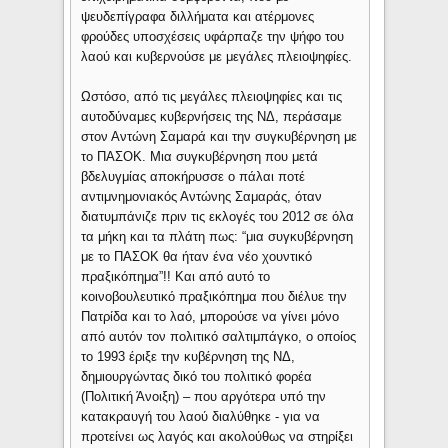
ψευδεπίγραφα διλλήματα και ατέρμονες
φρούδες υποσχέσεις υφάρπαζε την ψήφο του
λαού και κυβερνούσε με μεγάλες πλειοψηφίες.
Ωστόσο, από τις μεγάλες πλειοψηφίες και τις
αυτοδύναμες κυβερνήσεις της ΝΔ, περάσαμε
στον Αντώνη Σαμαρά και την συγκυβέρνηση με
το ΠΑΣΟΚ. Μια συγκυβέρνηση που μετά
βδελυγμίας αποκήρυσσε ο πάλαι ποτέ
αντιμνημονιακός Αντώνης Σαμαράς, όταν
διατυμπάνιζε πριν τις εκλογές του 2012 σε όλα
τα μήκη και τα πλάτη πως: “μια συγκυβέρνηση
με το ΠΑΣΟΚ θα ήταν ένα νέο χουντικό
πραξικόπημα”!! Και από αυτό το
κοινοβουλευτικό πραξικόπημα που διέλυε την
Πατρίδα και το λαό, μπορούσε να γίνει μόνο
από αυτόν τον πολιτικό σαλτιμπάγκο, ο οποίος
το 1993 έριξε την κυβέρνηση της ΝΔ,
δημιουργώντας δικό του πολιτικό φορέα
(Πολιτική Άνοιξη) – που αργότερα υπό την
κατακραυγή του λαού διαλύθηκε - για να
προτείνει ως λαγός και ακολούθως να στηρίξει