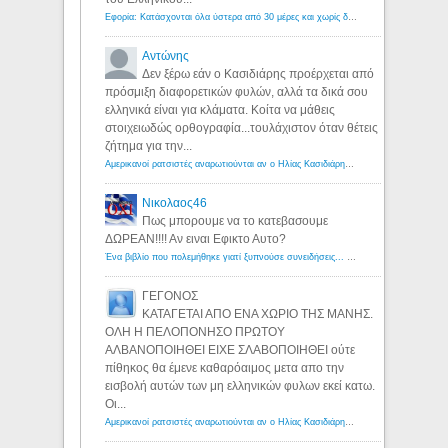
Εφορία: Κατάσχονται όλα ύστερα από 30 μέρες και χωρίς δικαστικές αποφάσεις - Λόγιος Ερμής
Αντώνης
Δεν ξέρω εάν ο Κασιδιάρης προέρχεται από
πρόσμιξη διαφορετικών φυλών, αλλά τα δικά σου
ελληνικά είναι για κλάματα. Κοίτα να μάθεις
στοιχειωδώς ορθογραφία...τουλάχιστον όταν θέτεις
ζήτημα για την...
Αμερικανοί ρατσιστές αναρωτιούνται αν ο Ηλίας Κασιδιάρης ανήκει στη λευκή φυλή... - Λόγιος Ερμής
Νικολαος46
Πως μπορουμε να το κατεβασουμε
ΔΩΡΕΑΝ!!!! Αν ειναι Εφικτο Αυτο?
Ένα βιβλίο που πολεμήθηκε γιατί ξυπνούσε συνειδήσεις... - Λόγιος Ερμής | Η γνώση ξεκινάει με την αναζήτηση...
ΓΕΓΟΝΟΣ
ΚΑΤΑΓΕΤΑΙ ΑΠΟ ΕΝΑ ΧΩΡΙΟ ΤΗΣ ΜΑΝΗΣ.
ΟΛΗ Η ΠΕΛΟΠΟΝΗΣΟ ΠΡΩΤΟΥ
ΑΛΒΑΝΟΠΟΙΗΘΕΙ ΕΙΧΕ ΣΛΑΒΟΠΟΙΗΘΕΙ ούτε
πίθηκος θα έμενε καθαρόαιμος μετα απο την
εισβολή αυτών των μη ελληνικών φυλων εκεί κατω.
Οι...
Αμερικανοί ρατσιστές αναρωτιούνται αν ο Ηλίας Κασιδιάρης ανήκει στη λευκή φυλή... - Λόγιος Ερμής