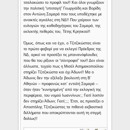
τσαλακώσει το προφίλ του!! Και όλοι γνωρίζουν
την πολιτική “υποταγή” Γεωργιάδη και Βορίδη
στον Αντώνη Σαμαρά που τους υποδέχτηκε με
ανοικτές αγκάλες στη ΝΔ!! Που χαίρουν των
ευλογιών της καθοδηγήτριας του Σαμαρά, της
εκλεκτής πεθεράς του, Τέτης Κρητικού!!
Όμως, όπως και να έχει, ο Τζιτζικώστας είναι
το πρώτο φαβορί για να εκλεγεί Πρόεδρος της
ΝΔ, αρκεί να προσέξει τις μπανανόφλουδες
που θα του ρίξουν οι “σύντροφοί” του!! Δεν είναι
άλλωστε, τυχαίο πως η Μισέλ Ασημακοπούλου
στηρίζει Τζιτζικώστα και όχι Άδωνι!! Μα ο
Άδωνις δεν την εξέλεξε βουλευτή στη Β΄
Αθηνών – προφανώς κατ΄ εντολή Σαμαρά –
όταν ήταν “κυνηγημένη” από την εκλογική της
περιφέρεια, του νομού Ιωαννίνων;; Γιατί λοιπόν
δεν στηρίζει Άδωνι; Γιατί;;;; Έτσι, ας προσέξει ο
Αποστόλης Τζιτζικώστας τα πιθανά εκβιαστικά
διλλήματα που αποκρύπτονται αυτή τη στιγμή
δολίως!!