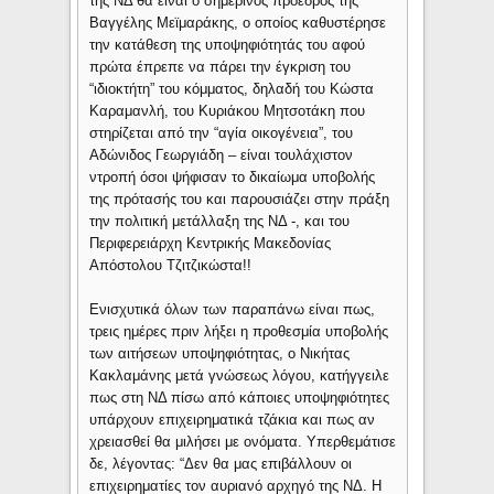
της ΝΔ θα είναι ο σημερινός πρόεδρός της
Βαγγέλης Μεϊμαράκης, ο οποίος καθυστέρησε
την κατάθεση της υποψηφιότητάς του αφού
πρώτα έπρεπε να πάρει την έγκριση του
“ιδιοκτήτη” του κόμματος, δηλαδή του Κώστα
Καραμανλή, του Κυριάκου Μητσοτάκη που
στηρίζεται από την “αγία οικογένεια”, του
Αδώνιδος Γεωργιάδη – είναι τουλάχιστον
ντροπή όσοι ψήφισαν το δικαίωμα υποβολής
της πρότασής του και παρουσιάζει στην πράξη
την πολιτική μετάλλαξη της ΝΔ -, και του
Περιφερειάρχη Κεντρικής Μακεδονίας
Απόστολου Τζιτζικώστα!!
Ενισχυτικά όλων των παραπάνω είναι πως,
τρεις ημέρες πριν λήξει η προθεσμία υποβολής
των αιτήσεων υποψηφιότητας, ο Νικήτας
Κακλαμάνης μετά γνώσεως λόγου, κατήγγειλε
πως στη ΝΔ πίσω από κάποιες υποψηφιότητες
υπάρχουν επιχειρηματικά τζάκια και πως αν
χρειασθεί θα μιλήσει με ονόματα. Υπερθεμάτισε
δε, λέγοντας: “Δεν θα μας επιβάλλουν οι
επιχειρηματίες τον αυριανό αρχηγό της ΝΔ. Η