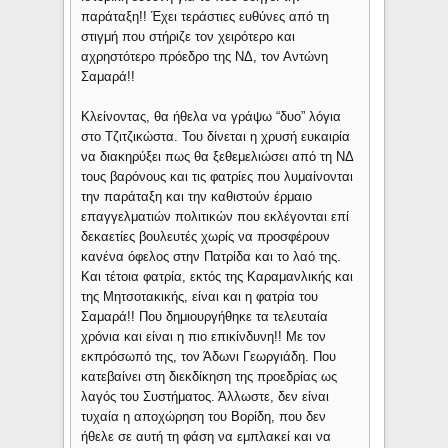
παράταξη!! Έχει τεράστιες ευθύνες από τη
στιγμή που στήριζε τον χειρότερο και
αχρηστότερο πρόεδρο της ΝΔ, τον Αντώνη
Σαμαρά!!
Κλείνοντας, θα ήθελα να γράψω “δυο” λόγια
στο Τζιτζικώστα. Του δίνεται η χρυσή ευκαιρία
να διακηρύξει πως θα ξεθεμελιώσει από τη ΝΔ
τους βαρόνους και τις φατρίες που λυμαίνονται
την παράταξη και την καθιστούν έρμαιο
επαγγελματιών πολιτικών που εκλέγονται επί
δεκαετίες βουλευτές χωρίς να προσφέρουν
κανένα όφελος στην Πατρίδα και το λαό της.
Και τέτοια φατρία, εκτός της Καραμανλικής και
της Μητσοτακικής, είναι και η φατρία του
Σαμαρά!! Που δημιουργήθηκε τα τελευταία
χρόνια και είναι η πιο επικίνδυνη!! Με τον
εκπρόσωπό της, τον Άδωνι Γεωργιάδη. Που
κατεβαίνει στη διεκδίκηση της προεδρίας ως
λαγός του Συστήματος. Άλλωστε, δεν είναι
τυχαία η αποχώρηση του Βορίδη, που δεν
ήθελε σε αυτή τη φάση να εμπλακεί και να