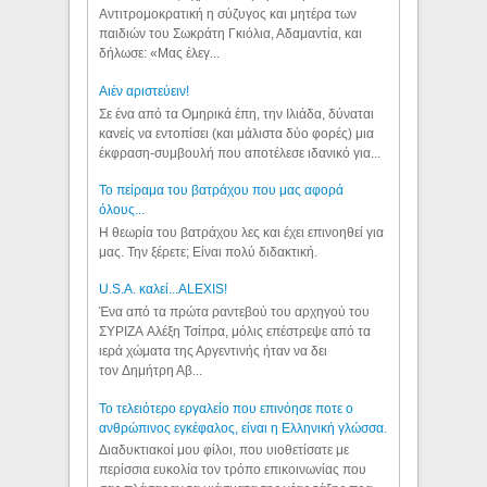
Αντιτρομοκρατική η σύζυγος και μητέρα των
παιδιών του Σωκράτη Γκιόλια, Αδαμαντία, και
δήλωσε: «Μας έλεγ...
Aιέν αριστεύειν!
Σε ένα από τα Ομηρικά έπη, την Ιλιάδα, δύναται
κανείς να εντοπίσει (και μάλιστα δύο φορές) μια
έκφραση-συμβουλή που αποτέλεσε ιδανικό για...
Το πείραμα του βατράχου που μας αφορά
όλους...
Η θεωρία του βατράχου λες και έχει επινοηθεί για
μας. Την ξέρετε; Είναι πολύ διδακτική.
U.S.A. καλεί...ALEXIS!
Ένα από τα πρώτα ραντεβού του αρχηγού του
ΣΥΡΙΖΑ Αλέξη Τσίπρα, μόλις επέστρεψε από τα
ιερά χώματα της Αργεντινής ήταν να δει
τον Δημήτρη Αβ...
Το τελειότερο εργαλείο που επινόησε ποτε ο
ανθρώπινος εγκέφαλος, είναι η Ελληνική γλώσσα.
Διαδυκτιακοί μου φίλοι, που υιοθετίσατε με
περίσσια ευκολία τον τρόπο επικοινωνίας που