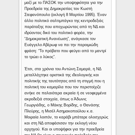
μαζί με το ΠΑΣΟΚ την υποψηφιότητα για την
Προεδρεία της Δημοκρατίας τον Κωστή
Στεφανόπουλο (εκλογή 8 Μαρτίου 1995). Έναν
άλλο πολιτικό σαλτιμπάγκο της κεντροδεξιάς
παράταξης που αποχωρώντας από τη ΝΔ και
ιδρύοντας δικό του πολιτικό φορέα, την
“Δημοκρατική Ανανέωση”, ανάγκασε τον
Ευάγγελο Αβέρωφ να πει την παροιμιώδη
φράση: “Το πρόβατο που φεύγει από το μαντρί
το τρώει ο λύκος”.
Έτσι, στα χρόνια του Αντώνη Σαμαρά, η ΝΔ
μεταλλάχτηκε οριστικά της ιδεολογικής και
πολιτικής της ταυτότητας από τη στιγμή που η
πολιτική του καμαρίλα που τον περιστοίχιζε
ανήκε σε παλαιότερα ακραία ή σε νεοφερμένα
ακροδεξιά στοιχεία, όπως ο Άδωνις
Γεωργιάδης, ο Μάκης Βορίδης, ο Θανάσης
Πλεύρης, η Μισέλ Ασημακοπούλου κ.α.
Μοιραία λοιπόν, το καράβι μπάταρε ολοσχερώς
και στη ΝΔ αποφάσισαν την εκλογή νέου
αρχηγού. Και οι υποψήφιοι για την προεδρεία