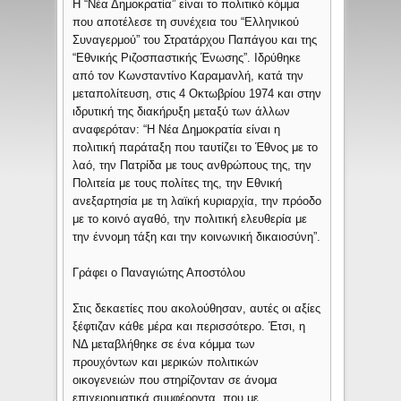
Η “Νέα Δημοκρατία” είναι το πολιτικό κόμμα
που αποτέλεσε τη συνέχεια του “Ελληνικού
Συναγερμού” του Στρατάρχου Παπάγου και της
“Εθνικής Ριζοσπαστικής Ένωσης”. Ιδρύθηκε
από τον Κωνσταντίνο Καραμανλή, κατά την
μεταπολίτευση, στις 4 Οκτωβρίου 1974 και στην
ιδρυτική της διακήρυξη μεταξύ των άλλων
αναφερόταν: “Η Νέα Δημοκρατία είναι η
πολιτική παράταξη που ταυτίζει το Έθνος με το
λαό, την Πατρίδα με τους ανθρώπους της, την
Πολιτεία με τους πολίτες της, την Εθνική
ανεξαρτησία με τη λαϊκή κυριαρχία, την πρόοδο
με το κοινό αγαθό, την πολιτική ελευθερία με
την έννομη τάξη και την κοινωνική δικαιοσύνη”.
Γράφει ο Παναγιώτης Αποστόλου
Στις δεκαετίες που ακολούθησαν, αυτές οι αξίες
ξέφτιζαν κάθε μέρα και περισσότερο. Έτσι, η
ΝΔ μεταβλήθηκε σε ένα κόμμα των
προυχόντων και μερικών πολιτικών
οικογενειών που στηρίζονταν σε άνομα
επιχειρηματικά συμφέροντα, που με