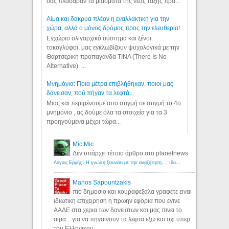
σας πλάσαραν τα μιάσματα της νέας τάξης πρα...
Αίμα και δάκρυα πλέον η εναλλακτική για την
χώρα, αλλά ο μόνος δρόμος προς την ελευθερία!
Εγχώριο ολιγαρχικό σύστημα και ξένοι
τοκογλύφοι, μας εγκλωβίζουν ψυχολογικά με την
Θαρτσερική προπαγάνδα TINA (There Is No
Alternative). ...
Μνημόνια: Ποια μέτρα επιβλήθηκαν, ποιοι μας
δάνεισαν, πού πήγαν τα λεφτά...
Μιας και περιμένουμε απο στιγμή σε στιγμή το 4ο
μνημόνιο , ας δούμε όλα τα στοιχεία για τα 3
προηγούμενα μέχρι τώρα...
Mic Mic
Δεν υπάρχει τέτοιο άρθρο στο planetnews
Λόγιος Ερμής | Η γνώση ξεκινάει με την αναζήτηση...: Ιδού οι 18 που χρωστούν 11 δις ευρώ!
Manos Sapountzakis
πιο δημοσιο και κουραφεξαλα γραφετε ειναι
ιδιωτικη επιχειρηση η πρωην εφορια που εγινε
ΑΑΔΕ στα χερια των δανειστων και μας πινει το
αιμα... για να πηγαινουν τα λεφτα εξω και οχι υπερ
του Ελληνικου...