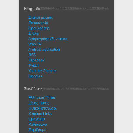
Blog info
Σχετικά με εμάς
Eπικοινωνία
Όροι Χρήσης
Σχόλια
Αρθρογράφοι/Συντάκτες
Web TV
Android application
RSS
Facebook
Twitter
Youtube Channel
Google+
Συνδέσεις
Ελληνικός Τύπος
Ξένος Τύπος
Φιλικοί Ιστοχώροι
Χρήσιμα Links
Ομογένεια
Ραδιόφωνο
Στηρίζουμε