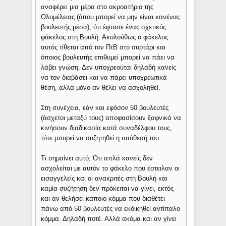
αναφέρει μια μέρα στο ακροατήριο της
Ολομέλειας (όπου μπορεί να μην είναι κανένας
βουλευτής μέσα), ότι έφτασε ένας σχετικός
φάκελος στη Βουλή. Ακολούθως ο φάκελος
αυτός τίθεται από τον ΠτΒ στο συρτάρι και
όποιος βουλευτής επιθυμεί μπορεί να πάει να
λάβει γνώση. Δεν υποχρεούται δηλαδή κανείς
να τον διαβάσει και να πάρει υποχρεωτικά
θέση, αλλά μόνο αν θέλει να ασχοληθεί.
Στη συνέχεια, εάν και εφόσον 50 βουλευτές
(άσχετοι μεταξύ τους) αποφασίσουν ξαφνικά να
κινήσουν διαδικασία κατά συναδέλφου τους,
τότε μπορεί να συζητηθεί η υπόθεσή του.
Τι σημαίνει αυτό; Ότι απλά κανείς δεν
ασχολείται με αυτόν το φάκελο που έστειλαν οι
εισαγγελείς και οι ανακριτές στη Βουλή και
καμία συζήτηση δεν πρόκειται να γίνει, εκτός
και αν θελήσει κάποιο κόμμα που διαθέτει
πάνω από 50 βουλευτές να εκδικηθεί αντίπαλο
κόμμα. Δηλαδή ποτέ. Αλλά ακόμα και αν γίνει