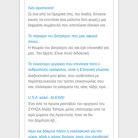
Aιέν αριστεύειν!
Σε ένα από τα Ομηρικά έπη, την Ιλιάδα, δύναται
κανείς να εντοπίσει (και μάλιστα δύο φορές) μια
έκφραση-συμβουλή που αποτέλεσε ιδανικό για...
Το πείραμα του βατράχου που μας αφορά
όλους...
Η θεωρία του βατράχου λες και έχει επινοηθεί για
μας. Την ξέρετε; Είναι πολύ διδακτική.
Το τελειότερο εργαλείο που επινόησε ποτε ο
ανθρώπινος εγκέφαλος, είναι η Ελληνική γλώσσα.
Διαδυκτιακοί μου φίλοι, που υιοθετίσατε με
περίσσια ευκολία τον τρόπο επικοινωνίας που
σας πλάσαραν τα μιάσματα της νέας τάξης πρα...
U.S.A. καλεί...ALEXIS!
Ένα από τα πρώτα ραντεβού του αρχηγού του
ΣΥΡΙΖΑ Αλέξη Τσίπρα, μόλις επέστρεψε από τα
ιερά χώματα της Αργεντινής ήταν να δει
τον Δημήτρη Αβ...
Αίμα και δάκρυα πλέον η εναλλακτική για την
χώρα, αλλά ο μόνος δρόμος προς την ελευθερία!