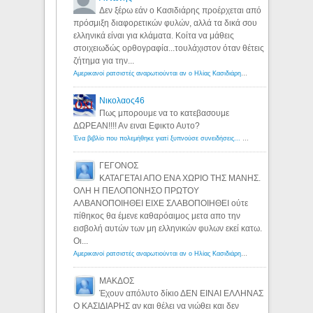
Δεν ξέρω εάν ο Κασιδιάρης προέρχεται από
πρόσμιξη διαφορετικών φυλών, αλλά τα δικά σου
ελληνικά είναι για κλάματα. Κοίτα να μάθεις
στοιχειωδώς ορθογραφία...τουλάχιστον όταν θέτεις
ζήτημα για την...
Αμερικανοί ρατσιστές αναρωτιούνται αν ο Ηλίας Κασιδιάρης ανήκει στη λευκή φυλή... - Λόγιος Ερμής
Νικολαος46
Πως μπορουμε να το κατεβασουμε
ΔΩΡΕΑΝ!!!! Αν ειναι Εφικτο Αυτο?
Ένα βιβλίο που πολεμήθηκε γιατί ξυπνούσε συνειδήσεις... - Λόγιος Ερμής | Η γνώση ξεκινάει με την αναζήτηση...
ΓΕΓΟΝΟΣ
ΚΑΤΑΓΕΤΑΙ ΑΠΟ ΕΝΑ ΧΩΡΙΟ ΤΗΣ ΜΑΝΗΣ.
ΟΛΗ Η ΠΕΛΟΠΟΝΗΣΟ ΠΡΩΤΟΥ
ΑΛΒΑΝΟΠΟΙΗΘΕΙ ΕΙΧΕ ΣΛΑΒΟΠΟΙΗΘΕΙ ούτε
πίθηκος θα έμενε καθαρόαιμος μετα απο την
εισβολή αυτών των μη ελληνικών φυλων εκεί κατω.
Οι...
Αμερικανοί ρατσιστές αναρωτιούνται αν ο Ηλίας Κασιδιάρης ανήκει στη λευκή φυλή... - Λόγιος Ερμής
ΜΑΚΔΟΣ
Έχουν απόλυτο δίκιο ΔΕΝ ΕΙΝΑΙ ΕΛΛΗΝΑΣ
Ο ΚΑΣΙΔΙΑΡΗΣ αν και θέλει να νιώθει και δεν