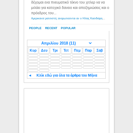
δέχομαι ενα πνευματικό τέκνο του χιτλερ να να
μιλάει για κατοχικό δανειο και αποζημιώσεις και ο
πρόεδρος του...
Αμερικανοί ρατσιστές αναρωτιούνται αν ο Ηλίας Κασιδιάρης ανήκει στη λευκή φυλή... - Λόγιος Ερμής
PEOPLE
RECENT
POPULAR
Κυρ
Δευ
Τρι
Τετ
Πεμ
Παρ
Σαβ
◄
Κλίκ εδώ για όλα τα άρθρα του Μήνα