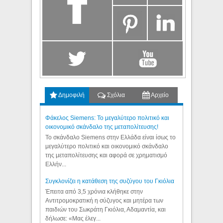
Δημοφιλή
Σχόλια
Αρχείο
Φάκελος Siemens: Το μεγαλύτερο πολιτικό και
οικονομικό σκάνδαλο της μεταπολίτευσης!
Το σκάνδαλο Siemens στην Ελλάδα είναι ίσως το
μεγαλύτερο πολιτικό και οικονομικό σκάνδαλο
της μεταπολίτευσης και αφορά σε χρηματισμό
Ελλήν...
Συγκλονίζει η κατάθεση της συζύγου του Γκιόλια
Έπειτα από 3,5 χρόνια κλήθηκε στην
Αντιτρομοκρατική η σύζυγος και μητέρα των
παιδιών του Σωκράτη Γκιόλια, Αδαμαντία, και
δήλωσε: «Μας έλεγ...