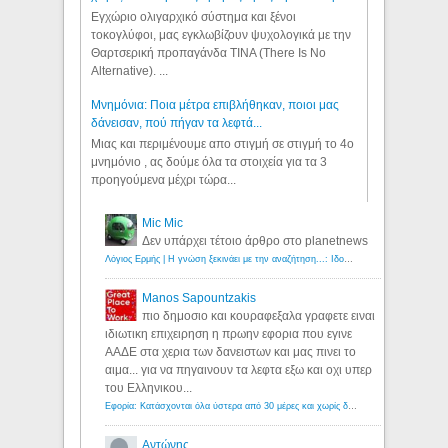
Εγχώριο ολιγαρχικό σύστημα και ξένοι
τοκογλύφοι, μας εγκλωβίζουν ψυχολογικά με την
Θαρτσερική προπαγάνδα TINA (There Is No
Alternative). ...
Μνημόνια: Ποια μέτρα επιβλήθηκαν, ποιοι μας
δάνεισαν, πού πήγαν τα λεφτά...
Μιας και περιμένουμε απο στιγμή σε στιγμή το 4ο
μνημόνιο , ας δούμε όλα τα στοιχεία για τα 3
προηγούμενα μέχρι τώρα...
Mic Mic
Δεν υπάρχει τέτοιο άρθρο στο planetnews
Λόγιος Ερμής | Η γνώση ξεκινάει με την αναζήτηση...: Ιδού οι 18 που χρωστούν 11 δις ευρώ!
Manos Sapountzakis
πιο δημοσιο και κουραφεξαλα γραφετε ειναι
ιδιωτικη επιχειρηση η πρωην εφορια που εγινε
ΑΑΔΕ στα χερια των δανειστων και μας πινει το
αιμα... για να πηγαινουν τα λεφτα εξω και οχι υπερ
του Ελληνικου...
Εφορία: Κατάσχονται όλα ύστερα από 30 μέρες και χωρίς δικαστικές αποφάσεις - Λόγιος Ερμής
Αντώνης