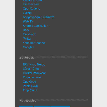
Σχετικά με εμάς
Eπικοινωνία
Όροι Χρήσης
Σχόλια
Αρθρογράφοι/Συντάκτες
Web TV
Android application
RSS
Facebook
Twitter
Youtube Channel
Google+
Συνδέσεις
Ελληνικός Τύπος
Ξένος Τύπος
Φιλικοί Ιστοχώροι
Χρήσιμα Links
Ομογένεια
Ραδιόφωνο
Στηρίζουμε
Κατηγορίες