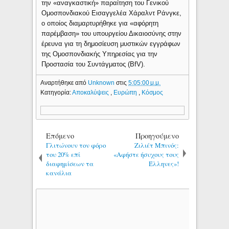
την «αναγκαστική» παραίτηση του Γενικού
Ομοσπονδιακού Εισαγγελέα Χάραλντ Ράνγκε,
ο οποίος διαμαρτυρήθηκε για «αφόρητη
παρέμβαση» του υπουργείου Δικαιοσύνης στην
έρευνα για τη δημοσίευση μυστικών εγγράφων
της Ομοσπονδιακής Υπηρεσίας για την
Προστασία του Συντάγματος (BfV).
Αναρτήθηκε από
Unknown
στις
5:05:00 μ.μ.
Κατηγορία:
Αποκαλύψεις
,
Ευρώπη
,
Κόσμος
Επόμενο
Προηγούμενο
Γλιτώνουν τον φόρο
Ζιλιέτ Μπινός:
του 20% επί
«Αφήστε ήσυχους τους
διαφημίσεων τα
Έλληνες»!
κανάλια