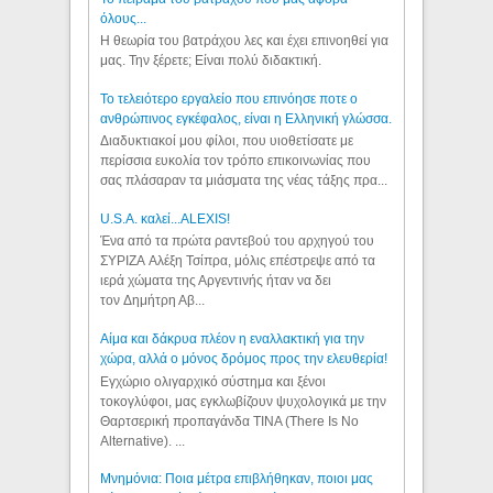
όλους...
Η θεωρία του βατράχου λες και έχει επινοηθεί για
μας. Την ξέρετε; Είναι πολύ διδακτική.
Το τελειότερο εργαλείο που επινόησε ποτε ο
ανθρώπινος εγκέφαλος, είναι η Ελληνική γλώσσα.
Διαδυκτιακοί μου φίλοι, που υιοθετίσατε με
περίσσια ευκολία τον τρόπο επικοινωνίας που
σας πλάσαραν τα μιάσματα της νέας τάξης πρα...
U.S.A. καλεί...ALEXIS!
Ένα από τα πρώτα ραντεβού του αρχηγού του
ΣΥΡΙΖΑ Αλέξη Τσίπρα, μόλις επέστρεψε από τα
ιερά χώματα της Αργεντινής ήταν να δει
τον Δημήτρη Αβ...
Αίμα και δάκρυα πλέον η εναλλακτική για την
χώρα, αλλά ο μόνος δρόμος προς την ελευθερία!
Εγχώριο ολιγαρχικό σύστημα και ξένοι
τοκογλύφοι, μας εγκλωβίζουν ψυχολογικά με την
Θαρτσερική προπαγάνδα TINA (There Is No
Alternative). ...
Μνημόνια: Ποια μέτρα επιβλήθηκαν, ποιοι μας