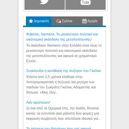
Δημοφιλή
Σχόλια
Αρχείο
Φάκελος Siemens: Το μεγαλύτερο πολιτικό και
οικονομικό σκάνδαλο της μεταπολίτευσης!
Το σκάνδαλο Siemens στην Ελλάδα είναι ίσως το
μεγαλύτερο πολιτικό και οικονομικό σκάνδαλο
της μεταπολίτευσης και αφορά σε χρηματισμό
Ελλήν...
Συγκλονίζει η κατάθεση της συζύγου του Γκιόλια
Έπειτα από 3,5 χρόνια κλήθηκε στην
Αντιτρομοκρατική η σύζυγος και μητέρα των
παιδιών του Σωκράτη Γκιόλια, Αδαμαντία, και
δήλωσε: «Μας έλεγ...
Aιέν αριστεύειν!
Σε ένα από τα Ομηρικά έπη, την Ιλιάδα, δύναται
κανείς να εντοπίσει (και μάλιστα δύο φορές) μια
έκφραση-συμβουλή που αποτέλεσε ιδανικό για...
Το πείραμα του βατράχου που μας αφορά