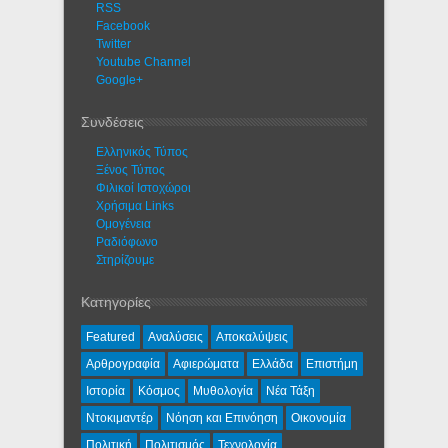
RSS
Facebook
Twitter
Youtube Channel
Google+
Συνδέσεις
Ελληνικός Τύπος
Ξένος Τύπος
Φιλικοί Ιστοχώροι
Χρήσιμα Links
Ομογένεια
Ραδιόφωνο
Στηρίζουμε
Κατηγορίες
Featured
Αναλύσεις
Αποκαλύψεις
Αρθρογραφία
Αφιερώματα
Ελλάδα
Επιστήμη
Ιστορία
Κόσμος
Μυθολογία
Νέα Τάξη
Ντοκιμαντέρ
Νόηση και Επινόηση
Οικονομία
Πολιτική
Πολιτισμός
Τεχνολογία