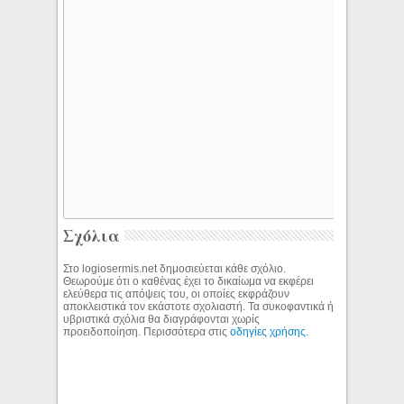
Σχόλια
Στο logiosermis.net δημοσιεύεται κάθε σχόλιο.
Θεωρούμε ότι ο καθένας έχει το δικαίωμα να εκφέρει
ελεύθερα τις απόψεις του, οι οποίες εκφράζουν
αποκλειστικά τον εκάστοτε σχολιαστή. Τα συκοφαντικά ή
υβριστικά σχόλια θα διαγράφονται χωρίς
προειδοποίηση. Περισσότερα στις
οδηγίες χρήσης
.