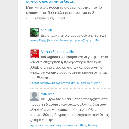
δάνεισαν, πού πήγαν τα λεφτά...
Μιας και περιμένουμε απο στιγμή σε στιγμή το 4ο
μνημόνιο , ας δούμε όλα τα στοιχεία για τα 3
προηγούμενα μέχρι τώρα...
Mic Mic
Δεν υπάρχει τέτοιο άρθρο στο planetnews
Λόγιος Ερμής | Η γνώση ξεκινάει με την αναζήτηση...: Ιδού οι 18 που χρωστούν 11 δις ευρώ!
Manos Sapountzakis
πιο δημοσιο και κουραφεξαλα γραφετε ειναι
ιδιωτικη επιχειρηση η πρωην εφορια που εγινε
ΑΑΔΕ στα χερια των δανειστων και μας πινει το
αιμα... για να πηγαινουν τα λεφτα εξω και οχι υπερ
του Ελληνικου...
Εφορία: Κατάσχονται όλα ύστερα από 30 μέρες και χωρίς δικαστικές αποφάσεις - Λόγιος Ερμής
Αντώνης
Δεν ξέρω εάν ο Κασιδιάρης προέρχεται από
πρόσμιξη διαφορετικών φυλών, αλλά τα δικά σου
ελληνικά είναι για κλάματα. Κοίτα να μάθεις
στοιχειωδώς ορθογραφία...τουλάχιστον όταν θέτεις
ζήτημα για την...
Αμερικανοί ρατσιστές αναρωτιούνται αν ο Ηλίας Κασιδιάρης ανήκει στη λευκή φυλή... - Λόγιος Ερμής