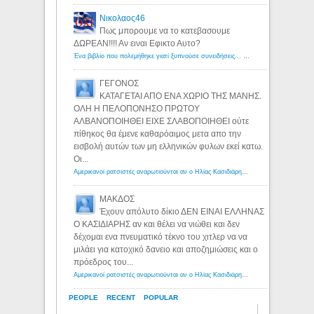
Νικολαος46
Πως μπορουμε να το κατεβασουμε
ΔΩΡΕΑΝ!!!! Αν ειναι Εφικτο Αυτο?
Ένα βιβλίο που πολεμήθηκε γιατί ξυπνούσε συνειδήσεις... - Λόγιος Ερμής | Η γνώση ξεκινάει με την αναζήτηση...
ΓΕΓΟΝΟΣ
ΚΑΤΑΓΕΤΑΙ ΑΠΟ ΕΝΑ ΧΩΡΙΟ ΤΗΣ ΜΑΝΗΣ.
ΟΛΗ Η ΠΕΛΟΠΟΝΗΣΟ ΠΡΩΤΟΥ
ΑΛΒΑΝΟΠΟΙΗΘΕΙ ΕΙΧΕ ΣΛΑΒΟΠΟΙΗΘΕΙ ούτε
πίθηκος θα έμενε καθαρόαιμος μετα απο την
εισβολή αυτών των μη ελληνικών φυλων εκεί κατω.
Οι...
Αμερικανοί ρατσιστές αναρωτιούνται αν ο Ηλίας Κασιδιάρης ανήκει στη λευκή φυλή... - Λόγιος Ερμής
ΜΑΚΔΟΣ
Έχουν απόλυτο δίκιο ΔΕΝ ΕΙΝΑΙ ΕΛΛΗΝΑΣ
Ο ΚΑΣΙΔΙΑΡΗΣ αν και θέλει να νιώθει και δεν
δέχομαι ενα πνευματικό τέκνο του χιτλερ να να
μιλάει για κατοχικό δανειο και αποζημιώσεις και ο
πρόεδρος του...
Αμερικανοί ρατσιστές αναρωτιούνται αν ο Ηλίας Κασιδιάρης ανήκει στη λευκή φυλή... - Λόγιος Ερμής
PEOPLE
RECENT
POPULAR