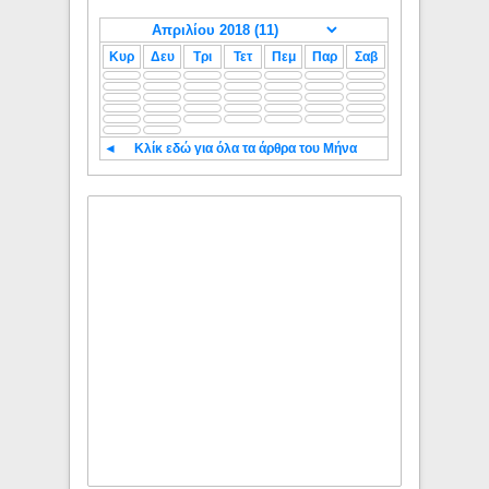
Κυρ
Δευ
Τρι
Τετ
Πεμ
Παρ
Σαβ
◄
Κλίκ εδώ για όλα τα άρθρα του Μήνα