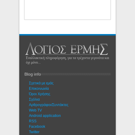
Εναλλακτική πληροφόρηση, για τα τρέχοντα γεγονότα και
όχι μόνο...
Blog info
Σχετικά με εμάς
Eπικοινωνία
Όροι Χρήσης
Σχόλια
Αρθρογράφοι/Συντάκτες
Web TV
Android application
RSS
Facebook
Twitter