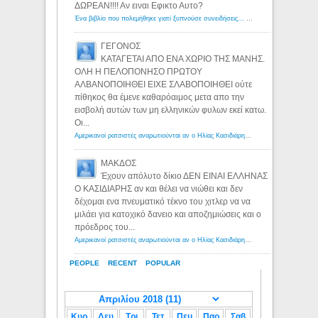
ΔΩΡΕΑΝ!!!! Αν ειναι Εφικτο Αυτο?
Ένα βιβλίο που πολεμήθηκε γιατί ξυπνούσε συνειδήσεις... - Λόγιος Ερμής | Η γνώση ξεκινάει με την αναζήτηση...
ΓΕΓΟΝΟΣ
ΚΑΤΑΓΕΤΑΙ ΑΠΟ ΕΝΑ ΧΩΡΙΟ ΤΗΣ ΜΑΝΗΣ.
ΟΛΗ Η ΠΕΛΟΠΟΝΗΣΟ ΠΡΩΤΟΥ
ΑΛΒΑΝΟΠΟΙΗΘΕΙ ΕΙΧΕ ΣΛΑΒΟΠΟΙΗΘΕΙ ούτε
πίθηκος θα έμενε καθαρόαιμος μετα απο την
εισβολή αυτών των μη ελληνικών φυλων εκεί κατω.
Οι...
Αμερικανοί ρατσιστές αναρωτιούνται αν ο Ηλίας Κασιδιάρης ανήκει στη λευκή φυλή... - Λόγιος Ερμής
ΜΑΚΔΟΣ
Έχουν απόλυτο δίκιο ΔΕΝ ΕΙΝΑΙ ΕΛΛΗΝΑΣ
Ο ΚΑΣΙΔΙΑΡΗΣ αν και θέλει να νιώθει και δεν
δέχομαι ενα πνευματικό τέκνο του χιτλερ να να
μιλάει για κατοχικό δανειο και αποζημιώσεις και ο
πρόεδρος του...
Αμερικανοί ρατσιστές αναρωτιούνται αν ο Ηλίας Κασιδιάρης ανήκει στη λευκή φυλή... - Λόγιος Ερμής
PEOPLE
RECENT
POPULAR
Κυρ
Δευ
Τρι
Τετ
Πεμ
Παρ
Σαβ