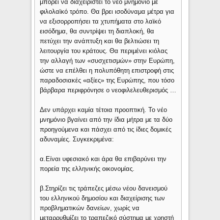
μπορεί να διαχειριστεί το νέο μνημόνιο με
φιλολαϊκό τρόπο. Θα βρει ισοδύναμα μέτρα για
να εξισορροπήσει τα χτυπήματα στο λαϊκό
εισόδημα, θα συντρίψει τη διαπλοκή, θα
πετύχει την ανάπτυξη και θα βελτιώσει τη
λειτουργία του κράτους. Θα περιμένει κιόλας
την αλλαγή των «συσχετισμών» στην Ευρώπη,
ώστε να επέλθει η πολυπόθητη επιστροφή στις
παραδοσιακές «αξίες» της Ευρώπης, που τόσο
βάρβαρα περιφρόνησε ο νεοφιλελευθερισμός …
Δεν υπάρχει καμία τέτοια προοπτική. Το νέο
μνημόνιο βγαίνει από την ίδια μήτρα με τα δύο
προηγούμενα και πάσχει από τις ίδιες δομικές
αδυναμίες. Συγκεκριμένα:
α.Είναι υφεσιακό και άρα θα επιβαρύνει την
πορεία της ελληνικής οικονομίας.
β.Στηρίζει τις τράπεζες μέσω νέου δανεισμού
του ελληνικού δημοσίου και διαχείρισης των
προβληματικών δανείων, χωρίς να
μεταρρυθμίζει το τραπεζικό σύστημα με χρηστή