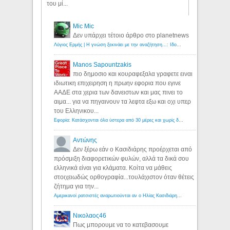
του μί...
Mic Mic
Δεν υπάρχει τέτοιο άρθρο στο planetnews
Λόγιος Ερμής | Η γνώση ξεκινάει με την αναζήτηση...: Ιδού οι 18 που χρωστούν 11 δις ευρώ!
Manos Sapountzakis
πιο δημοσιο και κουραφεξαλα γραφετε ειναι
ιδιωτικη επιχειρηση η πρωην εφορια που εγινε
ΑΑΔΕ στα χερια των δανειστων και μας πινει το
αιμα... για να πηγαινουν τα λεφτα εξω και οχι υπερ
του Ελληνικου...
Εφορία: Κατάσχονται όλα ύστερα από 30 μέρες και χωρίς δικαστικές αποφάσεις - Λόγιος Ερμής
Αντώνης
Δεν ξέρω εάν ο Κασιδιάρης προέρχεται από
πρόσμιξη διαφορετικών φυλών, αλλά τα δικά σου
ελληνικά είναι για κλάματα. Κοίτα να μάθεις
στοιχειωδώς ορθογραφία...τουλάχιστον όταν θέτεις
ζήτημα για την...
Αμερικανοί ρατσιστές αναρωτιούνται αν ο Ηλίας Κασιδιάρης ανήκει στη λευκή φυλή... - Λόγιος Ερμής
Νικολαος46
Πως μπορουμε να το κατεβασουμε