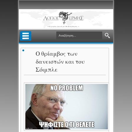
Ο θρίαμβος των
δανειστών και του
Σόιμπλε