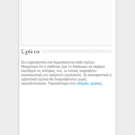
Σχόλια
Στο logiosermis.net δημοσιεύεται κάθε σχόλιο.
Θεωρούμε ότι ο καθένας έχει το δικαίωμα να εκφέρει
ελεύθερα τις απόψεις του, οι οποίες εκφράζουν
αποκλειστικά τον εκάστοτε σχολιαστή. Τα συκοφαντικά ή
υβριστικά σχόλια θα διαγράφονται χωρίς
προειδοποίηση. Περισσότερα στις
οδηγίες χρήσης
.