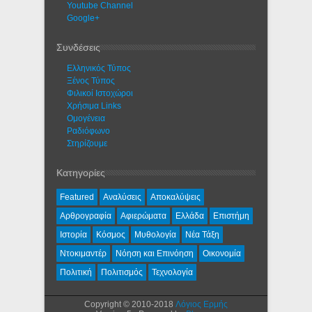
Youtube Channel
Google+
Συνδέσεις
Ελληνικός Τύπος
Ξένος Τύπος
Φιλικοί Ιστοχώροι
Χρήσιμα Links
Ομογένεια
Ραδιόφωνο
Στηρίζουμε
Κατηγορίες
Featured
Αναλύσεις
Αποκαλύψεις
Αρθρογραφία
Αφιερώματα
Ελλάδα
Επιστήμη
Ιστορία
Κόσμος
Μυθολογία
Νέα Τάξη
Ντοκιμαντέρ
Νόηση και Επινόηση
Οικονομία
Πολιτική
Πολιτισμός
Τεχνολογία
Copyright © 2010-2018
Λόγιος Ερμής