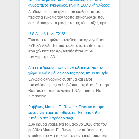
ανθρώπινος εγκέφαλος, είναι η Ελληνική γλώσσα.
Διαδυκτιακοί μου φίλοι, που υιοθετίσατε με
περίσσια ευκολία τον τρόπο επικοινωνίας που
σας πλάσαραν τα μιάσματα της νέας τάξης πρα...
U.S.A. καλεί...ALEXIS!
Ένα από τα πρώτα ραντεβού του αρχηγού του
ΣΥΡΙΖΑ Αλέξη Τσίπρα, μόλις επέστρεψε από τα
ιερά χώματα της Αργεντινής ήταν να δει
τον Δημήτρη Αβ...
Αίμα και δάκρυα πλέον η εναλλακτική για την
χώρα, αλλά ο μόνος δρόμος προς την ελευθερία!
Εγχώριο ολιγαρχικό σύστημα και ξένοι
τοκογλύφοι, μας εγκλωβίζουν ψυχολογικά με την
Θαρτσερική προπαγάνδα TINA (There Is No
Alternative). ...
Ραββίνος Marcus Eli Ravage: Είναι να απορεί
κανείς γιατί μας απεχθάνεστε; Έχουμε βάλει
εμπόδιο στην πρόοδό σας!
Δύο άρθρα γραμμένα το μακρινό 1928 από τον
ραββίνο Marcus Eli Ravage, αναπτύσουν τις
απόψεις του για το θέμα του αντισημιτισμού και