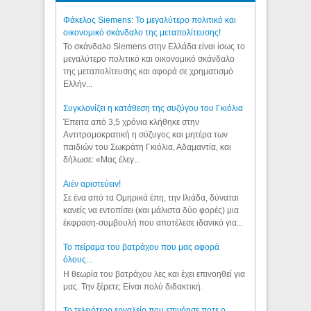
Φάκελος Siemens: Το μεγαλύτερο πολιτικό και
οικονομικό σκάνδαλο της μεταπολίτευσης!
Το σκάνδαλο Siemens στην Ελλάδα είναι ίσως το
μεγαλύτερο πολιτικό και οικονομικό σκάνδαλο
της μεταπολίτευσης και αφορά σε χρηματισμό
Ελλήν...
Συγκλονίζει η κατάθεση της συζύγου του Γκιόλια
Έπειτα από 3,5 χρόνια κλήθηκε στην
Αντιτρομοκρατική η σύζυγος και μητέρα των
παιδιών του Σωκράτη Γκιόλια, Αδαμαντία, και
δήλωσε: «Μας έλεγ...
Aιέν αριστεύειν!
Σε ένα από τα Ομηρικά έπη, την Ιλιάδα, δύναται
κανείς να εντοπίσει (και μάλιστα δύο φορές) μια
έκφραση-συμβουλή που αποτέλεσε ιδανικό για...
Το πείραμα του βατράχου που μας αφορά
όλους...
Η θεωρία του βατράχου λες και έχει επινοηθεί για
μας. Την ξέρετε; Είναι πολύ διδακτική.
Το τελειότερο εργαλείο που επινόησε ποτε ο