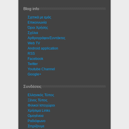
Blog info
Σχετικά με εμάς
Eπικοινωνία
Όροι Χρήσης
Σχόλια
Αρθρογράφοι/Συντάκτες
Web TV
Android application
RSS
Facebook
Twitter
Youtube Channel
Google+
Συνδέσεις
Ελληνικός Τύπος
Ξένος Τύπος
Φιλικοί Ιστοχώροι
Χρήσιμα Links
Ομογένεια
Ραδιόφωνο
Στηρίζουμε