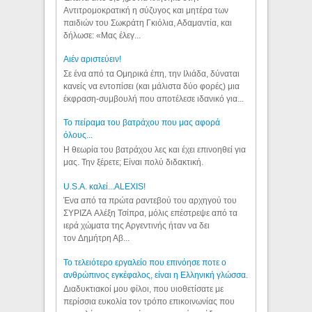
Αντιτρομοκρατική η σύζυγος και μητέρα των
παιδιών του Σωκράτη Γκιόλια, Αδαμαντία, και
δήλωσε: «Μας έλεγ...
Aιέν αριστεύειν!
Σε ένα από τα Ομηρικά έπη, την Ιλιάδα, δύναται
κανείς να εντοπίσει (και μάλιστα δύο φορές) μια
έκφραση-συμβουλή που αποτέλεσε ιδανικό για...
Το πείραμα του βατράχου που μας αφορά
όλους...
Η θεωρία του βατράχου λες και έχει επινοηθεί για
μας. Την ξέρετε; Είναι πολύ διδακτική.
U.S.A. καλεί...ALEXIS!
Ένα από τα πρώτα ραντεβού του αρχηγού του
ΣΥΡΙΖΑ Αλέξη Τσίπρα, μόλις επέστρεψε από τα
ιερά χώματα της Αργεντινής ήταν να δει
τον Δημήτρη Αβ...
Το τελειότερο εργαλείο που επινόησε ποτε ο
ανθρώπινος εγκέφαλος, είναι η Ελληνική γλώσσα.
Διαδυκτιακοί μου φίλοι, που υιοθετίσατε με
περίσσια ευκολία τον τρόπο επικοινωνίας που