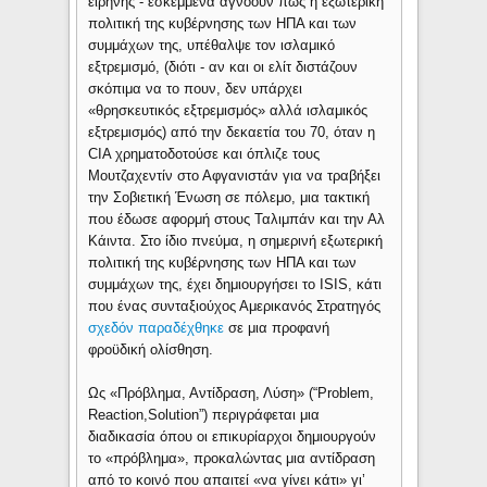
ειρήνης - εσκεμμένα αγνοούν πως η εξωτερική
πολιτική της κυβέρνησης των ΗΠΑ και των
συμμάχων της, υπέθαλψε τον ισλαμικό
εξτρεμισμό, (διότι - αν και οι ελίτ διστάζουν
σκόπιμα να το πουν, δεν υπάρχει
«θρησκευτικός εξτρεμισμός» αλλά ισλαμικός
εξτρεμισμός) από την δεκαετία του 70, όταν η
CIA χρηματοδοτούσε και όπλιζε τους
Μουτζαχεντίν στο Αφγανιστάν για να τραβήξει
την Σοβιετική Ένωση σε πόλεμο, μια τακτική
που έδωσε αφορμή στους Ταλιμπάν και την Αλ
Κάιντα. Στο ίδιο πνεύμα, η σημερινή εξωτερική
πολιτική της κυβέρνησης των ΗΠΑ και των
συμμάχων της, έχει δημιουργήσει το ISIS, κάτι
που ένας συνταξιούχος Αμερικανός Στρατηγός
σχεδόν παραδέχθηκε
σε μια προφανή
φροϋδική ολίσθηση.
Ως «Πρόβλημα, Αντίδραση, Λύση» (“Problem,
Reaction,Solution”) περιγράφεται μια
διαδικασία όπου οι επικυρίαρχοι δημιουργούν
το «πρόβλημα», προκαλώντας μια αντίδραση
από το κοινό που απαιτεί «να γίνει κάτι» γι’