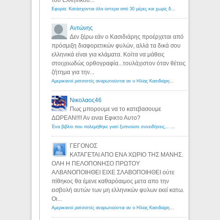
Εφορία: Κατάσχονται όλα ύστερα από 30 μέρες και χωρίς δικαστικές αποφάσεις - Λόγιος Ερμής
Αντώνης
Δεν ξέρω εάν ο Κασιδιάρης προέρχεται από
πρόσμιξη διαφορετικών φυλών, αλλά τα δικά σου
ελληνικά είναι για κλάματα. Κοίτα να μάθεις
στοιχειωδώς ορθογραφία...τουλάχιστον όταν θέτεις
ζήτημα για την...
Αμερικανοί ρατσιστές αναρωτιούνται αν ο Ηλίας Κασιδιάρης ανήκει στη λευκή φυλή... - Λόγιος Ερμής
Νικολαος46
Πως μπορουμε να το κατεβασουμε
ΔΩΡΕΑΝ!!!! Αν ειναι Εφικτο Αυτο?
Ένα βιβλίο που πολεμήθηκε γιατί ξυπνούσε συνειδήσεις... - Λόγιος Ερμής | Η γνώση ξεκινάει με την αναζήτηση...
ΓΕΓΟΝΟΣ
ΚΑΤΑΓΕΤΑΙ ΑΠΟ ΕΝΑ ΧΩΡΙΟ ΤΗΣ ΜΑΝΗΣ.
ΟΛΗ Η ΠΕΛΟΠΟΝΗΣΟ ΠΡΩΤΟΥ
ΑΛΒΑΝΟΠΟΙΗΘΕΙ ΕΙΧΕ ΣΛΑΒΟΠΟΙΗΘΕΙ ούτε
πίθηκος θα έμενε καθαρόαιμος μετα απο την
εισβολή αυτών των μη ελληνικών φυλων εκεί κατω.
Οι...
Αμερικανοί ρατσιστές αναρωτιούνται αν ο Ηλίας Κασιδιάρης ανήκει στη λευκή φυλή... - Λόγιος Ερμής