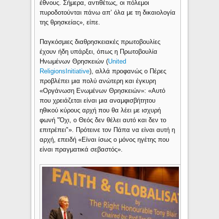
έθνους. Σήμερα, αντιθέτως, οι πόλεμοι
πυροδοτούνται πάνω απ’ όλα με τη δικαιολογία
της θρησκείας», είπε.
Παγκόσμιες διαθρησκειακές πρωτοβουλίες
έχουν ήδη υπάρξει, όπως η Πρωτοβουλία
Ηνωμένων Θρησκειών (
United
ReligionsInitiative
), αλλά προφανώς ο Πέρες
προβλέπει μια πολύ ανώτερη και έγκυρη
«Οργάνωση Ενωμένων Θρησκειών»: «Αυτό
που χρειάζεται είναι μια αναμφισβήτητου
ηθικού κύρους αρχή που θα λέει με ισχυρή
φωνή "Όχι, ο Θεός δεν θέλει αυτό και δεν το
επιτρέπει"». Πρότεινε τον Πάπα να είναι αυτή η
αρχή, επειδή «Είναι ίσως ο μόνος ηγέτης που
είναι πραγματικά σεβαστός».