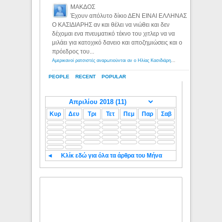
ΜΑΚΔΟΣ
Έχουν απόλυτο δίκιο ΔΕΝ ΕΙΝΑΙ ΕΛΛΗΝΑΣ
Ο ΚΑΣΙΔΙΑΡΗΣ αν και θέλει να νιώθει και δεν
δέχομαι ενα πνευματικό τέκνο του χιτλερ να να
μιλάει για κατοχικό δανειο και αποζημιώσεις και ο
πρόεδρος του...
Αμερικανοί ρατσιστές αναρωτιούνται αν ο Ηλίας Κασιδιάρης ανήκει στη λευκή φυλή... - Λόγιος Ερμής
PEOPLE
RECENT
POPULAR
Κυρ
Δευ
Τρι
Τετ
Πεμ
Παρ
Σαβ
◄
Κλίκ εδώ για όλα τα άρθρα του Μήνα