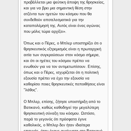
προβάλλεται μια ψεύτικη άποψη της θρησκείας,
και για να βρει μια σημαντική θέση στην
ατζέντα των ηγετών του κόσμου που θα
συνδεθούν αποτελεσματικά για την
καταπολέμησή της. Αυτός είναι ένας αγώνας
που μόλις τώρα αρχίζει».
Όπως και ο Πέρες, ο Μπλερ υποστηρίζει ότι ο
θρησκευτικός εξτρεμισμός είναι η πρωταρχική
αιτία των συγκρούσεων στον κόσμο σήμερα,
και ότι οι ηγέτες του κόσμου πρέπει να
ενωθούν για να τον αντιμετωπίσουν. Επίσης,
όπως και ο Πέρες, ισχυρίζεται ότι η πολιτική
εξουσία πρέπει να έχει την εξουσία να
καθορίσει ποιες θρησκευτικές πεποιθήσεις είναι
"λάθος".
Ο Μπλερ, επίσης, ζήτησε υποστήριξη από το
Βατικανό, καθώς καθοδηγεί την μεγαλύτερη
θρησκευτική σύναξη του κόσμου. Ωστόσο,
παρά το γεγονός ότι πρόσφατα έγινε
καθολικός, ο Μπλερ δεν ήταν ιδιαίτερα
επιτυχής, όταν έκανε ανοίγματα στο Βατικανό