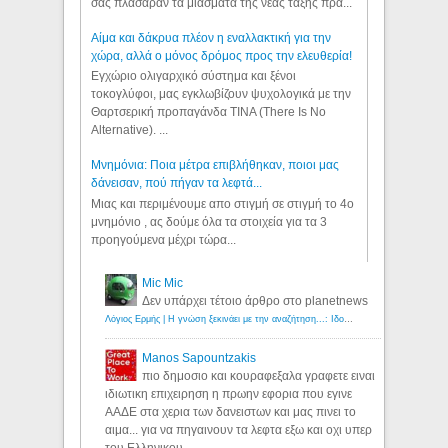
σας πλάσαραν τα μιάσματα της νέας τάξης πρα...
Αίμα και δάκρυα πλέον η εναλλακτική για την
χώρα, αλλά ο μόνος δρόμος προς την ελευθερία!
Εγχώριο ολιγαρχικό σύστημα και ξένοι
τοκογλύφοι, μας εγκλωβίζουν ψυχολογικά με την
Θαρτσερική προπαγάνδα TINA (There Is No
Alternative). ...
Μνημόνια: Ποια μέτρα επιβλήθηκαν, ποιοι μας
δάνεισαν, πού πήγαν τα λεφτά...
Μιας και περιμένουμε απο στιγμή σε στιγμή το 4ο
μνημόνιο , ας δούμε όλα τα στοιχεία για τα 3
προηγούμενα μέχρι τώρα...
Mic Mic
Δεν υπάρχει τέτοιο άρθρο στο planetnews
Λόγιος Ερμής | Η γνώση ξεκινάει με την αναζήτηση...: Ιδού οι 18 που χρωστούν 11 δις ευρώ!
Manos Sapountzakis
πιο δημοσιο και κουραφεξαλα γραφετε ειναι
ιδιωτικη επιχειρηση η πρωην εφορια που εγινε
ΑΑΔΕ στα χερια των δανειστων και μας πινει το
αιμα... για να πηγαινουν τα λεφτα εξω και οχι υπερ
του Ελληνικου...