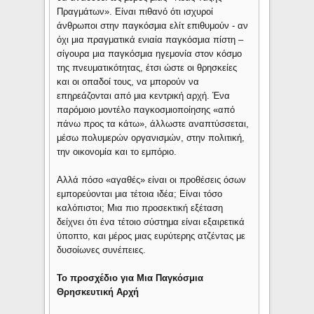
Πραγμάτων». Είναι πιθανό ότι ισχυροί
άνθρωποι στην παγκόσμια ελίτ επιθυμούν - αν
όχι μια πραγματικά ενιαία παγκόσμια πίστη –
σίγουρα μια παγκόσμια ηγεμονία στον κόσμο
της πνευματικότητας, έτσι ώστε οι θρησκείες
και οι οπαδοί τους, να μπορούν να
επηρεάζονται από μια κεντρική αρχή. Ένα
παρόμοιο μοντέλο παγκοσμιοποίησης «από
πάνω προς τα κάτω», άλλωστε αναπτύσσεται,
μέσω πολυμερών οργανισμών, στην πολιτική,
την οικονομία και το εμπόριο.
Αλλά πόσο «αγαθές» είναι οι προθέσεις όσων
εμπορεύονται μια τέτοια ιδέα; Είναι τόσο
καλόπιστοι; Μια πιο προσεκτική εξέταση
δείχνει ότι ένα τέτοιο σύστημα είναι εξαιρετικά
ύποπτο, και μέρος μιας ευρύτερης ατζέντας με
δυσοίωνες συνέπειες.
Το προσχέδιο για Μια Παγκόσμια
Θρησκευτική Αρχή