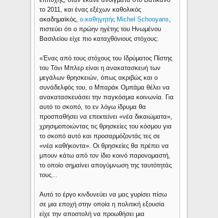
το 2011, και ένας εξέχων καθολικός
ακαδημαϊκός,
ο καθηγητής Michel Schooyans
,
πιστεύει ότι ο πρώην ηγέτης του Ηνωμένου
Βασιλείου είχε πιο καταχθόνιους στόχους:
«Ένας από τους στόχους του Ιδρύματος Πίστης
του Τόνι Μπλερ είναι η ανακατασκευή των
μεγάλων θρησκειών, όπως ακριβώς και ο
συνάδελφός του, ο Μπαράκ Ομπάμα θέλει να
ανακατασκευάσει την παγκόσμια κοινωνία. Για
αυτό το σκοπό, το εν λόγω ίδρυμα θα
προσπαθήσει να επεκτείνει «νέα δικαιώματα»,
χρησιμοποιώντας τις θρησκείες του κόσμου για
το σκοπό αυτό και προσαρμόζοντάς τες σε
«νέα καθήκοντα». Οι θρησκείες θα πρέπει να
μπουν κάτω από τον ίδιο κοινό παρονομαστή,
το οποίο σημαίνει απογύμνωση της ταυτότητάς
τους...
Αυτό το έργο κινδυνεύει να μας γυρίσει πίσω
σε μια εποχή στην οποία η πολιτική εξουσία
είχε την αποστολή να προωθήσει μια