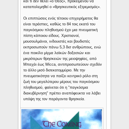
και τι δεν θέλει «ο Θεός», προκειμένου να
καταπολεμηθεί ο «θρησκευτικός εξτρεμισμός».
Οι επιπτώσεις ενός τέτοιου επιχειρήματος θα
είναι τεράστιες, καθώς το 84 τοις εκατό του
παγκόσμιου πληθυσμού έχει μια πνευματική
πίστη κάποιου είδους. Χριστιανοί,
μουσουλμάνοι, ινδουιστές και βουδιστές
εκπροσωπούν πάνω 5,3 δισ ανθρώπους, ενώ
ένα ποικίλο μίγμα λαϊκών δοξασιών και
μικρότερων θρησκειών της μειοψηφίας, από
Μπαχάι έως Wicca, αντιπροσωπεύουν σχεδόν
το άλλο μισό δισεκατομμύριο. Με την
πνευματικότητα να παίζει κεντρικό ρόλο στη
ζωή του μεγαλύτερου μέρους του παγκόσμιου
πληθυσμού, φαίνεται ότι η "παγκόσμια
διακυβέρνηση" πρέπει αναπόφευκτα να λάβει
υπόψη της τον παράγοντα θρησκεία.