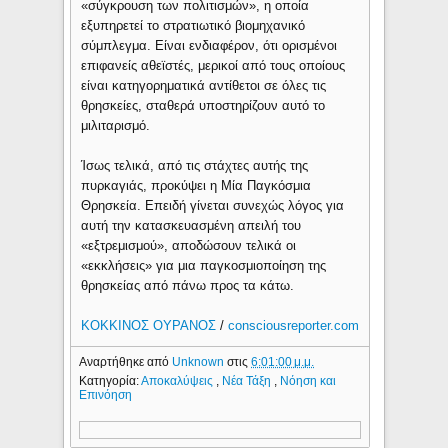
«σύγκρουση των πολιτισμών», η οποία
εξυπηρετεί το στρατιωτικό βιομηχανικό
σύμπλεγμα. Είναι ενδιαφέρον, ότι ορισμένοι
επιφανείς αθεϊστές, μερικοί από τους οποίους
είναι κατηγορηματικά αντίθετοι σε όλες τις
θρησκείες, σταθερά υποστηρίζουν αυτό το
μιλιταρισμό.
Ίσως τελικά, από τις στάχτες αυτής της
πυρκαγιάς, προκύψει η Μία Παγκόσμια
Θρησκεία. Επειδή γίνεται συνεχώς λόγος για
αυτή την κατασκευασμένη απειλή του
«εξτρεμισμού», αποδώσουν τελικά οι
«εκκλήσεις» για μια παγκοσμιοποίηση της
θρησκείας από πάνω προς τα κάτω.
ΚΟΚΚΙΝΟΣ ΟΥΡΑΝΟΣ
/
consciousreporter.com
Αναρτήθηκε από
Unknown
στις
6:01:00 μ.μ.
Κατηγορία:
Αποκαλύψεις
,
Νέα Τάξη
,
Νόηση και
Επινόηση