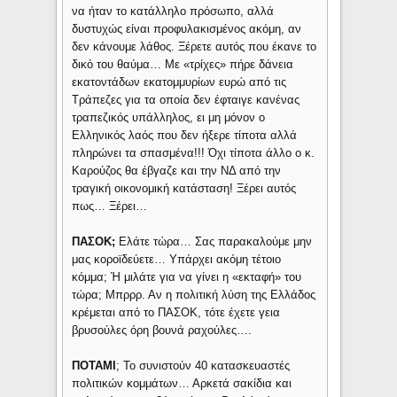
να ήταν το κατάλληλο πρόσωπο, αλλά
δυστυχώς είναι προφυλακισμένος ακόμη, αν
δεν κάνουμε λάθος. Ξέρετε αυτός που έκανε το
δικό του θαύμα… Με «τρίχες» πήρε δάνεια
εκατοντάδων εκατομμυρίων ευρώ από τις
Τράπεζες για τα οποία δεν έφταιγε κανένας
τραπεζικός υπάλληλος, ει μη μόνον ο
Ελληνικός λαός που δεν ήξερε τίποτα αλλά
πληρώνει τα σπασμένα!!! Όχι τίποτα άλλο ο κ.
Καρούζος θα έβγαζε και την ΝΔ από την
τραγική οικονομική κατάσταση! Ξέρει αυτός
πως… Ξέρει…
ΠΑΣΟΚ;
Ελάτε τώρα… Σας παρακαλούμε μην
μας κοροϊδεύετε… Υπάρχει ακόμη τέτοιο
κόμμα; Ή μιλάτε για να γίνει η «εκταφή» του
τώρα; Μπρρρ. Αν η πολιτική λύση της Ελλάδος
κρέμεται από το ΠΑΣΟΚ, τότε έχετε γεια
βρυσούλες όρη βουνά ραχούλες….
ΠΟΤΑΜΙ
; Το συνιστούν 40 κατασκευαστές
πολιτικών κομμάτων… Αρκετά σακίδια και