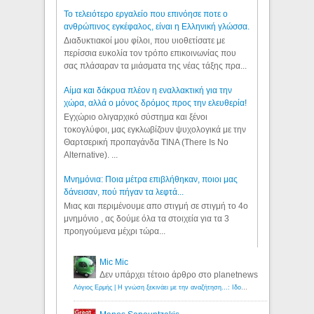
Το τελειότερο εργαλείο που επινόησε ποτε ο
ανθρώπινος εγκέφαλος, είναι η Ελληνική γλώσσα.
Διαδυκτιακοί μου φίλοι, που υιοθετίσατε με
περίσσια ευκολία τον τρόπο επικοινωνίας που
σας πλάσαραν τα μιάσματα της νέας τάξης πρα...
Αίμα και δάκρυα πλέον η εναλλακτική για την
χώρα, αλλά ο μόνος δρόμος προς την ελευθερία!
Εγχώριο ολιγαρχικό σύστημα και ξένοι
τοκογλύφοι, μας εγκλωβίζουν ψυχολογικά με την
Θαρτσερική προπαγάνδα TINA (There Is No
Alternative). ...
Μνημόνια: Ποια μέτρα επιβλήθηκαν, ποιοι μας
δάνεισαν, πού πήγαν τα λεφτά...
Μιας και περιμένουμε απο στιγμή σε στιγμή το 4ο
μνημόνιο , ας δούμε όλα τα στοιχεία για τα 3
προηγούμενα μέχρι τώρα...
Mic Mic
Δεν υπάρχει τέτοιο άρθρο στο planetnews
Λόγιος Ερμής | Η γνώση ξεκινάει με την αναζήτηση...: Ιδού οι 18 που χρωστούν 11 δις ευρώ!