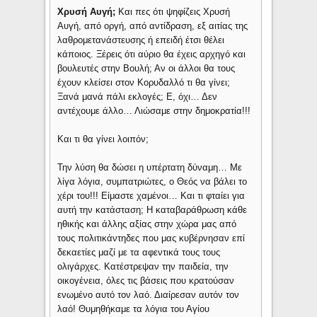
Xρυσή Αυγή;
Και πες ότι ψηφίζεις Χρυσή
Αυγή, από οργή, από αντίδραση, εξ αιτίας της
λαθρομετανάστευσης ή επειδή έτσι θέλει
κάποιος. Ξέρεις ότι αύριο θα έχεις αρχηγό και
βουλευτές στην Βουλή; Αν οι άλλοι θα τους
έχουν κλείσει στον Κορυδαλλό τι θα γίνει;
Ξανά μανά πάλι εκλογές; Ε, όχι… Δεν
αντέχουμε άλλο… Λιώσαμε στην δημοκρατία!!!
Και τι θα γίνει λοιπόν;
Την λύση θα δώσει η υπέρτατη δύναμη… Με
λίγα λόγια, συμπατριώτες, ο Θεός να βάλει το
χέρι του!!! Είμαστε χαμένοι… Και τι φταίει για
αυτή την κατάσταση; Η καταβαράθρωση κάθε
ηθικής και άλλης αξίας στην χώρα μας από
τους πολιτικάντηδες που μας κυβέρνησαν επί
δεκαετίες μαζί με τα αφεντικά τους τους
ολιγάρχες. Κατέστρεψαν την παιδεία, την
οικογένεια, όλες τις βάσεις που κρατούσαν
ενωμένο αυτό τον λαό. Διαίρεσαν αυτόν τον
λαό! Θυμηθήκαμε τα λόγια του Αγίου