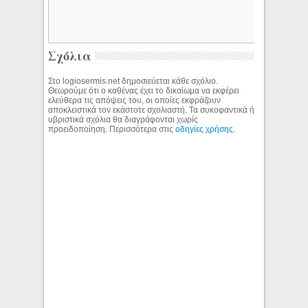
Σχόλια
Στο logiosermis.net δημοσιεύεται κάθε σχόλιο.
Θεωρούμε ότι ο καθένας έχει το δικαίωμα να εκφέρει
ελεύθερα τις απόψεις του, οι οποίες εκφράζουν
αποκλειστικά τον εκάστοτε σχολιαστή. Τα συκοφαντικά ή
υβριστικά σχόλια θα διαγράφονται χωρίς
προειδοποίηση. Περισσότερα στις
οδηγίες χρήσης
.