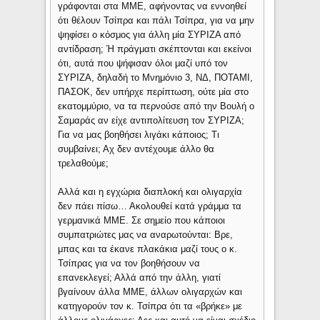
γράφονται στα ΜΜΕ, αφήνοντας να εννοηθεί
ότι θέλουν Τσίπρα και πάλι Τσίπρα, για να μην
ψηφίσει ο κόσμος για άλλη μία ΣΥΡΙΖΑ από
αντίδραση; Ή πράγματι σκέπτονται και εκείνοι
ότι, αυτά που ψήφισαν όλοι μαζί υπό τον
ΣΥΡΙΖΑ, δηλαδή το Μνημόνιο 3, ΝΔ, ΠΟΤΑΜΙ,
ΠΑΣΟΚ, δεν υπήρχε περίπτωση, ούτε μία στο
εκατομμύριο, να τα περνούσε από την Βουλή ο
Σαμαράς αν είχε αντιπολίτευση τον ΣΥΡΙΖΑ;
Για να μας βοηθήσει λιγάκι κάποιος; Τι
συμβαίνει; Αχ δεν αντέχουμε άλλο θα
τρελαθούμε;
Αλλά και η εγχώρια διαπλοκή και ολιγαρχία
δεν πάει πίσω… Ακολουθεί κατά γράμμα τα
γερμανικά ΜΜΕ. Σε σημείο που κάποιοι
συμπατριώτες μας να αναρωτούνται: Βρε,
μπας και τα έκανε πλακάκια μαζί τους ο κ.
Τσίπρας για να τον βοηθήσουν να
επανεκλεγεί; Αλλά από την άλλη, γιατί
βγαίνουν άλλα ΜΜΕ, άλλων ολιγαρχών και
κατηγορούν τον κ. Τσίπρα ότι τα «βρήκε» με