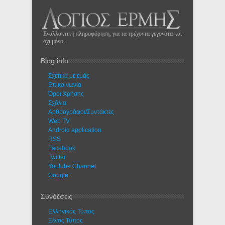
Εναλλακτική πληροφόρηση, για τα τρέχοντα γεγονότα και
όχι μόνο...
Blog info
Σχετικά με εμάς
Eπικοινωνία
Όροι Χρήσης
Σχόλια
Αρθρογράφοι/Συντάκτες
Web TV
Android application
RSS
Facebook
Twitter
Youtube Channel
Google+
Συνδέσεις
Ελληνικός Τύπος
Ξένος Τύπος