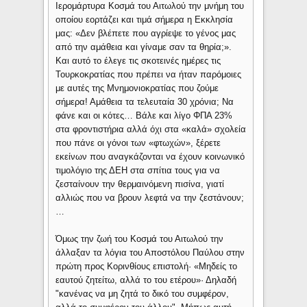
Ιερομάρτυρα Κοσμά του Αιτωλού την μνήμη του
οποίου εορτάζει και τιμά σήμερα η Εκκλησία
μας: «Δεν βλέπετε που αγρίεψε το γένος μας
από την αμάθεια και γίναμε σαν τα θηρία;».
Και αυτό το έλεγε τις σκοτεινές ημέρες τις
Τουρκοκρατίας που πρέπει να ήταν παρόμοιες
με αυτές της Μνημονιοκρατίας που ζούμε
σήμερα! Αμάθεια τα τελευταία 30 χρόνια; Να
φάνε και οι κότες… Βάλε και λίγο ΦΠΑ 23%
στα φροντιστήρια αλλά όχι στα «καλά» σχολεία
που πάνε οι γόνοι των «φτωχών», ξέρετε
εκείνων που αναγκάζονται να έχουν κοινωνικό
τιμολόγιο της ΔΕΗ στα σπίτια τους για να
ζεσταίνουν την θερμαινόμενη πισίνα, γιατί
αλλιώς που να βρουν λεφτά να την ζεστάνουν;
…
Όμως την ζωή του Κοσμά του Αιτωλού την
άλλαξαν τα λόγια του Αποστόλου Παύλου στην
πρώτη προς Κορινθίους επιστολή· «Μηδείς το
εαυτού ζητείτω, αλλά το του ετέρου»· Δηλαδή
"κανένας να μη ζητά το δικό του συμφέρον,