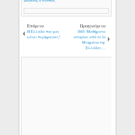
Διογένης ο Κυνικός
Επόμενο
Προηγούμενο
Η Ελλάδα που μας
1843: Mαθήματα
κάνει περήφανους!
ιστορίας από το 1ο
Μνημόνιο της
Ελλάδας…