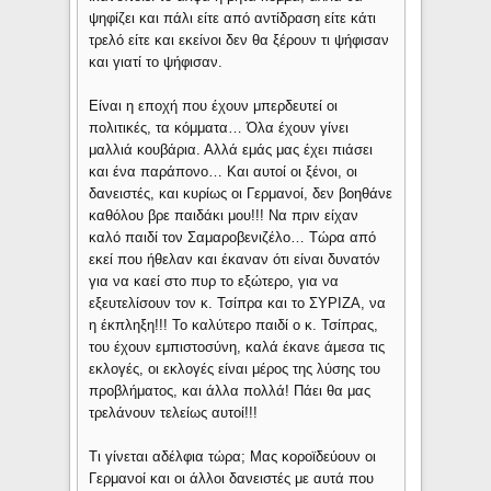
ψηφίζει και πάλι είτε από αντίδραση είτε κάτι
τρελό είτε και εκείνοι δεν θα ξέρουν τι ψήφισαν
και γιατί το ψήφισαν.
Είναι η εποχή που έχουν μπερδευτεί οι
πολιτικές, τα κόμματα… Όλα έχουν γίνει
μαλλιά κουβάρια. Αλλά εμάς μας έχει πιάσει
και ένα παράπονο… Και αυτοί οι ξένοι, οι
δανειστές, και κυρίως οι Γερμανοί, δεν βοηθάνε
καθόλου βρε παιδάκι μου!!! Να πριν είχαν
καλό παιδί τον Σαμαροβενιζέλο… Τώρα από
εκεί που ήθελαν και έκαναν ότι είναι δυνατόν
για να καεί στο πυρ το εξώτερο, για να
εξευτελίσουν τον κ. Τσίπρα και το ΣΥΡΙΖΑ, να
η έκπληξη!!! Το καλύτερο παιδί ο κ. Τσίπρας,
του έχουν εμπιστοσύνη, καλά έκανε άμεσα τις
εκλογές, οι εκλογές είναι μέρος της λύσης του
προβλήματος, και άλλα πολλά! Πάει θα μας
τρελάνουν τελείως αυτοί!!!
Τι γίνεται αδέλφια τώρα; Μας κοροϊδεύουν οι
Γερμανοί και οι άλλοι δανειστές με αυτά που