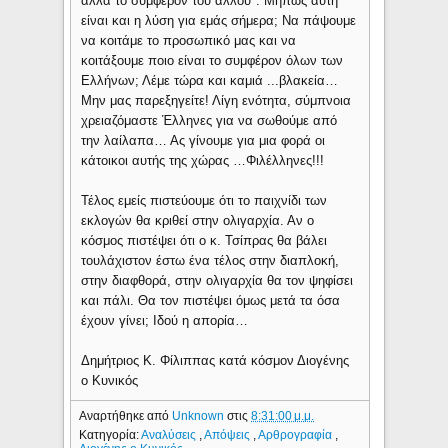
αλλά το συμφέρον του άλλου". Μήπως αυτή
είναι και η λύση για εμάς σήμερα; Να πάψουμε
να κοιτάμε το προσωπικό μας και να
κοιτάξουμε ποιο είναι το συμφέρον όλων των
Ελλήνων; Λέμε τώρα και καμιά ...βλακεία…
Μην μας παρεξηγείτε! Λίγη ενότητα, σύμπνοια
χρειαζόμαστε Έλληνες για να σωθούμε από
την λαίλαπα… Ας γίνουμε για μια φορά οι
κάτοικοι αυτής της χώρας …Φιλέλληνες!!!
Τέλος εμείς πιστεύουμε ότι το παιχνίδι των
εκλογών θα κριθεί στην ολιγαρχία. Αν ο
κόσμος πιστέψει ότι ο κ. Τσίπρας θα βάλει
τουλάχιστον έστω ένα τέλος στην διαπλοκή,
στην διαφθορά, στην ολιγαρχία θα τον ψηφίσει
και πάλι. Θα τον πιστέψει όμως μετά τα όσα
έχουν γίνει; Ιδού η απορία…
Δημήτριος Κ. Φίλιππας κατά κόσμον Διογένης
ο Κυνικός
Αναρτήθηκε από
Unknown
στις
8:31:00 μ.μ.
Κατηγορία:
Αναλύσεις
,
Απόψεις
,
Αρθρογραφία
,