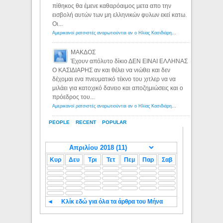
πίθηκος θα έμενε καθαρόαιμος μετα απο την
εισβολή αυτών των μη ελληνικών φυλων εκεί κατω.
Οι...
Αμερικανοί ρατσιστές αναρωτιούνται αν ο Ηλίας Κασιδιάρης ανήκει στη λευκή φυλή... - Λόγιος Ερμής
ΜΑΚΔΟΣ
Έχουν απόλυτο δίκιο ΔΕΝ ΕΙΝΑΙ ΕΛΛΗΝΑΣ
Ο ΚΑΣΙΔΙΑΡΗΣ αν και θέλει να νιώθει και δεν
δέχομαι ενα πνευματικό τέκνο του χιτλερ να να
μιλάει για κατοχικό δανειο και αποζημιώσεις και ο
πρόεδρος του...
Αμερικανοί ρατσιστές αναρωτιούνται αν ο Ηλίας Κασιδιάρης ανήκει στη λευκή φυλή... - Λόγιος Ερμής
PEOPLE
RECENT
POPULAR
Κυρ
Δευ
Τρι
Τετ
Πεμ
Παρ
Σαβ
◄
Κλίκ εδώ για όλα τα άρθρα του Μήνα