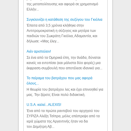
της μεταπολίτευσης και αφορά σε χρηματισμό
Ελλήν...
Συγκλονίζει η κατάθεση της συζύγου του Γκιόλια
Έπειτα από 3,5 χρόνια κλήθηκε στην
Αντιτρομοκρατική η σύζυγος και μητέρα των
παιδιών του Σωκράτη Γκιόλια, Αδαμαντία, και
δήλωσε: «Μας έλεγ...
Aιέν αριστεύειν!
Σε ένα από τα Ομηρικά έπη, την Ιλιάδα, δύναται
κανείς να εντοπίσει (και μάλιστα δύο φορές) μια
έκφραση-συμβουλή που αποτέλεσε ιδανικό για...
Το πείραμα του βατράχου που μας αφορά
όλους...
Η θεωρία του βατράχου λες και έχει επινοηθεί για
μας. Την ξέρετε; Είναι πολύ διδακτική.
U.S.A. καλεί...ALEXIS!
Ένα από τα πρώτα ραντεβού του αρχηγού του
ΣΥΡΙΖΑ Αλέξη Τσίπρα, μόλις επέστρεψε από τα
ιερά χώματα της Αργεντινής ήταν να δει
τον Δημήτρη Αβ...