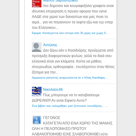
Manos Sapountzakis
πιο δημοσιο και κουραφεξαλα γραφετε ειναι
ιδιωτικη επιχειρηση η πρωην εφορια που εγινε
ΑΑΔΕ στα χερια των δανειστων και μας πινει το
αιμα... για να πηγαινουν τα λεφτα εξω και οχι υπερ
του Ελληνικου...
Εφορία: Κατάσχονται όλα ύστερα από 30 μέρες και χωρίς δικαστικές αποφάσεις - Λόγιος Ερμής
Αντώνης
Δεν ξέρω εάν ο Κασιδιάρης προέρχεται από
πρόσμιξη διαφορετικών φυλών, αλλά τα δικά σου
ελληνικά είναι για κλάματα. Κοίτα να μάθεις
στοιχειωδώς ορθογραφία...τουλάχιστον όταν θέτεις
ζήτημα για την...
Αμερικανοί ρατσιστές αναρωτιούνται αν ο Ηλίας Κασιδιάρης ανήκει στη λευκή φυλή... - Λόγιος Ερμής
Νικολαος46
Πως μπορουμε να το κατεβασουμε
ΔΩΡΕΑΝ!!!! Αν ειναι Εφικτο Αυτο?
Ένα βιβλίο που πολεμήθηκε γιατί ξυπνούσε συνειδήσεις... - Λόγιος Ερμής | Η γνώση ξεκινάει με την αναζήτηση...
ΓΕΓΟΝΟΣ
ΚΑΤΑΓΕΤΑΙ ΑΠΟ ΕΝΑ ΧΩΡΙΟ ΤΗΣ ΜΑΝΗΣ.
ΟΛΗ Η ΠΕΛΟΠΟΝΗΣΟ ΠΡΩΤΟΥ
ΑΛΒΑΝΟΠΟΙΗΘΕΙ ΕΙΧΕ ΣΛΑΒΟΠΟΙΗΘΕΙ ούτε