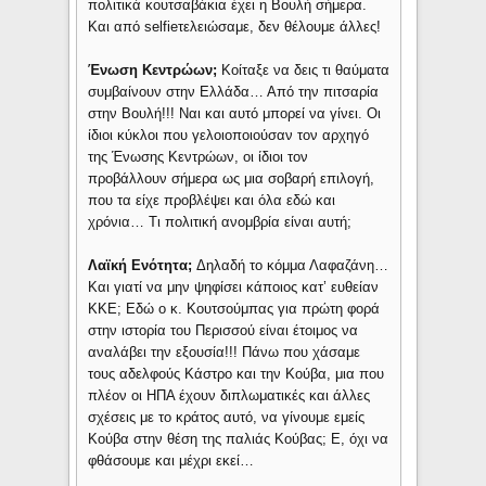
πολιτικά κουτσαβάκια έχει η Βουλή σήμερα.
Και από selfieτελειώσαμε, δεν θέλουμε άλλες!
Ένωση Κεντρώων;
Κοίταξε να δεις τι θαύματα
συμβαίνουν στην Ελλάδα… Από την πιτσαρία
στην Βουλή!!! Ναι και αυτό μπορεί να γίνει. Οι
ίδιοι κύκλοι που γελοιοποιούσαν τον αρχηγό
της Ένωσης Κεντρώων, οι ίδιοι τον
προβάλλουν σήμερα ως μια σοβαρή επιλογή,
που τα είχε προβλέψει και όλα εδώ και
χρόνια… Τι πολιτική ανομβρία είναι αυτή;
Λαϊκή Ενότητα;
Δηλαδή το κόμμα Λαφαζάνη…
Και γιατί να μην ψηφίσει κάποιος κατ’ ευθείαν
ΚΚΕ; Εδώ ο κ. Κουτσούμπας για πρώτη φορά
στην ιστορία του Περισσού είναι έτοιμος να
αναλάβει την εξουσία!!! Πάνω που χάσαμε
τους αδελφούς Κάστρο και την Κούβα, μια που
πλέον οι ΗΠΑ έχουν διπλωματικές και άλλες
σχέσεις με το κράτος αυτό, να γίνουμε εμείς
Κούβα στην θέση της παλιάς Κούβας; Ε, όχι να
φθάσουμε και μέχρι εκεί…