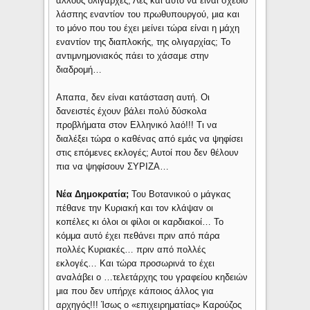
άλλους ολιγάρχες; Λες και αυτό να είναι σχέδιο
λάσπης εναντίον του πρωθυπουργού, μια και
το μόνο που του έχει μείνει τώρα είναι η μάχη
εναντίον της διαπλοκής, της ολιγαρχίας; Το
αντιμνημονιακός πάει το χάσαμε στην
διαδρομή…
Απαπα, δεν είναι κατάσταση αυτή. Οι
δανειστές έχουν βάλει πολύ δύσκολα
προβλήματα στον Ελληνικό λαό!!! Τι να
διαλέξει τώρα ο καθένας από εμάς να ψηφίσει
στις επόμενες εκλογές; Αυτοί που δεν θέλουν
πια να ψηφίσουν ΣΥΡΙΖΑ…
Νέα Δημοκρατία;
Του Βοτανικού ο μάγκας
πέθανε την Κυριακή και τον κλάψαν οι
κοπέλες κι όλοι οι φίλοι οι καρδιακοί… Το
κόμμα αυτό έχει πεθάνει πριν από πάρα
πολλές Κυριακές… πριν από πολλές
εκλογές… Και τώρα προσωρινά το έχει
αναλάβει ο …τελετάρχης του γραφείου κηδειών
μια που δεν υπήρχε κάποιος άλλος για
αρχηγός!!! Ίσως ο «επιχειρηματίας» Καρούζος