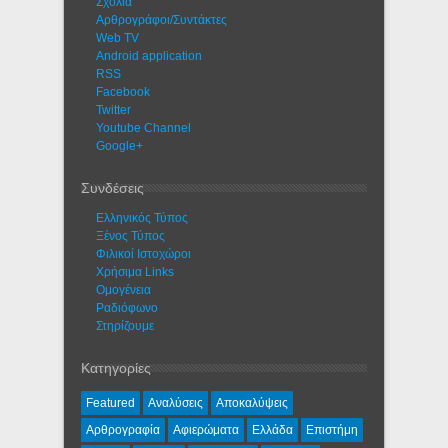
Σχόλια
Αρθρογράφοι/Συντάκτες
Web TV
Android application
RSS
Facebook
Twitter
Youtube Channel
Google+
Συνδέσεις
Ελληνικός Τύπος
Ξένος Τύπος
Φιλικοί Ιστοχώροι
Χρήσιμα Links
Ομογένεια
Ραδιόφωνο
Στηρίζουμε
Κατηγορίες
Featured
Αναλύσεις
Αποκαλύψεις
Αρθρογραφία
Αφιερώματα
Ελλάδα
Επιστήμη