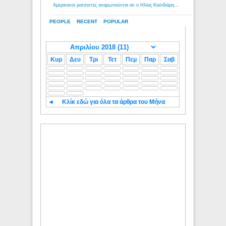
Αμερικανοί ρατσιστές αναρωτιούνται αν ο Ηλίας Κασιδιάρης ανήκει στη λευκή φυλή... - Λόγιος Ερμής
PEOPLE
RECENT
POPULAR
Κυρ
Δευ
Τρι
Τετ
Πεμ
Παρ
Σαβ
◄
Κλίκ εδώ για όλα τα άρθρα του Μήνα