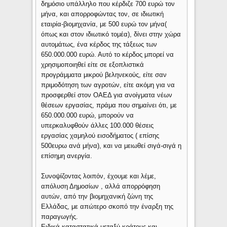
δημόσιο υπάλληλο που κέρδιζε 700 ευρώ τον
μήνα, και απορροφώντας τον, σε ιδιωτική
εταιρία-βιομηχανία, με 500 ευρώ τον μήνα(
όπως και στον ιδιωτικό τομέα), δίνει στην χώρα
αυτομάτως, ένα κέρδος της τάξεως των
650.000.000 ευρώ. Αυτό το κέρδος μπορεί να
χρησιμοποιηθεί είτε σε εξοπλιστικά
προγράμματα μικρού βεληνεκούς, είτε σαν
πριμοδότηση των αγροτών, είτε ακόμη για να
προσφερθεί στον ΟΑΕΔ για ανοίγματα νέων
θέσεων εργασίας, πράμα που σημαίνει ότι, με
650.000.000 ευρώ, μπορούν να
υπερκαλυφθούν άλλες 100.000 θέσεις
εργασίας χαμηλού εισοδήματος ( επίσης
500ευρω ανά μήνα), και να μειωθεί σιγά-σιγά η
επίσημη ανεργία.
Συνοψίζοντας λοιπόν, έχουμε και λέμε,
απόλυση Δημοσίων , αλλά απορρόφηση
αυτών, από την βιομηχανική ζώνη της
Ελλάδας, με απώτερο σκοπό την έναρξη της
παραγωγής.
Ειδικά καταστατικά μεταξύ κράτους και