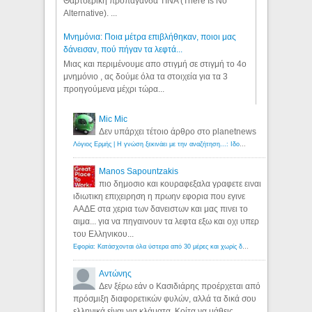
Θαρτσερική προπαγάνδα TINA (There Is No
Alternative). ...
Μνημόνια: Ποια μέτρα επιβλήθηκαν, ποιοι μας
δάνεισαν, πού πήγαν τα λεφτά...
Μιας και περιμένουμε απο στιγμή σε στιγμή το 4ο
μνημόνιο , ας δούμε όλα τα στοιχεία για τα 3
προηγούμενα μέχρι τώρα...
Mic Mic
Δεν υπάρχει τέτοιο άρθρο στο planetnews
Λόγιος Ερμής | Η γνώση ξεκινάει με την αναζήτηση...: Ιδού οι 18 που χρωστούν 11 δις ευρώ!
Manos Sapountzakis
πιο δημοσιο και κουραφεξαλα γραφετε ειναι
ιδιωτικη επιχειρηση η πρωην εφορια που εγινε
ΑΑΔΕ στα χερια των δανειστων και μας πινει το
αιμα... για να πηγαινουν τα λεφτα εξω και οχι υπερ
του Ελληνικου...
Εφορία: Κατάσχονται όλα ύστερα από 30 μέρες και χωρίς δικαστικές αποφάσεις - Λόγιος Ερμής
Αντώνης
Δεν ξέρω εάν ο Κασιδιάρης προέρχεται από
πρόσμιξη διαφορετικών φυλών, αλλά τα δικά σου
ελληνικά είναι για κλάματα. Κοίτα να μάθεις