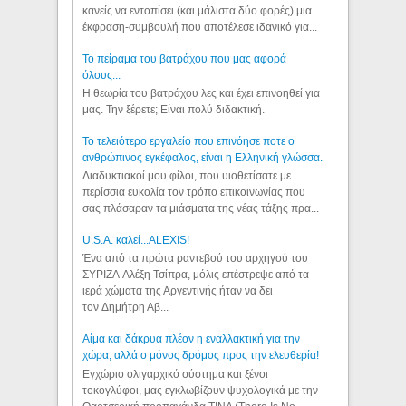
κανείς να εντοπίσει (και μάλιστα δύο φορές) μια
έκφραση-συμβουλή που αποτέλεσε ιδανικό για...
Το πείραμα του βατράχου που μας αφορά
όλους...
Η θεωρία του βατράχου λες και έχει επινοηθεί για
μας. Την ξέρετε; Είναι πολύ διδακτική.
Το τελειότερο εργαλείο που επινόησε ποτε ο
ανθρώπινος εγκέφαλος, είναι η Ελληνική γλώσσα.
Διαδυκτιακοί μου φίλοι, που υιοθετίσατε με
περίσσια ευκολία τον τρόπο επικοινωνίας που
σας πλάσαραν τα μιάσματα της νέας τάξης πρα...
U.S.A. καλεί...ALEXIS!
Ένα από τα πρώτα ραντεβού του αρχηγού του
ΣΥΡΙΖΑ Αλέξη Τσίπρα, μόλις επέστρεψε από τα
ιερά χώματα της Αργεντινής ήταν να δει
τον Δημήτρη Αβ...
Αίμα και δάκρυα πλέον η εναλλακτική για την
χώρα, αλλά ο μόνος δρόμος προς την ελευθερία!
Εγχώριο ολιγαρχικό σύστημα και ξένοι
τοκογλύφοι, μας εγκλωβίζουν ψυχολογικά με την