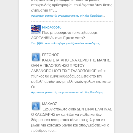
στοιχειωδώς ορθογραφία...τουλάχιστον όταν θέτεις
ζήτημα για την...
Αμερικανοί ρατσιστές αναρωτιούνται αν ο Ηλίας Κασιδιάρης ανήκει στη λευκή φυλή... - Λόγιος Ερμής
Νικολαος46
Πως μπορουμε να το κατεβασουμε
ΔΩΡΕΑΝ!!!! Αν ειναι Εφικτο Αυτο?
Ένα βιβλίο που πολεμήθηκε γιατί ξυπνούσε συνειδήσεις... - Λόγιος Ερμής | Η γνώση ξεκινάει με την αναζήτηση...
ΓΕΓΟΝΟΣ
ΚΑΤΑΓΕΤΑΙ ΑΠΟ ΕΝΑ ΧΩΡΙΟ ΤΗΣ ΜΑΝΗΣ.
ΟΛΗ Η ΠΕΛΟΠΟΝΗΣΟ ΠΡΩΤΟΥ
ΑΛΒΑΝΟΠΟΙΗΘΕΙ ΕΙΧΕ ΣΛΑΒΟΠΟΙΗΘΕΙ ούτε
πίθηκος θα έμενε καθαρόαιμος μετα απο την
εισβολή αυτών των μη ελληνικών φυλων εκεί κατω.
Οι...
Αμερικανοί ρατσιστές αναρωτιούνται αν ο Ηλίας Κασιδιάρης ανήκει στη λευκή φυλή... - Λόγιος Ερμής
ΜΑΚΔΟΣ
Έχουν απόλυτο δίκιο ΔΕΝ ΕΙΝΑΙ ΕΛΛΗΝΑΣ
Ο ΚΑΣΙΔΙΑΡΗΣ αν και θέλει να νιώθει και δεν
δέχομαι ενα πνευματικό τέκνο του χιτλερ να να
μιλάει για κατοχικό δανειο και αποζημιώσεις και ο
πρόεδρος του...