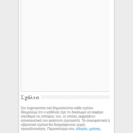
Σχόλια
Στο logiosermis.net δημοσιεύεται κάθε σχόλιο.
Θεωρούμε ότι ο καθένας έχει το δικαίωμα να εκφέρει
ελεύθερα τις απόψεις του, οι οποίες εκφράζουν
αποκλειστικά τον εκάστοτε σχολιαστή. Τα συκοφαντικά ή
υβριστικά σχόλια θα διαγράφονται χωρίς
προειδοποίηση. Περισσότερα στις
οδηγίες χρήσης
.