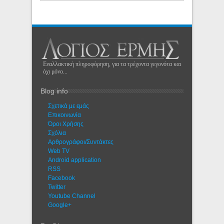
Εναλλακτική πληροφόρηση, για τα τρέχοντα γεγονότα και
όχι μόνο...
Blog info
Σχετικά με εμάς
Eπικοινωνία
Όροι Χρήσης
Σχόλια
Αρθρογράφοι/Συντάκτες
Web TV
Android application
RSS
Facebook
Twitter
Youtube Channel
Google+