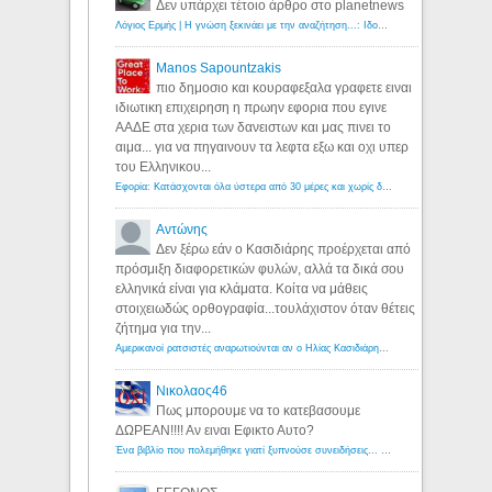
Δεν υπάρχει τέτοιο άρθρο στο planetnews
Λόγιος Ερμής | Η γνώση ξεκινάει με την αναζήτηση...: Ιδού οι 18 που χρωστούν 11 δις ευρώ!
Manos Sapountzakis
πιο δημοσιο και κουραφεξαλα γραφετε ειναι
ιδιωτικη επιχειρηση η πρωην εφορια που εγινε
ΑΑΔΕ στα χερια των δανειστων και μας πινει το
αιμα... για να πηγαινουν τα λεφτα εξω και οχι υπερ
του Ελληνικου...
Εφορία: Κατάσχονται όλα ύστερα από 30 μέρες και χωρίς δικαστικές αποφάσεις - Λόγιος Ερμής
Αντώνης
Δεν ξέρω εάν ο Κασιδιάρης προέρχεται από
πρόσμιξη διαφορετικών φυλών, αλλά τα δικά σου
ελληνικά είναι για κλάματα. Κοίτα να μάθεις
στοιχειωδώς ορθογραφία...τουλάχιστον όταν θέτεις
ζήτημα για την...
Αμερικανοί ρατσιστές αναρωτιούνται αν ο Ηλίας Κασιδιάρης ανήκει στη λευκή φυλή... - Λόγιος Ερμής
Νικολαος46
Πως μπορουμε να το κατεβασουμε
ΔΩΡΕΑΝ!!!! Αν ειναι Εφικτο Αυτο?
Ένα βιβλίο που πολεμήθηκε γιατί ξυπνούσε συνειδήσεις... - Λόγιος Ερμής | Η γνώση ξεκινάει με την αναζήτηση...