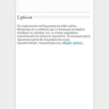
Σχόλια
Στο logiosermis.net δημοσιεύεται κάθε σχόλιο.
Θεωρούμε ότι ο καθένας έχει το δικαίωμα να εκφέρει
ελεύθερα τις απόψεις του, οι οποίες εκφράζουν
αποκλειστικά τον εκάστοτε σχολιαστή. Τα συκοφαντικά ή
υβριστικά σχόλια θα διαγράφονται χωρίς
προειδοποίηση. Περισσότερα στις
οδηγίες χρήσης
.