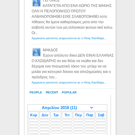
ΓΕΓΟΝΟΣ
ΚΑΤΑΓΕΤΑΙ ΑΠΟ ΕΝΑ ΧΩΡΙΟ ΤΗΣ ΜΑΝΗΣ.
ΟΛΗ Η ΠΕΛΟΠΟΝΗΣΟ ΠΡΩΤΟΥ
ΑΛΒΑΝΟΠΟΙΗΘΕΙ ΕΙΧΕ ΣΛΑΒΟΠΟΙΗΘΕΙ ούτε
πίθηκος θα έμενε καθαρόαιμος μετα απο την
εισβολή αυτών των μη ελληνικών φυλων εκεί κατω.
Οι...
Αμερικανοί ρατσιστές αναρωτιούνται αν ο Ηλίας Κασιδιάρης ανήκει στη λευκή φυλή... - Λόγιος Ερμής
ΜΑΚΔΟΣ
Έχουν απόλυτο δίκιο ΔΕΝ ΕΙΝΑΙ ΕΛΛΗΝΑΣ
Ο ΚΑΣΙΔΙΑΡΗΣ αν και θέλει να νιώθει και δεν
δέχομαι ενα πνευματικό τέκνο του χιτλερ να να
μιλάει για κατοχικό δανειο και αποζημιώσεις και ο
πρόεδρος του...
Αμερικανοί ρατσιστές αναρωτιούνται αν ο Ηλίας Κασιδιάρης ανήκει στη λευκή φυλή... - Λόγιος Ερμής
PEOPLE
RECENT
POPULAR
Κυρ
Δευ
Τρι
Τετ
Πεμ
Παρ
Σαβ