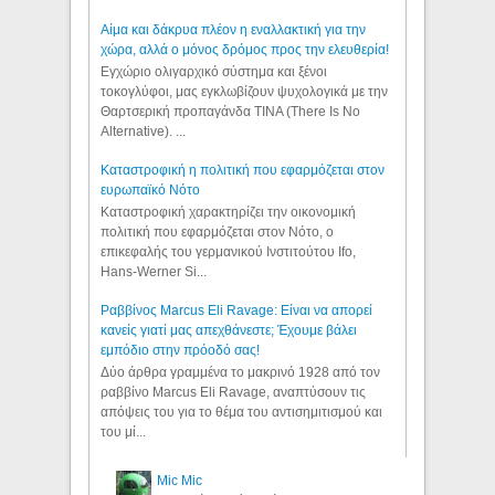
Αίμα και δάκρυα πλέον η εναλλακτική για την
χώρα, αλλά ο μόνος δρόμος προς την ελευθερία!
Εγχώριο ολιγαρχικό σύστημα και ξένοι
τοκογλύφοι, μας εγκλωβίζουν ψυχολογικά με την
Θαρτσερική προπαγάνδα TINA (There Is No
Alternative). ...
Καταστροφική η πολιτική που εφαρμόζεται στον
ευρωπαϊκό Νότο
Καταστροφική χαρακτηρίζει την οικονομική
πολιτική που εφαρμόζεται στον Νότο, ο
επικεφαλής του γερμανικού Ινστιτούτου Ifo,
Hans-Werner Si...
Ραββίνος Marcus Eli Ravage: Είναι να απορεί
κανείς γιατί μας απεχθάνεστε; Έχουμε βάλει
εμπόδιο στην πρόοδό σας!
Δύο άρθρα γραμμένα το μακρινό 1928 από τον
ραββίνο Marcus Eli Ravage, αναπτύσουν τις
απόψεις του για το θέμα του αντισημιτισμού και
του μί...
Mic Mic