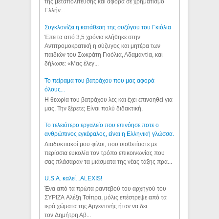
της μεταπολίτευσης και αφορά σε χρηματισμό
Ελλήν...
Συγκλονίζει η κατάθεση της συζύγου του Γκιόλια
Έπειτα από 3,5 χρόνια κλήθηκε στην
Αντιτρομοκρατική η σύζυγος και μητέρα των
παιδιών του Σωκράτη Γκιόλια, Αδαμαντία, και
δήλωσε: «Μας έλεγ...
Το πείραμα του βατράχου που μας αφορά
όλους...
Η θεωρία του βατράχου λες και έχει επινοηθεί για
μας. Την ξέρετε; Είναι πολύ διδακτική.
Το τελειότερο εργαλείο που επινόησε ποτε ο
ανθρώπινος εγκέφαλος, είναι η Ελληνική γλώσσα.
Διαδυκτιακοί μου φίλοι, που υιοθετίσατε με
περίσσια ευκολία τον τρόπο επικοινωνίας που
σας πλάσαραν τα μιάσματα της νέας τάξης πρα...
U.S.A. καλεί...ALEXIS!
Ένα από τα πρώτα ραντεβού του αρχηγού του
ΣΥΡΙΖΑ Αλέξη Τσίπρα, μόλις επέστρεψε από τα
ιερά χώματα της Αργεντινής ήταν να δει
τον Δημήτρη Αβ...