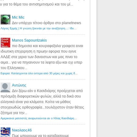
υ για το θέμα του αντισημιτισμού και του μί...
Mic Mic
Δεν υπάρχει τέτοιο άρθρο στο planetnews
Λόγιος Ερμής | Η γνώση ξεκινάει με την αναζήτηση...: Ιδού οι 18 που χρωστούν 11 δις ευρώ!
·
6 years ago
Manos Sapountzakis
πιο δημοσιο και κουραφεξαλα γραφετε ειναι
ιδιωτικη επιχειρηση η πρωην εφορια που εγινε
ΑΑΔΕ στα χερια των δανειστων και μας πινει το
αιμα... για να πηγαινουν τα λεφτα εξω και οχι υπερ
του Ελληνικου...
Εφορία: Κατάσχονται όλα ύστερα από 30 μέρες και χωρίς δικαστικές αποφάσεις - Λόγιος Ερμής
·
6 years ag
Αντώνης
Δεν ξέρω εάν ο Κασιδιάρης προέρχεται από
πρόσμιξη διαφορετικών φυλών, αλλά τα δικά σου
ελληνικά είναι για κλάματα. Κοίτα να μάθεις
στοιχειωδώς ορθογραφία...τουλάχιστον όταν θέτεις
ζήτημα για την...
Αμερικανοί ρατσιστές αναρωτιούνται αν ο Ηλίας Κασιδιάρης ανήκει στη λευκή φυλή... - Λόγιος Ερμής
·
7 yea
Νικολαος46
Πως μπορουμε να το κατεβασουμε