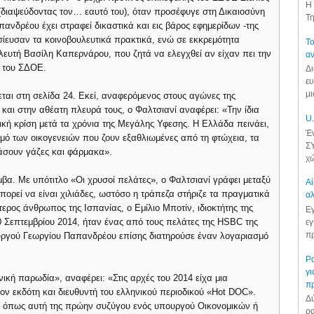
Η 
διαψεύδοντας τον… εαυτό του), όταν προσέφυγε στη Δικαιοσύνη
Τη
νδρέου έχει στραφεί δικαστικά και εις βάρος εφημερίδων -της
ίευσαν τα κοινοβουλευτικά πρακτικά, ενώ σε εκκρεμότητα
Το
λευτή Βασίλη Καπερνάρου, που ζητά να ελεγχθεί αν είχαν πει την
αν
η του ΣΔΟΕ.
Δι
ευ
μι
ται στη σελίδα 24. Εκεί, αναφερόμενος στους αγώνες της
αι στην αθέατη πλευρά τους, ο Φαλτσιανί αναφέρει: «Την ίδια
U.
ική κρίση μετά τα χρόνια της Μεγάλης Υφεσης. Η Ελλάδα πεινάει,
Έν
ιθμό των οικογενειών που ζουν εξαθλιωμένες από τη φτώχεια, τα
ΣΥ
άσουν γάζες και φάρμακα».
χώ
βα. Με υπότιτλο «Οι χρυσοί πελάτες», ο Φαλτσιανί γράφει μεταξύ
Αί
ορεί να είναι χιλιάδες, ωστόσο η τράπεζα στήριζε τα πραγματικά
αλ
ερος άνθρωπος της Ισπανίας, ο Εμίλιο Μποτίν, ιδιοκτήτης της
Εγ
10 Σεπτεμβρίου 2014, ήταν ένας από τους πελάτες της HSBC της
εγ
πρ
ργού Γεωργίου Παπανδρέου επίσης διατηρούσε έναν λογαριασμό
Ρα
γι
νική παρωδία», αναφέρει: «Στις αρχές του 2014 είχα μια
π
ον εκδότη και διευθυντή του ελληνικού περιοδικού «Hot DOC».
Δύ
ις όπως αυτή της πρώην συζύγου ενός υπουργού Οικονομικών ή
ρα