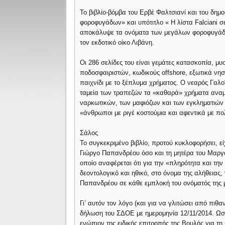
Το βιβλίο-βόμβα του Ερβέ Φαλτσιανί και του δημ
φοροφυγάδων» και υπότιτλο « Η λίστα Falciani 
αποκάλυψε τα ονόματα των μεγάλων φοροφυγάδω
τον εκδοτικό οίκο Λιβάνη.
Οι 286 σελίδες του είναι γεμάτες κατασκοπία, μ
ποδοσφαιριστών, κωδικούς offshore, εξωτικά νησ
παιχνίδι με το ξέπλυμα χρήματος. Ο νεαρός Γαλ
ταμεία των τραπεζών τα «καθαρά» χρήματα ανα
ναρκωτικών, των μαφιόζων και των εγκληματιών
«άνθρωποι με ριγέ κοστούμια και αφεντικά με πο
Σάλος
Το συγκεκριμένο βιβλίο, προτού κυκλοφορήσει, εί
Γιώργο Παπανδρέου όσο και τη μητέρα του Μαργαρ
οποίο αναφέρεται ότι για την «πληρότητα και την 
δεοντολογικό και ηθικό, στο όνομα της αλήθειας
Παπανδρέου σε κάθε εμπλοκή του ονόματός της με
Γι’ αυτόν τον λόγο (και για να γλιτώσει από πιθα
δήλωση του ΣΔΟΕ με ημερομηνία 12/11/2014. Ωσ
ενώπιον της ειδικής επιτροπής της Βουλής για τ