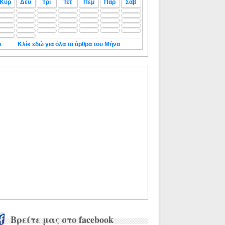
Κυρ
Δευ
Τρι
Τετ
Πεμ
Παρ
Σαβ
◄
Κλίκ εδώ για όλα τα άρθρα του Μήνα
Βρείτε μας στο facebook