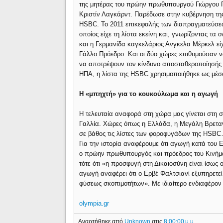
της μητέρας του πρώην πρωθυπουργού Γιώργου 
Κριστίν Λαγκάρντ. Παρέδωσε στην κυβέρνηση τη
HSBC. Το 2011 επικεφαλής των διαπραγματεύσεων
οποίος είχε τη λίστα εκείνη και, γνωρίζοντας τ
και η Γερμανίδα καγκελάριος Ανγκελα Μέρκελ ε
Γάλλο Πρόεδρο. Και οι δύο χώρες επιθυμούσαν ν
να αποτρέψουν τον κίνδυνο αποσταθεροποίησής το
ΗΠΑ, η λίστα της HSBC χρησιμοποιήθηκε ως μέσο
Η «μπηχτή» για το κουκούλωμα και η αγωγή
Η τελευταία αναφορά στη χώρα μας γίνεται στη 
Γαλλία. Χώρες όπως η Ελλάδα, η Μεγάλη Βρετανί
σε βάθος τις λίστες των φοροφυγάδων της HSB
Για την ιστορία αναφέρουμε ότι αγωγή κατά του 
ο πρώην πρωθυπουργός και πρόεδρος του Κινήμ
τότε ότι «η προσφυγή στη Δικαιοσύνη είναι ίσως
αγωγή αναφέρει ότι ο Ερβέ Φαλτσιανί εξυπηρετε
φύσεως σκοπιμοτήτων». Με ιδιαίτερο ενδιαφέρον
olympia.gr
Αναρτήθηκε από
Unknown
στις
8:00:00 μ.μ.