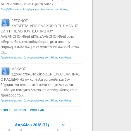
ΔΩΡΕΑΝ!!!! Αν ειναι Εφικτο Αυτο?
Ένα βιβλίο που πολεμήθηκε γιατί ξυπνούσε συνειδήσεις... - Λόγιος Ερμής | Η γνώση ξεκινάει με την αναζήτηση...
ΓΕΓΟΝΟΣ
ΚΑΤΑΓΕΤΑΙ ΑΠΟ ΕΝΑ ΧΩΡΙΟ ΤΗΣ ΜΑΝΗΣ.
ΟΛΗ Η ΠΕΛΟΠΟΝΗΣΟ ΠΡΩΤΟΥ
ΑΛΒΑΝΟΠΟΙΗΘΕΙ ΕΙΧΕ ΣΛΑΒΟΠΟΙΗΘΕΙ ούτε
πίθηκος θα έμενε καθαρόαιμος μετα απο την
εισβολή αυτών των μη ελληνικών φυλων εκεί κατω.
Οι...
Αμερικανοί ρατσιστές αναρωτιούνται αν ο Ηλίας Κασιδιάρης ανήκει στη λευκή φυλή... - Λόγιος Ερμής
·
8 yea
ΜΑΚΔΟΣ
Έχουν απόλυτο δίκιο ΔΕΝ ΕΙΝΑΙ ΕΛΛΗΝΑΣ
Ο ΚΑΣΙΔΙΑΡΗΣ αν και θέλει να νιώθει και δεν
δέχομαι ενα πνευματικό τέκνο του χιτλερ να να
μιλάει για κατοχικό δανειο και αποζημιώσεις και ο
πρόεδρος του...
Αμερικανοί ρατσιστές αναρωτιούνται αν ο Ηλίας Κασιδιάρης ανήκει στη λευκή φυλή... - Λόγιος Ερμής
·
8 yea
PEOPLE
RECENT
POPULAR