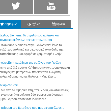
Δημοφιλή
Σχόλια
Αρχείο
κελος Siemens: Το μεγαλύτερο πολιτικό και
κονομικό σκάνδαλο της μεταπολίτευσης!
 σκάνδαλο Siemens στην Ελλάδα είναι ίσως το
γαλύτερο πολιτικό και οικονομικό σκάνδαλο της
ταπολίτευσης και αφορά σε χρηματισμό Ελλήν...
γκλονίζει η κατάθεση της συζύγου του Γκιόλια
ειτα από 3,5 χρόνια κλήθηκε στην Αντιτρομοκρατική
σύζυγος και μητέρα των παιδιών του Σωκράτη
ιόλια, Αδαμαντία, και δήλωσε: «Μας έλεγ...
έν αριστεύειν!
 ένα από τα Ομηρικά έπη, την Ιλιάδα, δύναται κανείς
 εντοπίσει (και μάλιστα δύο φορές) μια έκφραση-
μβουλή που αποτέλεσε ιδανικό για...
 πείραμα του βατράχου που μας αφορά όλους...