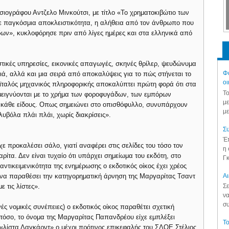
οσιογράφου Αντζελο Μινκούτσι, με τίτλο «Το χρηματοκιβώτιο των
σε παγκόσμια αποκλειστικότητα, η αλήθεια από τον άνθρωπο που
ν», κυκλοφόρησε πριν από λίγες ημέρες και στα ελληνικά από
υστικές υπηρεσίες, εικονικές απαγωγές, σκηνές θρίλερ, ψευδώνυμα
Φά
ιά, αλλά και μια σειρά από αποκαλύψεις για το πώς στήνεται το
οι
οϊταλός μηχανικός πληροφορικής αποκαλύπτει πρώτη φορά ότι στα
Το
μειγνύονται με το χρήμα των φοροφυγάδων, των εμπόρων
με
 κάθε είδους. Οπως σημειώνει στο οπισθόφυλλο, συνυπάρχουν
με
λυβόλα πλάι πλάι, χωρίς διακρίσεις».
Συ
Έπ
χε προκαλέσει σάλο, γιατί αναφέρει στις σελίδες του τόσο τον
η 
ίτα. Δεν είναι τυχαίο ότι υπάρχει σημείωμα του εκδότη, στο
Γκ
αντικειμενικότητα της ενημέρωσης ο εκδοτικός οίκος έχει χρέος
Aι
, να παραθέσει την κατηγορηματική άρνηση της Μαργαρίτας Τσαντ
 τις λίστες».
Σε
να
συ
νές νομικές συνέπειες) ο εκδοτικός οίκος παραθέτει σχετική
τόσο, το όνομα της Μαργαρίτας Παπανδρέου είχε εμπλέξει
Το
η «λίστα Λαγκάρντ» ο μέχρι πρότινος επικεφαλής του ΣΔΟΕ Στέλιος