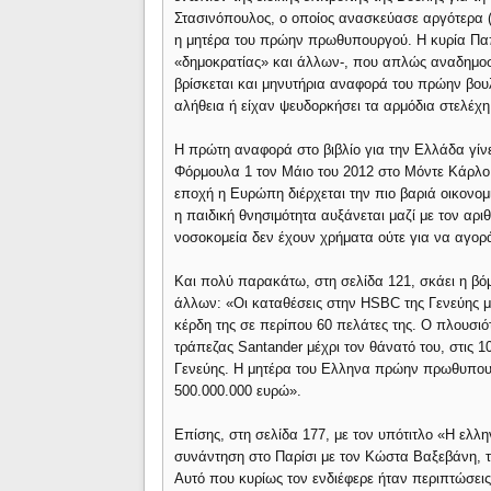
Στασινόπουλος, ο οποίος ανασκεύασε αργότερα (
η μητέρα του πρώην πρωθυπουργού. Η κυρία Παπα
«δημοκρατίας» και άλλων-, που απλώς αναδημοσ
βρίσκεται και μηνυτήρια αναφορά του πρώην βου
αλήθεια ή είχαν ψευδορκήσει τα αρμόδια στελέχ
Η πρώτη αναφορά στο βιβλίο για την Ελλάδα γίνε
Φόρμουλα 1 τον Μάιο του 2012 στο Μόντε Κάρλο κ
εποχή η Ευρώπη διέρχεται την πιο βαριά οικονομ
η παιδική θνησιμότητα αυξάνεται μαζί με τον αρ
νοσοκομεία δεν έχουν χρήματα ούτε για να αγορ
Και πολύ παρακάτω, στη σελίδα 121, σκάει η βόμ
άλλων: «Οι καταθέσεις στην HSBC της Γενεύης μπ
κέρδη της σε περίπου 60 πελάτες της. Ο πλουσιότ
τράπεζας Santander μέχρι τον θάνατό του, στις 
Γενεύης. Η μητέρα του Ελληνα πρώην πρωθυπου
500.000.000 ευρώ».
Επίσης, στη σελίδα 177, με τον υπότιτλο «Η ελλη
συνάντηση στο Παρίσι με τον Κώστα Βαξεβάνη, τ
Αυτό που κυρίως τον ενδιέφερε ήταν περιπτώσε