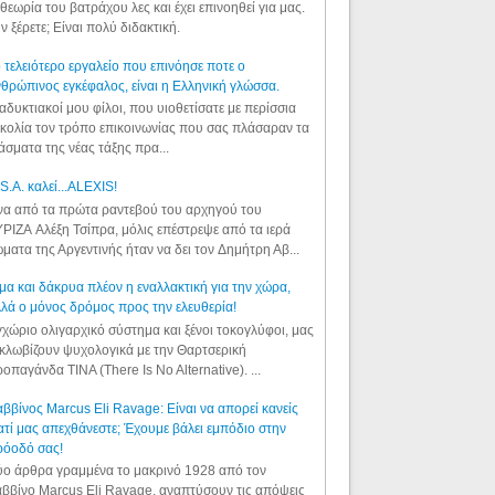
θεωρία του βατράχου λες και έχει επινοηθεί για μας.
ν ξέρετε; Είναι πολύ διδακτική.
 τελειότερο εργαλείο που επινόησε ποτε ο
θρώπινος εγκέφαλος, είναι η Ελληνική γλώσσα.
αδυκτιακοί μου φίλοι, που υιοθετίσατε με περίσσια
κολία τον τρόπο επικοινωνίας που σας πλάσαραν τα
άσματα της νέας τάξης πρα...
S.A. καλεί...ALEXIS!
α από τα πρώτα ραντεβού του αρχηγού του
ΡΙΖΑ Αλέξη Τσίπρα, μόλις επέστρεψε από τα ιερά
ματα της Αργεντινής ήταν να δει τον Δημήτρη Αβ...
μα και δάκρυα πλέον η εναλλακτική για την χώρα,
λά ο μόνος δρόμος προς την ελευθερία!
χώριο ολιγαρχικό σύστημα και ξένοι τοκογλύφοι, μας
κλωβίζουν ψυχολογικά με την Θαρτσερική
οπαγάνδα TINA (There Is No Alternative). ...
ββίνος Marcus Eli Ravage: Είναι να απορεί κανείς
ατί μας απεχθάνεστε; Έχουμε βάλει εμπόδιο στην
ρόοδό σας!
ο άρθρα γραμμένα το μακρινό 1928 από τον
ββίνο Marcus Eli Ravage, αναπτύσουν τις απόψεις