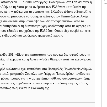
Παπανδρέου… Το 2010 υπουργός Οικονομικών στη Γαλλία ήταν η
το
ς Αθήνας τη λίστα με τα ονόματα των Ελλήνων καταθετών της
 με την τρόικα για τη σωτηρία της Ελλάδας τέθηκε ο Σαρκοζί, ο
α ονόματα, μπορούσε να ασκήσει πιέσεις στον Παπανδρέου. Ακόμη
ίχε συναινέσει στην ανάληψη των διαπραγματεύσεων από το
α διατηρήσουν τη δυνατότητα χρηματοδότησης από τις αγορές και
υς εξαιτίας του χρέους της Ελλάδας. Οπως είχε συμβεί και στις
 εκβιασμού και ως διαπραγματευτικό χαρτί».
σελίδα 201: «Είναι μια κατάσταση που φυσικά δεν αφορά μόνο τη
α, η Γερμανία και η Αργεντινή δεν θέλησαν ποτέ να ερευνήσουν
C…»
Ερβέ Φαλτσιανί έχει καταθέσει στο Πολυμελές Πρωτοδικείο Αθηνών
ατος Δημοκρατών Σοσιαλιστών Γιώργος Παπανδρέου, τονίζοντας
 ο μόνος τρόπος για την αντιμετώπιση άθλιων συκοφαντιών». Στην
ί «σκοπούς τυχοδιωκτικού πλουτισμού και εξυπηρέτησης πάσης
 πάντως αναμένεται η εκδίκασή της…