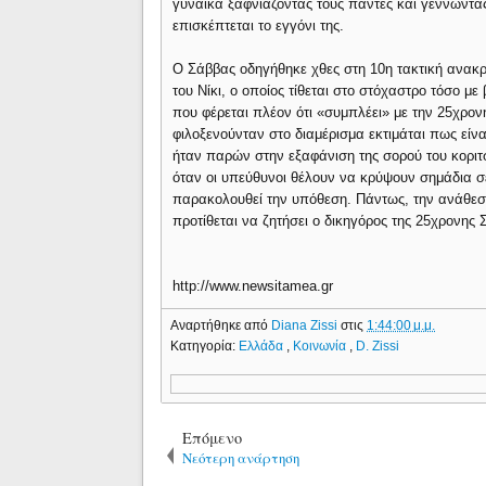
γυναίκα ξαφνιάζοντας τους πάντες και γεννώντας 
επισκέπτεται το εγγόνι της.
Ο Σάββας οδηγήθηκε χθες στη 10η τακτική ανακρί
του Νίκι, ο οποίος τίθεται στο στόχαστρο τόσο μ
που φέρεται πλέον ότι «συμπλέει» με την 25χρο
φιλοξενούνταν στο διαμέρισμα εκτιμάται πως είνα
ήταν παρών στην εξαφάνιση της σορού του κορι
όταν οι υπεύθυνοι θέλουν να κρύψουν σημάδια σ
παρακολουθεί την υπόθεση. Πάντως, την ανάθεση
προτίθεται να ζητήσει ο δικηγόρος της 25χρονης 
http://www.newsitamea.gr
Αναρτήθηκε από
Diana Zissi
στις
1:44:00 μ.μ.
Κατηγορία:
Ελλάδα
,
Κοινωνία
,
D. Zissi
Επόμενο
Νεότερη ανάρτηση