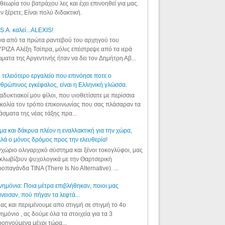
θεωρία του βατράχου λες και έχει επινοηθεί για μας.
ν ξέρετε; Είναι πολύ διδακτική.
S.A. καλεί...ALEXIS!
α από τα πρώτα ραντεβού του αρχηγού του
ΡΙΖΑ Αλέξη Τσίπρα, μόλις επέστρεψε από τα ιερά
ματα της Αργεντινής ήταν να δει τον Δημήτρη Αβ...
 τελειότερο εργαλείο που επινόησε ποτε ο
θρώπινος εγκέφαλος, είναι η Ελληνική γλώσσα.
αδυκτιακοί μου φίλοι, που υιοθετίσατε με περίσσια
κολία τον τρόπο επικοινωνίας που σας πλάσαραν τα
άσματα της νέας τάξης πρα...
μα και δάκρυα πλέον η εναλλακτική για την χώρα,
λά ο μόνος δρόμος προς την ελευθερία!
χώριο ολιγαρχικό σύστημα και ξένοι τοκογλύφοι, μας
κλωβίζουν ψυχολογικά με την Θαρτσερική
οπαγάνδα TINA (There Is No Alternative). ...
ημόνια: Ποια μέτρα επιβλήθηκαν, ποιοι μας
νεισαν, πού πήγαν τα λεφτά...
ας και περιμένουμε απο στιγμή σε στιγμή το 4ο
ημόνιο , ας δούμε όλα τα στοιχεία για τα 3
οηγούμενα μέχρι τώρα...