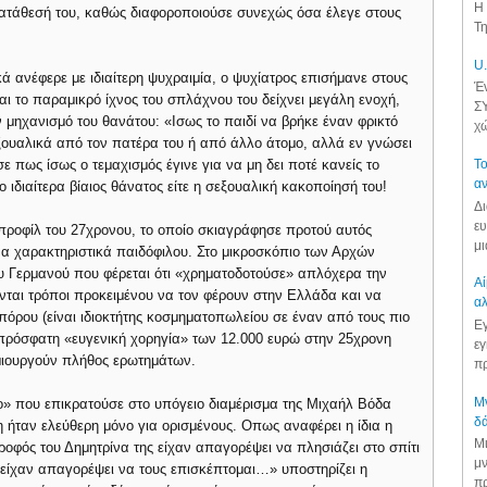
Η 
ατάθεσή του, καθώς διαφοροποιούσε συνεχώς όσα έλεγε στους
Τη
U.
κά ανέφερε με ιδιαίτερη ψυχραιμία, ο ψυχίατρος επισήμανε στους
Έν
ι το παραμικρό ίχνος του σπλάχνου του δείχνει μεγάλη ενοχή,
ΣΥ
ν μηχανισμό του θανάτου: «Ισως το παιδί να βρήκε έναν φρικτό
χώ
εξουαλικά από τον πατέρα του ή από άλλο άτομο, αλλά εν γνώσει
 πως ίσως ο τεμαχισμός έγινε για να μη δει ποτέ κανείς το
Το
αν
ο ιδιαίτερα βίαιος θάνατος είτε η σεξουαλική κακοποίησή του!
Δι
ευ
προφίλ του 27χρονου, το οποίο σκιαγράφησε προτού αυτός
μι
να χαρακτηριστικά παιδόφιλου. Στο μικροσκόπιο των Αρχών
ου Γερμανού που φέρεται ότι «χρηματοδοτούσε» απλόχερα την
Αί
ται τρόποι προκειμένου να τον φέρουν στην Ελλάδα και να
αλ
πόρου (είναι ιδιοκτήτης κοσμηματοπωλείου σε έναν από τους πιο
Εγ
 πρόσφατη «ευγενική χορηγία» των 12.000 ευρώ στην 25χρονη
εγ
ημιουργούν πλήθος ερωτημάτων.
πρ
Μν
ο» που επικρατούσε στο υπόγειο διαμέρισμα της Μιχαήλ Βόδα
δά
η ήταν ελεύθερη μόνο για ορισμένους. Οπως αναφέρει η ίδια η
Μι
τροφός του Δημητρίνα της είχαν απαγορέψει να πλησιάζει στο σπίτι
μν
είχαν απαγορέψει να τους επισκέπτομαι…» υποστηρίζει η
πρ