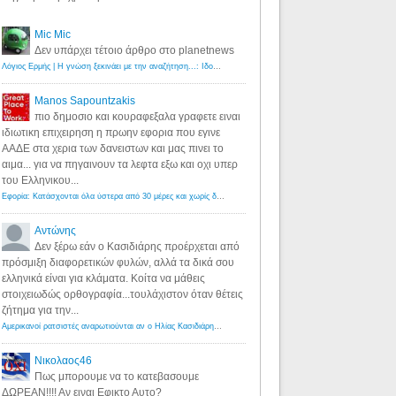
Mic Mic
Δεν υπάρχει τέτοιο άρθρο στο planetnews
Λόγιος Ερμής | Η γνώση ξεκινάει με την αναζήτηση...: Ιδού οι 18 που χρωστούν 11 δις ευρώ!
·
6 years ago
Manos Sapountzakis
πιο δημοσιο και κουραφεξαλα γραφετε ειναι
ιδιωτικη επιχειρηση η πρωην εφορια που εγινε
ΑΑΔΕ στα χερια των δανειστων και μας πινει το
αιμα... για να πηγαινουν τα λεφτα εξω και οχι υπερ
του Ελληνικου...
Εφορία: Κατάσχονται όλα ύστερα από 30 μέρες και χωρίς δικαστικές αποφάσεις - Λόγιος Ερμής
·
6 years ag
Αντώνης
Δεν ξέρω εάν ο Κασιδιάρης προέρχεται από
πρόσμιξη διαφορετικών φυλών, αλλά τα δικά σου
ελληνικά είναι για κλάματα. Κοίτα να μάθεις
στοιχειωδώς ορθογραφία...τουλάχιστον όταν θέτεις
ζήτημα για την...
Αμερικανοί ρατσιστές αναρωτιούνται αν ο Ηλίας Κασιδιάρης ανήκει στη λευκή φυλή... - Λόγιος Ερμής
·
7 yea
Νικολαος46
Πως μπορουμε να το κατεβασουμε
ΔΩΡΕΑΝ!!!! Αν ειναι Εφικτο Αυτο?