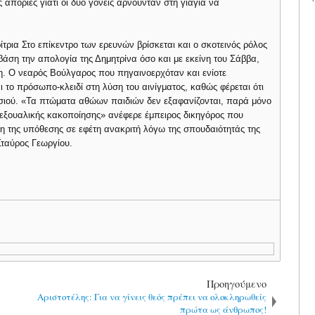
απορίες γιατί οι δύο γονείς αρνούνταν στη γιαγιά να
τρια Στο επίκεντρο των ερευνών βρίσκεται και ο σκοτεινός ρόλος
ε βάση την απολογία της Δημητρίνα όσο και με εκείνη του Σάββα,
νη. Ο νεαρός Βούλγαρος που πηγαινοερχόταν και ενίοτε
ι το πρόσωπο-κλειδί στη λύση του αινίγματος, καθώς φέρεται ότι
τσιού. «Τα πτώματα αθώων παιδιών δεν εξαφανίζονται, παρά μόνο
εξουαλικής κακοποίησης» ανέφερε έμπειρος δικηγόρος που
 της υπόθεσης σε εφέτη ανακριτή λόγω της σπουδαιότητάς της
Σταύρος Γεωργίου.
Προηγούμενο
Αριστοτέλης: Για να γίνεις θεός πρέπει να ολοκληρωθείς
πρώτα ως άνθρωπος!