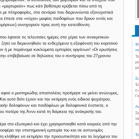
 «μαρτυρούν» πως κάτι βαθύτερο κρύβεται πίσω από τη
 με πληροφορίες, στα σενάρια που διερευνώνται εξονυχιστικά
 να έπεσε στα «νύχια» μαφίας παιδόφιλων που δρουν εντός και
τιμήσεων) συνηγορούν προς αυτή την κατεύθυνση.
που έφτασε τις τελευταίες ημέρες στα χέρια των ανακριτικών
 ζητεί να διερευνηθούν τα ενδεχόμενα η εξαφάνιση του κοριτσιού
Φά
ων ή με παράνομα κυκλώματα εμπορίας οργάνων! «Οι ερωτήσεις
οι
ση» επιβεβαίωσε σε δηλώσεις του ο συνήγορος του 27χρονου
Το
με
με
Συ
Έπ
η 
ι, αφού ο μυστηριώδης αποστολέας προτίμησε να μείνει ανώνυμος,
Γκ
αι αυτό διότι έχουν και την εκτίμηση ενός ειδικού ψυχιάτρου,
ρροήν δολοφόνων και παιδόφιλων με δολοφονικά ένστικτα, ο
Aι
ου πατέρα της Άννυ κατά τη διάρκεια της ανάκρισής του.
Σε
να
έρα στο εξωτερικό και έχει χρησιμοποιηθεί κατά καιρούς από την
συ
οσφέρει την επιστημονική εμπειρία του και σε αστυνομίες
Το
 κλήθηκε να εκτιμήσει την προσωπικότητα και τα λεγόμενα του