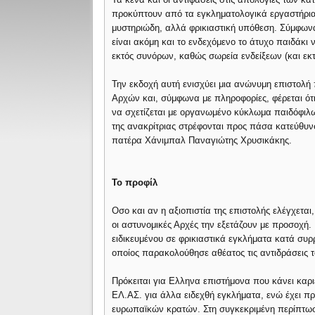
προκύπτουν από τα εγκληματολογικά εργαστήρια
μυστηριώδη, αλλά φρικιαστική υπόθεση. Σύμφωνα
είναι ακόμη και το ενδεχόμενο το άτυχο παιδάκι
εκτός συνόρων, καθώς σωρεία ενδείξεων (και εκ
Την εκδοχή αυτή ενισχύει μια ανώνυμη επιστολή 
Αρχών και, σύμφωνα με πληροφορίες, φέρεται ότι
να σχετίζεται με οργανωμένο κύκλωμα παιδόφιλ
της ανακρίτριας στρέφονται προς πάσα κατεύθυν
πατέρα Χάνιμπαλ Παναγιώτης Χρυσικάκης.
Το προφίλ
Οσο και αν η αξιοπιστία της επιστολής ελέγχετα
οι αστυνομικές Αρχές την εξετάζουν με προσοχή. Κ
ειδικευμένου σε φρικιαστικά εγκλήματα κατά συ
οποίος παρακολούθησε αθέατος τις αντιδράσεις τ
Πρόκειται για Ελληνα επιστήμονα που κάνει καρι
ΕΛ.ΑΣ. για άλλα ειδεχθή εγκλήματα, ενώ έχει πρ
ευρωπαϊκών κρατών. Στη συγκεκριμένη περίπτωση