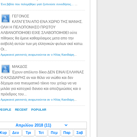
Ένα βιβλίο που πολεμήθηκε γιατί ξυπνούσε συνειδήσεις... - Λόγιος Ερμής | Η γνώση ξεκινάει με την αναζήτηση...
ΓΕΓΟΝΟΣ
ΚΑΤΑΓΕΤΑΙ ΑΠΟ ΕΝΑ ΧΩΡΙΟ ΤΗΣ ΜΑΝΗΣ.
ΟΛΗ Η ΠΕΛΟΠΟΝΗΣΟ ΠΡΩΤΟΥ
ΑΛΒΑΝΟΠΟΙΗΘΕΙ ΕΙΧΕ ΣΛΑΒΟΠΟΙΗΘΕΙ ούτε
πίθηκος θα έμενε καθαρόαιμος μετα απο την
εισβολή αυτών των μη ελληνικών φυλων εκεί κατω.
Οι...
Αμερικανοί ρατσιστές αναρωτιούνται αν ο Ηλίας Κασιδιάρης ανήκει στη λευκή φυλή... - Λόγιος Ερμής
·
8 yea
ΜΑΚΔΟΣ
Έχουν απόλυτο δίκιο ΔΕΝ ΕΙΝΑΙ ΕΛΛΗΝΑΣ
Ο ΚΑΣΙΔΙΑΡΗΣ αν και θέλει να νιώθει και δεν
δέχομαι ενα πνευματικό τέκνο του χιτλερ να να
μιλάει για κατοχικό δανειο και αποζημιώσεις και ο
πρόεδρος του...
Αμερικανοί ρατσιστές αναρωτιούνται αν ο Ηλίας Κασιδιάρης ανήκει στη λευκή φυλή... - Λόγιος Ερμής
·
8 yea
PEOPLE
RECENT
POPULAR
Κυρ
Δευ
Τρι
Τετ
Πεμ
Παρ
Σαβ