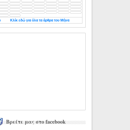
◄
Κλίκ εδώ για όλα τα άρθρα του Μήνα
Βρείτε μας στο facebook