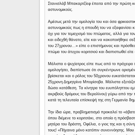
Στανισλάβ Μπακαρτζίεφ έπειτα από την πρώτη κ
αστυνομικούς.
Αμέσως μετά την ομολογία του και όσα φρικιαστι
αστυνομικούς πως η σπουδή του να εξαφανίσει κα
όχι για τον τεμαχισμό του πτώματος, αλλά για το
και ειδεχθή θάνατο, είτε και να κακοποιήθηκε σ
του 27χρονου…» είπε ο επιστήμονας και πρόσθεσε
πτώμα του άτυχου κοριτσιού και διαπιστωθεί είτε 
Μάλιστα ο ψυχίατρος είπε πως από το πρόχειρο 
ομολογήσει, διαπίστωσε ότι συγκέντρωνε ορισμέ
βρίσκεται και ο ρόλος του 50χρονου ευκατάστατ
25χρονη Δημητρίνα Μπορίσοβα. Μάλιστα εξετάζον
δώσει κατάθεση. Τα κίνητρα του ευυπόληπτου εμ
ακριβούς δρόμους του Βερολίνου) γύρω από την
κατά τη τελευταία επίσκεψή της στη Γερμανία δ
Την ίδια ώρα, προβληματισμό προκαλεί το «άβατ
όπου διέμενε το κοριτσάκι, στο οποίο η πρόσβασ
μητέρα του δράστη, Οφέλια, ο γιος της και η σύν
τους! «Πήγαινα μόνο κατόπιν συνεννόησης. Μου 