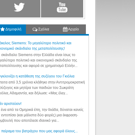
Δημοφιλή
Σχόλια
Αρχείο
κελος Siemens: Το μεγαλύτερο πολιτικό και
κονομικό σκάνδαλο της μεταπολίτευσης!
 σκάνδαλο Siemens στην Ελλάδα είναι ίσως το
γαλύτερο πολιτικό και οικονομικό σκάνδαλο της
ταπολίτευσης και αφορά σε χρηματισμό Ελλήν...
γκλονίζει η κατάθεση της συζύγου του Γκιόλια
ειτα από 3,5 χρόνια κλήθηκε στην Αντιτρομοκρατική
σύζυγος και μητέρα των παιδιών του Σωκράτη
ιόλια, Αδαμαντία, και δήλωσε: «Μας έλεγ...
έν αριστεύειν!
 ένα από τα Ομηρικά έπη, την Ιλιάδα, δύναται κανείς
 εντοπίσει (και μάλιστα δύο φορές) μια έκφραση-
μβουλή που αποτέλεσε ιδανικό για...
 πείραμα του βατράχου που μας αφορά όλους...