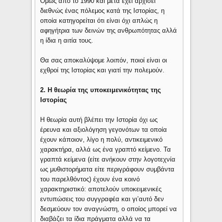
Όμως από το 1990 και μετά έχει αρχίσει
διεθνώς ένας πόλεμος κατά της Ιστορίας, η
οποία κατηγορείται ότι είναι όχι απλώς η
αφηγήτρια των δεινών της ανθρωπότητας αλλά
η ίδια η αιτία τους.
Θα σας αποκαλύψομε λοιπόν, ποιοί είναι οι
εχθροί της Ιστορίας και γιατί την πολεμούν.
2. Η θεωρία της υποκειμενικότητας της
Ιστορίας
Η θεωρία αυτή βλέπει την Ιστορία όχι ως
έρευνα και αξιολόγηση γεγονότων τα οποία
έχουν κάποιον, λίγο η πολύ, αντικειμενικό
χαρακτήρα, αλλά ως ένα γραπτό κείμενο. Τα
γραπτά κείμενα (είτε ανήκουν στην λογοτεχνία
ως μυθιστορήματα είτε περιγράφουν συμβάντα
του παρελθόντος) έχουν ένα κοινό
χαρακτηριστικό: αποτελούν υποκειμενικές
εντυπώσεις του συγγραφέα και γι’αυτό δεν
δεσμεύουν τον αναγνώστη, ο οποίος μπορεί να
διαβάζει τα ίδια πράγματα αλλά να τα