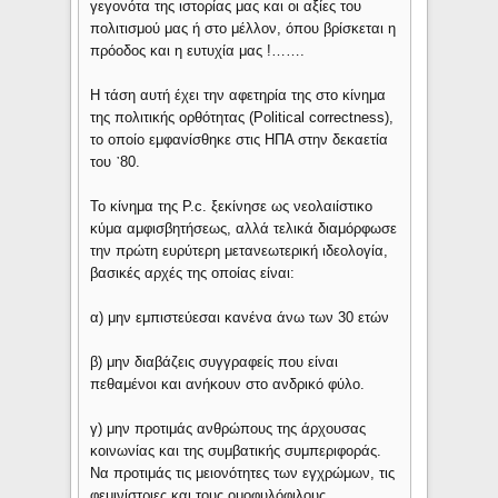
γεγονότα της ιστορίας μας και οι αξίες του
πολιτισμού μας ή στο μέλλον, όπου βρίσκεται η
πρόοδος και η ευτυχία μας !…….
Η τάση αυτή έχει την αφετηρία της στο κίνημα
της πολιτικής ορθότητας (Political correctness),
το οποίο εμφανίσθηκε στις ΗΠΑ στην δεκαετία
του ᾿80.
Το κίνημα της P.c. ξεκίνησε ως νεολαιίστικο
κύμα αμφισβητήσεως, αλλά τελικά διαμόρφωσε
την πρώτη ευρύτερη μετανεωτερική ιδεολογία,
βασικές αρχές της οποίας είναι:
α) μην εμπιστεύεσαι κανένα άνω των 30 ετών
β) μην διαβάζεις συγγραφείς που είναι
πεθαμένοι και ανήκουν στο ανδρικό φύλο.
γ) μην προτιμάς ανθρώπους της άρχουσας
κοινωνίας και της συμβατικής συμπεριφοράς.
Να προτιμάς τις μειονότητες των εγχρώμων, τις
φεμινίστριες και τους ομοφυλόφιλους.