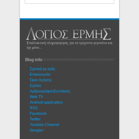
Εναλλακτική πληροφόρηση, για τα τρέχοντα γεγονότα και
όχι μόνο...
Blog info
Σχετικά με εμάς
Eπικοινωνία
Όροι Χρήσης
Σχόλια
Αρθρογράφοι/Συντάκτες
Web TV
Android application
RSS
Facebook
Twitter
Youtube Channel
Google+