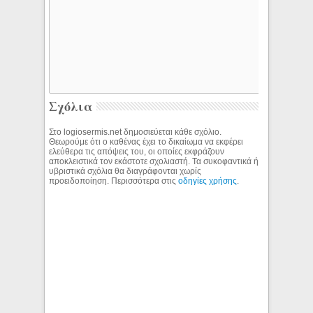
Σχόλια
Στο logiosermis.net δημοσιεύεται κάθε σχόλιο.
Θεωρούμε ότι ο καθένας έχει το δικαίωμα να εκφέρει
ελεύθερα τις απόψεις του, οι οποίες εκφράζουν
αποκλειστικά τον εκάστοτε σχολιαστή. Τα συκοφαντικά ή
υβριστικά σχόλια θα διαγράφονται χωρίς
προειδοποίηση. Περισσότερα στις
οδηγίες χρήσης
.