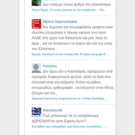
Δεν υπάρχει τέτοιο άρθρο στο planetnews
Λόγιος Ερμής | Η γνώση ξεκινάει με την αναζήτηση...: Ιδού οι 18 που χρωστούν 11 δις ευρώ!
Manos Sapountzakis
πιο δημοσιο και κουραφεξαλα γραφετε ειναι
ιδιωτικη επιχειρηση η πρωην εφορια που εγινε
ΑΑΔΕ στα χερια των δανειστων και μας πινει το
αιμα... για να πηγαινουν τα λεφτα εξω και οχι υπερ
του Ελληνικου...
Εφορία: Κατάσχονται όλα ύστερα από 30 μέρες και χωρίς δικαστικές αποφάσεις - Λόγιος Ερμής
Αντώνης
Δεν ξέρω εάν ο Κασιδιάρης προέρχεται από
πρόσμιξη διαφορετικών φυλών, αλλά τα δικά σου
ελληνικά είναι για κλάματα. Κοίτα να μάθεις
στοιχειωδώς ορθογραφία...τουλάχιστον όταν θέτεις
ζήτημα για την...
Αμερικανοί ρατσιστές αναρωτιούνται αν ο Ηλίας Κασιδιάρης ανήκει στη λευκή φυλή... - Λόγιος Ερμής
Νικολαος46
Πως μπορουμε να το κατεβασουμε
ΔΩΡΕΑΝ!!!! Αν ειναι Εφικτο Αυτο?
Ένα βιβλίο που πολεμήθηκε γιατί ξυπνούσε συνειδήσεις... - Λόγιος Ερμής | Η γνώση ξεκινάει με την αναζήτηση...