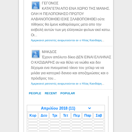
ΓΕΓΟΝΟΣ
ΚΑΤΑΓΕΤΑΙ ΑΠΟ ΕΝΑ ΧΩΡΙΟ ΤΗΣ ΜΑΝΗΣ.
ΟΛΗ Η ΠΕΛΟΠΟΝΗΣΟ ΠΡΩΤΟΥ
ΑΛΒΑΝΟΠΟΙΗΘΕΙ ΕΙΧΕ ΣΛΑΒΟΠΟΙΗΘΕΙ ούτε
πίθηκος θα έμενε καθαρόαιμος μετα απο την
εισβολή αυτών των μη ελληνικών φυλων εκεί κατω.
Οι...
Αμερικανοί ρατσιστές αναρωτιούνται αν ο Ηλίας Κασιδιάρης ανήκει στη λευκή φυλή... - Λόγιος Ερμής
ΜΑΚΔΟΣ
Έχουν απόλυτο δίκιο ΔΕΝ ΕΙΝΑΙ ΕΛΛΗΝΑΣ
Ο ΚΑΣΙΔΙΑΡΗΣ αν και θέλει να νιώθει και δεν
δέχομαι ενα πνευματικό τέκνο του χιτλερ να να
μιλάει για κατοχικό δανειο και αποζημιώσεις και ο
πρόεδρος του...
Αμερικανοί ρατσιστές αναρωτιούνται αν ο Ηλίας Κασιδιάρης ανήκει στη λευκή φυλή... - Λόγιος Ερμής
PEOPLE
RECENT
POPULAR
Κυρ
Δευ
Τρι
Τετ
Πεμ
Παρ
Σαβ