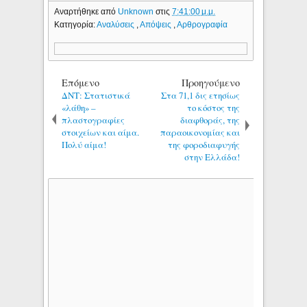
Αναρτήθηκε από
Unknown
στις
7:41:00 μ.μ.
Κατηγορία:
Αναλύσεις
,
Απόψεις
,
Αρθρογραφία
Επόμενο
Προηγούμενο
ΔΝΤ: Στατιστικά
Στα 71,1 δις ετησίως
«λάθη» –
το κόστος της
πλαστογραφίες
διαφθοράς, της
στοιχείων και αίμα.
παραοικονομίας και
Πολύ αίμα!
της φοροδιαφυγής
στην Ελλάδα!