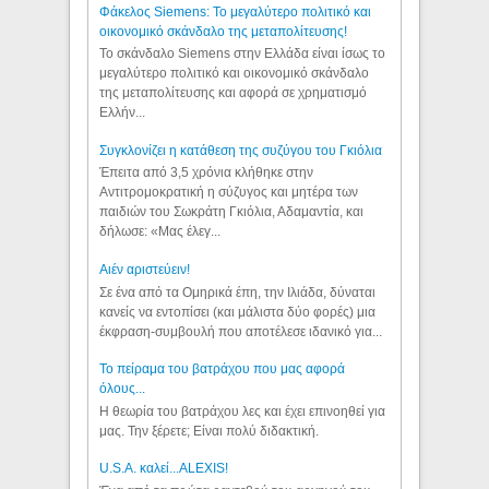
Φάκελος Siemens: Το μεγαλύτερο πολιτικό και
οικονομικό σκάνδαλο της μεταπολίτευσης!
Το σκάνδαλο Siemens στην Ελλάδα είναι ίσως το
μεγαλύτερο πολιτικό και οικονομικό σκάνδαλο
της μεταπολίτευσης και αφορά σε χρηματισμό
Ελλήν...
Συγκλονίζει η κατάθεση της συζύγου του Γκιόλια
Έπειτα από 3,5 χρόνια κλήθηκε στην
Αντιτρομοκρατική η σύζυγος και μητέρα των
παιδιών του Σωκράτη Γκιόλια, Αδαμαντία, και
δήλωσε: «Μας έλεγ...
Aιέν αριστεύειν!
Σε ένα από τα Ομηρικά έπη, την Ιλιάδα, δύναται
κανείς να εντοπίσει (και μάλιστα δύο φορές) μια
έκφραση-συμβουλή που αποτέλεσε ιδανικό για...
Το πείραμα του βατράχου που μας αφορά
όλους...
Η θεωρία του βατράχου λες και έχει επινοηθεί για
μας. Την ξέρετε; Είναι πολύ διδακτική.
U.S.A. καλεί...ALEXIS!