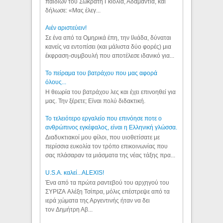
παιδιών του Σωκράτη Γκιόλια, Αδαμαντία, και
δήλωσε: «Μας έλεγ...
Aιέν αριστεύειν!
Σε ένα από τα Ομηρικά έπη, την Ιλιάδα, δύναται
κανείς να εντοπίσει (και μάλιστα δύο φορές) μια
έκφραση-συμβουλή που αποτέλεσε ιδανικό για...
Το πείραμα του βατράχου που μας αφορά
όλους...
Η θεωρία του βατράχου λες και έχει επινοηθεί για
μας. Την ξέρετε; Είναι πολύ διδακτική.
Το τελειότερο εργαλείο που επινόησε ποτε ο
ανθρώπινος εγκέφαλος, είναι η Ελληνική γλώσσα.
Διαδυκτιακοί μου φίλοι, που υιοθετίσατε με
περίσσια ευκολία τον τρόπο επικοινωνίας που
σας πλάσαραν τα μιάσματα της νέας τάξης πρα...
U.S.A. καλεί...ALEXIS!
Ένα από τα πρώτα ραντεβού του αρχηγού του
ΣΥΡΙΖΑ Αλέξη Τσίπρα, μόλις επέστρεψε από τα
ιερά χώματα της Αργεντινής ήταν να δει
τον Δημήτρη Αβ...