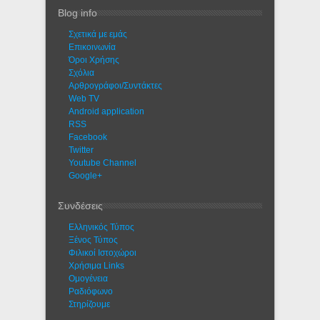
Blog info
Σχετικά με εμάς
Eπικοινωνία
Όροι Χρήσης
Σχόλια
Αρθρογράφοι/Συντάκτες
Web TV
Android application
RSS
Facebook
Twitter
Youtube Channel
Google+
Συνδέσεις
Ελληνικός Τύπος
Ξένος Τύπος
Φιλικοί Ιστοχώροι
Χρήσιμα Links
Ομογένεια
Ραδιόφωνο
Στηρίζουμε