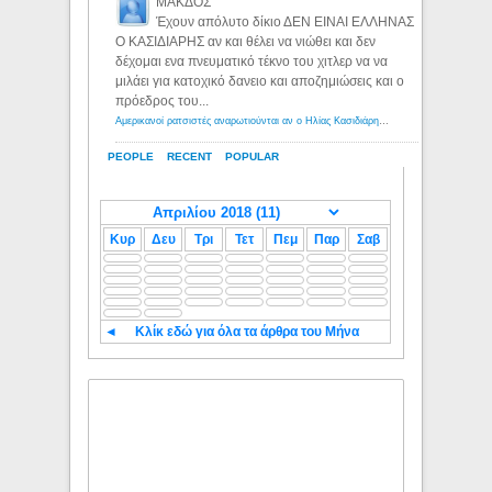
ΜΑΚΔΟΣ
Έχουν απόλυτο δίκιο ΔΕΝ ΕΙΝΑΙ ΕΛΛΗΝΑΣ
Ο ΚΑΣΙΔΙΑΡΗΣ αν και θέλει να νιώθει και δεν
δέχομαι ενα πνευματικό τέκνο του χιτλερ να να
μιλάει για κατοχικό δανειο και αποζημιώσεις και ο
πρόεδρος του...
Αμερικανοί ρατσιστές αναρωτιούνται αν ο Ηλίας Κασιδιάρης ανήκει στη λευκή φυλή... - Λόγιος Ερμής
PEOPLE
RECENT
POPULAR
Κυρ
Δευ
Τρι
Τετ
Πεμ
Παρ
Σαβ
◄
Κλίκ εδώ για όλα τα άρθρα του Μήνα