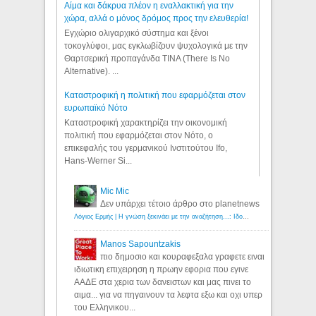
Αίμα και δάκρυα πλέον η εναλλακτική για την
χώρα, αλλά ο μόνος δρόμος προς την ελευθερία!
Εγχώριο ολιγαρχικό σύστημα και ξένοι
τοκογλύφοι, μας εγκλωβίζουν ψυχολογικά με την
Θαρτσερική προπαγάνδα TINA (There Is No
Alternative). ...
Καταστροφική η πολιτική που εφαρμόζεται στον
ευρωπαϊκό Νότο
Καταστροφική χαρακτηρίζει την οικονομική
πολιτική που εφαρμόζεται στον Νότο, ο
επικεφαλής του γερμανικού Ινστιτούτου Ifo,
Hans-Werner Si...
Mic Mic
Δεν υπάρχει τέτοιο άρθρο στο planetnews
Λόγιος Ερμής | Η γνώση ξεκινάει με την αναζήτηση...: Ιδού οι 18 που χρωστούν 11 δις ευρώ!
Manos Sapountzakis
πιο δημοσιο και κουραφεξαλα γραφετε ειναι
ιδιωτικη επιχειρηση η πρωην εφορια που εγινε
ΑΑΔΕ στα χερια των δανειστων και μας πινει το
αιμα... για να πηγαινουν τα λεφτα εξω και οχι υπερ
του Ελληνικου...