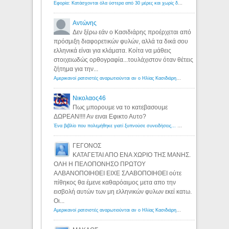
Εφορία: Κατάσχονται όλα ύστερα από 30 μέρες και χωρίς δικαστικές αποφάσεις - Λόγιος Ερμής
Αντώνης
Δεν ξέρω εάν ο Κασιδιάρης προέρχεται από
πρόσμιξη διαφορετικών φυλών, αλλά τα δικά σου
ελληνικά είναι για κλάματα. Κοίτα να μάθεις
στοιχειωδώς ορθογραφία...τουλάχιστον όταν θέτεις
ζήτημα για την...
Αμερικανοί ρατσιστές αναρωτιούνται αν ο Ηλίας Κασιδιάρης ανήκει στη λευκή φυλή... - Λόγιος Ερμής
Νικολαος46
Πως μπορουμε να το κατεβασουμε
ΔΩΡΕΑΝ!!!! Αν ειναι Εφικτο Αυτο?
Ένα βιβλίο που πολεμήθηκε γιατί ξυπνούσε συνειδήσεις... - Λόγιος Ερμής | Η γνώση ξεκινάει με την αναζήτηση...
ΓΕΓΟΝΟΣ
ΚΑΤΑΓΕΤΑΙ ΑΠΟ ΕΝΑ ΧΩΡΙΟ ΤΗΣ ΜΑΝΗΣ.
ΟΛΗ Η ΠΕΛΟΠΟΝΗΣΟ ΠΡΩΤΟΥ
ΑΛΒΑΝΟΠΟΙΗΘΕΙ ΕΙΧΕ ΣΛΑΒΟΠΟΙΗΘΕΙ ούτε
πίθηκος θα έμενε καθαρόαιμος μετα απο την
εισβολή αυτών των μη ελληνικών φυλων εκεί κατω.
Οι...
Αμερικανοί ρατσιστές αναρωτιούνται αν ο Ηλίας Κασιδιάρης ανήκει στη λευκή φυλή... - Λόγιος Ερμής