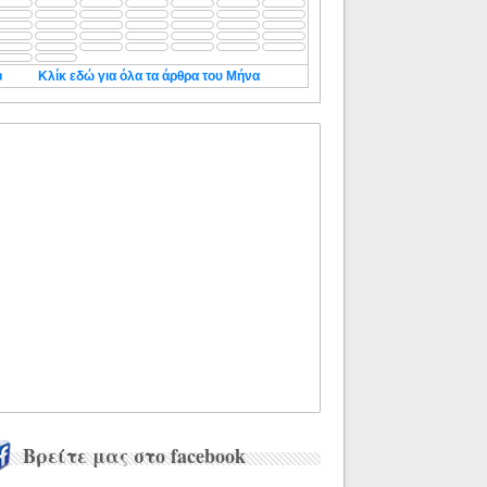
◄
Κλίκ εδώ για όλα τα άρθρα του Μήνα
Βρείτε μας στο facebook