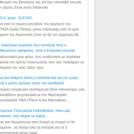
θεωρία του βατράχου λες και έχει επινοηθεί για μας.
ν ξέρετε; Είναι πολύ διδακτική.
S.A. καλεί...ALEXIS!
α από τα πρώτα ραντεβού του αρχηγού του
ΡΙΖΑ Αλέξη Τσίπρα, μόλις επέστρεψε από τα ιερά
ματα της Αργεντινής ήταν να δει τον Δημήτρη Αβ...
 τελειότερο εργαλείο που επινόησε ποτε ο
θρώπινος εγκέφαλος, είναι η Ελληνική γλώσσα.
αδυκτιακοί μου φίλοι, που υιοθετίσατε με περίσσια
κολία τον τρόπο επικοινωνίας που σας πλάσαραν τα
άσματα της νέας τάξης πρα...
μα και δάκρυα πλέον η εναλλακτική για την χώρα,
λά ο μόνος δρόμος προς την ελευθερία!
χώριο ολιγαρχικό σύστημα και ξένοι τοκογλύφοι, μας
κλωβίζουν ψυχολογικά με την Θαρτσερική
οπαγάνδα TINA (There Is No Alternative). ...
ημόνια: Ποια μέτρα επιβλήθηκαν, ποιοι μας
νεισαν, πού πήγαν τα λεφτά...
ας και περιμένουμε απο στιγμή σε στιγμή το 4ο
ημόνιο , ας δούμε όλα τα στοιχεία για τα 3
οηγούμενα μέχρι τώρα...