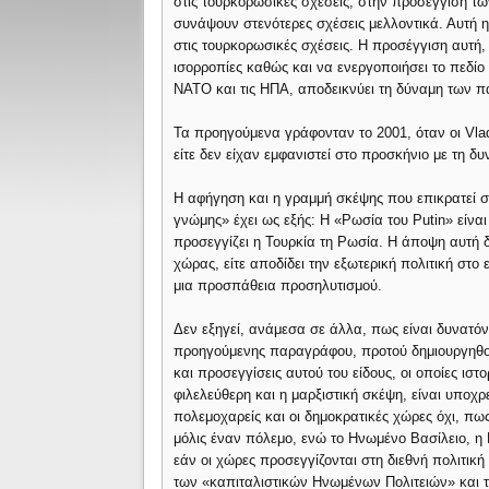
στις τουρκορωσικές σχέσεις, στην προσέγγιση τω
συνάψουν στενότερες σχέσεις μελλοντικά. Αυτή η
στις τουρκορωσικές σχέσεις. Η προσέγγιση αυτή,
ισορροπίες καθώς και να ενεργοποιήσει το πεδίο 
ΝΑΤΟ και τις ΗΠΑ, αποδεικνύει τη δύναμη των πα
Τα προηγούμενα γράφονταν το 2001, όταν οι Vlad
είτε δεν είχαν εμφανιστεί στο προσκήνιο με τη δ
Η αφήγηση και η γραμμή σκέψης που επικρατεί στ
γνώμης» έχει ως εξής: Η «Ρωσία του Putin» είναι 
προσεγγίζει η Τουρκία τη Ρωσία. Η άποψη αυτή δε
χώρας, είτε αποδίδει την εξωτερική πολιτική στ
μια προσπάθεια προσηλυτισμού.
Δεν εξηγεί, ανάμεσα σε άλλα, πως είναι δυνατόν
προηγούμενης παραγράφου, προτού δημιουργηθού
και προσεγγίσεις αυτού του είδους, οι οποίες ισ
φιλελεύθερη και η μαρξιστική σκέψη, είναι υποχρ
πολεμοχαρείς και οι δημοκρατικές χώρες όχι, πως ε
μόλις έναν πόλεμο, ενώ το Ηνωμένο Βασίλειο, η 
εάν οι χώρες προσεγγίζονται στη διεθνή πολιτικ
των «καπιταλιστικών Ηνωμένων Πολιτειών» και τ