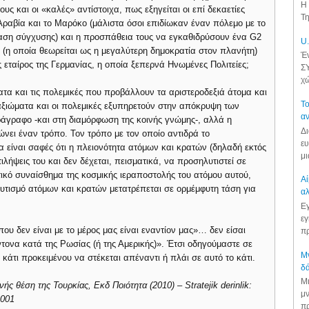
Η 
υς και οι «καλές» αντίστοιχα, πως εξηγείται οι επί δεκαετίες
Τη
ραβία και το Μαρόκο (μάλιστα όσοι επιδίωκαν έναν πόλεμο με το
σταση σύγχυσης) και η προσπάθεια τους να εγκαθιδρύσουν ένα G2
U.
ς (η οποία θεωρείται ως η μεγαλύτερη δημοκρατία στον πλανήτη)
Έν
 εταίρος της Γερμανίας, η οποία ξεπερνά Ηνωμένες Πολιτείες;
ΣΥ
χώ
ατα και τις πολεμικές που προβάλλουν τα αριστεροδεξιά άτομα και
Το
αξιώματα και οι πολεμικές εξυπηρετούν στην απόκρυψη των
αν
γραφο -και στη διαμόρφωση της κοινής γνώμης-, αλλά η
Δι
νει έναν τρόπο. Τον τρόπο με τον οποίο αντιδρά το
ευ
α είναι σαφές ότι η πλειονότητα ατόμων και κρατών (δηλαδή εκτός
μι
ιλήψεις του και δεν δέχεται, πεισματικά, να προσηλυτιστεί σε
τικό συναίσθημα της κοσμικής ιεραποστολής του ατόμου αυτού,
Αί
υτισμό ατόμων και κρατών μετατρέπεται σε ορμέμφυτη τάση για
αλ
Εγ
εγ
που δεν είναι με το μέρος μας είναι εναντίον μας»… δεν είσαι
πρ
έντονα κατά της Ρωσίας (ή της Αμερικής)». Έτσι οδηγούμαστε σε
Μν
 κάτι προκειμένου να στέκεται απέναντι ή πλάι σε αυτό το κάτι.
δά
Μι
ής θέση της Τουρκίας, Εκδ Ποιότητα (2010) – Stratejik derinlik:
μν
2001
πρ