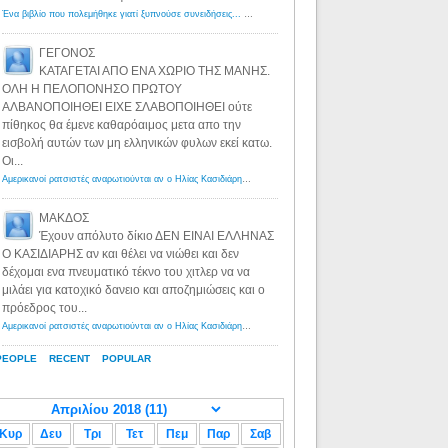
Ένα βιβλίο που πολεμήθηκε γιατί ξυπνούσε συνειδήσεις... - Λόγιος Ερμής | Η γνώση ξεκινάει με την αναζήτηση...
ΓΕΓΟΝΟΣ
ΚΑΤΑΓΕΤΑΙ ΑΠΟ ΕΝΑ ΧΩΡΙΟ ΤΗΣ ΜΑΝΗΣ.
ΟΛΗ Η ΠΕΛΟΠΟΝΗΣΟ ΠΡΩΤΟΥ
ΑΛΒΑΝΟΠΟΙΗΘΕΙ ΕΙΧΕ ΣΛΑΒΟΠΟΙΗΘΕΙ ούτε
πίθηκος θα έμενε καθαρόαιμος μετα απο την
εισβολή αυτών των μη ελληνικών φυλων εκεί κατω.
Οι...
Αμερικανοί ρατσιστές αναρωτιούνται αν ο Ηλίας Κασιδιάρης ανήκει στη λευκή φυλή... - Λόγιος Ερμής
·
8 yea
ΜΑΚΔΟΣ
Έχουν απόλυτο δίκιο ΔΕΝ ΕΙΝΑΙ ΕΛΛΗΝΑΣ
Ο ΚΑΣΙΔΙΑΡΗΣ αν και θέλει να νιώθει και δεν
δέχομαι ενα πνευματικό τέκνο του χιτλερ να να
μιλάει για κατοχικό δανειο και αποζημιώσεις και ο
πρόεδρος του...
Αμερικανοί ρατσιστές αναρωτιούνται αν ο Ηλίας Κασιδιάρης ανήκει στη λευκή φυλή... - Λόγιος Ερμής
·
8 yea
PEOPLE
RECENT
POPULAR
Κυρ
Δευ
Τρι
Τετ
Πεμ
Παρ
Σαβ