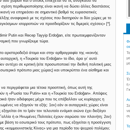
ν δύο χωρών και ο οποίος ενδέχεται να τις αναγκάσει να
 σχέση περιθωριοποίησης είναι ικανή να δώσει άλλες διαστάσεις
 ικανή να επηρεάσει σε σημαντικό βαθμό τις ευρασιατικές
έλξης αναφορικά με τις σχέσεις που διατηρούν οι δύο χώρες με το
γκόσμιων ισορροπιών να προσδιορίζουν τις διμερείς σχέσεις» [*].
imir Putin και Recep Tayyip Erdoğan, είτε πρωτοεμφανίζονταν
υναμική που γνωρίζουμε τώρα.
Φά
οι
ο αριστεροδεξιό άτομο και στην αρθρογραφία της «κοινής
Το
με
αυταρχική, η «Τουρκία του Erdoğan» το ίδιο, άρα γι’ αυτό
με
ν αντέχει σε κριτική (είτε προσωποποιεί την διεθνή πολιτική μιας
ο εσωτερικό πρότυπο μιας χώρας) και υποκρύπτει ένα αίσθημα και
Συ
Έπ
η 
 να περιγράφεται μια τέτοια προοπτική, όπως αυτή της
Γκ
ν η «Ρωσία του Putin» και η «Τουρκία του Erdoğan». Απόψεις
τορικά ήταν αδιάφορες μέχρι που τις επέβαλλαν ως κυρίαρχες η
Aι
εωμένες να εξηγούν τα εξής: 1ον) εάν οι αυταρχικές χώρες είναι
Σε
ξηγείται ότι το Ιράν τον τελευταίο ενάμισι αιώνα έχει διεξάγει
να
συ
Γαλλία ή οι Ηνωμένες Πολιτείες έχουν σαρώσει τον πλανήτη; 2ον)
ή με βάση το εσωτερικό τους πρότυπο, πως εξηγείται η προσέγγιση
Το
ης «κομμουνιστικής Κίνας» για μια περίοδο του ψυχρού πολέμου;