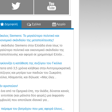
Δημοφιλή
Σχόλια
Αρχείο
κελος Siemens: Το μεγαλύτερο πολιτικό και
κονομικό σκάνδαλο της μεταπολίτευσης!
 σκάνδαλο Siemens στην Ελλάδα είναι ίσως το
γαλύτερο πολιτικό και οικονομικό σκάνδαλο της
ταπολίτευσης και αφορά σε χρηματισμό Ελλήν...
γκλονίζει η κατάθεση της συζύγου του Γκιόλια
ειτα από 3,5 χρόνια κλήθηκε στην Αντιτρομοκρατική
σύζυγος και μητέρα των παιδιών του Σωκράτη
ιόλια, Αδαμαντία, και δήλωσε: «Μας έλεγ...
έν αριστεύειν!
 ένα από τα Ομηρικά έπη, την Ιλιάδα, δύναται κανείς
 εντοπίσει (και μάλιστα δύο φορές) μια έκφραση-
μβουλή που αποτέλεσε ιδανικό για...
 πείραμα του βατράχου που μας αφορά όλους...