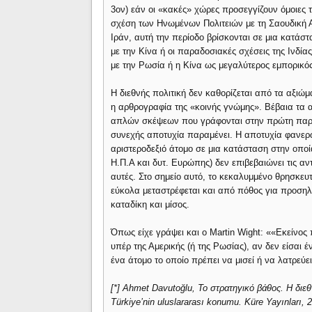
3ον) εάν οι «κακές» χώρες προσεγγίζουν όμοιες το
σχέση των Ηνωμένων Πολιτειών με τη Σαουδική Α
Ιράν, αυτή την περίοδο βρίσκονται σε μια κατά
με την Κίνα ή οι παραδοσιακές σχέσεις της Ινδία
με την Ρωσία ή η Κίνα ως μεγαλύτερος εμπορικός
Η διεθνής πολιτική δεν καθορίζεται από τα αξιώμ
η αρθρογραφία της «κοινής γνώμης». Βέβαια τα 
απλών σκέψεων που γράφονται στην πρώτη παρά
συνεχής αποτυχία παραμένει. Η αποτυχία φανερώ
αριστεροδεξιό άτομο σε μια κατάσταση στην οποί
Η.Π.Α και δυτ. Ευρώπης) δεν επιβεβαιώνει τις αντ
αυτές. Στο σημείο αυτό, το κεκαλυμμένο θρησκευ
εύκολα μεταστρέφεται και από πόθος για προσηλ
καταδίκη και μίσος.
Όπως είχε γράψει και ο Martin Wight: ««Εκείνος 
υπέρ της Αμερικής (ή της Ρωσίας), αν δεν είσαι 
ένα άτομο το οποίο πρέπει να μισεί ή να λατρεύει
[*] Ahmet Davutoğlu, Το στρατηγικό βάθος. Η διεθν
Türkiye’nin uluslararası konumu. Küre Yayınları, 