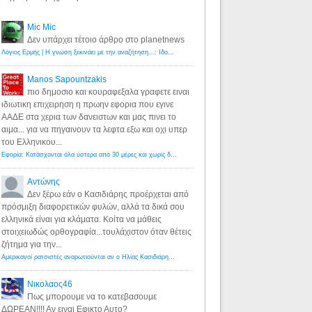
Mic Mic
Δεν υπάρχει τέτοιο άρθρο στο planetnews
Λόγιος Ερμής | Η γνώση ξεκινάει με την αναζήτηση...: Ιδού οι 18 που χρωστούν 11 δις ευρώ!
·
6 years ago
Manos Sapountzakis
πιο δημοσιο και κουραφεξαλα γραφετε ειναι
ιδιωτικη επιχειρηση η πρωην εφορια που εγινε
ΑΑΔΕ στα χερια των δανειστων και μας πινει το
αιμα... για να πηγαινουν τα λεφτα εξω και οχι υπερ
του Ελληνικου...
Εφορία: Κατάσχονται όλα ύστερα από 30 μέρες και χωρίς δικαστικές αποφάσεις - Λόγιος Ερμής
·
6 years ag
Αντώνης
Δεν ξέρω εάν ο Κασιδιάρης προέρχεται από
πρόσμιξη διαφορετικών φυλών, αλλά τα δικά σου
ελληνικά είναι για κλάματα. Κοίτα να μάθεις
στοιχειωδώς ορθογραφία...τουλάχιστον όταν θέτεις
ζήτημα για την...
Αμερικανοί ρατσιστές αναρωτιούνται αν ο Ηλίας Κασιδιάρης ανήκει στη λευκή φυλή... - Λόγιος Ερμής
·
7 yea
Νικολαος46
Πως μπορουμε να το κατεβασουμε
ΔΩΡΕΑΝ!!!! Αν ειναι Εφικτο Αυτο?