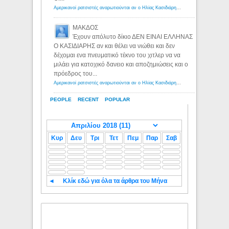
Αμερικανοί ρατσιστές αναρωτιούνται αν ο Ηλίας Κασιδιάρης ανήκει στη λευκή φυλή... - Λόγιος Ερμής
ΜΑΚΔΟΣ
Έχουν απόλυτο δίκιο ΔΕΝ ΕΙΝΑΙ ΕΛΛΗΝΑΣ
Ο ΚΑΣΙΔΙΑΡΗΣ αν και θέλει να νιώθει και δεν
δέχομαι ενα πνευματικό τέκνο του χιτλερ να να
μιλάει για κατοχικό δανειο και αποζημιώσεις και ο
πρόεδρος του...
Αμερικανοί ρατσιστές αναρωτιούνται αν ο Ηλίας Κασιδιάρης ανήκει στη λευκή φυλή... - Λόγιος Ερμής
PEOPLE
RECENT
POPULAR
Κυρ
Δευ
Τρι
Τετ
Πεμ
Παρ
Σαβ
◄
Κλίκ εδώ για όλα τα άρθρα του Μήνα