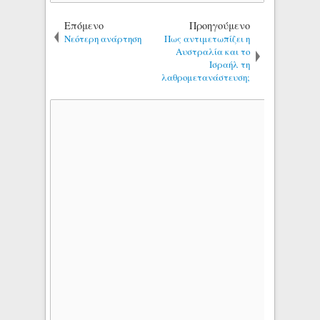
Επόμενο
Προηγούμενο
Νεότερη ανάρτηση
Πως αντιμετωπίζει η
Αυστραλία και το
Ισραήλ τη
λαθρομετανάστευση;