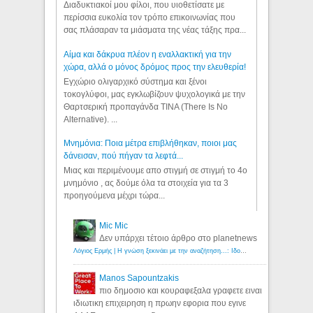
Διαδυκτιακοί μου φίλοι, που υιοθετίσατε με
περίσσια ευκολία τον τρόπο επικοινωνίας που
σας πλάσαραν τα μιάσματα της νέας τάξης πρα...
Αίμα και δάκρυα πλέον η εναλλακτική για την
χώρα, αλλά ο μόνος δρόμος προς την ελευθερία!
Εγχώριο ολιγαρχικό σύστημα και ξένοι
τοκογλύφοι, μας εγκλωβίζουν ψυχολογικά με την
Θαρτσερική προπαγάνδα TINA (There Is No
Alternative). ...
Μνημόνια: Ποια μέτρα επιβλήθηκαν, ποιοι μας
δάνεισαν, πού πήγαν τα λεφτά...
Μιας και περιμένουμε απο στιγμή σε στιγμή το 4ο
μνημόνιο , ας δούμε όλα τα στοιχεία για τα 3
προηγούμενα μέχρι τώρα...
Mic Mic
Δεν υπάρχει τέτοιο άρθρο στο planetnews
Λόγιος Ερμής | Η γνώση ξεκινάει με την αναζήτηση...: Ιδού οι 18 που χρωστούν 11 δις ευρώ!
Manos Sapountzakis
πιο δημοσιο και κουραφεξαλα γραφετε ειναι
ιδιωτικη επιχειρηση η πρωην εφορια που εγινε