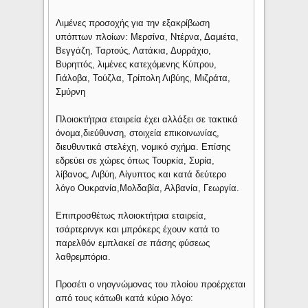
Λιμένες προσοχής για την εξακρίβωση
υπόπτων πλοίων: Μερσίνα, Ντέρνα, Δαμιέτα,
Βεγγάζη, Ταρτούς, Λατάκια, Δυρράχιο,
Βυρηττός, λιμένες κατεχόμενης Κύπρου,
Γιάλοβα, Τούζλα, Τρίπολη Λιβύης, Μιζράτα,
Σμύρνη
Πλοιοκτήτρια εταιρεία έχει αλλάξει σε τακτικά
όνομα,διεύθυνση, στοιχεία επικοινωνίας,
διευθυντικά στελέχη, νομικό σχήμα. Επίσης
εδρεύει σε χώρες όπως Τουρκία, Συρία,
λίβανος, Λιβύη, Αίγυπτος και κατά δεύτερο
λόγο Ουκρανία,Μολδαβία, Αλβανία, Γεωργία.
Επιπροσθέτως πλοιοκτήτρια εταιρεία,
τσάρτερινγκ και μπρόκερς έχουν κατά το
παρελθόν εμπλακεί σε πάσης φύσεως
λαθρεμπόρια.
Προσέτι ο νηογνώμονας του πλοίου προέρχεται
από τους κάτωθι κατά κύριο λόγο: