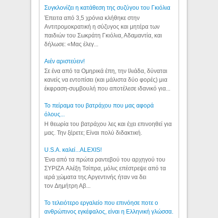
Συγκλονίζει η κατάθεση της συζύγου του Γκιόλια
Έπειτα από 3,5 χρόνια κλήθηκε στην
Αντιτρομοκρατική η σύζυγος και μητέρα των
παιδιών του Σωκράτη Γκιόλια, Αδαμαντία, και
δήλωσε: «Μας έλεγ...
Aιέν αριστεύειν!
Σε ένα από τα Ομηρικά έπη, την Ιλιάδα, δύναται
κανείς να εντοπίσει (και μάλιστα δύο φορές) μια
έκφραση-συμβουλή που αποτέλεσε ιδανικό για...
Το πείραμα του βατράχου που μας αφορά
όλους...
Η θεωρία του βατράχου λες και έχει επινοηθεί για
μας. Την ξέρετε; Είναι πολύ διδακτική.
U.S.A. καλεί...ALEXIS!
Ένα από τα πρώτα ραντεβού του αρχηγού του
ΣΥΡΙΖΑ Αλέξη Τσίπρα, μόλις επέστρεψε από τα
ιερά χώματα της Αργεντινής ήταν να δει
τον Δημήτρη Αβ...
Το τελειότερο εργαλείο που επινόησε ποτε ο
ανθρώπινος εγκέφαλος, είναι η Ελληνική γλώσσα.