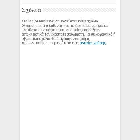
Σχόλια
Στο logiosermis.net δημοσιεύεται κάθε σχόλιο.
Θεωρούμε ότι ο καθένας έχει το δικαίωμα να εκφέρει
ελεύθερα τις απόψεις του, οι οποίες εκφράζουν
αποκλειστικά τον εκάστοτε σχολιαστή. Τα συκοφαντικά ή
υβριστικά σχόλια θα διαγράφονται χωρίς
προειδοποίηση. Περισσότερα στις
οδηγίες χρήσης
.