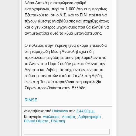
Νότιο-Δυτικά με εκτιμώμενο αριθμό
εισερχομένων, περί τα 1.000 άτομα ημερησίως.
Εξυπακούεται ότι ο Λ.Σ. και το Π.Ν. πρέπει να
τύχουν άμεσης αναβάθμισης και στήριξης όπως
και ο γενικότερος μηχανισμός που θα κληθεί να
αντιμετωπίσει αυτό το κύμα μετανάστευσης.
Ο πόλεμος στην Υεμένη (ένα ακόμα επεισόδια
στη ταραχώδη Μέση Ανατολή) έχει ήδη
προκαλέσει μεγάλη μετακίνηση Σομαλών από
το Άντεν στο Πορτ Σουδάν με κατεύθυνση την
Αίγυπτο και Λιβύη. Ταυτόχρονα εντείνεται το
ρεύμα μεταναστών από το Σαχέλ στη Λιβύη,
ενώ στη Τουρκία καραβάνια στη κυριολεξία
Σύρων προωθούνται στην Ελλάδα.
RIMSE
Αναρτήθηκε από
Unknown
στις
2:44:00 μ.μ.
Κατηγορία:
Αναλύσεις
,
Απόψεις
,
Αρθρογραφία
,
Εθνικά Θέματα
,
Πολιτική