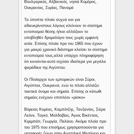
Βουλγαρικός, Αλβανικός, νησιά Κομόρος,
Ουκρανίας, Συρίας, Παναμά
Τα ύποπτα πλοία συχνά και για
αδιευκρίνιστους λόγους κλείνουν το σύστημα
εντοπισμού θέσης ή/και αλλάζουν το
υποβληθέν δρομολόγιο τους χωρίς εμφανή
αιτία. Επίσης πλοία προ του 1965 που έχουν
για μακρύ χρονικό διάστημα κλείσει το σύστημα
εντοπισμού τους,αλλά υπάρχει πληροφόρηση
ότι κινούνται-αυτό ισχύσει ιδιαίτερα για μεγάλα
ψαράδικα της Αιγύπτου.
Οι Πλοίαρχοι των εμπορικών είναι Σύροι,
Αιγύπτιοι, Ουκρανοί, ενώ το πλοίο αλλάζει
τακτικά όνομα και σημαία. Επίσης οι κάτωθι
σημαίες ενέχουν επιπλέον «ρίσκο»
Βόρειας Κορέας, Καμπότζης, Τανζανίας, Σιέρα
Λεόνε, Τογκό, Μολδαβίας, Άγιος Βικέντιος,
Κιριμπάτι, Γεωργία, Παλάου. Ακόμα πλοία προ
του 1975 που επισήμως χρησιμοποιούνται για
μεταφορές ζώων στην Ανατολική Μεσόγειο και