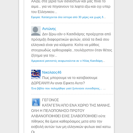
ΑΑΔΕ στα χερια των δανειστων και μας πινει το
αιμα... για να πηγαινουν τα λεφτα εξω και οχι υπερ
του Ελληνικου...
Εφορία: Κατάσχονται όλα ύστερα από 30 μέρες και χωρίς δικαστικές αποφάσεις - Λόγιος Ερμής
Αντώνης
Δεν ξέρω εάν ο Κασιδιάρης προέρχεται από
πρόσμιξη διαφορετικών φυλών, αλλά τα δικά σου
ελληνικά είναι για κλάματα. Κοίτα να μάθεις
στοιχειωδώς ορθογραφία...τουλάχιστον όταν θέτεις
ζήτημα για την...
Αμερικανοί ρατσιστές αναρωτιούνται αν ο Ηλίας Κασιδιάρης ανήκει στη λευκή φυλή... - Λόγιος Ερμής
Νικολαος46
Πως μπορουμε να το κατεβασουμε
ΔΩΡΕΑΝ!!!! Αν ειναι Εφικτο Αυτο?
Ένα βιβλίο που πολεμήθηκε γιατί ξυπνούσε συνειδήσεις... - Λόγιος Ερμής | Η γνώση ξεκινάει με την αναζήτηση...
ΓΕΓΟΝΟΣ
ΚΑΤΑΓΕΤΑΙ ΑΠΟ ΕΝΑ ΧΩΡΙΟ ΤΗΣ ΜΑΝΗΣ.
ΟΛΗ Η ΠΕΛΟΠΟΝΗΣΟ ΠΡΩΤΟΥ
ΑΛΒΑΝΟΠΟΙΗΘΕΙ ΕΙΧΕ ΣΛΑΒΟΠΟΙΗΘΕΙ ούτε
πίθηκος θα έμενε καθαρόαιμος μετα απο την
εισβολή αυτών των μη ελληνικών φυλων εκεί κατω.
Οι...