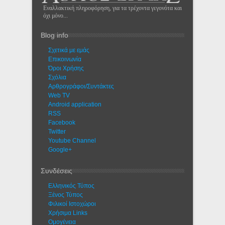
Εναλλακτική πληροφόρηση, για τα τρέχοντα γεγονότα και
όχι μόνο...
Blog info
Σχετικά με εμάς
Eπικοινωνία
Όροι Χρήσης
Σχόλια
Αρθρογράφοι/Συντάκτες
Web TV
Android application
RSS
Facebook
Twitter
Youtube Channel
Google+
Συνδέσεις
Ελληνικός Τύπος
Ξένος Τύπος
Φιλικοί Ιστοχώροι
Χρήσιμα Links
Ομογένεια