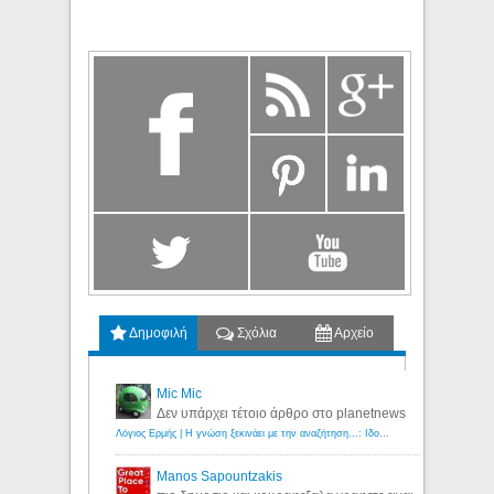
Δημοφιλή
Σχόλια
Αρχείο
Mic Mic
Δεν υπάρχει τέτοιο άρθρο στο planetnews
Λόγιος Ερμής | Η γνώση ξεκινάει με την αναζήτηση...: Ιδού οι 18 που χρωστούν 11 δις ευρώ!
Manos Sapountzakis