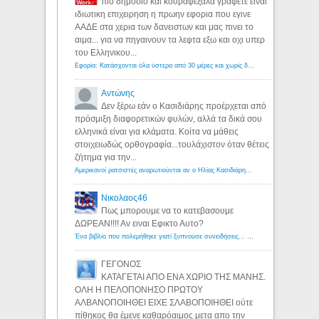
πιο δημοσιο και κουραφεξαλα γραφετε ειναι
ιδιωτικη επιχειρηση η πρωην εφορια που εγινε
ΑΑΔΕ στα χερια των δανειστων και μας πινει το
αιμα... για να πηγαινουν τα λεφτα εξω και οχι υπερ
του Ελληνικου...
Εφορία: Κατάσχονται όλα ύστερα από 30 μέρες και χωρίς δικαστικές αποφάσεις - Λόγιος Ερμής
Αντώνης
Δεν ξέρω εάν ο Κασιδιάρης προέρχεται από
πρόσμιξη διαφορετικών φυλών, αλλά τα δικά σου
ελληνικά είναι για κλάματα. Κοίτα να μάθεις
στοιχειωδώς ορθογραφία...τουλάχιστον όταν θέτεις
ζήτημα για την...
Αμερικανοί ρατσιστές αναρωτιούνται αν ο Ηλίας Κασιδιάρης ανήκει στη λευκή φυλή... - Λόγιος Ερμής
Νικολαος46
Πως μπορουμε να το κατεβασουμε
ΔΩΡΕΑΝ!!!! Αν ειναι Εφικτο Αυτο?
Ένα βιβλίο που πολεμήθηκε γιατί ξυπνούσε συνειδήσεις... - Λόγιος Ερμής | Η γνώση ξεκινάει με την αναζήτηση...
ΓΕΓΟΝΟΣ
ΚΑΤΑΓΕΤΑΙ ΑΠΟ ΕΝΑ ΧΩΡΙΟ ΤΗΣ ΜΑΝΗΣ.
ΟΛΗ Η ΠΕΛΟΠΟΝΗΣΟ ΠΡΩΤΟΥ
ΑΛΒΑΝΟΠΟΙΗΘΕΙ ΕΙΧΕ ΣΛΑΒΟΠΟΙΗΘΕΙ ούτε
πίθηκος θα έμενε καθαρόαιμος μετα απο την