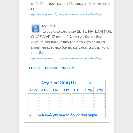
εισβολή αυτών των μη ελληνικών φυλων εκεί κατω.
Οι...
Αμερικανοί ρατσιστές αναρωτιούνται αν ο Ηλίας Κασιδιάρης ανήκει στη λευκή φυλή... - Λόγιος Ερμής
ΜΑΚΔΟΣ
Έχουν απόλυτο δίκιο ΔΕΝ ΕΙΝΑΙ ΕΛΛΗΝΑΣ
Ο ΚΑΣΙΔΙΑΡΗΣ αν και θέλει να νιώθει και δεν
δέχομαι ενα πνευματικό τέκνο του χιτλερ να να
μιλάει για κατοχικό δανειο και αποζημιώσεις και ο
πρόεδρος του...
Αμερικανοί ρατσιστές αναρωτιούνται αν ο Ηλίας Κασιδιάρης ανήκει στη λευκή φυλή... - Λόγιος Ερμής
PEOPLE
RECENT
POPULAR
Κυρ
Δευ
Τρι
Τετ
Πεμ
Παρ
Σαβ
◄
Κλίκ εδώ για όλα τα άρθρα του Μήνα