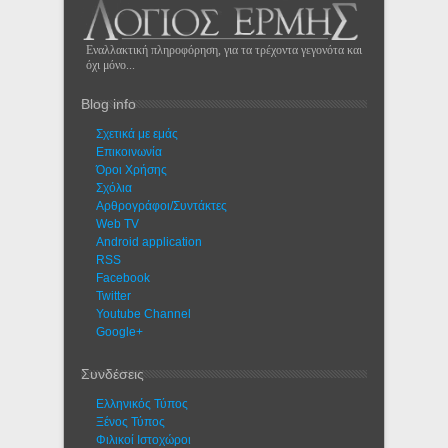
Εναλλακτική πληροφόρηση, για τα τρέχοντα γεγονότα και
όχι μόνο...
Blog info
Σχετικά με εμάς
Eπικοινωνία
Όροι Χρήσης
Σχόλια
Αρθρογράφοι/Συντάκτες
Web TV
Android application
RSS
Facebook
Twitter
Youtube Channel
Google+
Συνδέσεις
Ελληνικός Τύπος
Ξένος Τύπος
Φιλικοί Ιστοχώροι