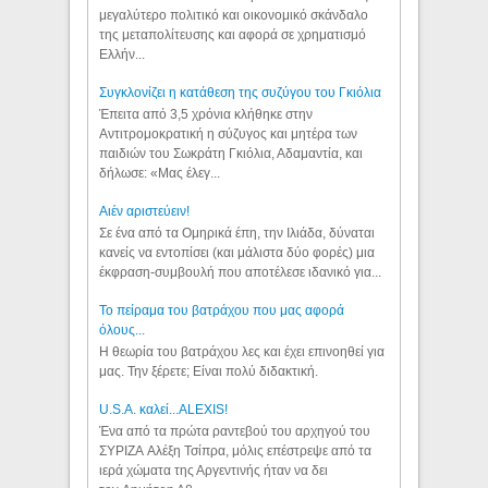
μεγαλύτερο πολιτικό και οικονομικό σκάνδαλο
της μεταπολίτευσης και αφορά σε χρηματισμό
Ελλήν...
Συγκλονίζει η κατάθεση της συζύγου του Γκιόλια
Έπειτα από 3,5 χρόνια κλήθηκε στην
Αντιτρομοκρατική η σύζυγος και μητέρα των
παιδιών του Σωκράτη Γκιόλια, Αδαμαντία, και
δήλωσε: «Μας έλεγ...
Aιέν αριστεύειν!
Σε ένα από τα Ομηρικά έπη, την Ιλιάδα, δύναται
κανείς να εντοπίσει (και μάλιστα δύο φορές) μια
έκφραση-συμβουλή που αποτέλεσε ιδανικό για...
Το πείραμα του βατράχου που μας αφορά
όλους...
Η θεωρία του βατράχου λες και έχει επινοηθεί για
μας. Την ξέρετε; Είναι πολύ διδακτική.
U.S.A. καλεί...ALEXIS!
Ένα από τα πρώτα ραντεβού του αρχηγού του
ΣΥΡΙΖΑ Αλέξη Τσίπρα, μόλις επέστρεψε από τα
ιερά χώματα της Αργεντινής ήταν να δει