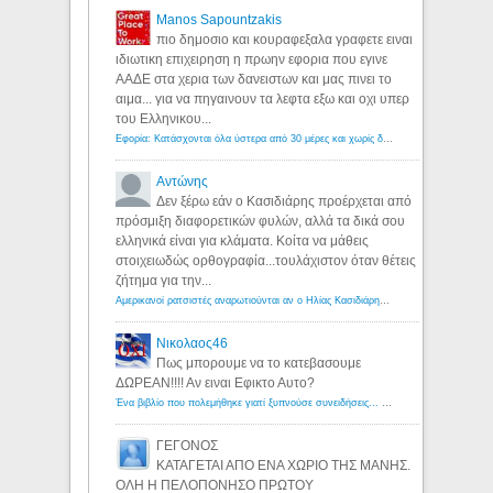
Manos Sapountzakis
πιο δημοσιο και κουραφεξαλα γραφετε ειναι
ιδιωτικη επιχειρηση η πρωην εφορια που εγινε
ΑΑΔΕ στα χερια των δανειστων και μας πινει το
αιμα... για να πηγαινουν τα λεφτα εξω και οχι υπερ
του Ελληνικου...
Εφορία: Κατάσχονται όλα ύστερα από 30 μέρες και χωρίς δικαστικές αποφάσεις - Λόγιος Ερμής
Αντώνης
Δεν ξέρω εάν ο Κασιδιάρης προέρχεται από
πρόσμιξη διαφορετικών φυλών, αλλά τα δικά σου
ελληνικά είναι για κλάματα. Κοίτα να μάθεις
στοιχειωδώς ορθογραφία...τουλάχιστον όταν θέτεις
ζήτημα για την...
Αμερικανοί ρατσιστές αναρωτιούνται αν ο Ηλίας Κασιδιάρης ανήκει στη λευκή φυλή... - Λόγιος Ερμής
Νικολαος46
Πως μπορουμε να το κατεβασουμε
ΔΩΡΕΑΝ!!!! Αν ειναι Εφικτο Αυτο?
Ένα βιβλίο που πολεμήθηκε γιατί ξυπνούσε συνειδήσεις... - Λόγιος Ερμής | Η γνώση ξεκινάει με την αναζήτηση...
ΓΕΓΟΝΟΣ
ΚΑΤΑΓΕΤΑΙ ΑΠΟ ΕΝΑ ΧΩΡΙΟ ΤΗΣ ΜΑΝΗΣ.
ΟΛΗ Η ΠΕΛΟΠΟΝΗΣΟ ΠΡΩΤΟΥ