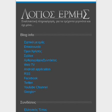
Εναλλακτική πληροφόρηση, για τα τρέχοντα γεγονότα και
όχι μόνο...
Blog info
Σχετικά με εμάς
Eπικοινωνία
Όροι Χρήσης
Σχόλια
Αρθρογράφοι/Συντάκτες
Web TV
Android application
RSS
Facebook
Twitter
Youtube Channel
Google+
Συνδέσεις
Ελληνικός Τύπος