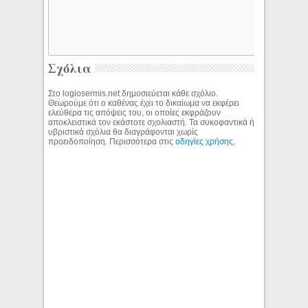
Σχόλια
Στο logiosermis.net δημοσιεύεται κάθε σχόλιο.
Θεωρούμε ότι ο καθένας έχει το δικαίωμα να εκφέρει
ελεύθερα τις απόψεις του, οι οποίες εκφράζουν
αποκλειστικά τον εκάστοτε σχολιαστή. Τα συκοφαντικά ή
υβριστικά σχόλια θα διαγράφονται χωρίς
προειδοποίηση. Περισσότερα στις
οδηγίες χρήσης
.