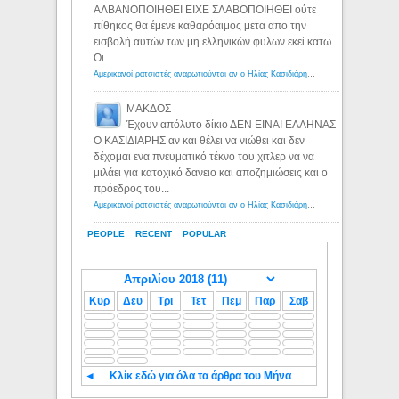
ΑΛΒΑΝΟΠΟΙΗΘΕΙ ΕΙΧΕ ΣΛΑΒΟΠΟΙΗΘΕΙ ούτε
πίθηκος θα έμενε καθαρόαιμος μετα απο την
εισβολή αυτών των μη ελληνικών φυλων εκεί κατω.
Οι...
Αμερικανοί ρατσιστές αναρωτιούνται αν ο Ηλίας Κασιδιάρης ανήκει στη λευκή φυλή... - Λόγιος Ερμής
ΜΑΚΔΟΣ
Έχουν απόλυτο δίκιο ΔΕΝ ΕΙΝΑΙ ΕΛΛΗΝΑΣ
Ο ΚΑΣΙΔΙΑΡΗΣ αν και θέλει να νιώθει και δεν
δέχομαι ενα πνευματικό τέκνο του χιτλερ να να
μιλάει για κατοχικό δανειο και αποζημιώσεις και ο
πρόεδρος του...
Αμερικανοί ρατσιστές αναρωτιούνται αν ο Ηλίας Κασιδιάρης ανήκει στη λευκή φυλή... - Λόγιος Ερμής
PEOPLE
RECENT
POPULAR
Κυρ
Δευ
Τρι
Τετ
Πεμ
Παρ
Σαβ
◄
Κλίκ εδώ για όλα τα άρθρα του Μήνα