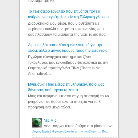
τον Δημήτρη Αβ...
Το τελειότερο εργαλείο που επινόησε ποτε ο
ανθρώπινος εγκέφαλος, είναι η Ελληνική γλώσσα.
Διαδυκτιακοί μου φίλοι, που υιοθετίσατε με
περίσσια ευκολία τον τρόπο επικοινωνίας που
σας πλάσαραν τα μιάσματα της νέας τάξης πρα...
Αίμα και δάκρυα πλέον η εναλλακτική για την
χώρα, αλλά ο μόνος δρόμος προς την ελευθερία!
Εγχώριο ολιγαρχικό σύστημα και ξένοι
τοκογλύφοι, μας εγκλωβίζουν ψυχολογικά με την
Θαρτσερική προπαγάνδα TINA (There Is No
Alternative). ...
Μνημόνια: Ποια μέτρα επιβλήθηκαν, ποιοι μας
δάνεισαν, πού πήγαν τα λεφτά...
Μιας και περιμένουμε απο στιγμή σε στιγμή το 4ο
μνημόνιο , ας δούμε όλα τα στοιχεία για τα 3
προηγούμενα μέχρι τώρα...
Mic Mic
Δεν υπάρχει τέτοιο άρθρο στο planetnews
Λόγιος Ερμής | Η γνώση ξεκινάει με την αναζήτηση...: Ιδού οι 18 που χρωστούν 11 δις ευρώ!