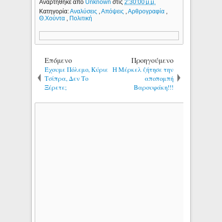
Αναρτήθηκε από
Unknown
στις
2:30:00 μ.μ.
Κατηγορία:
Αναλύσεις
,
Απόψεις
,
Αρθρογραφία
,
Θ.Χούντα
,
Πολιτική
Επόμενο
Προηγούμενο
Έχουμε Πόλεμο, Κύριε
H Μέρκελ ζήτησε την
Τσίπρα, Δεν Το
αποπομπή
Ξέρετε;
Βαρουφάκη!!!