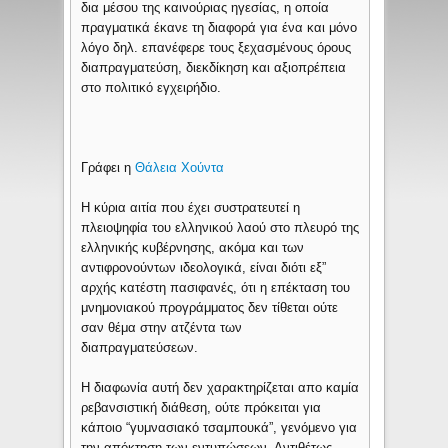
δια μέσου της καινούριας ηγεσίας, η οποία
πραγματικά έκανε τη διαφορά για ένα και μόνο
λόγο δηλ. επανέφερε τους ξεχασμένους όρους
διαπραγματεύση, διεκδίκηση και αξιοπρέπεια
στο πολιτικό εγχειρήδιο.
Γράφει η
Θάλεια Χούντα
Η κύρια αιτία που έχει συστρατευτεί η
πλειοψηφία του ελληνικού λαού στο πλευρό της
ελληνικής κυβέρνησης, ακόμα και των
αντιφρονούντων ιδεολογικά, είναι διότι εξ”
αρχής κατέστη πασιφανές, ότι η επέκταση του
μνημονιακού προγράμματος δεν τίθεται ούτε
σαν θέμα στην ατζέντα των
διαπραγματεύσεων.
Η διαφωνία αυτή δεν χαρακτηρίζεται απο καμία
ρεβανσιστική διάθεση, ούτε πρόκειται για
κάποιο “γυμνασιακό τσαμπουκά”, γενόμενο για
την απόκτηση των εντυπώσεων. Αντιθέτως