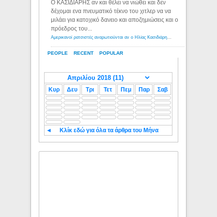
Ο ΚΑΣΙΔΙΑΡΗΣ αν και θέλει να νιώθει και δεν
δέχομαι ενα πνευματικό τέκνο του χιτλερ να να
μιλάει για κατοχικό δανειο και αποζημιώσεις και ο
πρόεδρος του...
Αμερικανοί ρατσιστές αναρωτιούνται αν ο Ηλίας Κασιδιάρης ανήκει στη λευκή φυλή... - Λόγιος Ερμής
PEOPLE
RECENT
POPULAR
Κυρ
Δευ
Τρι
Τετ
Πεμ
Παρ
Σαβ
◄
Κλίκ εδώ για όλα τα άρθρα του Μήνα