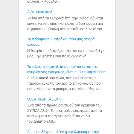
δήλωσε: «Μας έλεγ...
Aιέν αριστεύειν!
Σε ένα από τα Ομηρικά έπη, την Ιλιάδα, δύναται
κανείς να εντοπίσει (και μάλιστα δύο φορές) μια
έκφραση-συμβουλή που αποτέλεσε ιδανικό για...
Το πείραμα του βατράχου που μας αφορά
όλους...
Η θεωρία του βατράχου λες και έχει επινοηθεί για
μας. Την ξέρετε; Είναι πολύ διδακτική.
Το τελειότερο εργαλείο που επινόησε ποτε ο
ανθρώπινος εγκέφαλος, είναι η Ελληνική γλώσσα.
Διαδυκτιακοί μου φίλοι, που υιοθετίσατε με
περίσσια ευκολία τον τρόπο επικοινωνίας που
σας πλάσαραν τα μιάσματα της νέας τάξης πρα...
U.S.A. καλεί...ALEXIS!
Ένα από τα πρώτα ραντεβού του αρχηγού του
ΣΥΡΙΖΑ Αλέξη Τσίπρα, μόλις επέστρεψε από τα
ιερά χώματα της Αργεντινής ήταν να δει
τον Δημήτρη Αβ...
Αίμα και δάκρυα πλέον η εναλλακτική για την