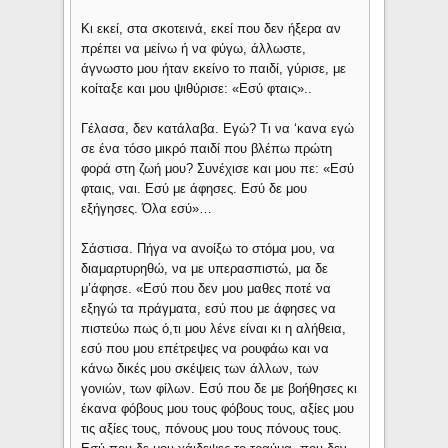
Κι εκεί, στα σκοτεινά, εκεί που δεν ήξερα αν
πρέπει να μείνω ή να φύγω, άλλωστε,
άγνωστο μου ήταν εκείνο το παιδί, γύρισε, με
κοίταξε και μου ψιθύρισε: «Εσύ φταις»..
Γέλασα, δεν κατάλαβα. Εγώ? Τι να ‘κανα εγώ
σε ένα τόσο μικρό παιδί που βλέπω πρώτη
φορά στη ζωή μου? Συνέχισε και μου πε: «Εσύ
φταις, ναι. Εσύ με άφησες. Εσύ δε μου
εξήγησες. Όλα εσύ»…
Σάστισα. Πήγα να ανοίξω το στόμα μου, να
διαμαρτυρηθώ, να με υπερασπιστώ, μα δε
μ’άφησε. «Εσύ που δεν μου μαθες ποτέ να
εξηγώ τα πράγματα, εσύ που με άφησες να
πιστεύω πως ό,τι μου λένε είναι κι η αλήθεια,
εσύ που μου επέτρεψες να ρουφάω και να
κάνω δικές μου σκέψεις των άλλων, των
γονιών, των φίλων. Εσύ που δε με βοήθησες κι
έκανα φόβους μου τους φόβους τους, αξίες μου
τις αξίες τους, πόνους μου τους πόνους τους.