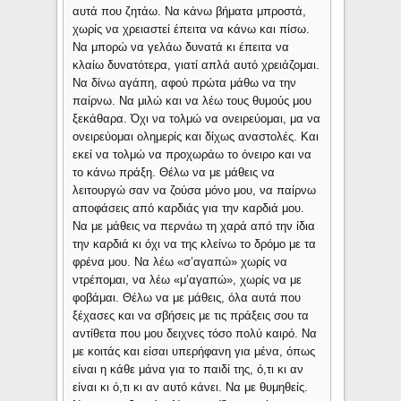
αυτά που ζητάω. Να κάνω βήματα μπροστά,
χωρίς να χρειαστεί έπειτα να κάνω και πίσω.
Να μπορώ να γελάω δυνατά κι έπειτα να
κλαίω δυνατότερα, γιατί απλά αυτό χρειάζομαι.
Να δίνω αγάπη, αφού πρώτα μάθω να την
παίρνω. Να μιλώ και να λέω τους θυμούς μου
ξεκάθαρα. Όχι να τολμώ να ονειρεύομαι, μα να
ονειρεύομαι ολημερίς και δίχως αναστολές. Και
εκεί να τολμώ να προχωράω το όνειρο και να
το κάνω πράξη. Θέλω να με μάθεις να
λειτουργώ σαν να ζούσα μόνο μου, να παίρνω
αποφάσεις από καρδιάς για την καρδιά μου.
Να με μάθεις να περνάω τη χαρά από την ίδια
την καρδιά κι όχι να της κλείνω το δρόμο με τα
φρένα μου. Να λέω «σ’αγαπώ» χωρίς να
ντρέπομαι, να λέω «μ’αγαπώ», χωρίς να με
φοβάμαι. Θέλω να με μάθεις, όλα αυτά που
ξέχασες και να σβήσεις με τις πράξεις σου τα
αντίθετα που μου δειχνες τόσο πολύ καιρό. Να
με κοιτάς και είσαι υπερήφανη για μένα, όπως
είναι η κάθε μάνα για το παιδί της, ό,τι κι αν
είναι κι ό,τι κι αν αυτό κάνει. Να με θυμηθείς.