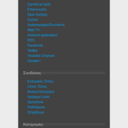
Σχετικά με εμάς
Eπικοινωνία
Όροι Χρήσης
Σχόλια
Αρθρογράφοι/Συντάκτες
Web TV
Android application
RSS
Facebook
Twitter
Youtube Channel
Google+
Συνδέσεις
Ελληνικός Τύπος
Ξένος Τύπος
Φιλικοί Ιστοχώροι
Χρήσιμα Links
Ομογένεια
Ραδιόφωνο
Στηρίζουμε
Κατηγορίες