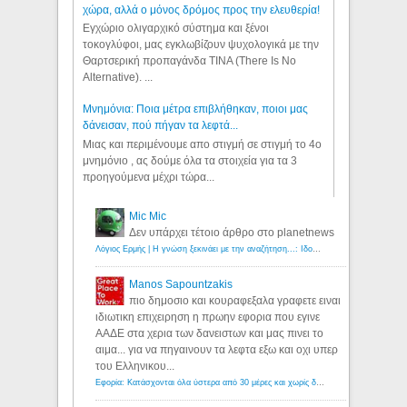
χώρα, αλλά ο μόνος δρόμος προς την ελευθερία!
Εγχώριο ολιγαρχικό σύστημα και ξένοι
τοκογλύφοι, μας εγκλωβίζουν ψυχολογικά με την
Θαρτσερική προπαγάνδα TINA (There Is No
Alternative). ...
Μνημόνια: Ποια μέτρα επιβλήθηκαν, ποιοι μας
δάνεισαν, πού πήγαν τα λεφτά...
Μιας και περιμένουμε απο στιγμή σε στιγμή το 4ο
μνημόνιο , ας δούμε όλα τα στοιχεία για τα 3
προηγούμενα μέχρι τώρα...
Mic Mic
Δεν υπάρχει τέτοιο άρθρο στο planetnews
Λόγιος Ερμής | Η γνώση ξεκινάει με την αναζήτηση...: Ιδού οι 18 που χρωστούν 11 δις ευρώ!
Manos Sapountzakis
πιο δημοσιο και κουραφεξαλα γραφετε ειναι
ιδιωτικη επιχειρηση η πρωην εφορια που εγινε
ΑΑΔΕ στα χερια των δανειστων και μας πινει το
αιμα... για να πηγαινουν τα λεφτα εξω και οχι υπερ
του Ελληνικου...
Εφορία: Κατάσχονται όλα ύστερα από 30 μέρες και χωρίς δικαστικές αποφάσεις - Λόγιος Ερμής