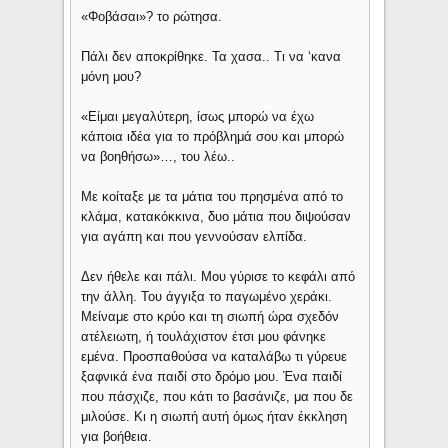
«Φοβάσαι»? το ρώτησα.
Πάλι δεν αποκρίθηκε. Τα χασα.. Τι να ‘κανα
μόνη μου?
«Είμαι μεγαλύτερη, ίσως μπορώ να έχω
κάποια ιδέα για το πρόβλημά σου και μπορώ
να βοηθήσω»…, του λέω..
Με κοίταξε με τα μάτια του πρησμένα από το
κλάμα, κατακόκκινα, δυο μάτια που διψούσαν
για αγάπη και που γεννούσαν ελπίδα.
Δεν ήθελε και πάλι. Μου γύρισε το κεφάλι από
την άλλη. Του άγγιξα το παγωμένο χεράκι.
Μείναμε στο κρύο και τη σιωπή ώρα σχεδόν
ατέλειωτη, ή τουλάχιστον έτσι μου φάνηκε
εμένα. Προσπαθούσα να καταλάβω τι γύρευε
ξαφνικά ένα παιδί στο δρόμο μου. Ένα παιδί
που πάσχιζε, που κάτι το βασάνιζε, μα που δε
μιλούσε. Κι η σιωπή αυτή όμως ήταν έκκληση
για βοήθεια.