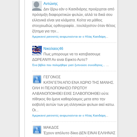
Αντώνης
Δεν ξέρω εάν ο Κασιδιάρης προέρχεται από
πρόσμιξη διαφορετικών φυλών, αλλά τα δικά σου
ελληνικά είναι για κλάματα. Κοίτα να μάθεις
στοιχειωδώς ορθογραφία...τουλάχιστον όταν θέτεις
ζήτημα για την...
Αμερικανοί ρατσιστές αναρωτιούνται αν ο Ηλίας Κασιδιάρης ανήκει στη λευκή φυλή... - Λόγιος Ερμής
Νικολαος46
Πως μπορουμε να το κατεβασουμε
ΔΩΡΕΑΝ!!!! Αν ειναι Εφικτο Αυτο?
Ένα βιβλίο που πολεμήθηκε γιατί ξυπνούσε συνειδήσεις... - Λόγιος Ερμής | Η γνώση ξεκινάει με την αναζήτηση...
ΓΕΓΟΝΟΣ
ΚΑΤΑΓΕΤΑΙ ΑΠΟ ΕΝΑ ΧΩΡΙΟ ΤΗΣ ΜΑΝΗΣ.
ΟΛΗ Η ΠΕΛΟΠΟΝΗΣΟ ΠΡΩΤΟΥ
ΑΛΒΑΝΟΠΟΙΗΘΕΙ ΕΙΧΕ ΣΛΑΒΟΠΟΙΗΘΕΙ ούτε
πίθηκος θα έμενε καθαρόαιμος μετα απο την
εισβολή αυτών των μη ελληνικών φυλων εκεί κατω.
Οι...
Αμερικανοί ρατσιστές αναρωτιούνται αν ο Ηλίας Κασιδιάρης ανήκει στη λευκή φυλή... - Λόγιος Ερμής
ΜΑΚΔΟΣ
Έχουν απόλυτο δίκιο ΔΕΝ ΕΙΝΑΙ ΕΛΛΗΝΑΣ