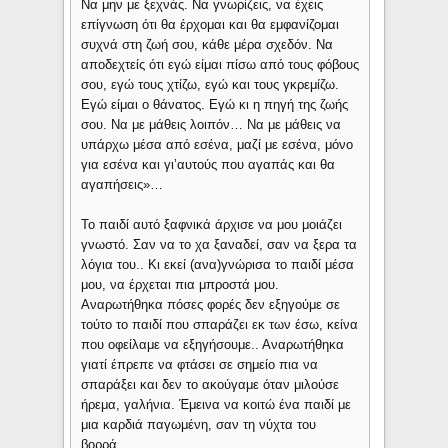
Να μην με ξεχνάς. Να γνωρίζεις, να έχεις
επίγνωση ότι θα έρχομαι και θα εμφανίζομαι
συχνά στη ζωή σου, κάθε μέρα σχεδόν. Να
αποδεχτείς ότι εγώ είμαι πίσω από τους φόβους
σου, εγώ τους χτίζω, εγώ και τους γκρεμίζω.
Εγώ είμαι ο θάνατος. Εγώ κι η πηγή της ζωής
σου. Να με μάθεις λοιπόν… Να με μάθεις να
υπάρχω μέσα από εσένα, μαζί με εσένα, μόνο
για εσένα και γι’αυτούς που αγαπάς και θα
αγαπήσεις»…
Το παιδί αυτό ξαφνικά άρχισε να μου μοιάζει
γνωστό. Σαν να το χα ξαναδεί, σαν να ξερα τα
λόγια του.. Κι εκεί (ανα)γνώρισα το παιδί μέσα
μου, να έρχεται πια μπροστά μου.
Αναρωτήθηκα πόσες φορές δεν εξηγούμε σε
τούτο το παιδί που σπαράζει εκ των έσω, κείνα
που οφείλαμε να εξηγήσουμε.. Αναρωτήθηκα
γιατί έπρεπε να φτάσει σε σημείο πια να
σπαράξει και δεν το ακούγαμε όταν μιλούσε
ήρεμα, γαλήνια. Έμεινα να κοιτώ ένα παιδί με
μια καρδιά παγωμένη, σαν τη νύχτα του
βορρά.