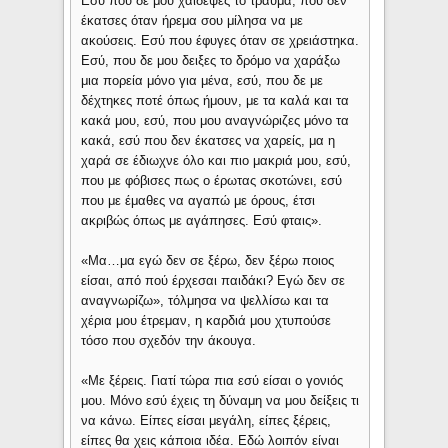
Εσύ που δε μου χάιδεψες το τραύμα, που δεν
έκατσες όταν ήρεμα σου μίλησα να με
ακούσεις. Εσύ που έφυγες όταν σε χρειάστηκα.
Εσύ, που δε μου δειξες το δρόμο να χαράξω
μια πορεία μόνο για μένα, εσύ, που δε με
δέχτηκες ποτέ όπως ήμουν, με τα καλά και τα
κακά μου, εσύ, που μου αναγνώριζες μόνο τα
κακά, εσύ που δεν έκατσες να χαρείς, μα η
χαρά σε έδιωχνε όλο και πιο μακριά μου, εσύ,
που με φόβισες πως ο έρωτας σκοτώνει, εσύ
που με έμαθες να αγαπώ με όρους, έτσι
ακριβώς όπως με αγάπησες. Εσύ φταις».
«Μα…μα εγώ δεν σε ξέρω, δεν ξέρω ποιος
είσαι, από πού έρχεσαι παιδάκι? Εγώ δεν σε
αναγνωρίζω», τόλμησα να ψελλίσω και τα
χέρια μου έτρεμαν, η καρδιά μου χτυπούσε
τόσο που σχεδόν την άκουγα.
«Με ξέρεις. Γιατί τώρα πια εσύ είσαι ο γονιός
μου. Μόνο εσύ έχεις τη δύναμη να μου δείξεις τι
να κάνω. Είπες είσαι μεγάλη, είπες ξέρεις,
είπες θα χεις κάποια ιδέα. Εδώ λοιπόν είναι