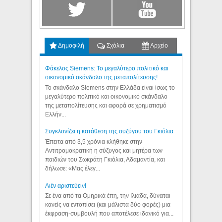
Δημοφιλή
Σχόλια
Αρχείο
Φάκελος Siemens: Το μεγαλύτερο πολιτικό και
οικονομικό σκάνδαλο της μεταπολίτευσης!
Το σκάνδαλο Siemens στην Ελλάδα είναι ίσως το
μεγαλύτερο πολιτικό και οικονομικό σκάνδαλο
της μεταπολίτευσης και αφορά σε χρηματισμό
Ελλήν...
Συγκλονίζει η κατάθεση της συζύγου του Γκιόλια
Έπειτα από 3,5 χρόνια κλήθηκε στην
Αντιτρομοκρατική η σύζυγος και μητέρα των
παιδιών του Σωκράτη Γκιόλια, Αδαμαντία, και
δήλωσε: «Μας έλεγ...
Aιέν αριστεύειν!
Σε ένα από τα Ομηρικά έπη, την Ιλιάδα, δύναται
κανείς να εντοπίσει (και μάλιστα δύο φορές) μια
έκφραση-συμβουλή που αποτέλεσε ιδανικό για...