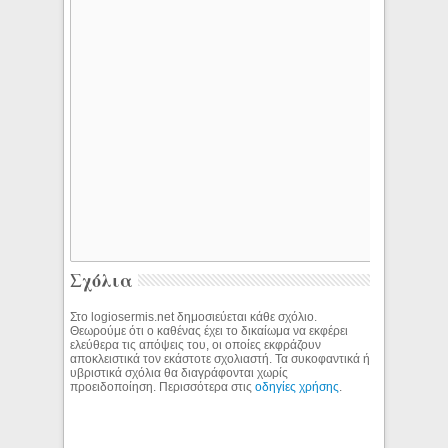
Σχόλια
Στο logiosermis.net δημοσιεύεται κάθε σχόλιο.
Θεωρούμε ότι ο καθένας έχει το δικαίωμα να εκφέρει
ελεύθερα τις απόψεις του, οι οποίες εκφράζουν
αποκλειστικά τον εκάστοτε σχολιαστή. Τα συκοφαντικά ή
υβριστικά σχόλια θα διαγράφονται χωρίς
προειδοποίηση. Περισσότερα στις
οδηγίες χρήσης
.