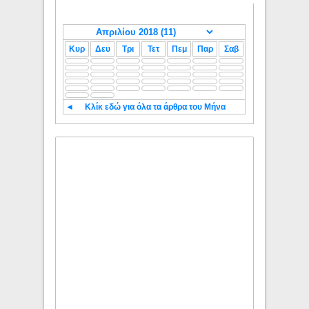
Κυρ
Δευ
Τρι
Τετ
Πεμ
Παρ
Σαβ
◄
Κλίκ εδώ για όλα τα άρθρα του Μήνα