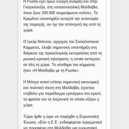
Η Ρωσία έχει όμως ενεργή ανάμιξη και στην
Γκαγκαουζία, στη νοτιοανατολική Μολδαβία,
όπου ζουν 200.000 τουρκόφωνοι πολίτες. Το
Κρεμλίνο υποστηρίζει ανοιχτά την αυτονομία
της περιοχής, αν όχι την απόσχισή της από τη
χώρα.
Ο Ιγκόρ Ντόντον, αρχηγός του Σοσιαλιστικού
Κόμματος, έλαβε σημαντική υποστήριξη στη
διάρκεια της προεκλογικής εκστρατείας από τη
ρωσική κρατική τηλεόραση, η οποία εκπέμπει
σε όλη τη χώρα. Το σύνθημα του κόμματος
ήταν «Η Μολδαβία με τη Ρωσία».
Η Μόσχα ασκεί επίσης σημαντική οικονομική
και πολιτική πίεση στη Μολδαβία, έχοντας
επιβάλει για παράδειγμα εμπάργκο στο κρασί,
τα φρούτα και τα λαχανικά τα οποία εξάγει η
χώρα.
Τώρα ήρθε η ώρα να παρέμβει η Ευρωπαϊκή
Ένωση. «Εάν η Ε.Ε. ενδιαφέρεται πραγματικά
να προσφέρει στη Μολδαβία μια ευρωπαϊκή