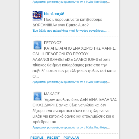
Αμερικανοί ρατσιστές αναρωτιούνται αν ο Ηλίας Κασιδιάρης ανήκει στη λευκή φυλή... - Λόγιος Ερμής
Νικολαος46
Πως μπορουμε να το κατεβασουμε
ΔΩΡΕΑΝ!!!! Αν ειναι Εφικτο Αυτο?
Ένα βιβλίο που πολεμήθηκε γιατί ξυπνούσε συνειδήσεις... - Λόγιος Ερμής | Η γνώση ξεκινάει με την αναζήτηση...
ΓΕΓΟΝΟΣ
ΚΑΤΑΓΕΤΑΙ ΑΠΟ ΕΝΑ ΧΩΡΙΟ ΤΗΣ ΜΑΝΗΣ.
ΟΛΗ Η ΠΕΛΟΠΟΝΗΣΟ ΠΡΩΤΟΥ
ΑΛΒΑΝΟΠΟΙΗΘΕΙ ΕΙΧΕ ΣΛΑΒΟΠΟΙΗΘΕΙ ούτε
πίθηκος θα έμενε καθαρόαιμος μετα απο την
εισβολή αυτών των μη ελληνικών φυλων εκεί κατω.
Οι...
Αμερικανοί ρατσιστές αναρωτιούνται αν ο Ηλίας Κασιδιάρης ανήκει στη λευκή φυλή... - Λόγιος Ερμής
ΜΑΚΔΟΣ
Έχουν απόλυτο δίκιο ΔΕΝ ΕΙΝΑΙ ΕΛΛΗΝΑΣ
Ο ΚΑΣΙΔΙΑΡΗΣ αν και θέλει να νιώθει και δεν
δέχομαι ενα πνευματικό τέκνο του χιτλερ να να
μιλάει για κατοχικό δανειο και αποζημιώσεις και ο
πρόεδρος του...
Αμερικανοί ρατσιστές αναρωτιούνται αν ο Ηλίας Κασιδιάρης ανήκει στη λευκή φυλή... - Λόγιος Ερμής
PEOPLE
RECENT
POPULAR