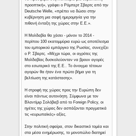
προοπτική», γράφει ο Ρόμπερτ Σβαρτς από την
Deutsche Welle, «πρέπει να δώσει στην
κυβέρνηση μια σαφή ημερομηνία για την
πιθανή ένταξη της χώρας στην Ε.Ε.».
Η Μολδαβία θα χάσει - μόνον το 2014 -
περίπου 100 εκατομμύρια ευρώ ως αποτέλεσμα
του εμπορικού εμπάργκο της Ρωσίας, συνεχίζει
ο Ρ. Σβαρτς. «Μέχρι τώρα, οι αγρότες της
Μολδαβίας δυσκολεύονταν να βρουν αγορές
στο εσωτερικό της Ε.Ε.. Το άνοιγμα τέτοιων
αγορών θα ήταν ένα πρώτο βήμα για τη
βελτίωση της κατάστασης».
Η στροφή της χώρας προς την Ευρώπη δεν
είναι πάντως αυτονόητη. Σύμφωνα με τον
Βλαντίμιρ Σολόβιεβ από το Foreign Policy, οι
ηγέτες της χώρας δεν ασπάζονται πραγματικά
τις «ευρωπαϊκές» αξίες.
Στην πολιτική σφαίρα, στον δικαστικό τομέα και
στα μέσα ενημέρωσης, το μονοπώλιο διατηρεί