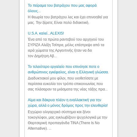
Το πείραμα του βατράχου που μας αφορά
όλους...
Η θεωρία του βατράχου λες και έχει επινοηθεί για
μας. Την ξέρετε; Είναι πολύ διδακτική.
U.S.A. καλεί...ALEXIS!
Ένα από τα πρώτα ραντεβού του αρχηγού του
ΣΥΡΙΖΑ Αλέξη Τσίπρα, μόλις επέστρεψε από τα
ιερά χώματα της Αργεντινής ήταν να δει
τον Δημήτρη Αβ...
Το τελειότερο εργαλείο που επινόησε ποτε ο
ανθρώπινος εγκέφαλος, είναι η Ελληνική γλώσσα.
Διαδυκτιακοί μου φίλοι, που υιοθετίσατε με
περίσσια ευκολία τον τρόπο επικοινωνίας που
σας πλάσαραν τα μιάσματα της νέας τάξης πρα...
Αίμα και δάκρυα πλέον η εναλλακτική για την
χώρα, αλλά ο μόνος δρόμος προς την ελευθερία!
Εγχώριο ολιγαρχικό σύστημα και ξένοι
τοκογλύφοι, μας εγκλωβίζουν ψυχολογικά με την
Θαρτσερική προπαγάνδα TINA (There Is No
Alternative). ...