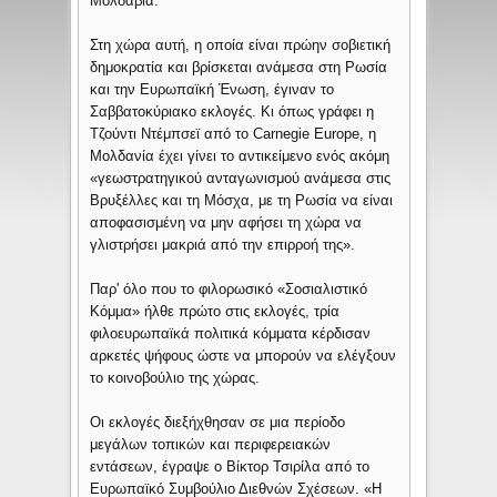
Μολδαβία.
Στη χώρα αυτή, η οποία είναι πρώην σοβιετική
δημοκρατία και βρίσκεται ανάμεσα στη Ρωσία
και την Ευρωπαϊκή Ένωση, έγιναν το
Σαββατοκύριακο εκλογές. Κι όπως γράφει η
Τζούντι Ντέμπσεϊ από το Carnegie Europe, η
Μολδανία έχει γίνει το αντικείμενο ενός ακόμη
«γεωστρατηγικού ανταγωνισμού ανάμεσα στις
Βρυξέλλες και τη Μόσχα, με τη Ρωσία να είναι
αποφασισμένη να μην αφήσει τη χώρα να
γλιστρήσει μακριά από την επιρροή της».
Παρ' όλο που το φιλορωσικό «Σοσιαλιστικό
Κόμμα» ήλθε πρώτο στις εκλογές, τρία
φιλοευρωπαϊκά πολιτικά κόμματα κέρδισαν
αρκετές ψήφους ώστε να μπορούν να ελέγξουν
το κοινοβούλιο της χώρας.
Οι εκλογές διεξήχθησαν σε μια περίοδο
μεγάλων τοπικών και περιφερειακών
εντάσεων, έγραψε ο Βίκτορ Τσιρίλα από το
Ευρωπαϊκό Συμβούλιο Διεθνών Σχέσεων. «Η