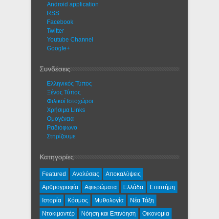
Android application
RSS
Facebook
Twitter
Youtube Channel
Google+
Συνδέσεις
Ελληνικός Τύπος
Ξένος Τύπος
Φιλικοί Ιστοχώροι
Χρήσιμα Links
Ομογένεια
Ραδιόφωνο
Στηρίζουμε
Κατηγορίες
Featured
Αναλύσεις
Αποκαλύψεις
Αρθρογραφία
Αφιερώματα
Ελλάδα
Επιστήμη
Ιστορία
Κόσμος
Μυθολογία
Νέα Τάξη
Ντοκιμαντέρ
Νόηση και Επινόηση
Οικονομία