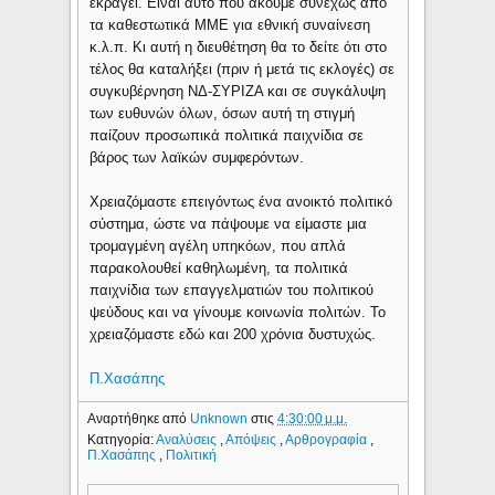
εκραγεί. Είναι αυτό που ακούμε συνεχώς από
τα καθεστωτικά ΜΜΕ για εθνική συναίνεση
κ.λ.π. Κι αυτή η διευθέτηση θα το δείτε ότι στο
τέλος θα καταλήξει (πριν ή μετά τις εκλογές) σε
συγκυβέρνηση ΝΔ-ΣΥΡΙΖΑ και σε συγκάλυψη
των ευθυνών όλων, όσων αυτή τη στιγμή
παίζουν προσωπικά πολιτικά παιχνίδια σε
βάρος των λαϊκών συμφερόντων.
Χρειαζόμαστε επειγόντως ένα ανοικτό πολιτικό
σύστημα, ώστε να πάψουμε να είμαστε μια
τρομαγμένη αγέλη υπηκόων, που απλά
παρακολουθεί καθηλωμένη, τα πολιτικά
παιχνίδια των επαγγελματιών του πολιτικού
ψεύδους και να γίνουμε κοινωνία πολιτών. Το
χρειαζόμαστε εδώ και 200 χρόνια δυστυχώς.
Π.Χασάπης
Αναρτήθηκε από
Unknown
στις
4:30:00 μ.μ.
Κατηγορία:
Αναλύσεις
,
Απόψεις
,
Αρθρογραφία
,
Π.Χασάπης
,
Πολιτική