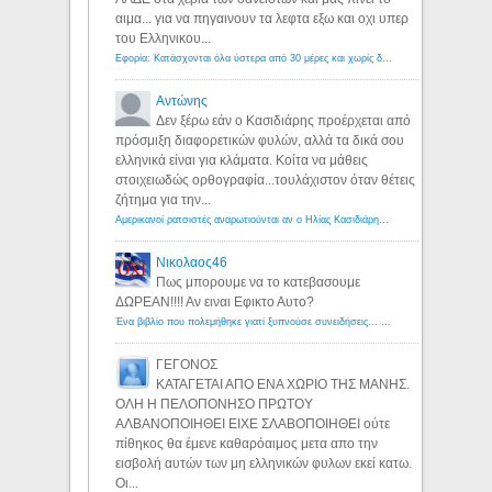
αιμα... για να πηγαινουν τα λεφτα εξω και οχι υπερ
του Ελληνικου...
Εφορία: Κατάσχονται όλα ύστερα από 30 μέρες και χωρίς δικαστικές αποφάσεις - Λόγιος Ερμής
Αντώνης
Δεν ξέρω εάν ο Κασιδιάρης προέρχεται από
πρόσμιξη διαφορετικών φυλών, αλλά τα δικά σου
ελληνικά είναι για κλάματα. Κοίτα να μάθεις
στοιχειωδώς ορθογραφία...τουλάχιστον όταν θέτεις
ζήτημα για την...
Αμερικανοί ρατσιστές αναρωτιούνται αν ο Ηλίας Κασιδιάρης ανήκει στη λευκή φυλή... - Λόγιος Ερμής
Νικολαος46
Πως μπορουμε να το κατεβασουμε
ΔΩΡΕΑΝ!!!! Αν ειναι Εφικτο Αυτο?
Ένα βιβλίο που πολεμήθηκε γιατί ξυπνούσε συνειδήσεις... - Λόγιος Ερμής | Η γνώση ξεκινάει με την αναζήτηση...
ΓΕΓΟΝΟΣ
ΚΑΤΑΓΕΤΑΙ ΑΠΟ ΕΝΑ ΧΩΡΙΟ ΤΗΣ ΜΑΝΗΣ.
ΟΛΗ Η ΠΕΛΟΠΟΝΗΣΟ ΠΡΩΤΟΥ
ΑΛΒΑΝΟΠΟΙΗΘΕΙ ΕΙΧΕ ΣΛΑΒΟΠΟΙΗΘΕΙ ούτε
πίθηκος θα έμενε καθαρόαιμος μετα απο την
εισβολή αυτών των μη ελληνικών φυλων εκεί κατω.
Οι...