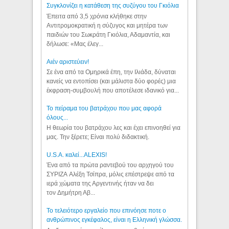
Συγκλονίζει η κατάθεση της συζύγου του Γκιόλια
Έπειτα από 3,5 χρόνια κλήθηκε στην
Αντιτρομοκρατική η σύζυγος και μητέρα των
παιδιών του Σωκράτη Γκιόλια, Αδαμαντία, και
δήλωσε: «Μας έλεγ...
Aιέν αριστεύειν!
Σε ένα από τα Ομηρικά έπη, την Ιλιάδα, δύναται
κανείς να εντοπίσει (και μάλιστα δύο φορές) μια
έκφραση-συμβουλή που αποτέλεσε ιδανικό για...
Το πείραμα του βατράχου που μας αφορά
όλους...
Η θεωρία του βατράχου λες και έχει επινοηθεί για
μας. Την ξέρετε; Είναι πολύ διδακτική.
U.S.A. καλεί...ALEXIS!
Ένα από τα πρώτα ραντεβού του αρχηγού του
ΣΥΡΙΖΑ Αλέξη Τσίπρα, μόλις επέστρεψε από τα
ιερά χώματα της Αργεντινής ήταν να δει
τον Δημήτρη Αβ...
Το τελειότερο εργαλείο που επινόησε ποτε ο
ανθρώπινος εγκέφαλος, είναι η Ελληνική γλώσσα.