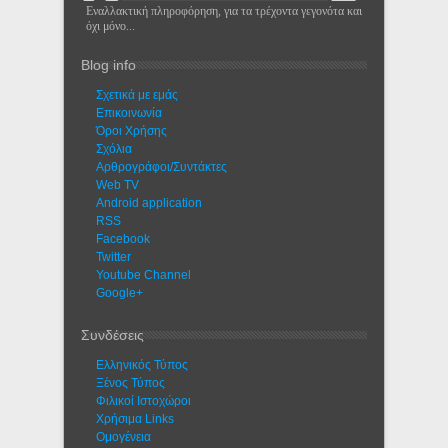
Εναλλακτική πληροφόρηση, για τα τρέχοντα γεγονότα και
όχι μόνο...
Blog info
Σχετικά με εμάς
Eπικοινωνία
Όροι Χρήσης
Σχόλια
Αρθρογράφοι/Συντάκτες
Web TV
Android application
RSS
Facebook
Twitter
Youtube Channel
Google+
Συνδέσεις
Ελληνικός Τύπος
Ξένος Τύπος
Φιλικοί Ιστοχώροι
Χρήσιμα Links
Ομογένεια