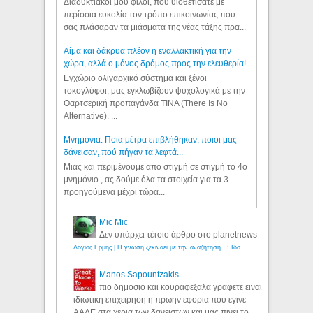
Διαδυκτιακοί μου φίλοι, που υιοθετίσατε με
περίσσια ευκολία τον τρόπο επικοινωνίας που
σας πλάσαραν τα μιάσματα της νέας τάξης πρα...
Αίμα και δάκρυα πλέον η εναλλακτική για την
χώρα, αλλά ο μόνος δρόμος προς την ελευθερία!
Εγχώριο ολιγαρχικό σύστημα και ξένοι
τοκογλύφοι, μας εγκλωβίζουν ψυχολογικά με την
Θαρτσερική προπαγάνδα TINA (There Is No
Alternative). ...
Μνημόνια: Ποια μέτρα επιβλήθηκαν, ποιοι μας
δάνεισαν, πού πήγαν τα λεφτά...
Μιας και περιμένουμε απο στιγμή σε στιγμή το 4ο
μνημόνιο , ας δούμε όλα τα στοιχεία για τα 3
προηγούμενα μέχρι τώρα...
Mic Mic
Δεν υπάρχει τέτοιο άρθρο στο planetnews
Λόγιος Ερμής | Η γνώση ξεκινάει με την αναζήτηση...: Ιδού οι 18 που χρωστούν 11 δις ευρώ!
Manos Sapountzakis
πιο δημοσιο και κουραφεξαλα γραφετε ειναι
ιδιωτικη επιχειρηση η πρωην εφορια που εγινε
ΑΑΔΕ στα χερια των δανειστων και μας πινει το