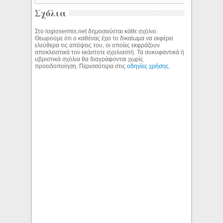
Σχόλια
Στο logiosermis.net δημοσιεύεται κάθε σχόλιο.
Θεωρούμε ότι ο καθένας έχει το δικαίωμα να εκφέρει
ελεύθερα τις απόψεις του, οι οποίες εκφράζουν
αποκλειστικά τον εκάστοτε σχολιαστή. Τα συκοφαντικά ή
υβριστικά σχόλια θα διαγράφονται χωρίς
προειδοποίηση. Περισσότερα στις
οδηγίες χρήσης
.