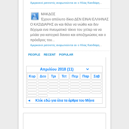
Αμερικανοί ρατσιστές αναρωτιούνται αν ο Ηλίας Κασιδιάρης ανήκει στη λευκή φυλή... - Λόγιος Ερμής
ΜΑΚΔΟΣ
Έχουν απόλυτο δίκιο ΔΕΝ ΕΙΝΑΙ ΕΛΛΗΝΑΣ
Ο ΚΑΣΙΔΙΑΡΗΣ αν και θέλει να νιώθει και δεν
δέχομαι ενα πνευματικό τέκνο του χιτλερ να να
μιλάει για κατοχικό δανειο και αποζημιώσεις και ο
πρόεδρος του...
Αμερικανοί ρατσιστές αναρωτιούνται αν ο Ηλίας Κασιδιάρης ανήκει στη λευκή φυλή... - Λόγιος Ερμής
PEOPLE
RECENT
POPULAR
Κυρ
Δευ
Τρι
Τετ
Πεμ
Παρ
Σαβ
◄
Κλίκ εδώ για όλα τα άρθρα του Μήνα